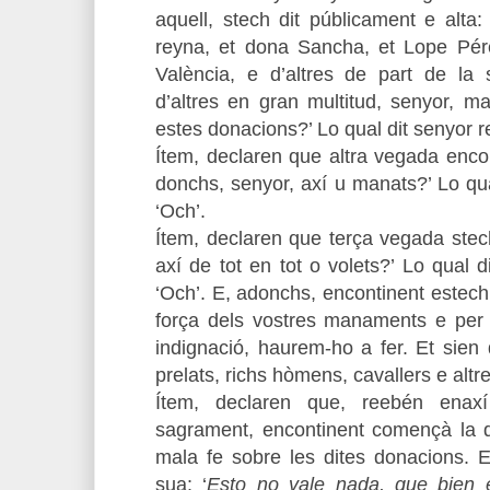
aquell, stech dit públicament e alta:
reyna, et dona Sancha, et Lope Pére
València, e d’altres de part de la 
d’altres en gran multitud, senyor, 
estes donacions?’ Lo qual dit senyor r
Ítem, declaren que altra vegada encont
donchs, senyor, axí u manats?’ Lo qu
‘Och’.
Ítem, declaren que terça vegada stech
axí de tot en tot o volets?’ Lo qual 
‘Och’. E, adonchs, encontinent estech 
força dels vostres manaments e per 
indignació, haurem-ho a fer. Et sien
prelats, richs hòmens, cavallers e altr
Ítem, declaren que, reebén enaxí
sagrament, encontinent començà la d
mala fe sobre les dites donacions. E
sua: ‘
Esto no vale nada, que bien