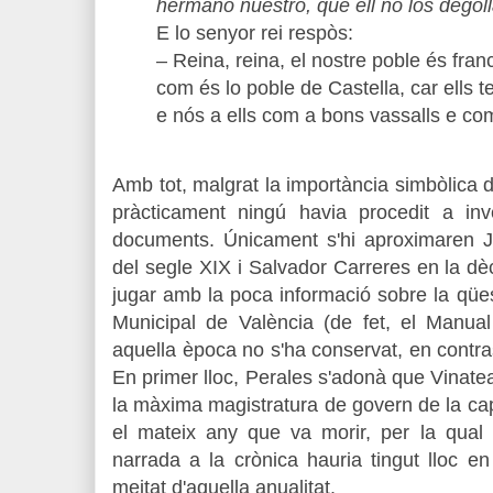
hermano nuestro, que ell no los degol
E lo senyor rei respòs:
– Reina, reina, el nostre poble és fran
com és lo poble de Castella, car ells 
e nós a ells com a bons vassalls e c
Amb tot, malgrat la importància simbòlica d'
pràcticament ningú havia procedit a in
documents. Únicament s'hi aproximaren Jo
del segle XIX i Salvador Carreres en la dè
jugar amb la poca informació sobre la qüest
Municipal de València (de fet, el Manua
aquella època no s'ha conservat, en contra
En primer lloc, Perales s'adonà que Vinatea
la màxima magistratura de govern de la capi
el mateix any que va morir, per la qual 
narrada a la crònica hauria tingut lloc 
meitat d'aquella anualitat.