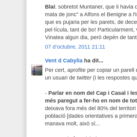
Blai
: sobretot Muntaner, que li havia d
mata de jonc" a Alfons el Benigne a l'i
que es pujaria per les parets, de decep
pel·lícula, tant de bo! Particularment, 
Vinatea algun dia, però depén de tant
07 d’octubre, 2011 21:11
Vent d Cabylia
ha dit...
Per cert, aprofite per copiar un parel
un usuari de
twitter
(i les respostes qu
-
Parlar en nom del Cap i Casal i les
més paregut a fer-ho en nom de tot
deixava fora més del 80% del territori
població [dades orientatives a primera
manava molt, això sí...