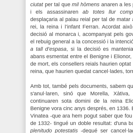
ciutat
per tal que
mil hòmens
anaren a les 
i els assassinaren
ab totes llur comp
desplaçaria al palau reial per tal de matar 
rei, la reina i l’infant Ferran. Acordat aix
decisió al monarca i, acompanyat pels gov
el rebuig general a la concessió i la intenci
a tall d’espasa
, si la decisió es mantenia
abans esmentat entre el Benigne i Elionor, 
de mort, els consellers reials haurien optat
reina, que haurien quedat cancel·lades, torna
Amb tot, també pels documents, sabem que
s'anul·laren, sinó que Morella, Xàtiva,
continuaren sota domini de la reina Elio
Benigne vora cinc anys després, en 1336. E
Vinatea
-que ara hem pogut saber que fou
de 1332-
tingué un doble resultat: d'una b
plenitudo potestatis
-degué ser cancel·la