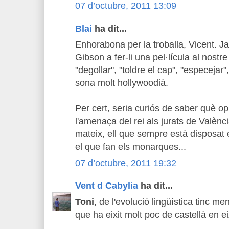
07 d’octubre, 2011 13:09
Blai
ha dit...
Enhorabona per la troballa, Vicent. J
Gibson a fer-li una pel·lícula al nostre
"degollar", "toldre el cap", "especejar"
sona molt hollywoodià.
Per cert, seria curiós de saber què 
l'amenaça del rei als jurats de València
mateix, ell que sempre està disposat en
el que fan els monarques...
07 d’octubre, 2011 19:32
Vent d Cabylia
ha dit...
Toni
, de l'evolució lingüística tinc 
que ha eixit molt poc de castellà en ei