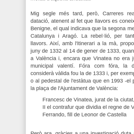
Mig segle més tard, però, Carreres re
datació, atenent al fet que llavors es coneixia
Benigne, el qual indicava que la segona me
Catalunya i Aragó. La rebel·lió, per tan
llavors. Així, amb l'itinerari a la mà, pro
juny de 1332 al 14 de gener de 1333, quan
a València i, encara que Vinatea no era 
municipal valentí. Fóra com fóra, la 
considerà vàlida fou la de 1333 i, per exem
o al pedestal de l'estàtua que en 1993 -el p
la plaça de l'Ajuntament de València:
Francesc de Vinatea, jurat de la ciuta
II el contrafur que dividia el regne de V
Ferrando, fill de Leonor de Castella
Però ara, gràcies a una investigació duta 