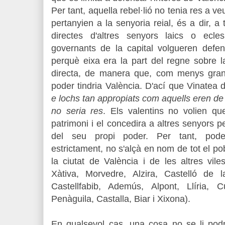
Per tant, aquella rebel·lió no tenia res a 
pertanyien a la senyoria reial, és a dir, a
directes d'altres senyors laics o ecles
governants de la capital volgueren defens
perquè eixa era la part del regne sobre l
directa, de manera que, com menys gran 
poder tindria València. D'ací que Vinatea
e lochs tan appropiats com aquells eren de 
no seria res
. Els valentins no volien q
patrimoni i el concedira a altres senyors 
del seu propi poder. Per tant, pod
estrictament, no s'alçà en nom de tot el po
la ciutat de València i de les altres viles
Xàtiva, Morvedre, Alzira, Castelló de la
Castellfabib, Ademús, Alpont, Llíria, Cu
Penàguila, Castalla, Biar i Xixona).
En qualsevol cas, una cosa no se li podr