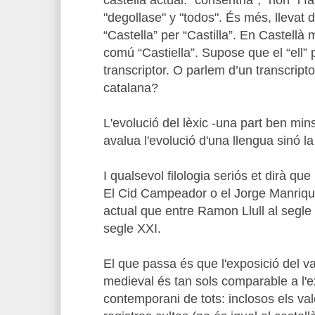
castellà actual: "consentria", "non" i f
"degollase" y "todos". És més, llevat 
“Castella” per “Castilla”. En Castellà
comú “Castiella”. Supose que el “ell” 
transcriptor. O parlem d’un transcript
catalana?
L'evolució del lèxic -una part ben min
avalua l'evolució d'una llengua sinó la 
I qualsevol filologia seriós et dirà qu
El Cid Campeador o el Jorge Manrique 
actual que entre Ramon Llull al segle X
segle XXI.
El que passa és que l'exposició del va
medieval és tan sols comparable a l'ex
contemporani de tots: inclosos els val