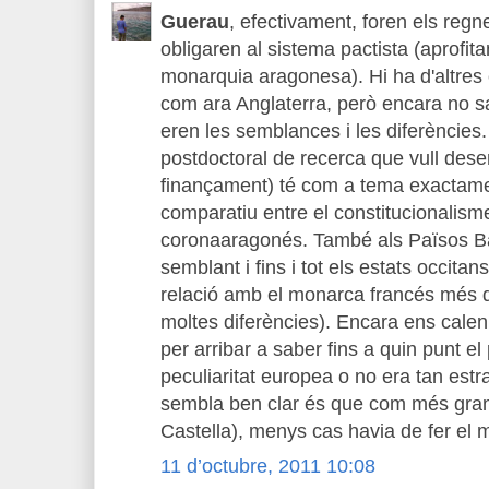
Guerau
, efectivament, foren els regne
obligaren al sistema pactista (aprofita
monarquia aragonesa). Hi ha d'altres
com ara Anglaterra, però encara no 
eren les semblances i les diferències. 
postdoctoral de recerca que vull dese
finançament) té com a tema exactamen
comparatiu entre el constitucionalism
coronaaragonés. També als Països Ba
semblant i fins i tot els estats occita
relació amb el monarca francés més d'
moltes diferències). Encara ens cale
per arribar a saber fins a quin punt e
peculiaritat europea o no era tan estr
sembla ben clar és que com més gran
Castella), menys cas havia de fer el 
11 d’octubre, 2011 10:08