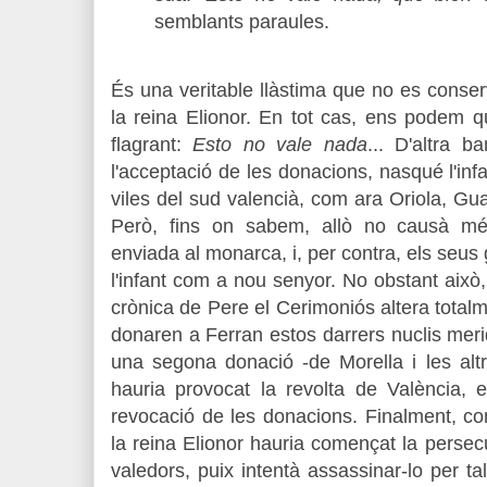
semblants paraules.
És una veritable llàstima que no es conse
la reina Elionor. En tot cas, ens podem
flagrant:
Esto no vale nada
... D'altra 
l'acceptació de les donacions, nasqué l'infa
viles del sud valencià, com ara Oriola, G
Però, fins on sabem, allò no causà mé
enviada al monarca, i, per contra, els seus
l'infant com a nou senyor. No obstant això,
crònica de Pere el Cerimoniós altera totalm
donaren a Ferran estos darrers nuclis merid
una segona donació -de Morella i les alt
hauria provocat la revolta de València, 
revocació de les donacions. Finalment, co
la reina Elionor hauria començat la persec
valedors, puix intentà assassinar-lo per t