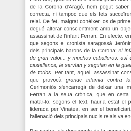
de la Corona d'Aragó, hem pogut saber 
correcta, ni tampoc que els fets succeïr
reial. De fet, malgrat conéixer-los de prim
degué alterar conscientment amb un objecti
assassinat de l'infant Ferran. En efecte, e
que segons el cronista saragossà Jerónim
dels principals barons de la Corona:
el in
de gran valor... y muchos caballeros, as
castellanos, le servían y seguían en la g
de todos
. Per tant, aquell assassinat cons
que provocà
grande infamia contra l
Cerimoniós s'encarregà de deixar una ima
Ferran a la seua crònica, que en certa m
matar-lo: segons el text, hauria estat el p
liderada per Vinatea, en ser el beneficia
l'alienació dels principals nuclis reials vale