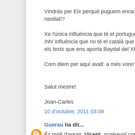
Vindràs per Elx perquè puguem enrao
neollatí?
Xe l'única influència que té el portuguè
/nh/ influència que no té el català que s
els texts que ens aporta Baydal del X
Com diem per aquí avall: a més vore!
Salut mestre!
Joan-Carles
10 d’octubre, 2011 03:09
Guerau
ha dit...
És molt d'agrair,
Vicent
, qualsevol con