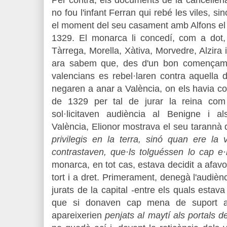
Per contra, els documents de la cancelleri
no fou l'infant Ferran qui rebé les viles, si
el moment del seu casament amb Alfons e
1329. El monarca li concedí, com a dot,
Tàrrega, Morella, Xàtiva, Morvedre, Alzira 
ara sabem que, des d'un bon començamen
valencians es rebel·laren contra aquella
negaren a anar a València, on els havia con
de 1329 per tal de jurar la reina com
sol·licitaven audiència al Benigne i a
València, Elionor mostrava el seu tarannà
privilegis en la terra, sinó quan ere la 
contrastaven, que·ls tolguéssen lo cap e
monarca, en tot cas, estava decidit a afavo
tort i a dret. Primerament, denegà l'audiènc
jurats de la capital -entre els quals esta
que si donaven cap mena de suport al
apareixerien
penjats al maytí
als portals d