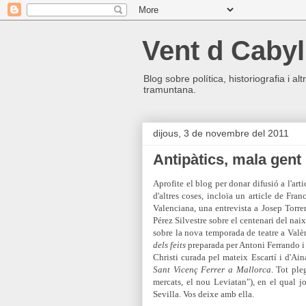
Vent d Cabyl
Blog sobre política, historiografia i a
tramuntana.
dijous, 3 de novembre del 2011
Antipàtics, mala gent
Aprofite el blog per donar difusió a l'art
d'altres coses, incloïa
un article de Fran
Valenciana, una entrevista a Josep Torren
Pérez Silvestre sobre el centenari del na
sobre la nova temporada de teatre a Valè
dels feits
preparada per Antoni Ferrando i V
Christi curada pel mateix Escartí i d'Ain
Sant Vicenç Ferrer a Mallorca
. Tot ple
mercats, el nou Leviatan"), en el qual 
Sevilla. Vos deixe amb ella.