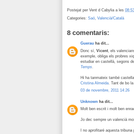
Postejat per
Vent d Cabylia
a les
08:5
Categories:
Saó
,
Valencià/Català
8 comentaris:
Guerau
ha dit...
Donc sí,
Vicent
, els valencia
exemple, obliga els probres xiq
estudiar en castellà, segons d
Temps
.
Hi ha tanmateix també castella
Cristina Almeida
. Tant de bo la
03 de novembre, 2011 14:26
Unknown
ha dit...
Molt ben escrit i molt ben enra
Jo dec sempre un valencià mol
I no aprofitaré aquesta tribuna