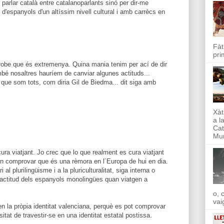
 parlar català entre catalanoparlants sinó per dir-me
'espanyols d'un altíssim nivell cultural i amb carrècs en
.
Fàt
pri
robe que és extremenya. Quina mania tenim per ací de dir
mbé nosaltres hauríem de canviar algunes actituds...
" que som tots, com diria Gil de Biedma... dit siga amb
Xàt
a l
Cat
Mun
ra viatjant. Jo crec que lo que realment es cura viatjant
en comprovar que és una rèmora en l´Europa de hui en dia.
al plurilingüisme i a la pluriculturalitat, siga interna o
´actitud dels espanyols monolingües quan viatgen a
o, 
vai
a en la pròpia identitat valenciana, perquè es pot comprovar
itat de travestir-se en una identitat estatal postissa.