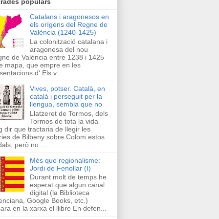
trades populars
Catalans i aragonesos en
els orígens del Regne de
València (1240-1425)
La colonització catalana i
aragonesa del nou
ne de València entre 1238 i 1425
e mapa, que empre en les
sentacions d' Els v...
Vives, potser. Català, en
català i perseguit per la
llengua, sembla que no
Llatzeret de Tormos, dels
Tormos de tota la vida
g dir que tractaria de llegir les
ries de Bilbeny sobre Colom estos
als, però no ...
Més que regionalisme:
Jordi de Fenollar (I)
Durant molt de temps he
esperat que algun canal
digital (la Biblioteca
enciana, Google Books, etc.)
ara en la xarxa el llibre En defen...