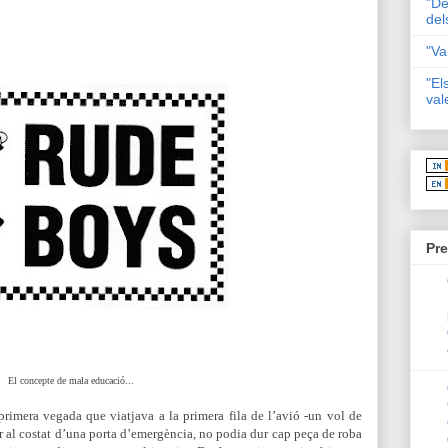
"De
del
"Va
"El
val
Pre
El concepte de mala educació...
 primera vegada que viatjava a la primera fila de l’avió -un vol de
ar al costat d’una porta d’emergència, no podia dur cap peça de roba