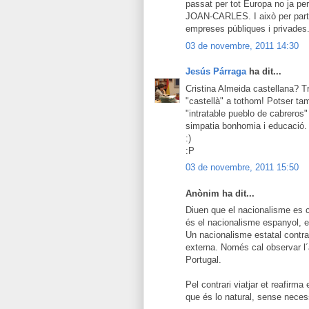
passat per tot Europa no ja per
JOAN-CARLES. I això per part d
empreses públiques i privades
03 de novembre, 2011 14:30
Jesús Párraga
ha dit...
Cristina Almeida castellana? T
"castellà" a tothom! Potser ta
"intratable pueblo de cabreros
simpatia bonhomia i educació.
:)
:P
03 de novembre, 2011 15:50
Anònim ha dit...
Diuen que el nacionalisme es cu
és el nacionalisme espanyol, 
Un nacionalisme estatal contrari 
externa. Només cal observar l
Portugal.
Pel contrari viatjar et reafirm
que és lo natural, sense necess