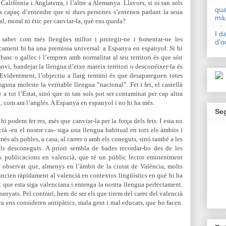
Califòrnia i Anglaterra, i l’altre a Alemanya. Llavors, si ni tan sols
qua
 és capaç d’entendre que si dues persones s’entenen parlant la seua
mà,
al, moral ni ètic per canviar-la, què ens queda?
I d
 saber com més llengües millor i protegir-ne i fomentar-ne les
d'o
icament hi ha una premissa universal: a Espanya en espanyol. Si hi
basc o gallec i l’empren amb normalitat al seu territori és que són
nvi, bandejar la llengua d’eixe mateix territori o desconéixer-la és
Evidentment, l’objectiu a llarg termini és que desapareguen totes
guna moleste la veritable llengua “nacional”. Fet i fet, el castellà
a tot l’Estat, sinó que ni tan sols pot ser contaminat per cap altra
s”, com ara l’anglés. A Espanya en espanyol i no hi ha més.
Se
hi podem fer res, més que canviar-la per la força dels fets. I esta no
ià -en el nostre cas- siga una llengua habitual en tots els àmbits i
és als pobles, a casa, al carrer o amb els coneguts, sinó també a les
 els desconeguts. A priori sembla de bades recordar-ho des de les
es publicacions en valencià, que té un públic lector eminentment
 observat que, almenys en l’àmbit de la ciutat de València, molts
uncien ràpidament al valencià en contextos lingüístics en què hi ha
 que esta siga valenciana i entenga la nostra llengua perfectament.
panyats. Pel contrari, hem de ser els que tirem del carro del valencià
fora ens consideren antipàtics, mala gent i mal educats, que ho facen.