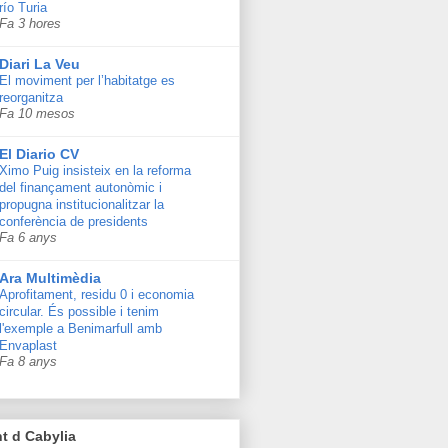
río Turia
Fa 3 hores
Diari La Veu
El moviment per l’habitatge es
reorganitza
Fa 10 mesos
El Diario CV
Ximo Puig insisteix en la reforma
del finançament autonòmic i
propugna institucionalitzar la
conferència de presidents
Fa 6 anys
Ara Multimèdia
Aprofitament, residu 0 i economia
circular. És possible i tenim
l'exemple a Benimarfull amb
Envaplast
Fa 8 anys
t d Cabylia