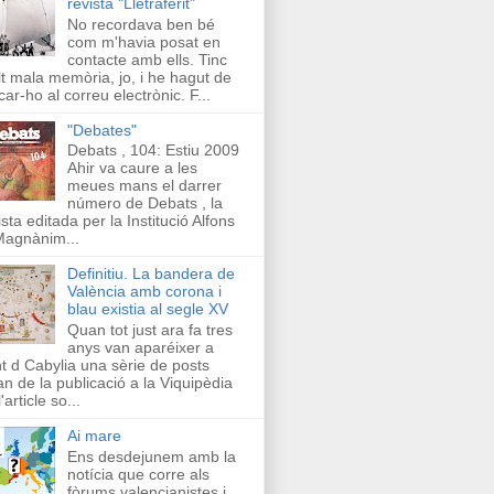
revista "Lletraferit"
No recordava ben bé
com m'havia posat en
contacte amb ells. Tinc
t mala memòria, jo, i he hagut de
car-ho al correu electrònic. F...
"Debates"
Debats , 104: Estiu 2009
Ahir va caure a les
meues mans el darrer
número de Debats , la
ista editada per la Institució Alfons
Magnànim...
Definitiu. La bandera de
València amb corona i
blau existia al segle XV
Quan tot just ara fa tres
anys van aparéixer a
t d Cabylia una sèrie de posts
an de la publicació a la Viquipèdia
'article so...
Ai mare
Ens desdejunem amb la
notícia que corre als
fòrums valencianistes i