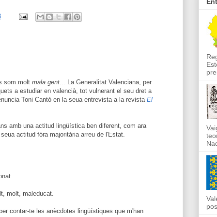
En
3
Reg
Est
pre
ns som molt
mala gent
... La Generalitat Valenciana, per
uets a estudiar en valencià, tot vulnerant el seu dret a
enuncia Toni Cantó en la seua entrevista a la revista
El
ns amb una actitud lingüística ben diferent, com ara
Vai
 seua actitud fóra majoritària arreu de l'Estat.
teo
Nad
onat.
t, molt, maleducat.
Val
pos
 per contar-te les anècdotes lingüístiques que m'han