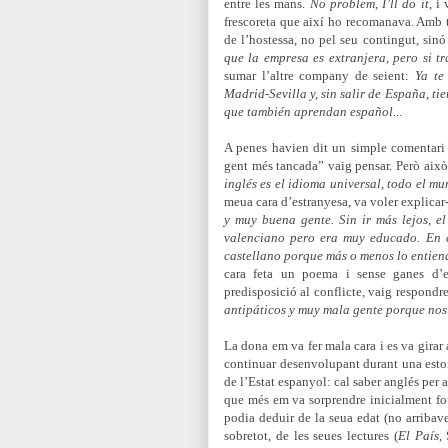
entre les mans.
No problem, I’ll do it
, i
frescoreta que així ho recomanava. Amb t
de l’hostessa, no pel seu contingut, sin
que la empresa es extranjera, pero si 
sumar l’altre company de seient:
Ya te
Madrid-Sevilla y, sin salir de España, ti
que también aprendan español
...
A penes havien dit un simple comentari 
gent més tancada” vaig pensar. Però això
inglés es el idioma universal, todo el m
meua cara d’estranyesa, va voler explicar
y muy buena gente. Sin ir más lejos, e
valenciano pero era muy educado. En c
castellano porque más o menos lo entien
cara feta un poema i sense ganes d’e
predisposició al conflicte, vaig respondr
antipáticos y muy mala gente porque no
La dona em va fer mala cara i es va girar 
continuar desenvolupant durant una estona 
de l’Estat espanyol: cal saber anglés per 
que més em va sorprendre inicialment fou e
podia deduir de la seua edat (no arribave
sobretot, de les seues lectures (
El País
,