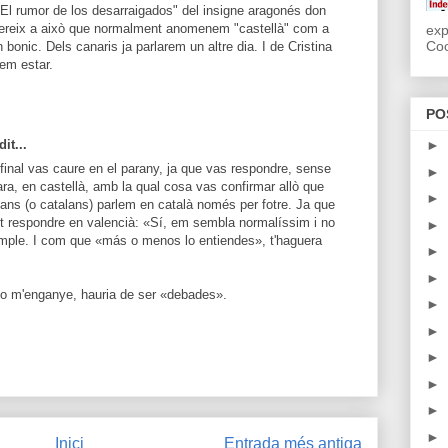
 "El rumor de los desarraigados" del insigne aragonés don
fereix a això que normalment anomenem "castellà" com a
exp
Coo
bonic. Dels canaris ja parlarem un altre dia. I de Cristina
xem estar.
PO
it...
►
 final vas caure en el parany, ja que vas respondre, sense
►
ara, en castellà, amb la qual cosa vas confirmar allò que
►
ans (o catalans) parlem en català només per fotre. Ja que
gut respondre en valencià: «Sí, em sembla normalíssim i no
►
mple. I com que «más o menos lo entiendes», t'haguera
►
►
 no m'enganye, hauria de ser «debades».
►
►
►
►
►
►
Inici
Entrada més antiga