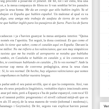
 vaig procedir a posar-me el jerseiet. De fet, tot i ser estiu, feia una
ot, a la meua companya de filera no li van semblar bé les paraules
ó per la seua forma:
Me da un coraje que sólo hablen inglés. Ya sé
trabajan en España que hablen español
. Un malestar al qual es va
 digo, una amiga mía trabaja de azafata de tierra de un vuelo
ene que hablar inglés para los pasajeros de fuera. Pues los de fuera
cadascun i ja s’havien guanyat la meua antipatia interior. “Quina
 només era l’aperitiu. Tot seguit, la dona continuà:
Es que como el
undo lo tiene que saber, como el catalán aquí en España
. Davant la
-se millor:
No me refiero a los valencianos, que son muy simpáticos
l taxista que me ha traído al aeropuerto se notaba que hablaba
ambio, en Cataluña te hablán en catalán y, si les contestas en
des, te continuan hablando en catalán. ¿Tú lo ves normal?
. Amb la
ncetar cap mena de conversa pedagògica, atesa la seua clara
e:
Sí, lo veo normal. De hecho, hay algunos valencianos que somos
s empeñamos en hablar nuestra lengua
.
a parlar amb el seu paisà sevillà, que sí que la comprenia. Així, van
els seus prejudicis lingüístics, veritables tòpics irracionals arreu
a anar pel món, però a Espanya s’ha de parlar espanyol, com toca! El
l tarannà polític progressista i el nivell cultural mitjà-alt que es
n als 35 anys), de la seua manera de vestir (informal i moderna) i,
 Saramago i Goytisolo). De fet, segons van explicar havien passat
Ven