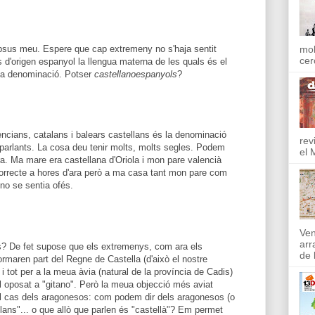
apsus meu. Espere que cap extremeny no s'haja sentit
mol
cer
 d'origen espanyol la llengua materna de les quals és el
eua denominació. Potser
castellanoespanyols
?
lencians, catalans i balears castellans és la denominació
rev
parlants. La cosa deu tenir molts, molts segles. Podem
el 
ra. Ma mare era castellana d'Oriola i mon pare valencià
correcte a hores d'ara però a ma casa tant mon pare com
 no se sentia ofés.
Ven
arr
es? De fet supose que els extremenys, com ara els
de l
maren part del Regne de Castella (d'això el nostre
 i tot per a la meua àvia (natural de la província de Cadis)
al oposat a "gitano". Però la meua objecció més aviat
al cas dels aragonesos: com podem dir dels aragonesos (o
lans"... o que allò que parlen és "castellà"? Em permet