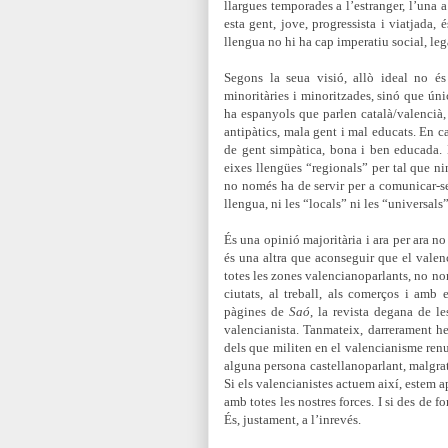
llargues temporades a l’estranger, l’una a 
esta gent, jove, progressista i viatjada,
llengua no hi ha cap imperatiu social, leg
Segons la seua visió, allò ideal no és
minoritàries i minoritzades, sinó que ún
ha espanyols que parlen català/valencià, 
antipàtics, mala gent i mal educats. En ca
de gent simpàtica, bona i ben educada. 
eixes llengües “regionals” per tal que nin
no només ha de servir per a comunicar-se 
llengua, ni les “locals” ni les “universal
És una opinió majoritària i ara per ara no 
és una altra que aconseguir que el valenc
totes les zones valencianoparlants, no nom
ciutats, al treball, als comerços i amb
pàgines de
Saó
, la revista degana de l
valencianista. Tanmateix, darrerament he
dels que militen en el valencianisme ren
alguna persona castellanoparlant, malgrat
Si els valencianistes actuem així, estem a
amb totes les nostres forces. I si des de 
És, justament, a l’inrevés.