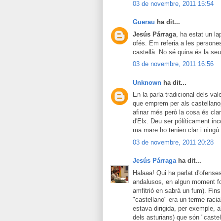
03 de novembre, 2011 15:54
Guerau
ha dit...
Jesús Párraga
, ha estat un l
ofés. Em referia a les persones
castellà. No sé quina és la s
03 de novembre, 2011 16:56
Unknown
ha dit...
En la parla tradicional dels va
que emprem per als castellano
afinar més però la cosa és cla
d'Elx. Deu ser pólíticament in
ma mare ho tenien clar i ningú
03 de novembre, 2011 20:28
Jesús Párraga
ha dit...
Halaaa! Qui ha parlat d'ofens
andalusos, en algun moment for
amfitrió en sabrà un fum). Fins
"castellano" era un terme raci
estava dirigida, per exemple, 
dels asturians) que són "castel