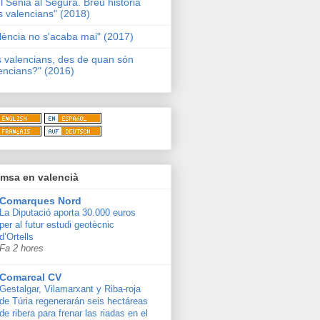
l Sénia al Segura. Breu història
s valencians" (2018)
lència no s'acaba mai" (2017)
s valencians, des de quan són
encians?" (2016)
msa en valencià
Comarques Nord
La Diputació aporta 30.000 euros
per al futur estudi geotècnic
d’Ortells
Fa 2 hores
Comarcal CV
Gestalgar, Vilamarxant y Riba-roja
de Túria regenerarán seis hectáreas
de ribera para frenar las riadas en el