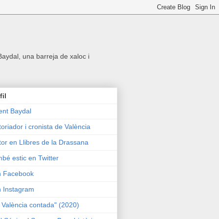
 Baydal, una barreja de xaloc i
fil
ent Baydal
toriador i cronista de València
tor en Llibres de la Drassana
bé estic en Twitter
n Facebook
n Instagram
 València contada" (2020)