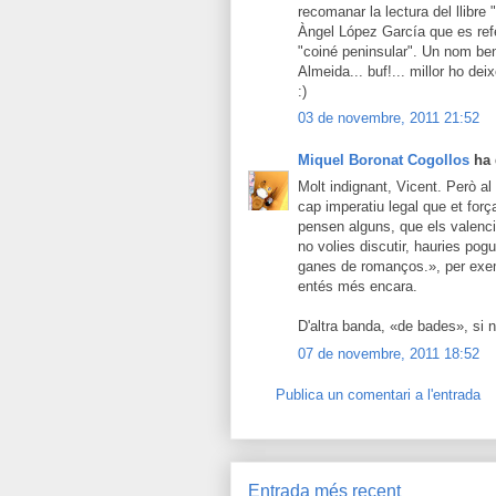
recomanar la lectura del llibre
Àngel López García que es re
"coiné peninsular". Un nom ben 
Almeida... buf!... millor ho dei
:)
03 de novembre, 2011 21:52
Miquel Boronat Cogollos
ha d
Molt indignant, Vicent. Però al
cap imperatiu legal que et forç
pensen alguns, que els valenci
no volies discutir, hauries po
ganes de romanços.», per exe
entés més encara.
D'altra banda, «de bades», si
07 de novembre, 2011 18:52
Publica un comentari a l'entrada
Entrada més recent