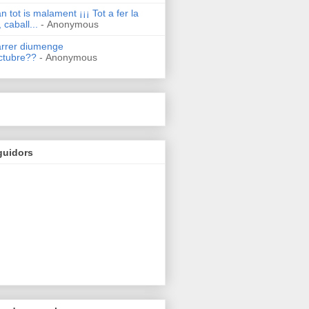
n tot is malament ¡¡¡ Tot a fer la
 caball...
- Anonymous
arrer diumenge
ctubre??
- Anonymous
guidors