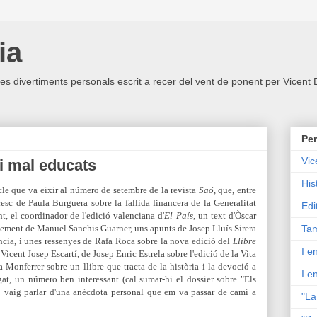
ia
ltres divertiments personals escrit a recer del vent de ponent per Vicent
Per
Vic
 i mal educats
His
icle que va eixir al número de setembre de la revista
Saó
, que, entre
cesc de Paula Burguera sobre la fallida financera de la Generalitat
Edi
t, el coordinador de l'edició valenciana d'
El País
, un text d'Òscar
ixement de Manuel Sanchis Guarner, uns apunts de Josep Lluís Sirera
Tam
ncia, i unes ressenyes de Rafa Roca sobre la nova edició del
Llibre
I e
icent Josep Escartí, de Josep Enric Estrela sobre l'edició de la Vita
a Monferrer sobre un llibre que tracta de la història i la devoció a
I e
gat, un número ben interessant (cal sumar-hi el dossier sobre "Els
jo vaig parlar d'una anècdota personal que em va passar de camí a
"La