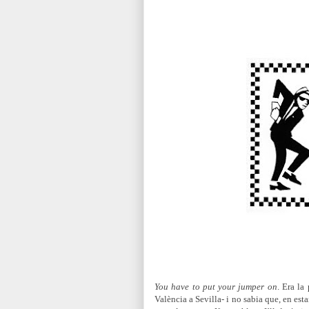
You have to put your jumper on
. Era la
València a Sevilla- i no sabia que, en est