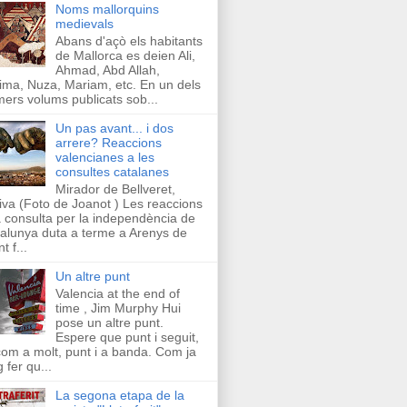
Noms mallorquins
medievals
Abans d'açò els habitants
de Mallorca es deien Ali,
Ahmad, Abd Allah,
ima, Nuza, Mariam, etc. En un dels
mers volums publicats sob...
Un pas avant... i dos
arrere? Reaccions
valencianes a les
consultes catalanes
Mirador de Bellveret,
iva (Foto de Joanot ) Les reaccions
a consulta per la independència de
alunya duta a terme a Arenys de
t f...
Un altre punt
Valencia at the end of
time , Jim Murphy Hui
pose un altre punt.
Espere que punt i seguit,
com a molt, punt i a banda. Com ja
g fer qu...
La segona etapa de la