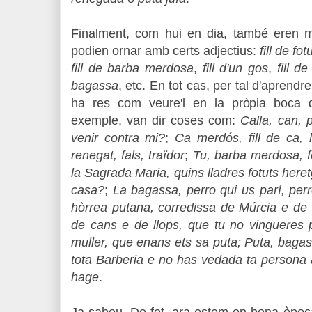
Finalment, com hui en dia, també eren mol
podien ornar amb certs adjectius:
fill de fo
fill de barba merdosa
,
fill d'un gos
,
fill de
bagassa
, etc. En tot cas, per tal d'aprendre 
ha res com veure'l en la pròpia boca d
exemple, van dir coses com:
Calla, can, 
venir contra mi?
;
Ca merdós, fill de ca,
renegat, fals, traïdor
;
Tu, barba merdosa, fo
la Sagrada Maria, quins lladres fotuts her
casa?
;
La bagassa, perro qui us parí, perro
hòrrea putana, corredissa de Múrcia e de 
de cans e de llops, que tu no vingueres p
muller, que enans ets sa puta;
Puta, bagas
tota Barberia e no has vedada ta persona 
hage
.