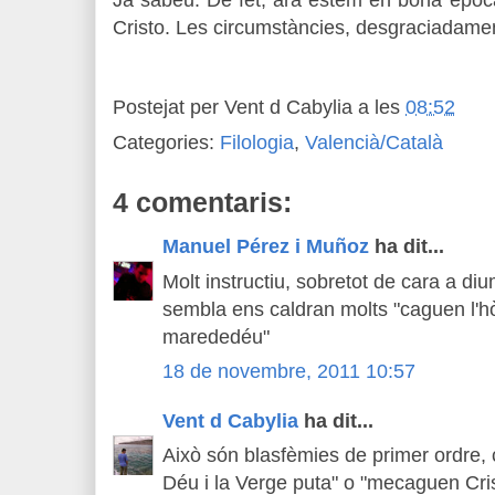
Ja sabeu. De fet, ara estem en bona època 
Cristo. Les circumstàncies, desgraciadam
Postejat per
Vent d Cabylia
a les
08:52
Categories:
Filologia
,
Valencià/Català
4 comentaris:
Manuel Pérez i Muñoz
ha dit...
Molt instructiu, sobretot de cara a d
sembla ens caldran molts "caguen l'hòs
marededéu"
18 de novembre, 2011 10:57
Vent d Cabylia
ha dit...
Això són blasfèmies de primer ordre
Déu i la Verge puta" o "mecaguen Cris