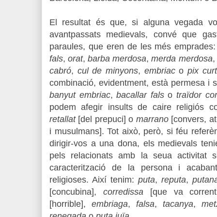
El resultat és que, si alguna vegada vo
avantpassats medievals, convé que gas
paraules, que eren de les més emprades
fals
,
orat
,
barba merdosa
,
merda merdosa
cabró
,
cul de minyons
,
embriac
o
pix cur
combinació, evidentment, està permesa i
banyut embriac
,
bacallar fals
o
traïdor co
podem afegir insults de caire religiós
retallat
[del prepuci] o
marrano
[convers, at
i musulmans]. Tot això, però, si féu referè
dirigir-vos a una dona, els medievals ten
pels relacionats amb la seua activitat s
caracterització de la persona i acaban
religioses. Així tenim:
puta
,
reputa
,
putan
[concubina],
corredissa
[que va corren
[horrible],
embriaga
,
falsa
,
tacanya
,
met
renegada
o
puta juïa
.