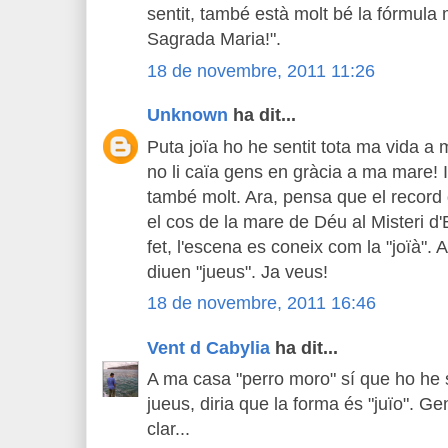
sentit, també està molt bé la fórmula 
Sagrada Maria!".
18 de novembre, 2011 11:26
Unknown
ha dit...
Puta joïa ho he sentit tota ma vida a
no li caïa gens en gràcia a ma mare! I 
també molt. Ara, pensa que el record 
el cos de la mare de Déu al Misteri d'
fet, l'escena es coneix com la "joïà". A
diuen "jueus". Ja veus!
18 de novembre, 2011 16:46
Vent d Cabylia
ha dit...
A ma casa "perro moro" sí que ho he se
jueus, diria que la forma és "juïo". Ge
clar...