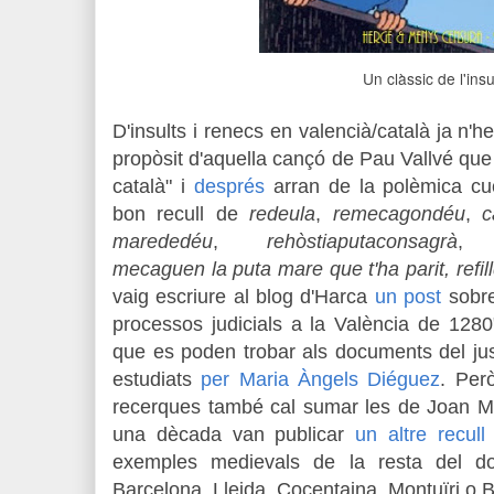
Un clàssic de l'ins
D'insults i renecs en valencià/català ja n'
propòsit d'aquella cançó de Pau Vallvé que 
català" i
després
arran de la polèmica cuc
bon recull de
redeula
,
remecagondéu
,
c
marededéu
,
rehòstiaputaconsagrà
mecaguen la puta mare que t'ha parit, refil
vaig escriure al blog d'Harca
un post
sobre 
processos judicials a la València de 1280"
que es poden trobar als documents del just
estudiats
per Maria Àngels Diéguez
. Per
recerques també cal sumar les de Joan Mi
una dècada van publicar
un altre recull
exemples medievals de la resta del do
Barcelona, Lleida, Cocentaina, Montuïri o 