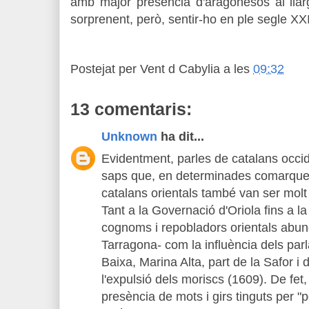
amb major presència d'aragonesos al llar
sorprenent, però, sentir-ho en ple segle XXI
Postejat per
Vent d Cabylia
a les
09:32
13 comentaris:
Unknown
ha dit...
Evidentment, parles de catalans occi
saps que, en determinades comarques
catalans orientals també van ser molt
Tant a la Governació d'Oriola fins a la
cognoms i repobladors orientals abun
Tarragona- com la influència dels par
Baixa, Marina Alta, part de la Safor i
l'expulsió dels moriscs (1609). De fet, 
presència de mots i girs tinguts per "