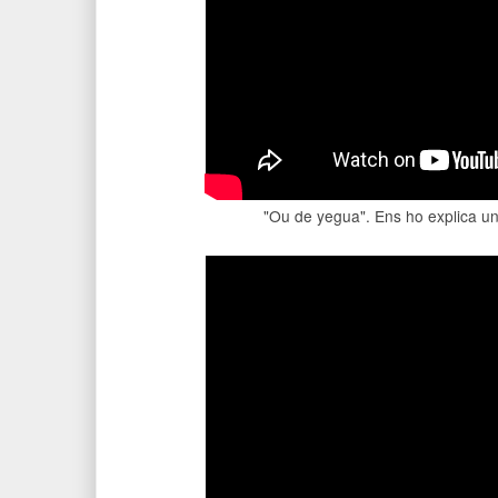
"Ou de yegua". Ens ho explica un