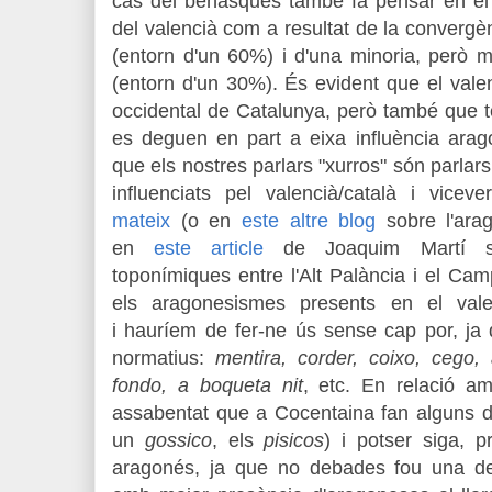
cas del benasqués també fa pensar en el
del valencià com a resultat de la convergè
(entorn d'un 60%) i d'una minoria, però mo
(entorn d'un 30%). És evident que el vale
occidental de Catalunya, però també que té
es deguen en part a eixa influència ara
que els nostres parlars "xurros" són
parlar
influenciats pel valencià/català i vicev
mateix
(o en
este altre blog
sobre l'ara
en
este article
de Joaquim Martí so
toponímiques entre l'Alt Palància i el Ca
els aragonesismes presents en el val
i
hauríem de fer-ne ús sense cap por, ja 
normatius:
mentira, corder, coixo, cego, a
fondo, a boqueta nit
, etc. En relació a
assabentat que a Cocentaina fan alguns d
un
gossico
, els
pisicos
) i potser siga, p
aragonés, ja que no debades fou una de 