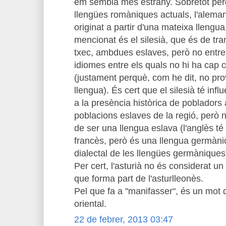
em sembla més estrany. Sobretot perq
llengües romàniques actuals, l'aleman
originat a partir d'una mateixa llengua
mencionat és el silesià, que és de tran
txec, ambdues eslaves, però no entre 
idiomes entre els quals no hi ha cap 
(justament perquè, com he dit, no pr
llengua). És cert que el silesià té inf
a la presència històrica de pobladors
poblacions eslaves de la regió, però n
de ser una llengua eslava (l'anglès té 
francès, però és una llengua germàni
dialectal de les llengües germàniques
Per cert, l'asturià no és considerat un 
que forma part de l'asturlleonès.
Pel que fa a "manifasser", és un mot 
oriental.
22 de febrer, 2013 03:47