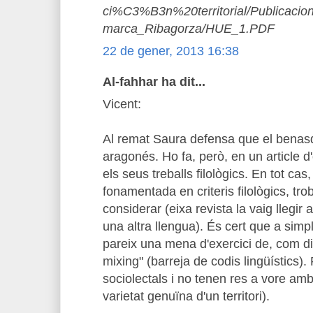
ci%C3%B3n%20territorial/Publicacion
marca_Ribagorza/HUE_1.PDF
22 de gener, 2013 16:38
Al-fahhar ha dit...
Vicent:
Al remat Saura defensa que el benasq
aragonés. Ho fa, però, en un article d'
els seus treballs filològics. En tot cas
fonamentada en criteris filològics, tr
considerar (eixa revista la vaig llegir 
una altra llengua). És cert que a simp
pareix una mena d'exercici de, com d
mixing" (barreja de codis lingüístics)
sociolectals i no tenen res a vore am
varietat genuïna d'un territori).