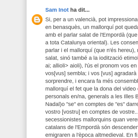
Sam Inot
ha dit...
Si, per a un valencià, pot impressiona
en benasquès, un mallorquí pot qued
amb el parlar salat de l'Empordà (qu
a tota Catalunya oriental). Les cons
parlar i el mallorquí (que n'és hereu), 
salat, sinó també a la iodització etimol
ai; allioli> aioli), l'ús el pronom vos 
vos[vus] sembla; i vos [vus] agradarà
sorprendre, i encara fa més consembla
mallorquí el fet que la dona del vide
personals en/na, generals a les Illes
Nadal)o "se" en comptes de "es" darr
vostro [vostru] en comptes de vostre.
secessionistes mallorquins quan vere
catalans de l'Empordà són descenden
emigraren a l'època altmedieval. En fi.