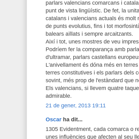
parlars valencians comarcans i catalan
punt de vista lingüístic. De fet, la unit
catalans i valencians actuals és molt
de punts evolutius, fins i tot morfosin
balears aïllats i sempre arcaitzants.
Així i tot, unes mostres de veu impres
Podríem fer la comparança amb parlar
d'ultramar, parlars castellans europeus
L'anivellament és dóna més en terres
terres constitutives i els parlars dels
sovint, més prop de l'estàndard que no 
Els valencians, si llevem quatre taqu
admirable.
21 de gener, 2013 19:11
Oscar
ha dit...
1305 Evidentment, cada comarca o reg
unes influències que afecten al seu l