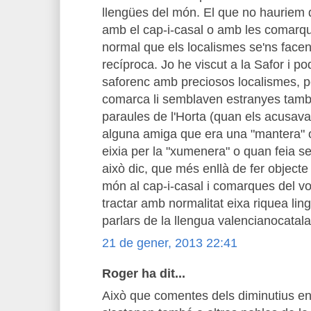
llengües del món. El que no hauriem 
amb el cap-i-casal o amb les comarq
normal que els localismes se'ns face
recíproca. Jo he viscut a la Safor i po
saforenc amb preciosos localismes, p
comarca li semblaven estranyes tam
paraules de l'Horta (quan els acusava 
alguna amiga que era una "mantera" 
eixia per la "xumenera" o quan feia serv
això dic, que més enllà de fer objecte
món al cap-i-casal i comarques del vo
tractar amb normalitat eixa riquea lin
parlars de la llengua valencianocatal
21 de gener, 2013 22:41
Roger ha dit...
Això que comentes dels diminutius en