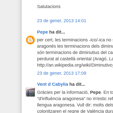
Salutacions
23 de gener, 2013 14:01
Pepe
ha dit...
per cert, les terminacions -ico/-ica n
aragonés les terminacions dels diminut
són terminacions de diminutius del ca
perdurat al castellà oriental (Aragó, L
http://an.wikipedia.org/wiki/Diminutivo
23 de gener, 2013 17:09
Vent d Cabylia
ha dit...
Gràcies per la informació,
Pepe
. En t
"d'influència aragonesa" no m'estic re
llengua aragonesa. Vull dir: molts de
colonitzaren el regne de València dura