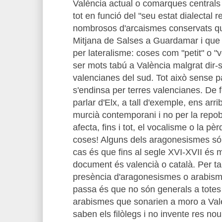
València actual o comarques centrals
tot en funció del "seu estat dialectal r
nombrosos d'arcaismes conservats qu
Mitjana de Salses a Guardamar i que
per lateralisme: coses com "petit" o "
ser mots tabú a València malgrat dir
valencianes del sud. Tot això sense pa
s'endinsa per terres valencianes. De 
parlar d'Elx, a tall d'exemple, ens arri
murcià contemporani i no per la repob
afecta, fins i tot, el vocalisme o la pèr
coses! Alguns dels aragonesismes són
cas és que fins al segle XVI-XVII és mo
document és valencià o català. Per ta
presència d'aragonesismes o arabisme
passa és que no són generals a totes
arabismes que sonarien a moro a Valèn
saben els filòlegs i no invente res nou