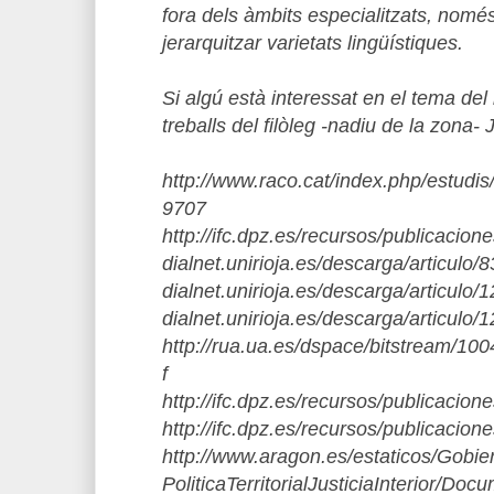
fora dels àmbits especialitzats, nomé
jerarquitzar varietats lingüístiques.
Si algú està interessat en el tema del
treballs del filòleg -nadiu de la zona-
http://www.raco.cat/index.php/estudis
9707
http://ifc.dpz.es/recursos/publicacion
dialnet.unirioja.es/descarga/articulo/
dialnet.unirioja.es/descarga/articulo/
dialnet.unirioja.es/descarga/articulo/
http://rua.ua.es/dspace/bitstream/1
f
http://ifc.dpz.es/recursos/publicacion
http://ifc.dpz.es/recursos/publicacion
http://www.aragon.es/estaticos/Gobi
PoliticaTerritorialJusticiaInterior/D