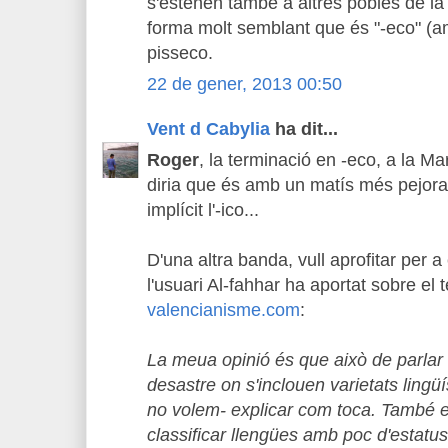
s'estenen també a altres pobles de l
forma molt semblant que és "-eco" (am
pisseco.
22 de gener, 2013 00:50
Vent d Cabylia
ha dit...
Roger
, la terminació en -eco, a la M
diria que és amb un matís més pejora
implícit l'-ico...
D'una altra banda, vull aprofitar per a
l'usuari Al-fahhar ha aportat sobre el
valencianisme.com
:
La meua opinió és que això de parlar 
desastre on s'inclouen varietats ling
no volem- explicar com toca. També el
classificar llengües amb poc d'estatus