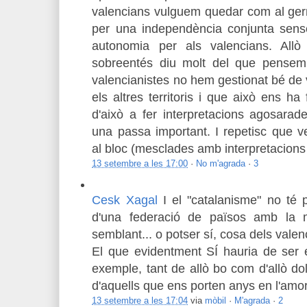
valencians vulguem quedar com al ger
per una independència conjunta sense
autonomia per als valencians. All
sobreentés diu molt del que pensem
valencianistes no hem gestionat bé d
els altres territoris i que això ens h
d'això a fer interpretacions agosara
una passa important. I repetisc que ve
al bloc (mesclades amb interpretacions
13 setembre a les 17:00
·
No m'agrada
·
3
Cesk Xagal
I el "catalanisme" no té 
d'una federació de països amb la m
semblant... o potser sí, cosa dels valenc
El que evidentment SÍ hauria de ser é
exemple, tant de allò bo com d'allò d
d'aquells que ens porten anys en l'amor
13 setembre a les 17:04
via
mòbil
·
M'agrada
·
2