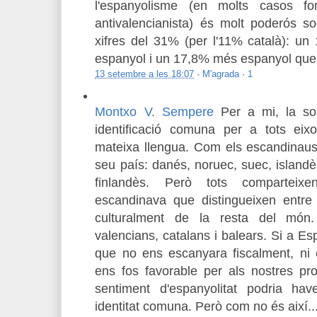
l'espanyolisme (en molts casos for
antivalencianista) és molt poderós s
xifres del 31% (per l'11% català): u
espanyol i un 17,8% més espanyol que 
13 setembre a les 18:07
·
M'agrada
·
1
Montxo V. Sempere
Per a mi, la so
identificació comuna per a tots ei
mateixa llengua. Com els escandinaus.
seu país: danés, noruec, suec, islandè
finlandès. Però tots comparteixen
escandinava que distingueixen entr
culturalment de la resta del mó
valencians, catalans i balears. Si a E
que no ens escanyara fiscalment, ni e
ens fos favorable per als nostres proj
sentiment d'espanyolitat podria hav
identitat comuna. Però com no és així..