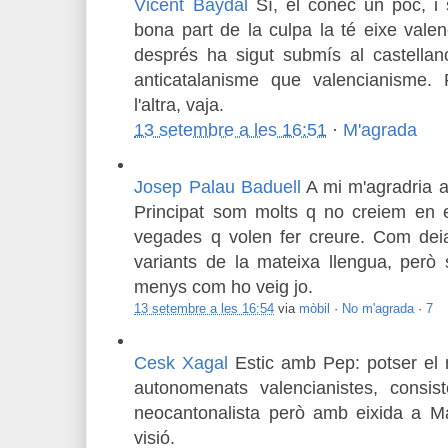
Vicent Baydal
Sí, el conec un poc, i
bona part de la culpa la té eixe val
després ha sigut submís al castella
anticatalanisme que valencianisme.
l'altra, vaja.
13 setembre a les 16:51
·
M'agrada
Josep Palau Baduell
A mi m'agradria a
Principat som molts q no creiem en
vegades q volen fer creure. Com deia
variants de la mateixa llengua, però 
menys com ho veig jo.
13 setembre a les 16:54
via
mòbil
·
No m'agrada
·
7
Cesk Xagal
Estic amb Pep: potser el
autonomenats valencianistes, consis
neocantonalista però amb eixida a Ma
visió.