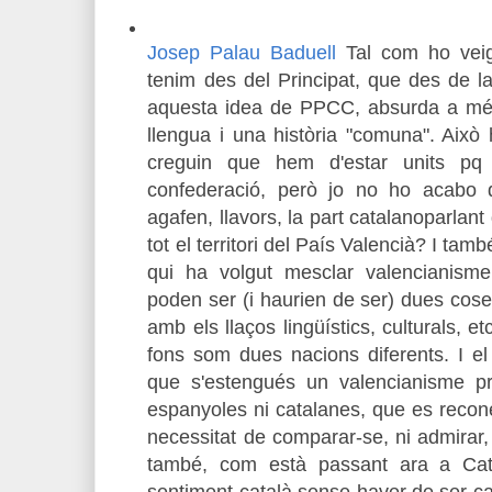
Josep Palau Baduell
Tal com ho veig
tenim des del Principat, que des de l
aquesta idea de PPCC, absurda a mé
llengua i una història "comuna". Això
creguin que hem d'estar units pq
confederació, però jo no ho acabo
agafen, llavors, la part catalanoparlant
tot el territori del País Valencià? I ta
qui ha volgut mesclar valencianism
poden ser (i haurien de ser) dues cos
amb els llaços lingüístics, culturals, e
fons som dues nacions diferents. I e
que s'estengués un valencianisme pro
espanyoles ni catalanes, que es recon
necessitat de comparar-se, ni admirar, 
també, com està passant ara a Cat
sentiment català sense haver de ser ca