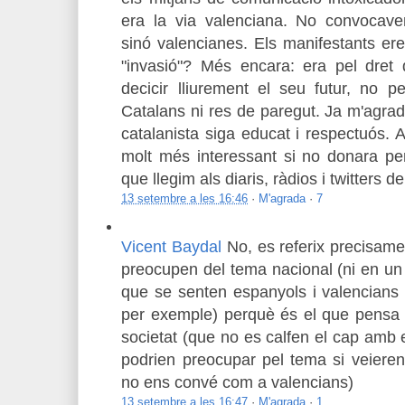
era la via valenciana. No convocave
sinó valencianes. Els manifestants er
"invasió"? Més encara: era pel dr
decicir lliurement el seu futur, no pe
Catalans ni res de paregut. Ja m'agra
catalanista siga educat i respectuós. A
molt més interessant si no donara pe
que llegim als diaris, ràdios i twitters de
13 setembre a les 16:46
·
M'agrada
·
7
Vicent Baydal
No, es referix precisam
preocupen del tema nacional (ni en un s
que se senten espanyols i valencians 
per exemple) perquè és el que pensa l
societat (que no es calfen el cap amb 
podrien preocupar pel tema si veiere
no ens convé com a valencians)
13 setembre a les 16:47
·
M'agrada
·
1