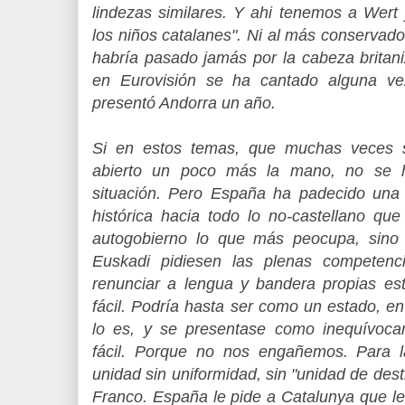
lindezas similares. Y ahi tenemos a Wert
los niños catalanes". Ni al más conservador
habría pasado jamás por la cabeza britani
en Eurovisión se ha cantado alguna ve
presentó Andorra un año.
Si en estos temas, que muchas veces s
abierto un poco más la mano, no se h
situación. Pero España ha padecido una 
histórica hacia todo lo no-castellano que
autogobierno lo que más peocupa, sino 
Euskadi pidiesen las plenas compete
renunciar a lengua y bandera propias e
fácil. Podría hasta ser como un estado, en 
lo es, y se presentase como inequívoc
fácil. Porque no nos engañemos. Para l
unidad sin uniformidad, sin "unidad de dest
Franco. España le pide a Catalunya que l