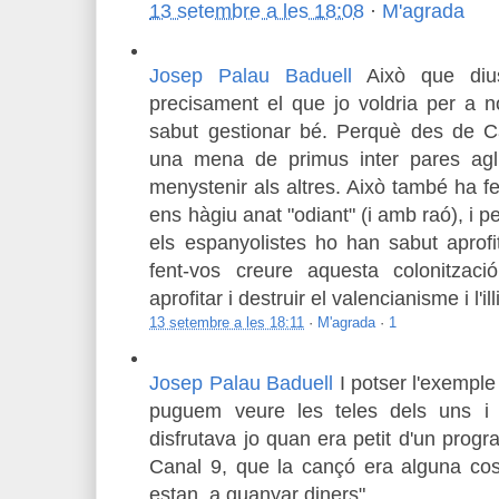
13 setembre a les 18:08
·
M'agrada
Josep Palau Baduell
Això que diu
precisament el que jo voldria per a 
sabut gestionar bé. Perquè des de C
una mena de primus inter pares agl
menystenir als altres. Això també ha fe
ens hàgiu anat "odiant" (i amb raó), i 
els espanyolistes ho han sabut aprofi
fent-vos creure aquesta colonitzac
aprofitar i destruir el valencianisme i l'i
13 setembre a les 18:11
·
M'agrada
·
1
Josep Palau Baduell
I potser l'exempl
puguem veure les teles dels uns i 
disfrutava jo quan era petit d'un progr
Canal 9, que la cançó era alguna cos
estan, a guanyar diners".