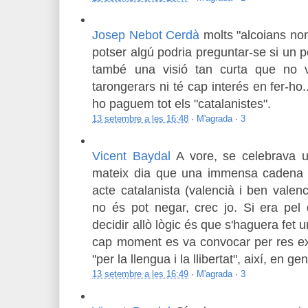
Josep Nebot Cerdà
molts "alcoians nor
potser algú podria preguntar-se si un p
també una visió tan curta que no v
tarongerars ni té cap interés en fer-ho.
ho paguem tot els "catalanistes".
13 setembre a les 16:48
·
M'agrada
·
3
Vicent Baydal
A vore, se celebrava 
mateix dia que una immensa cadena 
acte catalanista (valencià i ben valenc
no és pot negar, crec jo. Si era pel 
decidir allò lògic és que s'haguera fet un
cap moment es va convocar per res exp
"per la llengua i la llibertat", així, en ge
13 setembre a les 16:49
·
M'agrada
·
3