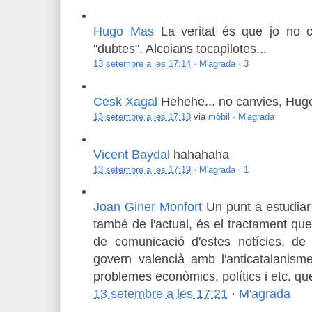
Hugo Mas
La veritat és que jo no c
"dubtes". Alcoians tocapilotes...
13 setembre a les 17:14
·
M'agrada
·
3
Cesk Xagal
Hehehe... no canvies, Hug
13 setembre a les 17:18
via
mòbil
·
M'agrada
Vicent Baydal
hahahaha
13 setembre a les 17:19
·
M'agrada
·
1
Joan Giner Monfort
Un punt a estudiar 
també de l'actual, és el tractament qu
de comunicació d'estes notícies, de
govern valencià amb l'anticatalanisme
problemes econòmics, polítics i etc. qu
13 setembre a les 17:21
·
M'agrada