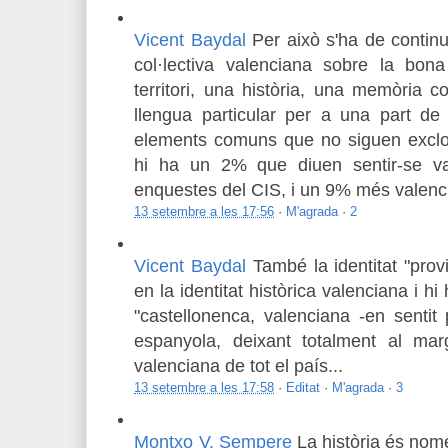
Vicent Baydal
Per això s'ha de continu
col·lectiva valenciana sobre la bo
territori, una història, una memòria col
llengua particular per a una part de
elements comuns que no siguen excloe
hi ha un 2% que diuen sentir-se va
enquestes del CIS, i un 9% més valen
13 setembre a les 17:56
·
M'agrada
·
2
Vicent Baydal
També la identitat "provi
en la identitat històrica valenciana i h
"castellonenca, valenciana -en sentit p
espanyola, deixant totalment al marge
valenciana de tot el país...
13 setembre a les 17:58
·
Editat
·
M'agrada
·
3
Montxo V. Sempere
La història és nom