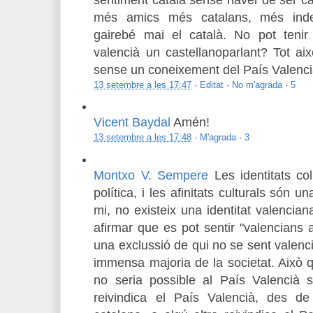
més amics més catalans, més indep
gairebé mai el català. No pot teni
valencià un castellanoparlant? Tot a
sense un coneixement del País Valenci
13 setembre a les 17:47
·
Editat
·
No m'agrada
·
5
Vicent Baydal
Amén!
13 setembre a les 17:48
·
M'agrada
·
3
Montxo V. Sempere
Les identitats co
política, i les afinitats culturals són u
mi, no existeix una identitat valencia
afirmar que es pot sentir "valencians 
una exclussió de qui no se sent valencià
immensa majoria de la societat. Això 
no seria possible al País Valencià
reivindica el País Valencià, des de 