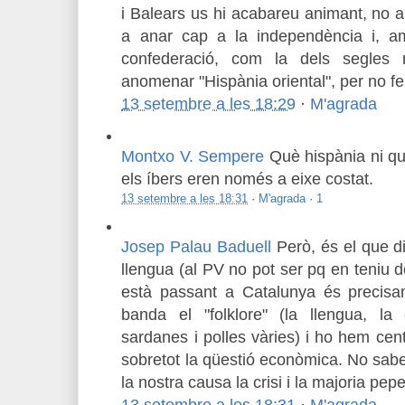
i Balears us hi acabareu animant, no a 
a anar cap a la independència i, a
confederació, com la dels segles 
anomenar "Hispània oriental", per no fe
13 setembre a les 18:29
·
M'agrada
Montxo V. Sempere
Què hispània ni qu
els íbers eren només a eixe costat.
13 setembre a les 18:31
·
M'agrada
·
1
Josep Palau Baduell
Però, és el que d
llengua (al PV no pot ser pq en teniu do
està passant a Catalunya és precis
banda el "folklore" (la llengua, la c
sardanes i polles vàries) i ho hem cent
sobretot la qüestió econòmica. No sabe
la nostra causa la crisi i la majoria pep