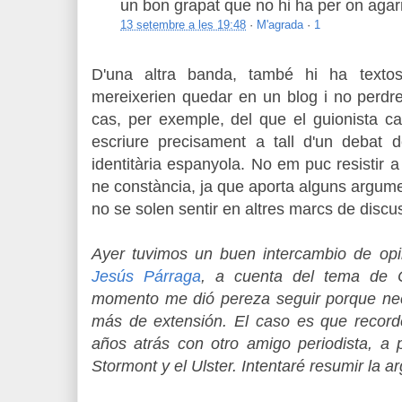
un bon grapat que no hi ha per on agarr
13 setembre a les 19:48
·
M'agrada
·
1
D'una altra banda, també hi ha texto
mereixerien quedar en un blog i no perdre'
cas, per exemple, del que el guionista c
escriure precisament a tall d'un debat 
identitària espanyola. No em puc resistir a 
ne constància, ja que aporta alguns argum
no se solen sentir en altres marcs de discu
Ayer tuvimos un buen intercambio de op
Jesús Párraga
, a cuenta del tema de Ca
momento me dió pereza seguir porque ne
más de extensión. El caso es que record
años atrás con otro amigo periodista, a 
Stormont y el Ulster. Intentaré resumir la 