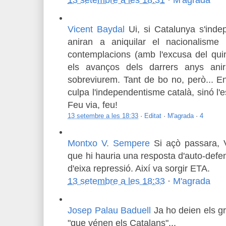
13 setembre a les 18:31
·
M'agrada
Vicent Baydal
Ui, si Catalunya s'inde
aniran a aniquilar el nacionalisme
contemplacions (amb l'excusa del qui
els avanços dels darrers anys ani
sobreviurem. Tant de bo no, però... En
culpa l'independentisme català, sinó l'
Feu via, feu!
13 setembre a les 18:33
·
Editat
·
M'agrada
·
4
Montxo V. Sempere
Si açò passara, V
que hi hauria una resposta d'auto-defens
d'eixa repressió. Així va sorgir ETA.
13 setembre a les 18:33
·
M'agrada
Josep Palau Baduell
Ja ho deien els g
"que vénen els Catalans"...