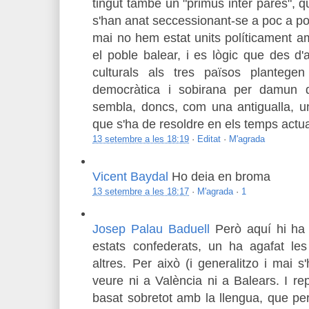
tingut també un "primus inter pares", q
s'han anat seccessionant-se a poc a poc
mai no hem estat units políticament a
el poble balear, i es lògic que des d'
culturals als tres països plantege
democràtica i sobirana per damun d
sembla, doncs, com una antigualla, u
que s'ha de resoldre en els temps actua
13 setembre a les 18:19
·
Editat
·
M'agrada
Vicent Baydal
Ho deia en broma
13 setembre a les 18:17
·
M'agrada
·
1
Josep Palau Baduell
Però aquí hi ha
estats confederats, un ha agafat les
altres. Per això (i generalitzo i mai 
veure ni a València ni a Balears. I re
basat sobretot amb la llengua, que per 