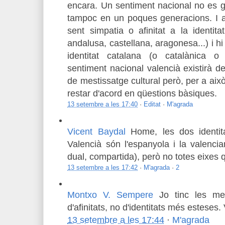
encara. Un sentiment nacional no es g
tampoc en un poques generacions. I al
sent simpatia o afinitat a la identit
andalusa, castellana, aragonesa...) i hi 
identitat catalana (o catalànica o m
sentiment nacional valencià existirà d
de mestissatge cultural però, per a això,
restar d'acord en qüestions bàsiques.
13 setembre a les 17:40
·
Editat
·
M'agrada
Vicent Baydal
Home, les dos identi
Valencià són l'espanyola i la valenc
dual, compartida), però no totes eixes q
13 setembre a les 17:42
·
M'agrada
·
2
Montxo V. Sempere
Jo tinc les me
d'afinitats, no d'identitats més esteses.
13 setembre a les 17:44
·
M'agrada