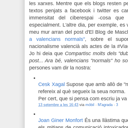
les xarxes. Mentre que els blogs resten per
textos penjats a facebook i twitter es ca
immensitat del ciberespai -cosa que
especialment. L'altre dia, per exemple, es v
meu mur arran del post d'El Blog de Masc
a valencians normals"
, sobre el supor
nacionalisme valencià als actes de la #Vi
Jo hi deia que
Compartisc molts dels "du
post... Ara bé, valencians "normals" ho so
persones vam dir la nostra:
Cesk Xagal
Supose que amb allò de "n
refereix al què segueix la seua norma.
Per cert, que si pensa com escriu ja va 
13 setembre a les 16:43
via
mòbil
·
M'agrada
·
3
Joan Giner Monfort
És una llàstima qu
els mitjans de comunicació intoxicador