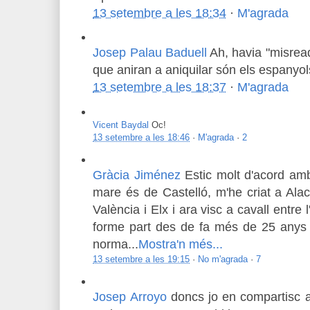
13 setembre a les 18:34
·
M'agrada
Josep Palau Baduell
Ah, havia "misread
que aniran a aniquilar són els espanyol
13 setembre a les 18:37
·
M'agrada
Vicent Baydal
Oc!
13 setembre a les 18:46
·
M'agrada
·
2
Gràcia Jiménez
Estic molt d'acord am
mare és de Castelló, m'he criat a Alaca
València i Elx i ara visc a cavall entre l
forme part des de fa més de 25 anys 
norma
...
Mostra'n més...
13 setembre a les 19:15
·
No m'agrada
·
7
Josep Arroyo
doncs jo en compartisc a