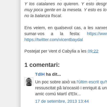
Y los catalanes no quieren. Y esto desg
muy poca gente en la meseta. Y esto es l
no la balanza fiscal.
Ens veiem, en qualsevol cas, a les xarxe
sumar-vos a la festa:
https://ww
https://twitter.com/vicentbaydal
Postejat per
Vent d Cabylia
a les
09:22
1 comentari:
TdlH
ha dit...
Un poc sobre això va
l'últim escrit qu'
ressuscitat pâ la'ocasió i enriquit & u
amic comú Martí d'Elx...
17 de setembre, 2013 13:44