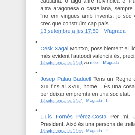
catalana, o algú altre reivindica el 
altra aragonesa o castellana, sempre
"no em vingues amb invents, jo sóc v
crec que construïm cap país.
13 setembre a les 17:50
·
M'agrada
Cesk Xagal
Montxo, possiblement el ll
més evident l'autoodi valencià és, prec
13 setembre a les 17:51
via
mòbil
·
M'agrada
Josep Palau Baduell
Tens un Regne d
XIII fins al XVIII, home... És una cosa
per deixar empremta en una societat.
13 setembre a les 17:54
·
M'agrada
·
1
Lluís Fornés Pérez-Costa
Per mi, 
President. Això és una persona de trella
13 setembre a les 17:55
·
M'agrada
·
2