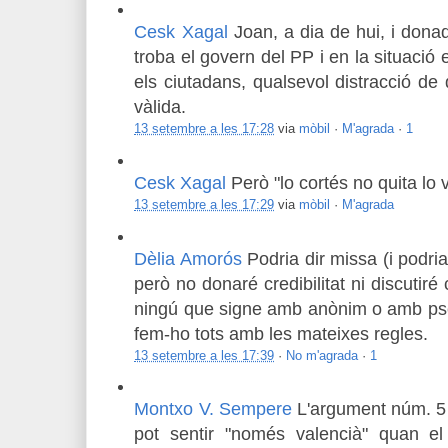
Cesk Xagal
Joan, a dia de hui, i dona
troba el govern del PP i en la situació
els ciutadans, qualsevol distracció de 
vàlida.
13 setembre a les 17:28
via
mòbil
·
M'agrada
·
1
Cesk Xagal
Però "lo cortés no quita lo v
13 setembre a les 17:29
via
mòbil
·
M'agrada
Dèlia Amorós
Podria dir missa (i podri
però no donaré credibilitat ni discutiré
ningú que signe amb anònim o amb ps
fem-ho tots amb les mateixes regles.
13 setembre a les 17:39
·
No m'agrada
·
1
Montxo V. Sempere
L'argument núm. 5 
pot sentir "només valencià" quan el 