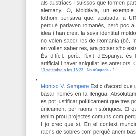
als austríacs i suïssos que formen par
alemany. O, Moldàvia, un exemple p
tothom pensava que, acabada la UR
perquè parlaven romanès, però poc a p
idea i han creat la seva identitat mold
no volen saber res de Romania (bé, m
en volien saber res, ara potser s'ho es
És difícil, però, l'èxit d'Espanya és
artificial i haver aniquilat les anterior
13 setembre a les 18:23
·
No m'agrada
·
2
Montxo V. Sempere
Estic d'acord que 
basar només en la llengua. Absolutam
es pot justificar políticament que tres
únicament per raons històriques. El q
tenim prou projectes comuns com perqu
I jo crec que sí. En el context mundi
raons de sobres com perquè anem bast