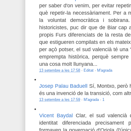
per saber d'on venim, per evitar repeti
què repetir-la necessàriament. Per a 
la voluntat democràtica i sobiran
historicistes, puc dir que de Biar cap 
propis Furs diferenciats de la resta de
que estigueren compilats en els mateix
per açò potser, el sud valencià té una "
emprempta històrica, perquè sempre 
una cosa molt llunyana...
13 setembre a les 17:58
·
Editat
·
M'agrada
Josep Palau Baduell
Sí, Montxo, però 
és una invenció de la transició, com a
13 setembre a les 17:59
·
M'agrada
·
1
Vicent Baydal
Clar, el sud valencià
identitat diferenciada precisament
formaven la governació d'Oriola (l'úni