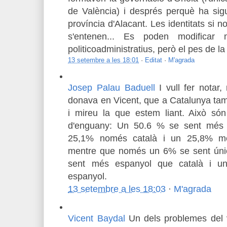
de València) i després perquè ha sig
província d'Alacant. Les identitats si n
s'entenen... Es poden modificar m
politicoadministratius, però el pes de la 
13 setembre a les 18:01
·
Editat
·
M'agrada
Josep Palau Baduell
I vull fer notar
donava en Vicent, que a Catalunya tam
i mireu la que estem liant. Això só
d'enguany: Un 50.6 % se sent més 
25,1% només català i un 25,8% mé
mentre que només un 6% se sent úni
sent més espanyol que català i u
espanyol.
13 setembre a les 18:03
·
M'agrada
Vicent Baydal
Un dels problemes del 