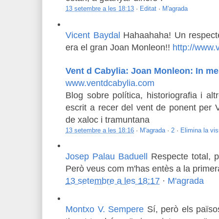
13 setembre a les 18:13
·
Editat
·
M'agrada
Vicent Baydal
Hahaahaha! Un respecte 
era el gran Joan Monleon!!
http://www.
Vent d Cabylia: Joan Monleon: In m
www.ventdcabylia.com
Blog sobre política, historiografia i al
escrit a recer del vent de ponent per 
de xaloc i tramuntana
13 setembre a les 18:16
·
M'agrada
·
2
·
Elimina la vis
Josep Palau Baduell
Respecte total, 
Però veus com m'has entès a la primer
13 setembre a les 18:17
·
M'agrada
Montxo V. Sempere
Sí, però els païs