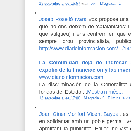
13 setembre a les 16:57
via
mòbil
·
M'agrada
·
1
Josep Roselló Ivars
Vos propose una 
què no ens deixem de 'catalanistes' i '
que vulgueu) i ens centrem en que el 
sempre prou provincialista, publi
http://www.diarioinformacion.com/.../1
La Comunidad deja de ingresar 2
expolio de la financiación y las inve
www.diarioinformacion.com
La discriminación de la Generalitat 
fondos del Estado
...
Mostra'n més...
13 setembre a les 17:00
·
M'agrada
·
5
·
Elimina la vis
Joan Giner Monfort
Vicent Baydal
, es 
en solidaritat amb un poble germà i ve
aprofitant la publicitat. Enlloc he vis