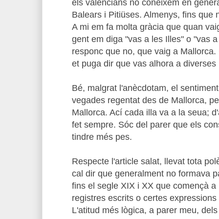
els valencians no coneixem en general 
Balears i Pitiüses. Almenys, fins que n
A mi em fa molta gràcia que quan vaig 
gent em diga "vas a les Illes" o "vas a
responc que no, que vaig a Mallorca.
et puga dir que vas alhora a diverses 
Bé, malgrat l'anècdotam, el sentimen
vegades regentat des de Mallorca, p
Mallorca. Ací cada illa va a la seua; 
fet sempre. Sóc del parer que els con
tindre més pes.
Respecte l'article salat, llevat tota po
cal dir que generalment no formava pa
fins el segle XIX i XX que començà a 
registres escrits o certes expressions
L'atitud més lògica, a parer meu, dels