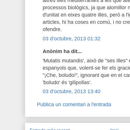
altres illes mediterrànies a les que a
processos biològics, ja que alomillor 
d'unitat en eixes quatre illes, però a 
articles, hi ha coses en comú, i no cr
ofendre.
03 d’octubre, 2013 01:32
Anònim ha dit...
'Mutatis mutandis', això de "ses Illes
espanyols que, volent-se fer els graci
"¡Che, boludo!", ignorant que en el cas
'boludo' és 'gilipollas'.
03 d’octubre, 2013 13:40
Publica un comentari a l'entrada