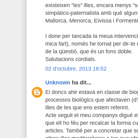
existeixen "les" illes, encara menys "s
simpàtico-paternalista amb què alguns
Mallorca, Menorca, Eivissa i Formente
I done per tancada la meua intervenc
mica fart), només he tornat per dir-te
de la qüestió, que és un fons doble.
Salutacions cordials.
02 d’octubre, 2013 18:52
Unknown
ha dit...
Ei doncs ahir estava en classe de bio
processos biològics que afectaven (d'i
illes de les que ens estem referint.
Acte seguit el meu companys digué el 
que ell ho féu per recalcar la forma cu
articles. També per a concretar que só