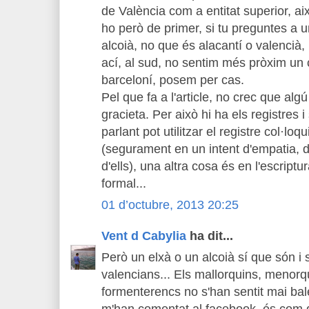
de València com a entitat superior, a
ho però de primer, si tu preguntes a u
alcoià, no que és alacantí o valencià, 
ací, al sud, no sentim més pròxim un
barceloní, posem per cas.
Pel que fa a l'article, no crec que algú
gracieta. Per això hi ha els registres 
parlant pot utilitzar el registre col·loquia
(segurament en un intent d'empatia, d
d'ells), una altra cosa és en l'escript
formal...
01 d’octubre, 2013 20:25
Vent d Cabylia
ha dit...
Però un elxà o un alcoià sí que són i s
valencians... Els mallorquins, menorqu
formenterencs no s'han sentit mai bale