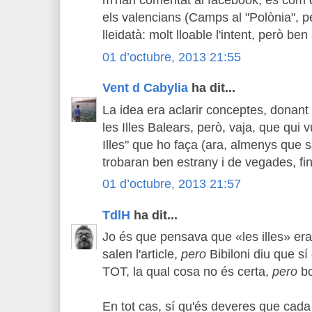
m'han comentat al facebook, és com 
els valencians (Camps al "Polònia", 
lleidatà: molt lloable l'intent, però ben 
01 d’octubre, 2013 21:55
Vent d Cabylia
ha dit...
La idea era aclarir conceptes, donant
les Illes Balears, però, vaja, que qui 
Illes" que ho faça (ara, almenys que s
trobaran ben estrany i de vegades, fins
01 d’octubre, 2013 21:57
TdlH
ha dit...
Jo és que pensava que «les illes» era
salen l'article,
pero
Bibiloni diu que sí 
TOT, la qual cosa no és certa,
pero
bo
En tot cas, sí qu'és deveres que cada i