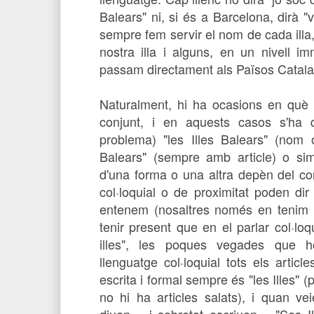
Balears" ni, si és a Barcelona, dirà "v
sempre fem servir el nom de cada illa
nostra illa i alguns, en un nivell i
passam directament als Països Catala
Naturalment, hi ha ocasions en què s
conjunt, i en aquests casos s'ha 
problema) "les Illes Balears" (nom o
Balears" (sempre amb article) o simp
d'una forma o una altra depèn del co
col·loquial o de proximitat poden dir 
entenem (nosaltres només en tenim
tenir present que en el parlar col·loq
illes", les poques vegades que 
llenguatge col·loquial tots els articl
escrita i formal sempre és "les Illes" 
no hi ha articles salats), i quan ve