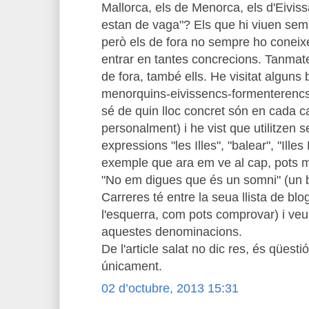
Mallorca, els de Menorca, els d'Eivis
estan de vaga"? Els que hi viuen se
però els de fora no sempre ho coneix
entrar en tantes concrecions. Tanmat
de fora, també ells. He visitat alguns
menorquins-eivissencs-formenterencs
sé de quin lloc concret són en cada c
personalment) i he vist que utilitzen
expressions "les Illes", "balear", "Ille
exemple que ara em ve al cap, pots m
"No em digues que és un somni" (un b
Carreres té entre la seua llista de bl
l'esquerra, com pots comprovar) i ve
aquestes denominacions.
De l'article salat no dic res, és qüestió
únicament.
02 d’octubre, 2013 15:31