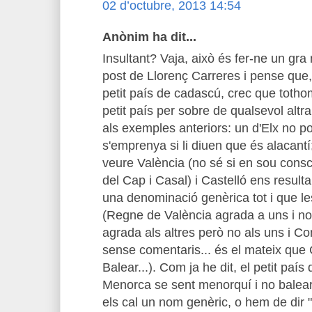
02 d’octubre, 2013 14:54
Anònim ha dit...
Insultant? Vaja, això és fer-ne un gra 
post de Llorenç Carreres i pense que, 
petit país de cadascú, crec que tothom
petit país per sobre de qualsevol altr
als exemples anteriors: un d'Elx no po
s'emprenya si li diuen que és alacantí
veure València (no sé si en sou consc
del Cap i Casal) i Castelló ens result
una denominació genèrica tot i que l
(Regne de València agrada a uns i no 
agrada als altres però no als uns i Co
sense comentaris... és el mateix qu
Balear...). Com ja he dit, el petit paí
Menorca se sent menorquí i no balear,
els cal un nom genèric, o hem de dir