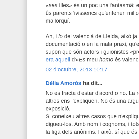
«
ses
Illes» és un poc una fantasmâ; en
ûs parents 'ivissencs qu'entenen millor
mallorquí.
Ah, i
lo
del valencià de Lleida, això ja 
documentació o en la mala praxi, qu'e
supon que són actors i guionistes «p
era aquell
d'«
Es
meu
homo
és valenc
02 d’octubre, 2013 10:17
Dèlia Amorós
ha dit...
No es tracta d'estar d'acord o no. La re
altres ens l'expliquen. No és una arg
exposició.
Si coneixeu altres casos que n'expliq
digueu-los. Amb nom i cognoms, i tots 
la figa dels anònims. I això, sí que és