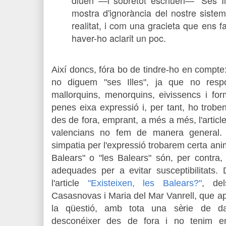
diuen —i sobretot escriuen— "Ses I
mostra d'ignorància del nostre sistema
realitat, i com una gracieta que ens f
haver-ho aclarit un poc.
Així doncs, fóra bo de tindre-ho en compte:
no diguem "ses Illes", ja que no respo
mallorquins, menorquins, eivissencs i for
penes eixa expressió i, per tant, ho trob
des de fora, emprant, a més a més, l'article
valencians no fem de manera general.
simpatia per l'expressió trobarem certa anima
Balears" o "les Balears" són, per contra
adequades per a evitar susceptibilitats.
l'article
"Existeixen, les Balears?"
, de
Casasnovas i Maria del Mar Vanrell, que ap
la qüestió, amb tota una sèrie de da
desconéixer des de fora i no tenim en