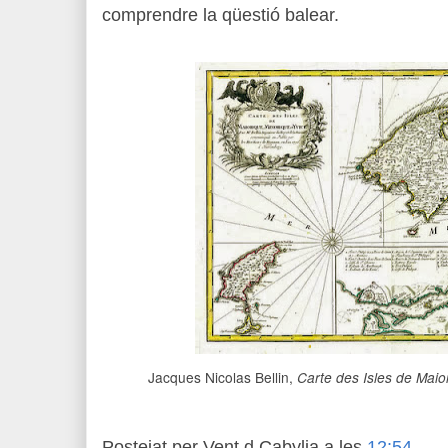
comprendre la qüestió balear.
Jacques Nicolas Bellin,
Carte des Isles de Maio
Postejat per
Vent d Cabylia
a les
12:54