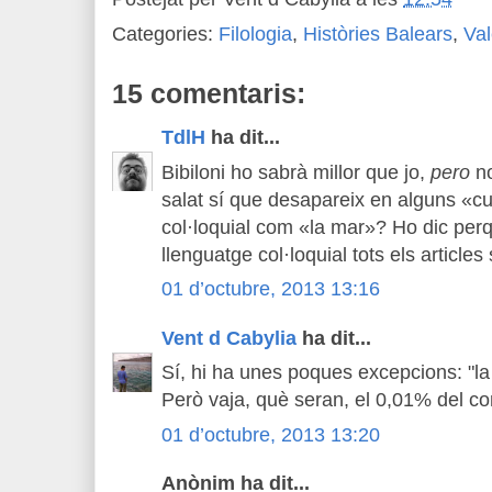
Categories:
Filologia
,
Històries Balears
,
Val
15 comentaris:
TdlH
ha dit...
Bibiloni ho sabrà millor que jo,
pero
no
salat sí que desapareix en alguns «cu
col·loquial com «la mar»? Ho dic per
llenguatge col·loquial tots els articles
01 d’octubre, 2013 13:16
Vent d Cabylia
ha dit...
Sí, hi ha unes poques excepcions: "la m
Però vaja, què seran, el 0,01% del co
01 d’octubre, 2013 13:20
Anònim ha dit...