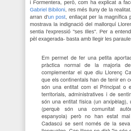
i Formentera, però, com ha explicat a fac
Gabriel Bibiloni
, res més lluny de la realita
arran d'
un post
, enllaçat per la magnífica 
mostrava la indignació del mallorquí Llo
sentia l'expressió "ses Illes". Per a enten
pèl exagerada- basta amb llegir les paraules
E
m permet de fer una petita aportac
pràctica normal de la majoria dels
complementar el que diu Llorenç Ca
que els continentals han de tenir en c
són una entitat com el Principat o e
territorials, administratives i de sent
són una entitat física (un arxipèlag), 
(perquè són una comunitat autò
espanyola) però no han estat mai 
Cadascú se sent només de la seva il
llenguatge. Cap illenc no dirà "jo sóc de