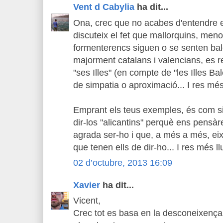
Vent d Cabylia
ha dit...
Ona, crec que no acabes d'entendre el
discuteix el fet que mallorquins, meno
formenterencs siguen o se senten bal
majorment catalans i valencians, es r
"ses Illes" (en compte de "les Illes Ba
de simpatia o aproximació... I res més 
Emprant els teus exemples, és com si
dir-los "alicantins" perquè ens pensàr
agrada ser-ho i que, a més a més, eix
que tenen ells de dir-ho... I res més llu
02 d’octubre, 2013 16:09
Xavier
ha dit...
Vicent,
Crec tot es basa en la desconeixenç