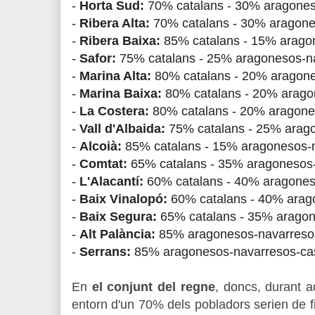
-
Horta Sud:
70% catalans - 30% aragones
-
Ribera Alta:
70% catalans - 30% aragone
-
Ribera Baixa:
85% catalans - 15% arago
-
Safor:
75% catalans - 25% aragonesos-n
-
Marina Alta:
80% catalans - 20% aragon
-
Marina Baixa:
80% catalans - 20% arago
-
La Costera:
80% catalans - 20% aragone
-
Vall d'Albaida:
75% catalans - 25% arag
-
Alcoià:
85% catalans - 15% aragonesos-
-
Comtat:
65% catalans - 35% aragonesos
-
L'Alacantí:
60% catalans - 40% aragones
-
Baix Vinalopó:
60% catalans - 40% arag
-
Baix Segura:
65% catalans - 35% aragon
-
Alt Palància:
85% aragonesos-navarreso
-
Serrans:
85% aragonesos-navarresos-
ca
En
el conjunt del regne
, doncs, durant 
entorn d'un 70% dels pobladors serien de fi