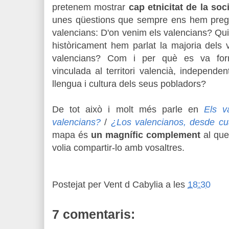
pretenem mostrar
cap etnicitat de la soc
unes qüestions que sempre ens hem pregu
valencians: D'on venim els valencians? Quin
històricament hem parlat la majoria dels
valencians? Com i per què es va forma
vinculada al territori valencià, independ
llengua i cultura dels seus pobladors?
De tot això i molt més parle en
Els v
valencians?
/
¿Los valencianos, desde c
mapa és
un magnífic complement
al que 
volia compartir-lo amb vosaltres.
Postejat per
Vent d Cabylia
a les
18:30
7 comentaris: