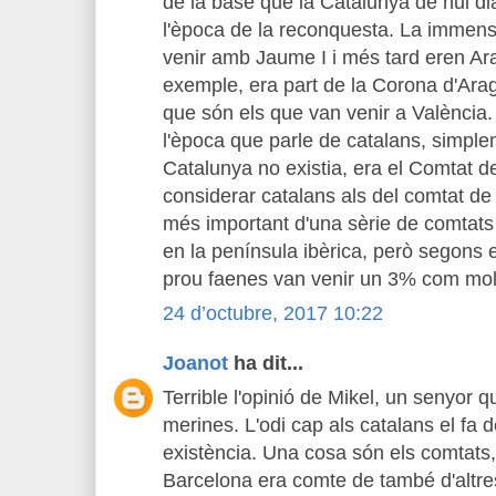
de la base que la Catalunya de hui d
l'època de la reconquesta. La immens
venir amb Jaume I i més tard eren Ar
exemple, era part de la Corona d'Arag
que són els que van venir a València
l'època que parle de catalans, simple
Catalunya no existia, era el Comtat 
considerar catalans als del comtat de
més important d'una sèrie de comtats 
en la península ibèrica, però segons e
prou faenes van venir un 3% com mol
24 d’octubre, 2017 10:22
Joanot
ha dit...
Terrible l'opinió de Mikel, un senyor
merines. L'odi cap als catalans el fa d
existència. Una cosa són els comtats,
Barcelona era comte de també d'altr