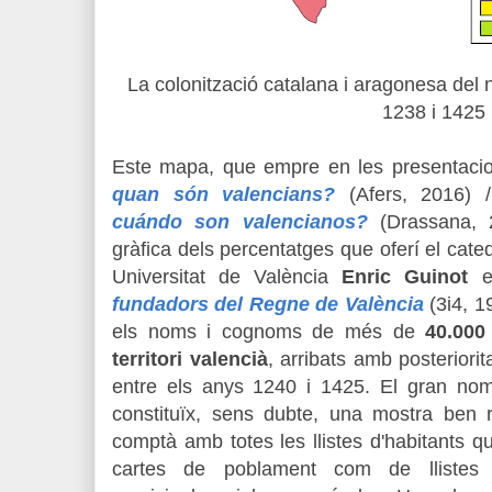
La colonització catalana i aragonesa del
1238 i 1425
Este mapa, que empre en les presentacio
quan són valencians?
(Afers, 2016)
cuándo son valencianos?
(Drassana, 2
gràfica dels percentatges que oferí el cated
Universitat de València
Enric Guinot
en
fundadors del Regne de València
(3i4, 1
els noms i cognoms de més de
40.000
territori valencià
, arribats amb posteriori
entre els anys 1240 i 1425. El gran nom
constituïx, sens dubte, una mostra ben r
comptà amb totes les llistes d'habitants qu
cartes de poblament com de llistes d