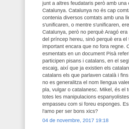
junt a altres feudataris però amb una 
Catalunya. Catalunya no és cap comtat
contenia diversos comtats amb una l
s'unificaren, o mentre s'unificaren, er
Catalunya, però no perquè Aragó era 
del príncep hereu, sinó perquè era el t
important encara que no fora regne. 
esmentats en un document Pisà referit
participen pisans i catalans, en el segl
escaig, així que ja existien els catalan
catalans els que parlaven català i fins
no es generalitza el nom llengua vale
pla, vulgar o catalanesc. Mikel, és el t
totes les manipulacions espanyolistes
empasseu com si foreu esponges. Es
l'amo per ser bons xics?
04 de novembre, 2017 19:18