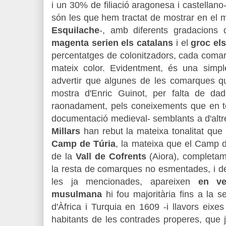
i un 30% de filiació aragonesa i castellan
són les que hem tractat de mostrar en el 
Esquilache
-, amb diferents gradacions 
magenta serien els catalans
i el
groc el
percentatges de colonitzadors, cada comar
mateix color. Evidentment, és una simpl
advertir que algunes de les comarques q
mostra d'Enric Guinot, per falta de da
raonadament, pels coneixements que en te
documentació medieval- semblants a d'alt
Millars
han rebut la mateixa tonalitat que l
Camp de Túria
, la mateixa que el Camp de
de la
Vall de Cofrents
(Aiora), completame
la resta de comarques no esmentades, i d
les ja mencionades, apareixen
en ve
musulmana
hi fou majoritària fins a la s
d'Àfrica i Turquia en 1609 -i llavors eix
habitants de les contrades properes, que