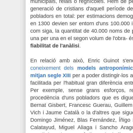
municipals, reials o regnícoles. Hem de p
generació de cristians d'aquell període 
pobladors en total: per estimacions demo
en 1300 devien ser entorn d'uns 100.000 i
com siga, la quantitat de 40.000 noms de 
una per una en el segon volum de l'obra- és
fiabilitat de l'anàlisi
.
En relació amb això, Enric Guinot s'en
coneixement dels
models antroponími
mitjan segle XIII
per a poder distingir-los 
facilitada per l'habitual gran diferència en
Per exemple, sense grans esforços, re
procedència d'uns pobladors que es dig
Bernat Gisbert, Francesc Guerau, Guillem
Vich i Jaume Català o la d'altres que sig
Domingo Jiménez, Blas Fernández, Íñigo
Calatayud, Miguel Aliaga i Sancho Aragon