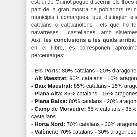
estudi de Guinot pogué discernir els
llocs 
part de la gran mostra de pobladors reun
municipis i comarques, que distingien el
catalans o catalanòfons i els que ho f
navarreses i castellanes, amb sistemes
Així,
les conclusions a les quals arribà
,
en el llibre, es corresponen aproxi
percentatges:
-
Els Ports:
80% catalans - 20% d'aragone
-
Alt Maestrat:
90% catalans - 10% aragon
-
Baix Maestrat:
85% catalans - 15% arag
-
Plana Alta:
85% catalans - 15% aragones
-
Plana Baixa:
80% catalans - 20% aragon
-
Camp de Morvedre:
65% catalans - 35%
castellans
-
Horta Nord:
70% catalans - 30% aragone
-
València:
70% catalans - 30% aragoneso