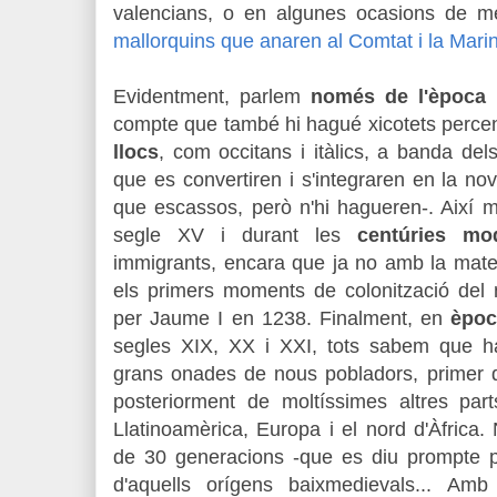
valencians, o en algunes ocasions de m
mallorquins que anaren al Comtat i la Mari
Evidentment, parlem
només de l'època 
compte que també hi hagué xicotets perce
llocs
, com occitans i itàlics, a banda d
que es convertiren i s'integraren en la nova
que escassos, però n'hi hagueren-. Així ma
segle XV i durant les
centúries mo
immigrants, encara que ja no amb la matei
els primers moments de colonització del
per Jaume I en 1238. Finalment, en
èpoc
segles XIX, XX i XXI, tots sabem que han 
grans onades de nous pobladors, primer d'
posteriorment de moltíssimes altres pa
Llatinoamèrica, Europa i el nord d'Àfric
de 30 generacions -que es diu prompte 
d'aquells orígens baixmedievals...
Amb 