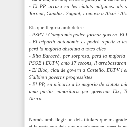
- El PP arrasa en les ciutats mitjanes: als 
Torrent, Gandia i Sagunt, i renova a Alcoi i Alz
Els que llegiria amb deliri:
- PSPV i Compromís poden formar govern. El P
- El tripartit autonòmic es podrà repetir a le
perd la majoria absoluta a totes elles
- Rita Barberà, per sorpresa, perd la majoria 
PSOE i EUPV, amb 17 escons, li arrabassaran 
- El Bloc, clau de govern a Castelló. EUPV i e
S'albiren governs progressistes
- El PP, en minoria a la majoria de ciutats m
amb partits minoritaris per governar Elx, T
Alzira.
Només amb llegir un dels titulars que m'agrade
si la resta són dels que no m'agraden, però ja me