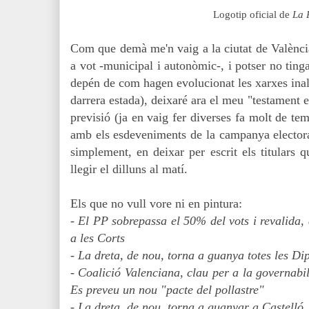
Logotip oficial de
La 
Com que demà me'n vaig a la ciutat de Valènci
a vot -municipal i autonòmic-, i potser no tinga
depén de com hagen evolucionat les xarxes ina
darrera estada), deixaré ara el meu "testament 
previsió (ja en vaig fer diverses fa molt de te
amb els esdeveniments de la campanya electoral
simplement, en deixar per escrit els titulars
llegir el dilluns al matí.
Els que no vull vore ni en pintura:
- El PP sobrepassa el 50% del vots i revalida,
a les Corts
- La dreta, de nou, torna a guanya totes les Di
- Coalició Valenciana, clau per a la governabil
Es preveu un nou "pacte del pollastre"
- La dreta, de nou, torna a guanyar a Castelló,