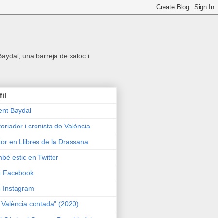
 Baydal, una barreja de xaloc i
fil
ent Baydal
toriador i cronista de València
tor en Llibres de la Drassana
bé estic en Twitter
n Facebook
n Instagram
 València contada" (2020)