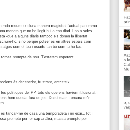
Fàt
pri
ntrada resumeix d'una manera magistral l'actual panorama
na manera que no he llegit hui a cap diari. I no a soles
ta -que a alguns diaris tampoc els donen la llibertat
escriure-ho, sinó perquè potser és en altres espais com
satges com el teu i escrits tan bé com tu ho fas.
Xàt
e tornes prompte de nou. T'estarem esperant.
a l
Cat
Mun
cions és decebedor, frustrant, entristeix...
es polítiques del PP, tots els que ens havíem il.lusionat i
c ens hem quedat fora de joc. Desubicats i encara més
o, 
em.
vai
 és tancar-me de casa una temporadeta i no eixir...Tot i
assa prompte per fer cap anàlisi, massa prompte per