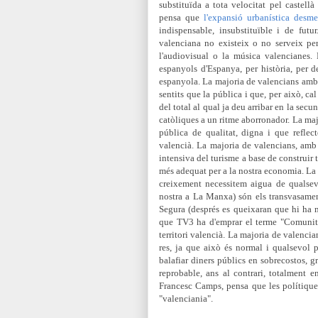
substituïda a tota velocitat pel castell
pensa que
l'expansió urbanística desme
indispensable, insubstituïble i de fut
valenciana no existeix o no serveix per 
l'audiovisual o la música valencianes.
espanyols d'Espanya, per història, per 
espanyola. La majoria de valencians amb e
sentits que la pública i que, per això, ca
del total al qual ja deu arribar en la secu
catòliques a un ritme aborronador. La maj
pública de qualitat, digna i que reflec
valencià. La majoria de valencians, amb
intensiva del turisme a base de construir t
més adequat per a la nostra economia. La
creixement necessitem aigua de qualsev
nostra a La Manxa) són els transvasamen
Segura (després es queixaran que hi ha m
que TV3 ha d'emprar el terme "Comunitat
territori valencià. La majoria de valencia
res, ja que això és normal i qualsevol 
balafiar diners públics en sobrecostos, gr
reprobable, ans al contrari, totalment 
Francesc Camps, pensa que les polítiques
"valenciania".