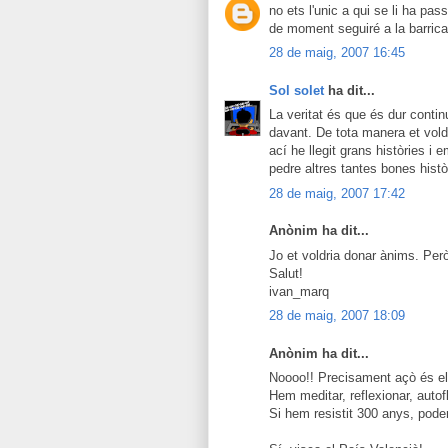
no ets l'unic a qui se li ha pas
de moment seguiré a la barrica
28 de maig, 2007 16:45
Sol solet
ha dit...
La veritat és que és dur conti
davant. De tota manera et vold
ací he llegit grans històries i
pedre altres tantes bones hist
28 de maig, 2007 17:42
Anònim ha dit...
Jo et voldria donar ànims. Per
Salut!
ivan_marq
28 de maig, 2007 18:09
Anònim ha dit...
Noooo!! Precisament açò és el 
Hem meditar, reflexionar, autof
Si hem resistit 300 anys, pode