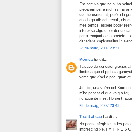
Em sembla que no hi ha soluci
preparem per a moltíssims any
que he esmentat, però a la gen
queda gaudir del treball, els a
més temps, espere poder reeng
interesse algú o per denunciar 
per al conjunt de la societat, s
ciutadans capicasalins i valenc
28 de maig, 2007 23:31
Mónica
ha dit...
T'acave de coneixer gracies al
llàstima que el pp haja guanya
veres que d'aci a poc, quan et 
Jo sóc, una veïna del Barri de 
m'he pensat el que vaig a fer, 
no aguante més. Ho sent, aque
28 de maig, 2007 23:43
Tirant al cap
ha dit...
No podria afegir res a les par
imprescindible, I M P R E S C 