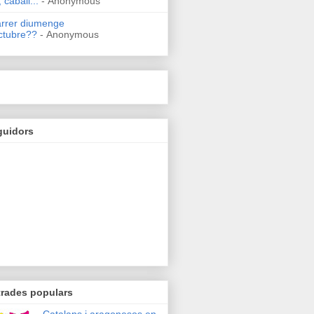
 caball...
- Anonymous
arrer diumenge
ctubre??
- Anonymous
guidors
trades populars
Catalans i aragonesos en