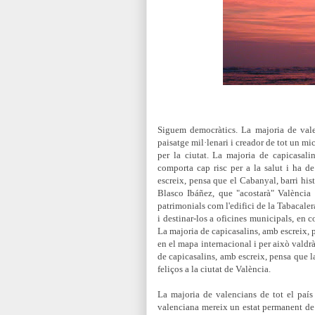
Siguem democràtics. La majoria de vale
paisatge mil·lenari i creador de tot un mi
per la ciutat. La majoria de capicasali
comporta cap risc per a la salut i ha de
escreix, pensa que el Cabanyal, barri hist
Blasco Ibáñez, que "acostarà" València
patrimonials com l'edifici de la Tabacaler
i destinar-los a oficines municipals, en c
La majoria de capicasalins, amb escreix, p
en el mapa internacional i per això valdrà
de capicasalins, amb escreix, pensa que la
feliços a la ciutat de València.
La majoria de valencians de tot el paí
valenciana mereix un estat permanent de m