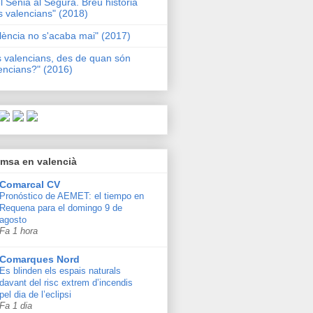
l Sénia al Segura. Breu història
s valencians" (2018)
lència no s'acaba mai" (2017)
s valencians, des de quan són
encians?" (2016)
msa en valencià
Comarcal CV
Pronóstico de AEMET: el tiempo en
Requena para el domingo 9 de
agosto
Fa 1 hora
Comarques Nord
Es blinden els espais naturals
davant del risc extrem d’incendis
pel dia de l’eclipsi
Fa 1 dia