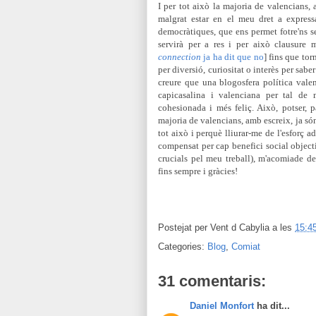
I per tot això la majoria de valencians,
malgrat estar en el meu dret a express
democràtiques, que ens permet fotre'ns s
servirà per a res i per això clausure
connection
ja ha dit que no
] fins que tor
per diversió, curiositat o interès per sabe
creure que una blogosfera política valen
capicasalina i valenciana per tal de m
cohesionada i més feliç. Això, potser, p
majoria de valencians, amb escreix, ja són
tot això i perquè lliurar-me de l'esforç 
compensat per cap benefici social objec
crucials pel meu treball), m'acomiade de
fins sempre i gràcies!
Postejat per
Vent d Cabylia
a les
15:4
Categories:
Blog
,
Comiat
31 comentaris:
Daniel Monfort
ha dit...