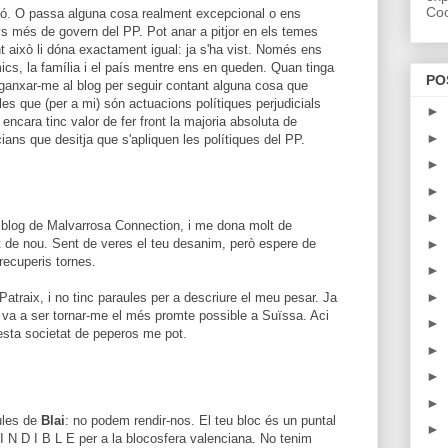
Coo
ó. O passa alguna cosa realment excepcional o ens
s més de govern del PP. Pot anar a pitjor en els temes
t això li dóna exactament igual: ja s'ha vist. Només ens
mics, la família i el país mentre ens en queden. Quan tinga
PO
anxar-me al blog per seguir contant alguna cosa que
les que (per a mi) són actuacions polítiques perjudicials
►
i encara tinc valor de fer front la majoria absoluta de
►
ians que desitja que s'apliquen les polítiques del PP.
►
►
►
 blog de Malvarrosa Connection, i me dona molt de
►
t de nou. Sent de veres el teu desanim, però espere de
recuperis tornes.
►
►
Patraix, i no tinc paraules per a descriure el meu pesar. Ja
i va a ser tornar-me el més promte possible a Suïssa. Aci
►
sta societat de peperos me pot.
►
►
►
aules de
Blai
: no podem rendir-nos. El teu bloc és un puntal
►
I N D I B L E per a la blocosfera valenciana. No tenim