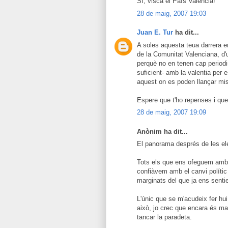
Sí, visca el País Valencià!
28 de maig, 2007 19:03
Juan E. Tur
ha dit...
A soles aquesta teua darrera e
de la Comunitat Valenciana, d'u
perquè no en tenen cap periodis
suficient- amb la valentia per 
aquest on es poden llançar mis
Espere que t'ho repenses i qu
28 de maig, 2007 19:09
Anònim ha dit...
El panorama després de les elec
Tots els que ens ofeguem amb l
confiàvem amb el canvi políti
marginats del que ja ens senti
L'únic que se m'acudeix fer hui
això, jo crec que encara és m
tancar la paradeta.