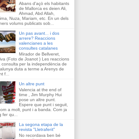
Abans d'açò els habitants
de Mallorca es deien Ali,
Ahmad, Abd Allah,
ima, Nuza, Mariam, etc. En un dels
mers volums publicats sob...
Un pas avant... i dos
arrere? Reaccions
valencianes a les
consultes catalanes
Mirador de Bellveret,
iva (Foto de Joanot ) Les reaccions
a consulta per la independència de
alunya duta a terme a Arenys de
t f...
Un altre punt
Valencia at the end of
time , Jim Murphy Hui
pose un altre punt.
Espere que punt i seguit,
com a molt, punt i a banda. Com ja
g fer qu...
La segona etapa de la
revista "Lletraferit"
No recordava ben bé