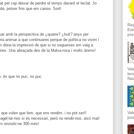
sat pel cap deixar de perdre el temps davant el teclat. Jo
da, potser fins que em canse. Sort!
Reg
Est
pre
nuar amb la perspectiva de ¿quatre? ¿huit? anys per
ria animar a que continuares perque de política no vivim i
 em dóna la impressió de que si no segueixes em vaig a
òries. Una abraçada des de la Malva-rosa i molts ànims!
Vai
teo
ò, és que no puc, no puc.
Nad
Val
que volen que fem, que ens rendim, i no pot ser!!
pos
lagel·lar-nos si és necessari, però no rendir-nos, això mai!
m resisitir-ne 300 més!