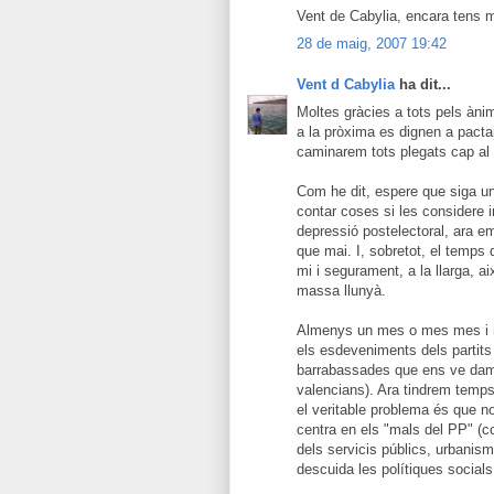
Vent de Cabylia, encara tens m
28 de maig, 2007 19:42
Vent d Cabylia
ha dit...
Moltes gràcies a tots pels ànim
a la pròxima es dignen a pactar
caminarem tots plegats cap al 
Com he dit, espere que siga u
contar coses si les considere in
depressió postelectoral, ara 
que mai. I, sobretot, el temps 
mi i segurament, a la llarga, aix
massa llunyà.
Almenys un mes o mes mes i m
els esdeveniments dels partits p
barrabassades que ens ve damu
valencians). Ara tindrem temps
el veritable problema és que n
centra en els "mals del PP" (c
dels servicis públics, urbanism
descuida les polítiques socials 