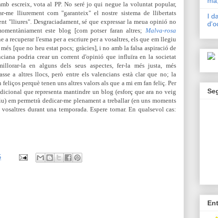
mà,
 amb escreix, vota al PP. No seré jo qui negue la voluntat popular,
ar-me lliurement com "garanteix" el nostre sistema de llibertats
I d
ent "lliures". Desgraciadament, sé que expressar la meua opinió no
d'o
 momentàniament este blog [com potser faran altres;
Malva-rosa
ne a recuperar l'esma per a escriure per a vosaltres, els que em llegiu
r més [que no heu estat pocs; gràcies], i no amb la falsa aspiració de
ciana podria crear un corrent d'opinió que influïra en la societat
illorar-la en alguns dels seus aspectes, fer-la més justa, més
asse a altres llocs, però entre els valencians està clar que no; la
 feliços perquè tenen uns altres valors als que a mi em fan feliç. Per
Se
addicional que representa mantindre un blog (esforç que ara no veig
tiu) em permetrà dedicar-me plenament a treballar (en uns moments
 vosaltres durant una temporada. Espere tornar. En qualsevol cas:
5
En