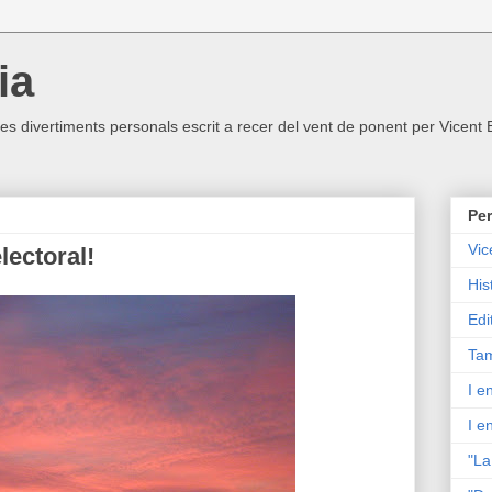
ia
ltres divertiments personals escrit a recer del vent de ponent per Vicent
Per
Vic
lectoral!
His
Edi
Tam
I e
I e
"La