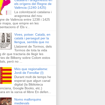
els orígens del Regne de
València (1240-1425)
La colonització catalana i
aragonesa del nou
ne de València entre 1238 i 1425
e mapa, que empre en les
sentacions d' Els v...
Vives, potser. Català, en
català i perseguit per la
llengua, sembla que no
Llatzeret de Tormos, dels
Tormos de tota la vida
g dir que tractaria de llegir les
ries de Bilbeny sobre Colom estos
als, però no ...
Més que regionalisme:
Jordi de Fenollar (I)
Durant molt de temps he
esperat que algun canal
digital (la Biblioteca
enciana, Google Books, etc.)
ara en la xarxa el llibre En defen...
Noms mallorquins
medievals