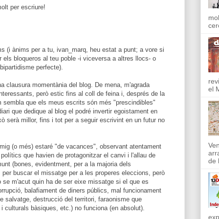
olt per escriure!
mol
cer
s (i ànims per a tu, ivan_marq, heu estat a punt; a vore si
 els bloqueros al teu poble -i viceversa a altres llocs- o
bipartidisme perfecte).
rev
na clausura momentània del blog. De mena, m'agrada
el 
teressants, però estic fins al coll de feina i, després de la
em sembla que els meus escrits són més "prescindibles"
diari que dedique al blog el podré invertir egoistament en
ò serà millor, fins i tot per a seguir escrivint en un futur no
Ven
ig (o més) estaré "de vacances", observant atentament
arr
olítics que havien de protagonitzar el canvi i l'allau de
de l
nt (bones, evidentment, per a la majoria dels
 per buscar el missatge per a les properes eleccions, però
o se m'acut quin ha de ser eixe missatge si el que es
orrupció, balafiament de diners públics, mal funcionament
e salvatge, destrucció del territori, faraonisme que
i culturals bàsiques, etc.) no funciona (en absolut).
exp