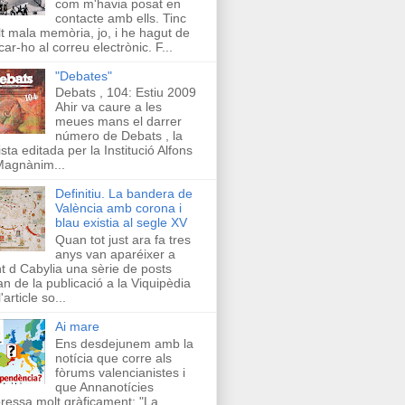
com m'havia posat en
contacte amb ells. Tinc
t mala memòria, jo, i he hagut de
car-ho al correu electrònic. F...
"Debates"
Debats , 104: Estiu 2009
Ahir va caure a les
meues mans el darrer
número de Debats , la
ista editada per la Institució Alfons
Magnànim...
Definitiu. La bandera de
València amb corona i
blau existia al segle XV
Quan tot just ara fa tres
anys van aparéixer a
t d Cabylia una sèrie de posts
an de la publicació a la Viquipèdia
'article so...
Ai mare
Ens desdejunem amb la
notícia que corre als
fòrums valencianistes i
que Annanotícies
ressa molt gràficament: "La