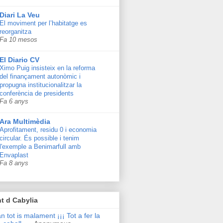
Diari La Veu
El moviment per l’habitatge es
reorganitza
Fa 10 mesos
El Diario CV
Ximo Puig insisteix en la reforma
del finançament autonòmic i
propugna institucionalitzar la
conferència de presidents
Fa 6 anys
Ara Multimèdia
Aprofitament, residu 0 i economia
circular. És possible i tenim
l'exemple a Benimarfull amb
Envaplast
Fa 8 anys
t d Cabylia
n tot is malament ¡¡¡ Tot a fer la