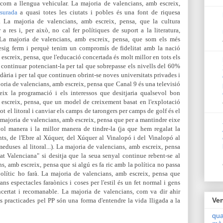
à com a llengua vehicular. La majoria de valencians, amb escreix,
surada
a quasi totes les ciutats i pobles és una font de riquesa
ur. La majoria de valencians, amb escreix, pensa, que la cultura
a res i, per això, no cal fer polítiques de suport a la literatura,
 La majoria de valencians, amb escreix, pensa, que som els més
desig ferm i perquè tenim un compromís de fidelitat amb la nació
screix, pensa, que l'educació concertada és molt millor en tots els
l continuar potenciant-la per tal que sobrepasse els nivells del 60%
ndària i per tal que continuen obrint-se noves universitats privades i
oria de valencians, amb escreix, pensa que Canal 9 és una televisió
teix la programació i els interessos que desitjaria qualsevol bon
 escreix, pensa, que un model de creixement basat en l'explotació
ot el litoral i canviar els camps de tarongers per camps de golf és el
 majoria de valencians, amb escreix, pensa que per a mantindre eixe
ol manera i la millor manera de tindre-la (ja que hem regalat la
ts, de l'Ebre al Xúquer, del Xúquer al Vinalopó i del Vinalopó al
eduses al litoral...). La majoria de valencians, amb escreix, pensa
 Valenciana" si desitja que la seua senyal continue rebent-se al
ns, amb escreix, pensa que si algú es fa ric amb la política no passa
polític ho farà. La majoria de valencians, amb escreix, pensa que
ans espectacles faraònics i coses per l'estil és un fet normal i gens
encertat i recomanable. La majoria de valencians, com va dir ahir
Ven
 practicades pel PP són una forma d'entendre la vida lligada a la
qua