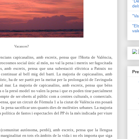
"De
del
"Va
"El
val
Vacances?
ncians capicasalins, amb escreix, pensa que l'Horta de València,
crocosmos social únic al món, no val la pena i mereix ser fagocitada
ns, amb escreix, pensa que una subestació elèctrica a Patraix no
Pre
 continuar al bell mig del barri. La majoria de capicasalins, amb
òric, ha de ser partit per la meitat per la prolongació de l'avinguda
 al mar. La majoria de capicasalins, amb escreix, pensa que béns
a o la presó model no valen la pena i que es poden tirar parcialment
ompte de ser oberts al públic com a centres culturals, o comercials.
ensa, que un circuit de Fórmula 1 a la ciutat de València ens posarà
 la pena sacrificar uns quants dies de molèsties urbanes. La majoria
 política de fastos i espectacles del PP és la més indicada per viure
s (comunitat autònoma, perdó), amb escreix, pensa que la llengua
arginalitat en tots els àmbits de la vida i no els importa que siga