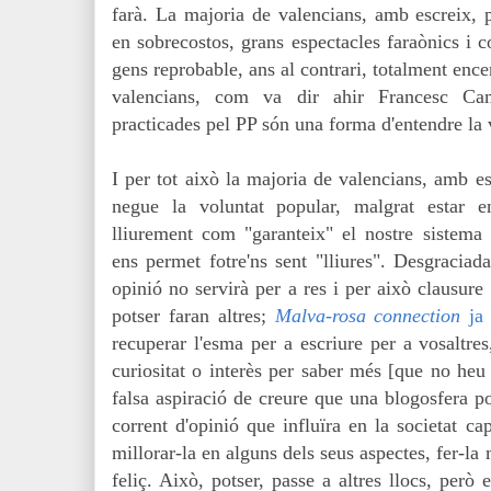
farà. La majoria de valencians, amb escreix, p
en sobrecostos, grans espectacles faraònics i co
gens reprobable, ans al contrari, totalment enc
valencians, com va dir ahir Francesc Cam
practicades pel PP són una forma d'entendre la v
I per tot això la majoria de valencians, amb es
negue la voluntat popular, malgrat estar 
lliurement com "garanteix" el nostre sistema 
ens permet fotre'ns sent "lliures". Desgracia
opinió no servirà per a res i per això clausu
potser faran altres;
Malva-rosa connection
ja
recuperar l'esma per a escriure per a vosaltres
curiositat o interès per saber més [que no heu 
falsa aspiració de creure que una blogosfera po
corrent d'opinió que influïra en la societat ca
millorar-la en alguns dels seus aspectes, fer-l
feliç. Això, potser, passe a altres llocs, però 