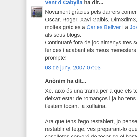
Vent d Cabylia
ha dit...
Novament gràcies pels darrers coment
Oscar, Roger, Xavi Galbis, Dim3dim3, 
moltes gràcies a
Carles Bellver
i a
Jo
als seus blogs.
Continuaré fora de joc almenys tres 
ferides i acabant els meus menesters 
prompte!
08 de juny, 2007 07:03
Anònim ha dit...
Xe, això és una trama per a que els teu
deixa't estar de romanços i ja ho ten
t'estem tocant la xuflaina.
Ara que tens l'ego restablert, jo pense
restablir el fetge, ves preparant-lo q
casalletes cerveró de tocar-se el bas