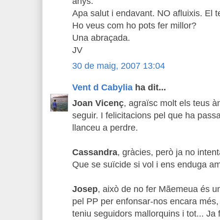
anys.
Apa salut i endavant. NO afluixis. El t
Ho veus com ho pots fer millor?
Una abraçada.
JV
30 de maig, 2007 13:04
Vent d Cabylia
ha dit...
Joan Vicenç
, agraïsc molt els teus 
seguir. I felicitacions pel que ha passa
llanceu a perdre.
Cassandra
, gràcies, però ja no intent
Que se suïcide si vol i ens enduga amb
Josep
, això de no fer Mãemeua és un
pel PP per enfonsar-nos encara més
teniu seguidors mallorquins i tot... Ja