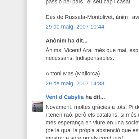
passió pel país i el seu cap i casal.
Des de Russafa-Montolivet, ànim i av
29 de maig, 2007 10:44
Anònim ha dit...
Ànims, Vicent! Ara, més que mai, espa
necessaris. Indispensables.
Antoni Mas (Mallorca)
29 de maig, 2007 14:33
Vent d Cabylia
ha dit...
Novament, moltes gràcies a tots. Pi d
i tenen raó, però els catalans, si mé
més esperança en viure en una societ
(de la qual la pròpia abstenció que e
mostra; a vore on els condueix).