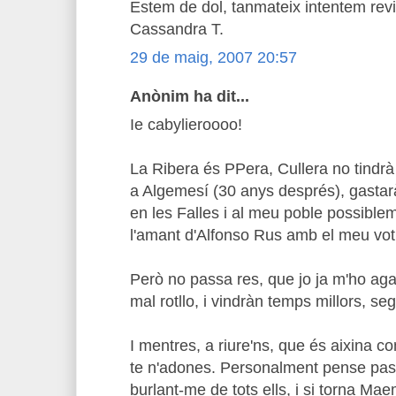
Estem de dol, tanmateix intentem revis
Cassandra T.
29 de maig, 2007 20:57
Anònim ha dit...
Ie cabylieroooo!
La Ribera és PPera, Cullera no tindrà 
a Algemesí (30 anys després), gastar
en les Falles i al meu poble possiblem
l'amant d'Alfonso Rus amb el meu vot
Però no passa res, que jo ja m'ho agaf
mal rotllo, i vindràn temps millors, seg
I mentres, a riure'ns, que és aixina 
te n'adones. Personalment pense pa
burlant-me de tots ells, i si torna Ma