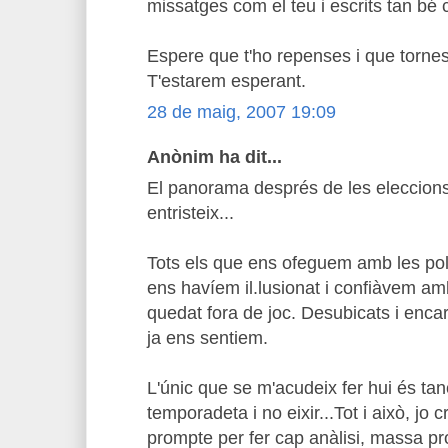
missatges com el teu i escrits tan bé 
Espere que t'ho repenses i que torne
T'estarem esperant.
28 de maig, 2007 19:09
Anònim ha dit...
El panorama després de les eleccions
entristeix...
Tots els que ens ofeguem amb les polí
ens havíem il.lusionat i confiàvem am
quedat fora de joc. Desubicats i enc
ja ens sentiem.
L'únic que se m'acudeix fer hui és t
temporadeta i no eixir...Tot i això, j
prompte per fer cap anàlisi, massa pr