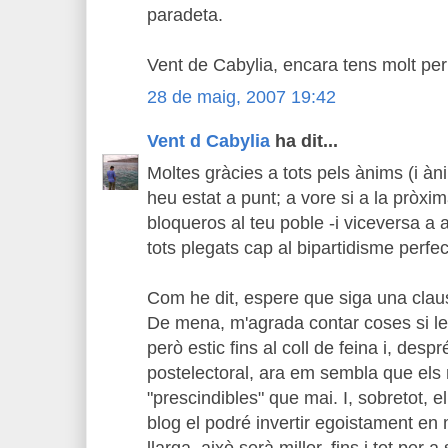
paradeta.
Vent de Cabylia, encara tens molt per
28 de maig, 2007 19:42
Vent d Cabylia
ha dit...
Moltes gràcies a tots pels ànims (i àn
heu estat a punt; a vore si a la pròxi
bloqueros al teu poble -i viceversa a 
tots plegats cap al bipartidisme perfec
Com he dit, espere que siga una clau
De mena, m'agrada contar coses si le
però estic fins al coll de feina i, desp
postelectoral, ara em sembla que els
"prescindibles" que mai. I, sobretot, e
blog el podré invertir egoistament en 
llarga, això serà millor, fins i tot per a