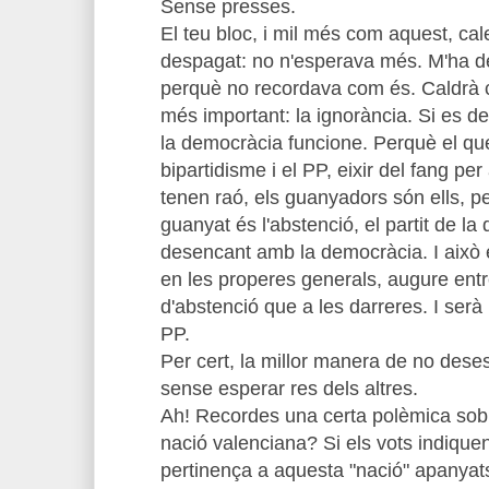
Sense presses.
El teu bloc, i mil més com aquest, cale
despagat: no n'esperava més. M'ha de
perquè no recordava com és. Caldrà 
més important: la ignorància. Si es de
la democràcia funcione. Perquè el que
bipartidisme i el PP, eixir del fang per 
tenen raó, els guanyadors són ells, pe
guanyat és l'abstenció, el partit de la
desencant amb la democràcia. I això 
en les properes generals, augure ent
d'abstenció que a les darreres. I serà 
PP.
Per cert, la millor manera de no deses
sense esperar res dels altres.
Ah! Recordes una certa polèmica sobr
nació valenciana? Si els vots indique
pertinença a aquesta "nació" apanya