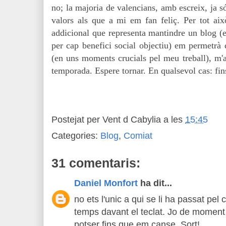
no; la majoria de valencians, amb escreix, ja s
valors als que a mi em fan feliç. Per tot això
addicional que representa mantindre un blog (
per cap benefici social objectiu) em permetrà 
(en uns moments crucials pel meu treball), m'
temporada. Espere tornar. En qualsevol cas: fin
Postejat per
Vent d Cabylia
a les
15:45
Categories:
Blog
,
Comiat
31 comentaris:
Daniel Monfort
ha dit...
no ets l'unic a qui se li ha passat pel
temps davant el teclat. Jo de moment 
potser fins que em canse. Sort!