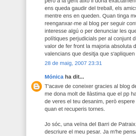
però a la gent això li dóna exactament
ens queda gaudir del treball, els amics,
mentre ens en queden. Quan tinga m
reenganxar-me al blog per seguir con
interesse algú o per denunciar les qu
polítiques perjudicials per al conjunt d
valor de fer front la majoria absoluta 
valencians que desitja que s'apliquen 
28 de maig, 2007 23:31
Mónica
ha dit...
T'acave de coneixer gracies al blog d
me dona molt de llàstima que el pp h
de veres el teu desanim, però espere 
quan et recuperis tornes.
Jo sóc, una veïna del Barri de Patraix,
descriure el meu pesar. Ja m'he pensat