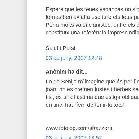
Espere que les teues vacances no sigu
tornes ben aviat a escriure els teus 
Per a molts valencianistes, entre els q
constituïx una referència imprescindib
Salut i País!
03 de juny, 2007 12:48
Anònim ha dit...
Lo de Senija m´imagine que és per l´e
joan, on es cremen fustes i herbes s
I si, es una llàstima que estiga oblida
en tinc, hauríem de tenir-la tots!
www.fotolog.com/sfrazzera
03 de juny, 2007 13:52