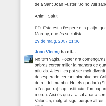
deia Sant Joan Fuster "Jo no vull saber
Anim i Salut
PD. Este estiu t'espere a la platja, qu
Mareny, que és socialista.
29 de maig, 2007 21:36
Joan Vicenç
ha dit...
No te'n vagis. Potser ara començaràs a
sabras cercar millor la manera de gu
afluixis. A les Illes pot ser molt diverti
desesperada cercant aixopluc per Cal
de rei del mambo. No els quedarà (Si
a l'esquerra) cap Institució d'on papa
merda. Així és que ara cal anar a cerc
Valencià, malgrat sigui perquè altres h