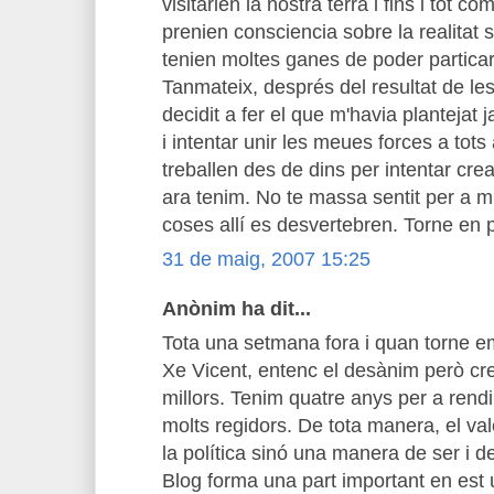
visitarien la nostra terra i fins i tot c
prenien consciencia sobre la realitat so
tenien moltes ganes de poder particar 
Tanmateix, després del resultat de le
decidit a fer el que m'havia plantejat 
i intentar unir les meues forces a tots
treballen des de dins per intentar crea
ara tenim. No te massa sentit per a m
coses allí es desvertebren. Torne en 
31 de maig, 2007 15:25
Anònim ha dit...
Tota una setmana fora i quan torne e
Xe Vicent, entenc el desànim però c
millors. Tenim quatre anys per a rendib
molts regidors. De tota manera, el v
la política sinó una manera de ser i de
Blog forma una part important en est 