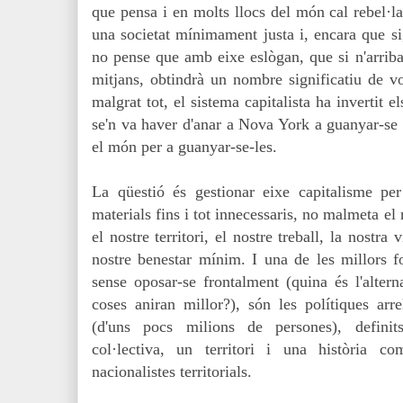
que pensa i en molts llocs del món cal rebel·la
una societat mínimament justa i, encara que si
no pense que amb eixe eslògan, que si n'arriba
mitjans, obtindrà un nombre significatiu de vo
malgrat tot, el sistema capitalista ha invertit e
se'n va haver d'anar a Nova York a guanyar-se l
el món per a guanyar-se-les.
La qüestió és gestionar eixe capitalisme pe
materials fins i tot innecessaris, no malmeta el
el nostre territori, el nostre treball, la nostra 
nostre benestar mínim. I una de les millors fo
sense oposar-se frontalment (quina és l'altern
coses aniran millor?), són les polítiques ar
(d'uns pocs milions de persones), definit
col·lectiva, un territori i una història co
nacionalistes territorials.