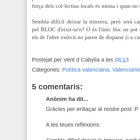
força dels col·lectius locals és minsa i quan no 
Sembla difícil deixar la trinxera, però serà c
pel BLOC d'eixir-se'n? O és l'únic lloc on pot e
els de l'altre exèrcit no paren de disparar (i a 
Postejat per
Vent d Cabylia
a les
08:13
Categories:
Política valenciana
,
Valencian
5 comentaris:
Anònim ha dit...
Gràcies per enllaçar al nostre post :P
A les teues reflexions: