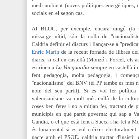
medi ambient (noves polítiques energètiques, de
socials en el segon cas.
Al BLOC, per exemple, encara ningú (la so
missatge nítid, són la colla de "nacionaliste
Caldria definir el discurs i llançar-se a "predi
Enric Marín
de la recent fornada de llibres dels
diaris, si cal en castellà (Monzó i Porcel, els a
escriuen a
La Vanguardia
sempre en castellà i n
fent pedagogia, molta pedagogia, i comença
"nacionalisme" del BNV (el PP també és més na
nom del seu partit). Si es vol fer política 
valencianisme va molt més enllà de la cultur
coses ben fetes i no a mitjan fer, tractant de 
municipis en què partit governa: qui sap a V
Gandia, o el que està fent a Sueca i ha fet a Mu
és fonamental si es vol créixer electoralment
pacte amb el PSOE, caldria tractar d'insistir 