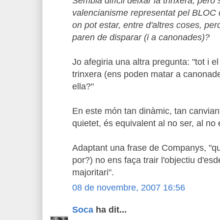
Sembla difícil deixar la trinxera, però
valencianisme representat pel BLOC d'e
on pot estar, entre d'altres coses, perq
paren de disparar (i a canonades)?
Jo afegiria una altra pregunta: "tot i e
trinxera (ens poden matar a canonade
ella?"
En este món tan dinàmic, tan canviant
quietet, és equivalent al no ser, al no e
Adaptant una frase de Companys, "que
por?) no ens faça trair l'objectiu d'es
majoritari".
08 de novembre, 2007 16:56
Soca
ha dit...