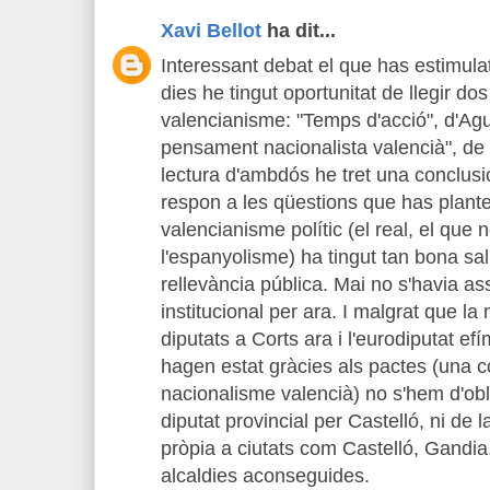
Xavi Bellot
ha dit...
Interessant debat el que has estimulat
dies he tingut oportunitat de llegir do
valencianisme: "Temps d'acció", d'Agu
pensament nacionalista valencià", de
lectura d'ambdós he tret una conclusi
respon a les qüestions que has plante
valencianisme polític (el real, el que
l'espanyolisme) ha tingut tan bona sal
rellevància pública. Mai no s'havia as
institucional per ara. I malgrat que l
diputats a Corts ara i l'eurodiputat ef
hagen estat gràcies als pactes (una co
nacionalisme valencià) no s'hem d'obli
diputat provincial per Castelló, ni de
pròpia a ciutats com Castelló, Gandia, 
alcaldies aconseguides.