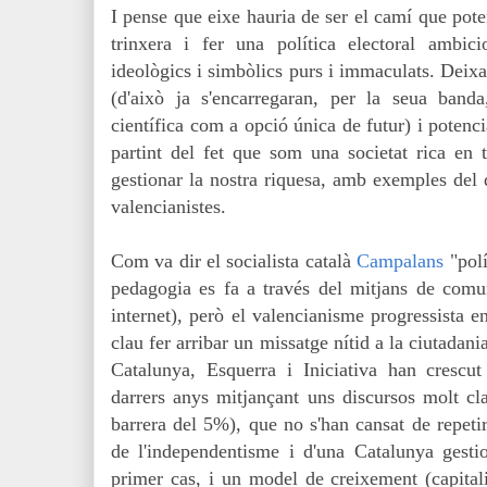
I pense que eixe hauria de ser el camí que pote
trinxera i fer una política electoral ambici
ideològics i simbòlics purs i immaculats. Deixa
(d'això ja s'encarregaran, per la seua banda,
científica com a opció única de futur) i potenci
partint del fet que som una societat rica en
gestionar la nostra riquesa, amb exemples del 
valencianistes.
Com va dir el socialista català
Campalans
"polí
pedagogia es fa a través del mitjans de comunic
internet), però el valencianisme progressista 
clau fer arribar un missatge nítid a la ciutadani
Catalunya, Esquerra i Iniciativa han crescu
darrers anys mitjançant uns discursos molt cla
barrera del 5%), que no s'han cansat de repetir
de l'independentisme i d'una Catalunya gesti
primer cas, i un model de creixement (capitali