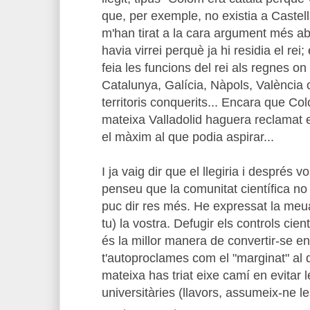
que, per exemple, no existia a Castell
m'han tirat a la cara argument més ab
havia virrei perquè ja hi residia el rei; 
feia les funcions del rei als regnes o
Catalunya, Galícia, Nàpols, València 
territoris conquerits... Encara que Co
mateixa Valladolid haguera reclamat el
el màxim al que podia aspirar...
I ja vaig dir que el llegiria i després v
penseu que la comunitat científica no
puc dir res més. He expressat la meua
tu) la vostra. Defugir els controls cien
és la millor manera de convertir-se e
t'autoproclames com el "marginat" al q
mateixa has triat eixe camí en evitar 
universitàries (llavors, assumeix-ne 