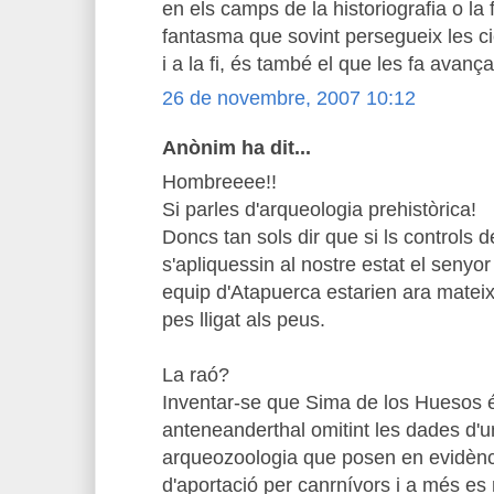
en els camps de la historiografia o la f
fantasma que sovint persegueix les ci
i a la fi, és també el que les fa avanç
26 de novembre, 2007 10:12
Anònim ha dit...
Hombreeee!!
Si parles d'arqueologia prehistòrica!
Doncs tan sols dir que si ls controls de
s'apliquessin al nostre estat el senyor
equip d'Atapuerca estarien ara mateix
pes lligat als peus.
La raó?
Inventar-se que Sima de los Huesos és
anteneanderthal omitint les dades d'u
arqueozoologia que posen en evidènci
d'aportació per canrnívors i a més es