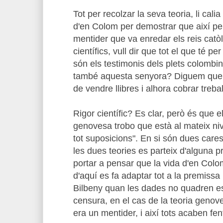
Tot per recolzar la seva teoria, li calia
d'en Colom per demostrar que així per
mentider que va enredar els reis cat
científics, vull dir que tot el que té p
són els testimonis dels plets colombi
també aquesta senyora? Diguem que 
de vendre llibres i alhora cobrar treb
Rigor científic? Es clar, però és que el 
genovesa trobo que està al mateix nive
tot suposicions". En si són dues car
les dues teories es parteix d'alguna 
portar a pensar que la vida d'en Colom s'
d'aquí es fa adaptar tot a la premissa 
Bilbeny quan les dades no quadren es
censura, en el cas de la teoria geno
era un mentider, i així tots acaben f