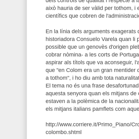
dels controls de qualitat i respecte a l
això hauria de ser vàlid per tothom, i 
científics que cobren de l'administraci
En la línia dels arguments exagerats d
historiadora Consuelo Varela quan li
possible que un genovès d'origen ple
cobrar nòmina- a les corts de Portugal
aspirar als títols que va aconseguir, 
que "en Colom era un gran mentider 
a tothom", i ho diu amb tota naturalita
El tema no és una frase desafortunada
aquesta senyora quan els mitjans de
estaven a la polèmica de la nacionalit
els mitjans italians pamflets com aque
http://www.corriere.it/Primo_Piano/C
colombo.shtml