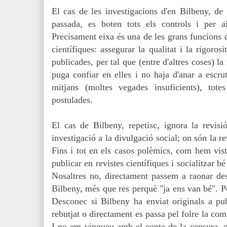
El cas de les investigacions d'en Bilbeny, de
passada, es boten tots els controls i per a
Precisament eixa és una de les grans funcions d
científiques: assegurar la qualitat i la rigoros
publicades, per tal que (entre d'altres coses) la 
puga confiar en elles i no haja d'anar a escru
mitjans (moltes vegades insuficients), tote
postulades.
El cas de Bilbeny, repetisc, ignora la revisió
investigació a la divulgació social; on són la re
Fins i tot en els casos polèmics, com hem vist,
publicar en revistes científiques i socialitzar b
Nosaltres no, directament passem a raonar des 
Bilbeny, més que res perquè "ja ens van bé". P
Desconec si Bilbeny ha enviat originals a publ
rebutjat o directament es passa pel folre la comu
I no em vingueu amb el conte de la censura, q