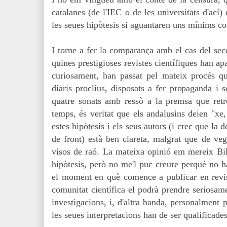
catalanes (de l'IEC o de les universitats d'ací
les seues hipòtesis si aguantaren uns mínims con
I torne a fer la comparança amb el cas del sec
quines prestigioses revistes científiques han apa
curiosament, han passat pel mateix procés qu
diaris proclius, disposats a fer propaganda i 
quatre sonats amb ressò a la premsa que retro
temps, és veritat que els andalusins deien "xe
estes hipòtesis i els seus autors (i crec que la 
de front) està ben clareta, malgrat que de v
visos de raó. La mateixa opinió em mereix Bi
hipòtesis, però no me'l puc creure perquè no ha
el moment en què comence a publicar en revist
comunitat científica el podrà prendre seriosame
investigacions, i, d'altra banda, personalment 
les seues interpretacions
han de ser qualificades