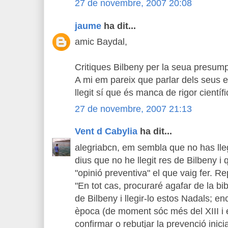
27 de novembre, 2007 20:08
jaume
ha dit...
amic Baydal,
Critiques Bilbeny per la seua presump
A mi em pareix que parlar dels seus 
llegit sí que és manca de rigor científi
27 de novembre, 2007 21:13
Vent d Cabylia
ha dit...
alegriabcn, em sembla que no has llegi
dius que no he llegit res de Bilbeny i 
"opinió preventiva" el que vaig fer. R
"En tot cas, procuraré agafar de la bib
de Bilbeny i llegir-lo estos Nadals; e
època (de moment sóc més del XIII i 
confirmar o rebutjar la prevenció inicia