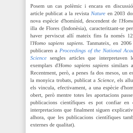
Posem un cas polèmic i encara en discussió,
article publicat a la revista
Nature
en 2003 do
nova espècie d'homínid, descendent de l'
Homo
illa de Flores (Indonèsia), caracteritzant-se per
haver perviscut allí mateix fins fa només 1
l'
Homo sapiens sapiens
. Tanmateix, en 2006 
publicaren a
Proceedings of the National Aca
Science
sengles articles que interpretaven 
exemplars d'
Homo sapiens sapiens
similars a
Recentment, però, a penes fa dos mesos, un est
la monyica trobats, publicat a
Science
, els all
els vincula, efectivament, a una espècie d'hom
obert, però mentre totes les aportacions passe
publicacions científiques es pot confiar en 
interpretacions que finalment siguen explicativ
alhora, que les publicacions científiques ta
externes de qualitat).