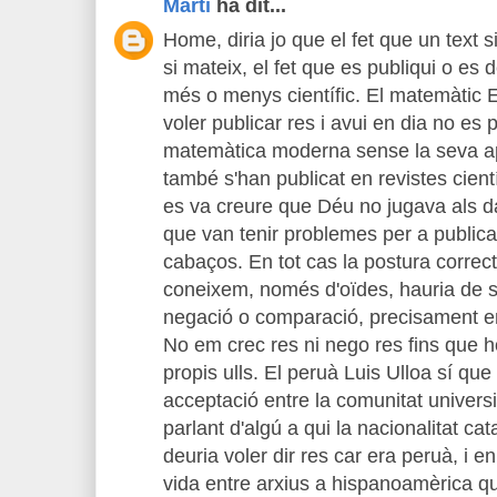
Martí
ha dit...
Home, diria jo que el fet que un text si
si mateix, el fet que es publiqui o es d
més o menys científic. El matemàtic E
voler publicar res i avui en dia no es 
matemàtica moderna sense la seva ap
també s'han publicat en revistes cien
es va creure que Déu no jugava als da
que van tenir problemes per a publica
cabaços. En tot cas la postura correc
coneixem, només d'oïdes, hauria de se
negació o comparació, precisament en
No em crec res ni nego res fins que 
propis ulls. El peruà Luis Ulloa sí qu
acceptació entre la comunitat univers
parlant d'algú a qui la nacionalitat ca
deuria voler dir res car era peruà, i e
vida entre arxius a hispanoamèrica qu