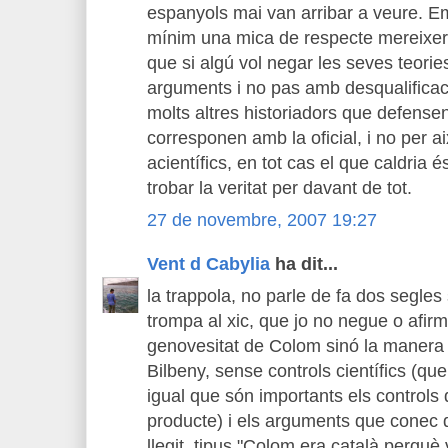
espanyols mai van arribar a veure. 
mínim una mica de respecte mereixeria
que si algú vol negar les seves teori
arguments i no pas amb desqualificac
molts altres historiadors que defense
corresponen amb la oficial, i no per 
acientífics, en tot cas el que caldria é
trobar la veritat per davant de tot.
27 de novembre, 2007 19:27
Vent d Cabylia
ha dit...
la trappola, no parle de fa dos segles si
trompa al xic, que jo no negue o afirme
genovesitat de Colom sinó la manera 
Bilbeny, sense controls científics (qu
igual que són importants els controls 
producte) i els arguments que conec 
llegit, tipus "Colom era català perquè v