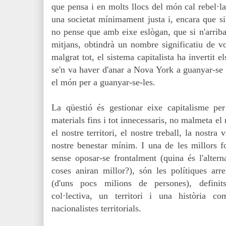
que pensa i en molts llocs del món cal rebel·la
una societat mínimament justa i, encara que si
no pense que amb eixe eslògan, que si n'arriba
mitjans, obtindrà un nombre significatiu de vo
malgrat tot, el sistema capitalista ha invertit e
se'n va haver d'anar a Nova York a guanyar-se l
el món per a guanyar-se-les.
La qüestió és gestionar eixe capitalisme pe
materials fins i tot innecessaris, no malmeta el
el nostre territori, el nostre treball, la nostra 
nostre benestar mínim. I una de les millors fo
sense oposar-se frontalment (quina és l'altern
coses aniran millor?), són les polítiques ar
(d'uns pocs milions de persones), definit
col·lectiva, un territori i una història co
nacionalistes territorials.