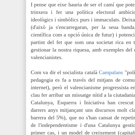
I pense que eixe hauria de ser el camí que pote
trinxera i fer una política electoral ambici
ideològics i simbòlics purs i immaculats. Deixa
(d'això ja s'encarregaran, per la seua banda,
científica com a opció única de futur) i potenci
partint del fet que som una societat rica en
gestionar la nostra riquesa, amb exemples del 
valencianistes.
Com va dir el socialista català
Campalans
"polí
pedagogia es fa a través del mitjans de comunic
internet), però el valencianisme progressista 
clau fer arribar un missatge nítid a la ciutadani
Catalunya, Esquerra i Iniciativa han crescu
darrers anys mitjançant uns discursos molt cla
barrera del 5%), que no s'han cansat de repetir
de l'independentisme i d'una Catalunya gesti
primer cas, i un model de creixement (capitali