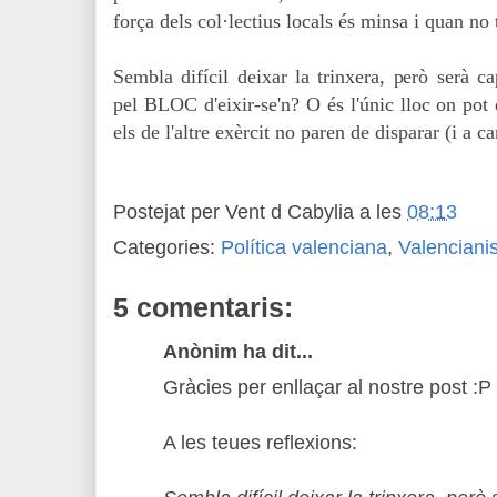
força dels col·lectius locals és minsa i quan no 
Sembla difícil deixar la trinxera, però serà c
pel BLOC d'eixir-se'n? O és l'únic lloc on pot e
els de l'altre exèrcit no paren de disparar (i a 
Postejat per
Vent d Cabylia
a les
08:13
Categories:
Política valenciana
,
Valencian
5 comentaris:
Anònim ha dit...
Gràcies per enllaçar al nostre post :P
A les teues reflexions: