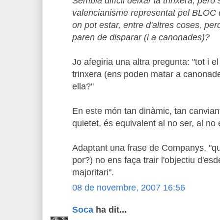
Sembla difícil deixar la trinxera, però
valencianisme representat pel BLOC d'e
on pot estar, entre d'altres coses, perq
paren de disparar (i a canonades)?
Jo afegiria una altra pregunta: "tot i e
trinxera (ens poden matar a canonade
ella?"
En este món tan dinàmic, tan canviant
quietet, és equivalent al no ser, al no e
Adaptant una frase de Companys, "que
por?) no ens faça trair l'objectiu d'es
majoritari".
08 de novembre, 2007 16:56
Soca
ha dit...