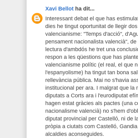
Xavi Bellot
ha dit...
Interessant debat el que has estimulat
dies he tingut oportunitat de llegir do
valencianisme: "Temps d'acció", d'Agu
pensament nacionalista valencià", de
lectura d'ambdós he tret una conclusi
respon a les qüestions que has plante
valencianisme polític (el real, el que
l'espanyolisme) ha tingut tan bona sal
rellevància pública. Mai no s'havia as
institucional per ara. I malgrat que l
diputats a Corts ara i l'eurodiputat ef
hagen estat gràcies als pactes (una co
nacionalisme valencià) no s'hem d'obli
diputat provincial per Castelló, ni de
pròpia a ciutats com Castelló, Gandia, 
alcaldies aconseguides.