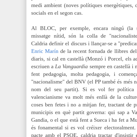
medi ambient (noves polítiques energètiques, de
socials en el segon cas.
Al BLOC, per exemple, encara ningú (la so
missatge nítid, són la colla de "nacionaliste
Caldria definir el discurs i llançar-se a "predi
Enric Marín
de la recent fornada de llibres dels
diaris, si cal en castellà (Monzó i Porcel, els a
escriuen a
La Vanguardia
sempre en castellà i n
fent pedagogia, molta pedagogia, i comença
"nacionalisme" del BNV (el PP també és més na
nom del seu partit). Si es vol fer política 
valencianisme va molt més enllà de la cultur
coses ben fetes i no a mitjan fer, tractant de 
municipis en què partit governa: qui sap a V
Gandia, o el que està fent a Sueca i ha fet a Mu
és fonamental si es vol créixer electoralment
pacte amb el PSOE, caldria tractar d'insistir 