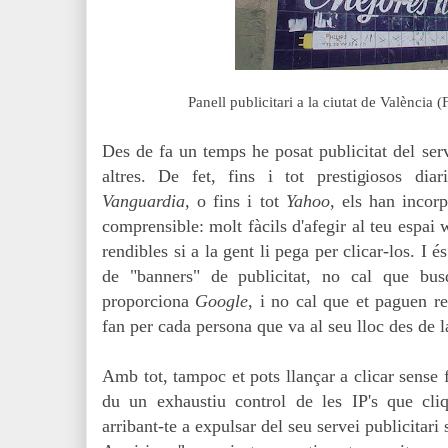
Panell publicitari a la ciutat de València 
Des de fa un temps he posat publicitat del se
altres. De fet, fins i tot prestigiosos dia
Vanguardia,
o fins i tot
Yahoo,
els han incorp
comprensible: molt fàcils d'afegir al teu espai 
rendibles si a la gent li pega per clicar-los. I é
de "banners" de publicitat, no cal que busq
proporciona
Google
, i no cal que et paguen r
fan per cada persona que va al seu lloc des de l
Amb tot, tampoc et pots llançar a clicar sense f
du un exhaustiu control de les IP's que cli
arribant-te a expulsar del seu servei publicitari 