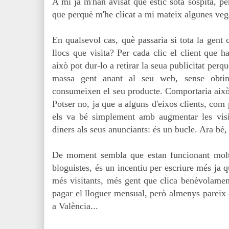
A mi ja m'han avisat que estic sota sospita, p
que perquè m'he clicat a mi mateix algunes vega
En qualsevol cas, què passaria si tota la gent cl
llocs que visita? Per cada clic el client que h
això pot dur-lo a retirar la seua publicitat perq
massa gent anant al seu web, sense obtin
consumeixen el seu producte. Comportaria això 
Potser no, ja que a alguns d'eixos clients, com p
els va bé simplement amb augmentar les visi
diners als seus anunciants: és un bucle. Ara bé, 
De moment sembla que estan funcionant molt 
bloguistes, és un incentiu per escriure més ja q
més visitants, més gent que clica benèvolamen
pagar el lloguer mensual, però almenys pareix 
a València...