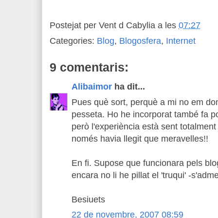
Postejat per
Vent d Cabylia
a les
07:27
Categories:
Blog
,
Blogosfera
,
Internet
9 comentaris:
Alibaimor
ha dit...
Pues què sort, perquè a mi no em don
pesseta. Ho he incorporat també fa po
però l'experiència està sent totalmen
només havia llegit que meravelles!!
En fi. Supose que funcionara pels blog
encara no li he pillat el 'truqui' -s'adm
Besiuets
22 de novembre, 2007 08:59