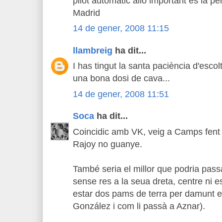
pilot automàtic allò important és la p
Madrid
14 de gener, 2008 11:15
llambreig
ha dit...
I has tingut la santa paciència d'esc
una bona dosi de cava...
14 de gener, 2008 11:51
Soca
ha dit...
Coincidic amb VK, veig a Camps fent 
Rajoy no guanye.
També seria el millor que podria pass
sense res a la seua dreta, centre ni
estar dos pams de terra per damunt el
González i com li passà a Aznar).