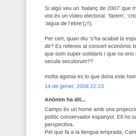
Si algú veu un ‘balanç de 2007’ que m
vist és un vídeo electoral. ‘farem’, ‘cr
‘aigua de l’ebre’(¡!!).
Per cert, quan diu ‘s’ha acabat la espa
dir? Es refereix al concert econòmic
que som super-solidaris i que no ens 
secula seculorum??
molta agonia es lo que dona este hom
14 de gener, 2008 22:23
Anònim ha dit...
Camps és un home amb una projecció
polític conservador espanyol. Ell ho 
perspectiva.
Pel que fa a la llengua emprada, Cam