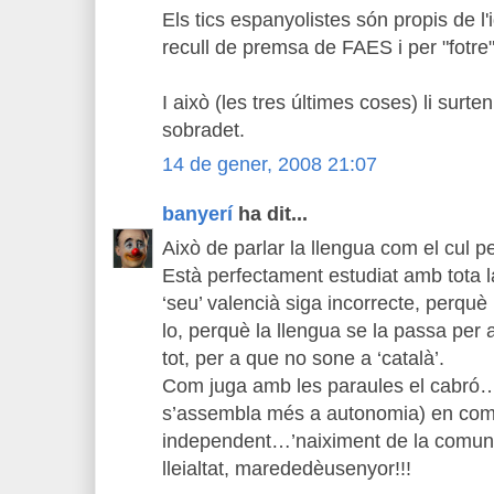
Els tics espanyolistes són propis de l'i
recull de premsa de FAES i per "fotre" 
I això (les tres últimes coses) li surt
sobradet.
14 de gener, 2008 21:07
banyerí
ha dit...
Això de parlar la llengua com el cul p
Està perfectament estudiat amb tota l
‘seu’ valencià siga incorrecte, perquè 
lo, perquè la llengua se la passa per 
tot, per a que no sone a ‘català’.
Com juga amb les paraules el cabró….
s’assembla més a autonomia) en com
independent…’naiximent de la comun
lleialtat, marededèusenyor!!!