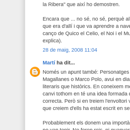
la Ribera" que així ho demostren.
Encara que ... no sé, no sé, perquè al
que era d'allí i que va aprendre a nav
canço de Quico el Celio, el Noi i el M
explica).
28 de maig, 2008 11:04
Martí
ha dit...
Només un apunt també: Personatges
Magallanes o Marco Polo, avui en di
literaris que històrics. En coneixem m
canvi tothom en té una idea formada 
correcta. Però si en treiem l'envoltori
que creiem d'ells ha estat escrit en se
Probablement els donem una importàn
no van tenir. No foren reis, ni guanya