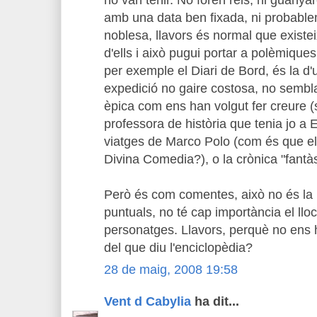
amb una data ben fixada, ni probablem
noblesa, llavors és normal que exist
d'ells i això pugui portar a polèmiqu
per exemple el Diari de Bord, és la d'
expedició no gaire costosa, no sembl
èpica com ens han volgut fer creure (
professora de història que tenia jo a 
viatges de Marco Polo (com és que el
Divina Comedia?), o la crònica "fantàs
Però és com comentes, això no és la h
puntuals, no té cap importància el ll
personatges. Llavors, perquè no ens 
del que diu l'enciclopèdia?
28 de maig, 2008 19:58
Vent d Cabylia
ha dit...