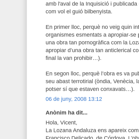
amb l'aval de la Inquisició i publicada
com vol el guió bilbenyista.
En primer lloc, perquè no veig quin in
organismes esmentats a apropiar-se pe
una obra tan pornogràfica com la Loza
apropiar d’una obra tan anticlerical com
final la van prohibir…).
En segon lloc, perquè l’obra es va pub
seu abast terrotirial (òndia, Venècia, 
potser sí que estaven conxavats…).
06 de juny, 2008 13:12
Anònim ha dit...
Hola, Vicent,
La Lozana Andaluza ens apareix com 
Francisco Delicado, de Córdova. L'obr