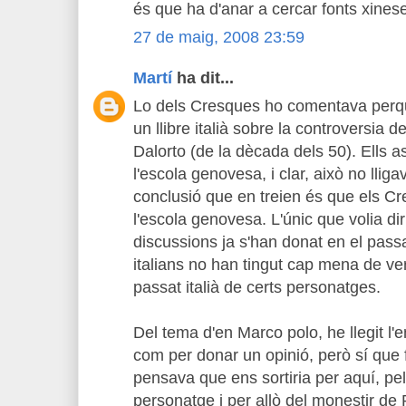
és que ha d'anar a cercar fonts xines
27 de maig, 2008 23:59
Martí
ha dit...
Lo dels Cresques ho comentava perqu
un llibre italià sobre la controversia de
Dalorto (de la dècada dels 50). Ells
l'escola genovesa, i clar, això no lliga
conclusió que en treien és que els C
l'escola genovesa. L'únic que volia d
discussions ja s'han donat en el passa
italians no han tingut cap mena de v
passat italià de certs personatges.
Del tema d'en Marco polo, he llegit l'e
com per donar un opinió, però sí que
pensava que ens sortiria per aquí, pe
personatge i per allò del monestir de R