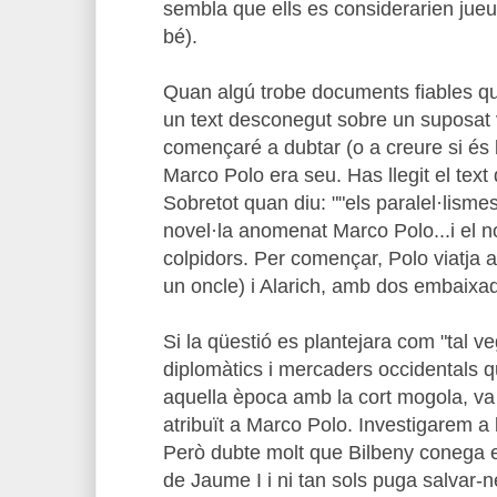
sembla que ells es considerarien jueu
bé).
Quan algú trobe documents fiables q
un text desconegut sobre un suposat 
començaré a dubtar (o a creure si és 
Marco Polo era seu. Has llegit el text
Sobretot quan diu: ""els paralel·lism
novel·la anomenat Marco Polo...i el 
colpidors. Per començar, Polo viatja 
un oncle) i Alarich, amb dos embaixad
Si la qüestió es plantejara com "tal v
diplomàtics i mercaders occidentals 
aquella època amb la cort mogola, va 
atribuït a Marco Polo. Investigarem a 
Però dubte molt que Bilbeny conega el
de Jaume I i ni tan sols puga salvar-ne