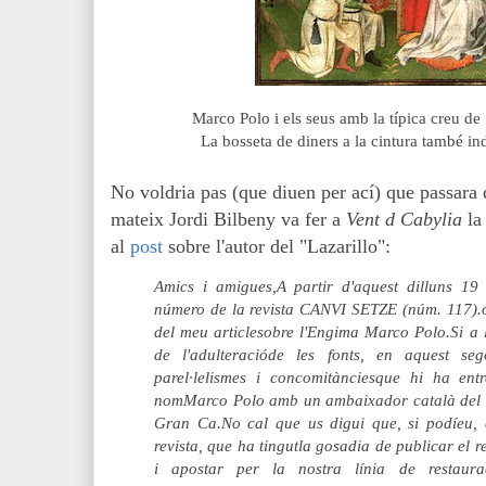
Marco Polo i els seus amb la típica creu de 
La bosseta de diners a la cintura també i
No voldria pas (que diuen per ací) que passara 
mateix Jordi Bilbeny va fer a
Vent d Cabylia
la
al
post
sobre l'autor del "Lazarillo":
Amics i amigues,A partir d'aquest dilluns 19
número de la revista CANVI SETZE (núm. 117).o
del meu articlesobre l'Engima Marco Polo.Si a 
de l'adulteracióde les fonts, en aquest seg
parel·lelismes i concomitànciesque hi ha ent
nomMarco Polo amb un ambaixador català del se
Gran Ca.No cal que us digui que, si podíeu, 
revista, que ha tingutla gosadia de publicar el r
i apostar per la nostra línia de restaura