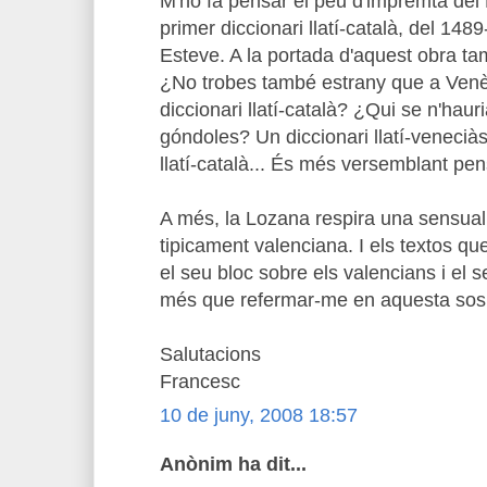
M'ho fa pensar el peu d'impremta del 
primer diccionari llatí-català, del 148
Esteve. A la portada d'aquest obra tam
¿No trobes també estrany que a Venèc
diccionari llatí-català? ¿Qui se n'hauri
góndoles? Un diccionari llatí-veneciàs
llatí-català... És més versemblant pe
A més, la Lozana respira una sensuali
tipicament valenciana. I els textos qu
el seu bloc sobre els valencians i el 
més que refermar-me en aquesta sosp
Salutacions
Francesc
10 de juny, 2008 18:57
Anònim ha dit...