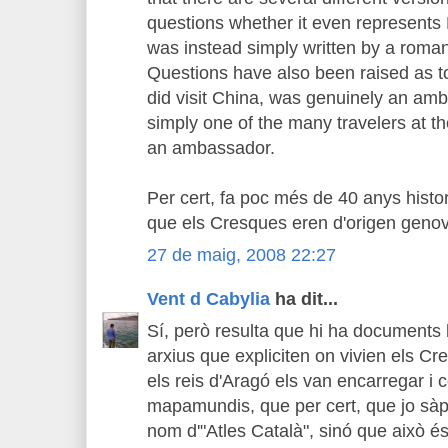
questions whether it even represents P
was instead simply written by a romanc
Questions have also been raised as t
did visit China, was genuinely an amb
simply one of the many travelers at t
an ambassador.
Per cert, fa poc més de 40 anys histor
que els Cresques eren d'origen geno
27 de maig, 2008 22:27
Vent d Cabylia
ha dit...
Sí, però resulta que hi ha documents 
arxius que expliciten on vivien els C
els reis d'Aragó els van encarregar i
mapamundis, que per cert, que jo sàpi
nom d'"Atles Català", sinó que això é