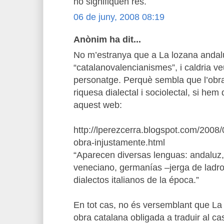
no signifiquen res.
06 de juny, 2008 08:19
Anònim ha dit...
No m’estranya que a La lozana andal
“catalanovalencianismes”, i caldria v
personatge. Perquè sembla que l’obra
riquesa dialectal i sociolectal, si hem 
aquest web:
http://lperezcerra.blogspot.com/2008
obra-injustamente.html
“Aparecen diversas lenguas: andaluz,
veneciano, germanías –jerga de ladron
dialectos italianos de la época.”
En tot cas, no és versemblant que La
obra catalana obligada a traduir al cas