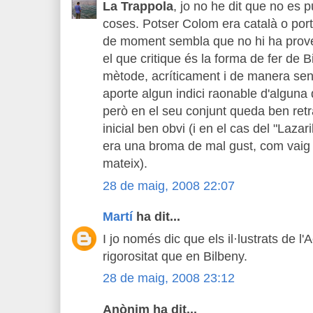
La Trappola
, jo no he dit que no es 
coses. Potser Colom era català o por
de moment sembla que no hi ha prove
el que critique és la forma de fer de B
mètode, acríticament i de manera sen
aporte algun indici raonable d'alguna 
però en el seu conjunt queda ben retr
inicial ben obvi (i en el cas del "Lazar
era una broma de mal gust, com vaig t
mateix).
28 de maig, 2008 22:07
Martí
ha dit...
I jo només dic que els il·lustrats de l
rigorositat que en Bilbeny.
28 de maig, 2008 23:12
Anònim ha dit...