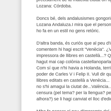
Lozana: Córdoba.
Doncs bé, dels andalusismes gongorins
Lozana Andaluza.I mira que el persona
ho fa en un estil no gens retòric.
D'altra banda, és curiós que al peu d
comentem hi hagi escrit "Venècia". ¿V
impressora de llibres en castellà...? Q
hagut mai cap colònia castellanoparlan
Com sí que n'hi havia a Holanda, terri
poder de Carles V i Felip II. Vull dir 
llibres editats en castellà a Venècia..
no s'hi amagui la ciutat de...València.
censura (pel tema? per la llengua? p
alhora?) se li hagi canviat el lloc d'edi