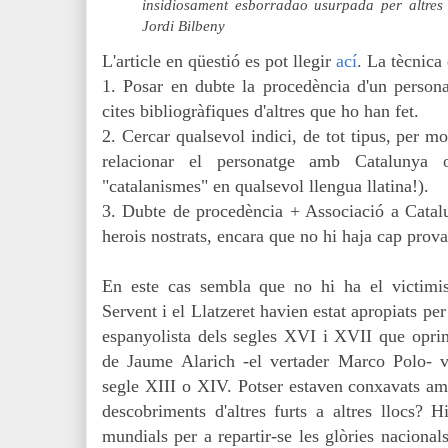
insidiosament esborradao usurpada per altres
Jordi Bilbeny
L'article en qüestió es pot llegir
ací
. La tècnica
1. Posar en dubte la procedència d'un persona
cites bibliogràfiques d'altres que ho han fet.
2. Cercar qualsevol indici, de tot tipus, per mo
relacionar el personatge amb Catalunya 
"catalanismes" en qualsevol llengua llatina!).
3. Dubte de procedència + Associació a Catalu
herois nostrats, encara que no hi haja cap prova
En este cas sembla que no hi ha el victimi
Servent i el Llatzeret havien estat apropiats per
espanyolista dels segles XVI i XVII que oprimi
de Jaume Alarich -el vertader Marco Polo- v
segle XIII o XIV. Potser estaven conxavats amb
descobriments d'altres furts a altres llocs? 
mundials per a repartir-se les glòries nacional