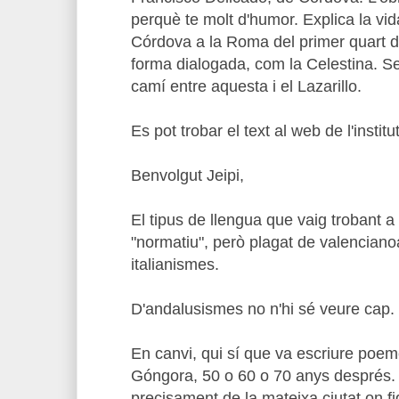
perquè te molt d'humor. Explica la vi
Córdova a la Roma del primer quart de
forma dialogada, com la Celestina. S
camí entre aquesta i el Lazarillo.
Es pot trobar el text al web de l'instit
Benvolgut Jeipi,
El tipus de llengua que vaig trobant a
"normatiu", però plagat de valenciano
italianismes.
D'andalusismes no n'hi sé veure cap.
En canvi, qui sí que va escriure poe
Góngora, 50 o 60 o 70 anys després.
precisament de la mateixa ciutat on f