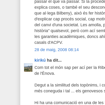
passar el que va passar. Si la proced
explica coses, o també el seu desco
que al·lega Bilbeny), això és fer histò
d'explicar cap procés social, cap moti
del canvi d'una societat. Les amolla, p
història" qualsevol, però com ací se
les garanties acadèmiques, doncs ahí
casals d'ACPV.
28 de maig, 2008 08:14
kirikú
ha dit...
Com tot el món sap per ací per la Ri
de l'Ènova.
Degut a la similitud dels topònims, i 
més coneguda i tal ... els genovesos s
Hi ha una comunicació en una de les