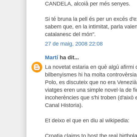
CANDELA, alcoià per més senyes.
Si té bruna la pell és per un excés d'e
sabem que, en la intimitat, parla valenc
catalanesc del món".
27 de maig, 2008 22:08
Martí
ha dit...
La novetat estaria en què algú afirmi 
bilbenyismes hi ha molta controvèrsia
Polo, es discuteix que no era Venezià
viatges eren una simple novel·la de fi
incoherències que s'hi troben (d'això e
Canal Historia).
Et deixo el que en diu al wikipedia:
Croatia claims to host the real birthp