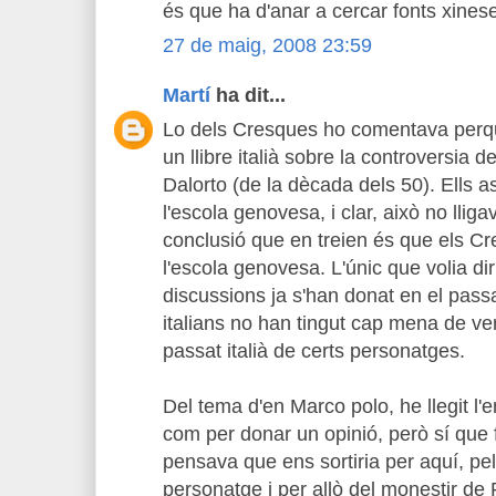
és que ha d'anar a cercar fonts xines
27 de maig, 2008 23:59
Martí
ha dit...
Lo dels Cresques ho comentava perqu
un llibre italià sobre la controversia de
Dalorto (de la dècada dels 50). Ells
l'escola genovesa, i clar, això no lliga
conclusió que en treien és que els C
l'escola genovesa. L'únic que volia d
discussions ja s'han donat en el passa
italians no han tingut cap mena de v
passat italià de certs personatges.
Del tema d'en Marco polo, he llegit l'e
com per donar un opinió, però sí que
pensava que ens sortiria per aquí, pe
personatge i per allò del monestir de R