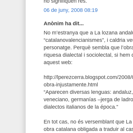
no signifiquen res.
06 de juny, 2008 08:19
Anònim ha dit...
No m’estranya que a La lozana andal
“catalanovalencianismes”, i caldria v
personatge. Perquè sembla que l’obra
riquesa dialectal i sociolectal, si hem 
aquest web:
http://lperezcerra.blogspot.com/2008
obra-injustamente.html
“Aparecen diversas lenguas: andaluz,
veneciano, germanías –jerga de ladron
dialectos italianos de la época.”
En tot cas, no és versemblant que La
obra catalana obligada a traduir al cas