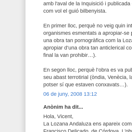
amb l'aval de la Inquisició i publicada
com vol el guió bilbenyista.
En primer lloc, perquè no veig quin in
organismes esmentats a apropiar-se pe
una obra tan pornogràfica com la Loza
apropiar d’una obra tan anticlerical com
final la van prohibir…).
En segon lloc, perquè l’obra es va pub
seu abast terrotirial (òndia, Venècia, 
potser sí que estaven conxavats…).
06 de juny, 2008 13:12
Anònim ha dit...
Hola, Vicent,
La Lozana Andaluza ens apareix com 
Francisco Delicado, de Córdova. L'obr