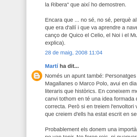
la Ribera" que així ho demostren.
Encara que ... no sé, no sé, perquè al
que era d'allí i que va aprendre a nav
canço de Quico el Celio, el Noi i el M
explica).
28 de maig, 2008 11:04
Martí
ha dit...
Només un apunt també: Personatges
Magallanes o Marco Polo, avui en di
literaris que històrics. En coneixem m
canvi tothom en té una idea formada 
correcta. Però si en treiem l'envoltori
que creiem d'ells ha estat escrit en se
Probablement els donem una importàn
no van tenir. No foren reis, ni guanya