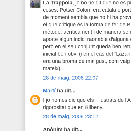
La Trappola
, jo no he dit que no es 
coses. Potser Colom era català o por
de moment sembla que no hi ha prove
el que critique és la forma de fer de B
mètode, acríticament i de manera sen
aporte algun indici raonable d'alguna 
però en el seu conjunt queda ben retr
inicial ben obvi (i en el cas del "Lazar
era una broma de mal gust, com vaig t
mateix).
28 de maig, 2008 22:07
Martí
ha dit...
I jo només dic que els il·lustrats de l
rigorositat que en Bilbeny.
28 de maig, 2008 23:12
Anònim ha dit...