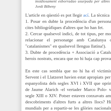
insidiosament esborradao usurpada per altres
Jordi Bilbeny
L'article en qüestió es pot llegir
ací
. La tècnica
1. Posar en dubte la procedència d'un persona
cites bibliogràfiques d'altres que ho han fet.
2. Cercar qualsevol indici, de tot tipus, per mo
relacionar el personatge amb Catalunya 
"catalanismes" en qualsevol llengua llatina!).
3. Dubte de procedència + Associació a Catalu
herois nostrats, encara que no hi haja cap prova
En este cas sembla que no hi ha el victimi
Servent i el Llatzeret havien estat apropiats per
espanyolista dels segles XVI i XVII que oprimi
de Jaume Alarich -el vertader Marco Polo- v
segle XIII o XIV. Potser estaven conxavats amb
descobriments d'altres furts a altres llocs? 
mundials per a repartir-se les glòries nacional