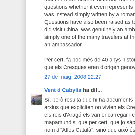
questions whether it even represents P
was instead simply written by a romanc
Questions have also been raised as t
did visit China, was genuinely an amb
simply one of the many travelers at t
an ambassador.
Per cert, fa poc més de 40 anys histor
que els Cresques eren d'origen geno
27 de maig, 2008 22:27
Vent d Cabylia
ha dit...
Sí, però resulta que hi ha documents 
arxius que expliciten on vivien els C
els reis d'Aragó els van encarregar i
mapamundis, que per cert, que jo sàpi
nom d'"Atles Català", sinó que això é