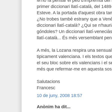
M'ho fa pensar el peu d'impremta del 
primer diccionari llatí-català, del 148
Esteve. A la portada d'aquest obra tam
¿No trobes també estrany que a Venèc
diccionari llatí-català? ¿Qui se n'hauri
góndoles? Un diccionari llatí-veneciàs
llatí-català... És més versemblant pe
A més, la Lozana respira una sensuali
tipicament valenciana. I els textos qu
el seu bloc sobre els valencians i el 
més que refermar-me en aquesta sosp
Salutacions
Francesc
10 de juny, 2008 18:57
Anònim ha dit...