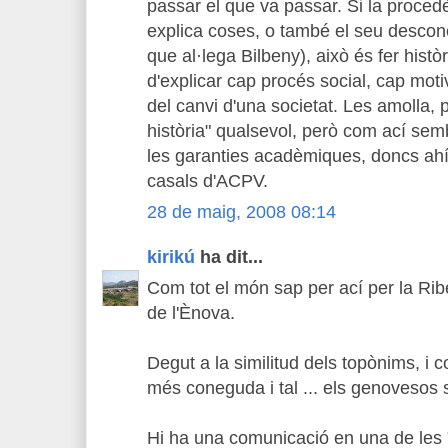
passar el que va passar. Si la proced
explica coses, o també el seu desco
que al·lega Bilbeny), això és fer histò
d'explicar cap procés social, cap moti
del canvi d'una societat. Les amolla, p
història" qualsevol, però com ací se
les garanties acadèmiques, doncs ahí
casals d'ACPV.
28 de maig, 2008 08:14
kirikú
ha dit...
Com tot el món sap per ací per la Ri
de l'Ènova.
Degut a la similitud dels topònims, i 
més coneguda i tal ... els genovesos s
Hi ha una comunicació en una de les