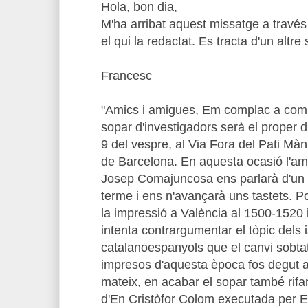
Hola, bon dia,
M'ha arribat aquest missatge a travé
el qui la redactat. Es tracta d'un altre
Francesc
"Amics i amigues, Em complac a comu
sopar d'investigadors serà el proper di
9 del vespre, al Via Fora del Pati Màn
de Barcelona. En aquesta ocasió l'am
Josep Comajuncosa ens parlarà d'un 
terme i ens n'avançarà uns tastets. Po
la impressió a València al 1500-1520 i 
intenta contrargumentar el tòpic dels 
catalanoespanyols que el canvi sobtat 
impresos d'aquesta època fos degut a
mateix, en acabar el sopar també rifar
d'En Cristòfor Colom executada per E