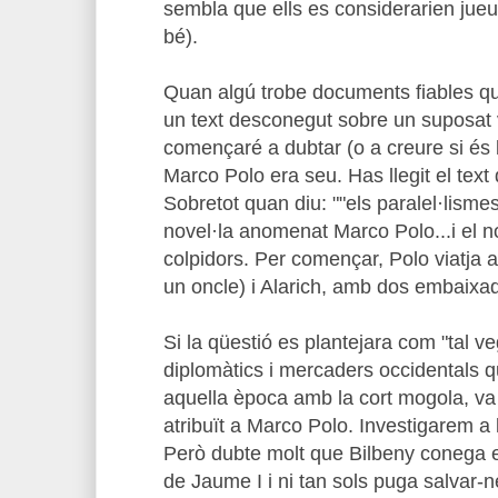
sembla que ells es considerarien jueu
bé).
Quan algú trobe documents fiables q
un text desconegut sobre un suposat 
començaré a dubtar (o a creure si és 
Marco Polo era seu. Has llegit el text
Sobretot quan diu: ""els paralel·lism
novel·la anomenat Marco Polo...i el 
colpidors. Per començar, Polo viatja 
un oncle) i Alarich, amb dos embaixad
Si la qüestió es plantejara com "tal v
diplomàtics i mercaders occidentals 
aquella època amb la cort mogola, va 
atribuït a Marco Polo. Investigarem a 
Però dubte molt que Bilbeny conega el
de Jaume I i ni tan sols puga salvar-ne