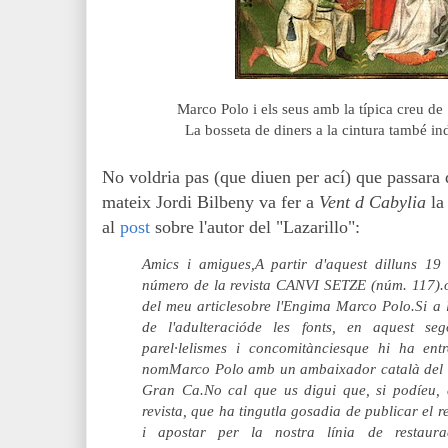
Marco Polo i els seus amb la típica creu de 
La bosseta de diners a la cintura també i
No voldria pas (que diuen per ací) que passara 
mateix Jordi Bilbeny va fer a
Vent d Cabylia
la
al
post
sobre l'autor del "Lazarillo":
Amics i amigues,A partir d'aquest dilluns 19
número de la revista CANVI SETZE (núm. 117).o
del meu articlesobre l'Engima Marco Polo.Si a 
de l'adulteracióde les fonts, en aquest seg
parel·lelismes i concomitànciesque hi ha ent
nomMarco Polo amb un ambaixador català del se
Gran Ca.No cal que us digui que, si podíeu, 
revista, que ha tingutla gosadia de publicar el r
i apostar per la nostra línia de restaura