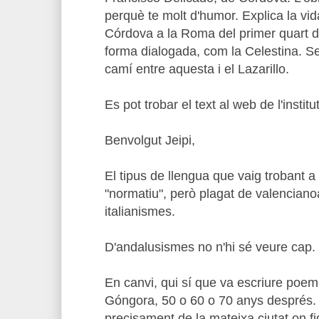
perquè te molt d'humor. Explica la vi
Córdova a la Roma del primer quart de
forma dialogada, com la Celestina. S
camí entre aquesta i el Lazarillo.
Es pot trobar el text al web de l'instit
Benvolgut Jeipi,
El tipus de llengua que vaig trobant a
"normatiu", però plagat de valenciano
italianismes.
D'andalusismes no n'hi sé veure cap.
En canvi, qui sí que va escriure poe
Góngora, 50 o 60 o 70 anys després.
precisament de la mateixa ciutat on f