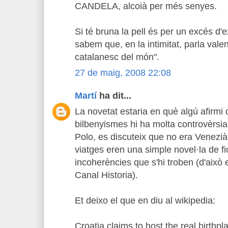
CANDELA, alcoià per més senyes.
Si té bruna la pell és per un excés d'e
sabem que, en la intimitat, parla valenc
catalanesc del món".
27 de maig, 2008 22:08
Martí
ha dit...
La novetat estaria en què algú afirmi 
bilbenyismes hi ha molta controvèrsia
Polo, es discuteix que no era Venezià
viatges eren una simple novel·la de fi
incoherències que s'hi troben (d'això e
Canal Historia).
Et deixo el que en diu al wikipedia:
Croatia claims to host the real birthp