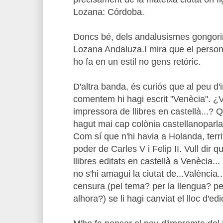
Lozana: Córdoba.
Doncs bé, dels andalusismes gongorins
Lozana Andaluza.I mira que el persona
ho fa en un estil no gens retòric.
D'altra banda, és curiós que al peu d
comentem hi hagi escrit "Venècia". ¿V
impressora de llibres en castellà...? Q
hagut mai cap colònia castellanoparlan
Com sí que n'hi havia a Holanda, terri
poder de Carles V i Felip II. Vull dir 
llibres editats en castellà a Venècia..
no s'hi amagui la ciutat de...València.
censura (pel tema? per la llengua? p
alhora?) se li hagi canviat el lloc d'edi