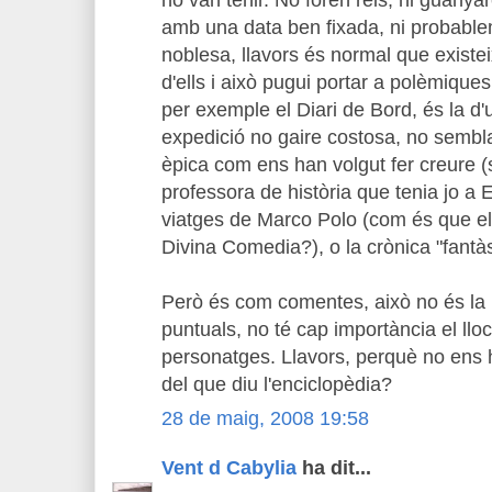
amb una data ben fixada, ni probablem
noblesa, llavors és normal que exist
d'ells i això pugui portar a polèmiqu
per exemple el Diari de Bord, és la d'
expedició no gaire costosa, no sembl
èpica com ens han volgut fer creure (
professora de història que tenia jo a 
viatges de Marco Polo (com és que el
Divina Comedia?), o la crònica "fantàs
Però és com comentes, això no és la h
puntuals, no té cap importància el ll
personatges. Llavors, perquè no ens 
del que diu l'enciclopèdia?
28 de maig, 2008 19:58
Vent d Cabylia
ha dit...