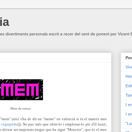
ia
ltres divertiments personals escrit a recer del vent de ponent per Vicent
Per
Vic
His
Edi
Tam
I e
Mem de reixos
I e
"mem" (així s'ha de dir un "meme" en valencià si és el mateix mot
"La
,
viquipèdia
]). No puc més que obrir-lo i emplenar-lo ple d'il·lusió,
an deixat ses majestats (segur que ha sigut "Mencior", que és el meu