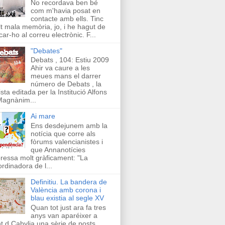
No recordava ben bé
com m'havia posat en
contacte amb ells. Tinc
t mala memòria, jo, i he hagut de
car-ho al correu electrònic. F...
"Debates"
Debats , 104: Estiu 2009
Ahir va caure a les
meues mans el darrer
número de Debats , la
ista editada per la Institució Alfons
Magnànim...
Ai mare
Ens desdejunem amb la
notícia que corre als
fòrums valencianistes i
que Annanotícies
ressa molt gràficament: "La
rdinadora de l...
Definitiu. La bandera de
València amb corona i
blau existia al segle XV
Quan tot just ara fa tres
anys van aparéixer a
t d Cabylia una sèrie de posts