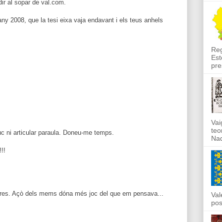
ir al sopar de val.com.
 any 2008, que la tesi eixa vaja endavant i els teus anhels
Reg
Est
pre
Vai
teo
c ni articular paraula. Doneu-me temps.
Nad
!!
altres. Açò dels mems dóna més joc del que em pensava...
Val
pos