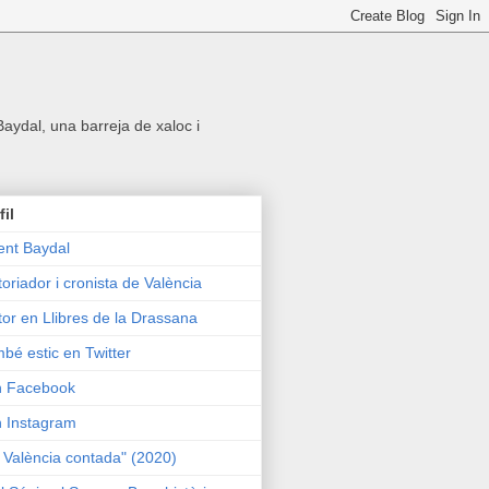
 Baydal, una barreja de xaloc i
fil
ent Baydal
toriador i cronista de València
tor en Llibres de la Drassana
bé estic en Twitter
n Facebook
n Instagram
 València contada" (2020)