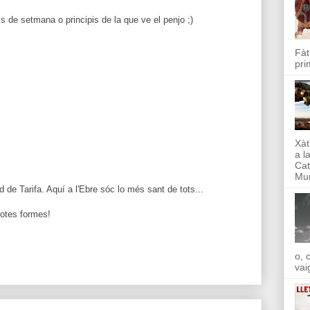
s de setmana o principis de la que ve el penjo ;)
Fàt
pri
Xàt
a l
Cat
Mun
d de Tarifa. Aquí a l'Ebre sóc lo més sant de tots...
otes formes!
o, 
vai