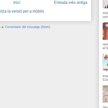
Inici
Entrada més antiga
itza la versió per a mòbils
mol
cer
s a:
Comentaris del missatge (Atom)
rev
el 
exp
Coo
Ven