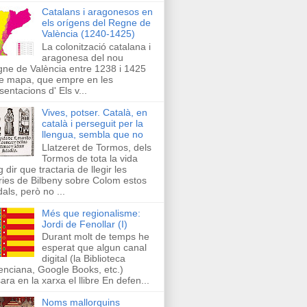
Catalans i aragonesos en
els orígens del Regne de
València (1240-1425)
La colonització catalana i
aragonesa del nou
ne de València entre 1238 i 1425
e mapa, que empre en les
sentacions d' Els v...
Vives, potser. Català, en
català i perseguit per la
llengua, sembla que no
Llatzeret de Tormos, dels
Tormos de tota la vida
g dir que tractaria de llegir les
ries de Bilbeny sobre Colom estos
als, però no ...
Més que regionalisme:
Jordi de Fenollar (I)
Durant molt de temps he
esperat que algun canal
digital (la Biblioteca
enciana, Google Books, etc.)
ara en la xarxa el llibre En defen...
Noms mallorquins