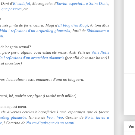
, Dani d'
El cadafal
, Mosseguelet d'
Enviat especial... a Saint Denis
,
 que passava
, etc.
?
 més pinta de fer el cabra: Magí d'
El blog d'en Magí
, Antoni Mas
Vida i reflexions d'un arqueòleg glamurós
, Jordi de
Shinkansen a
ll
.
 de bogeria sexual?
u,
però per a alguna cosa estan els mems: Amb Velis de
Velis Nolis
da i reflexions d'un arqueòleg glamurós
(per allò de tastar-ho tot) i
at incestuós).
es. I actualment estic enamorat d'una no bloguera.
 però, bé, podria ser pitjor (i també molt millor).
facin aquest mem.
 els diversos cercles blogosfèrics i amb esperança que el facen:
ueòleg glamurós
, Nineta de
Veo... Veo
, Orxater de
No hi havia a
re
, i Caterina de
No em diguis que és un somni
.
Ven