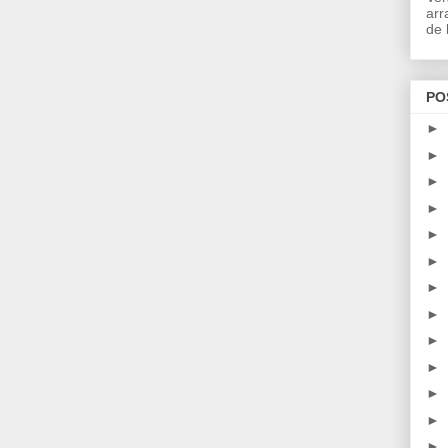
arr
de l
PO
►
►
►
►
►
►
►
►
►
►
►
►
►