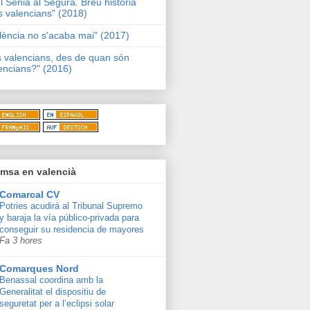
l Sénia al Segura. Breu història
s valencians" (2018)
lència no s'acaba mai" (2017)
s valencians, des de quan són
encians?" (2016)
msa en valencià
Comarcal CV
Potries acudirá al Tribunal Supremo
y baraja la vía público-privada para
conseguir su residencia de mayores
Fa 3 hores
Comarques Nord
Benassal coordina amb la
Generalitat el dispositiu de
seguretat per a l’eclipsi solar