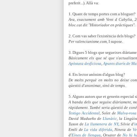
preferit...). Allà va:
1. Quant de temps portes com a bloguer?
Ara, exactament amb Vent d Cabylia, 2
bloc.cat dit "Historiador en pràctiques".
2. Com vas saber l'existència dels blogs?
Per valencianisme.com,
I supose
.
3. Digues 5 blogs que segueixes diàriame
Bàsicament els que sé que s'actualitze
Apòstata desficiosa
,
Apunts diaris de Ma
4. Ets lector anònim d'algun blog?
De molts perquè en molts no deixe com
qüestió d'anonimat, sinó de temps.
5. Alguns autors que et generin especial s
A banda dels que seguisc diàriament, mol
ràpidament. També seria qüestió de conèi
Testigo Accidental
, Solet de
Malva-rosa
David Madueño de
Llunàtic
, la Lingüis
Tuson de
La llumenera de NY
, Silvie d'
i
Emili de
La vida diferida
, Nineta de
Ve
d'
Eines de llengua
, Orxater de
No hi h