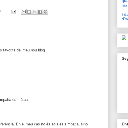
qua
mà,
9
I d
d'o
ls favorits del meu nou blog
Se
impatia és mútua.
En
referència. En el meu cas no és sols és simpatia, sino