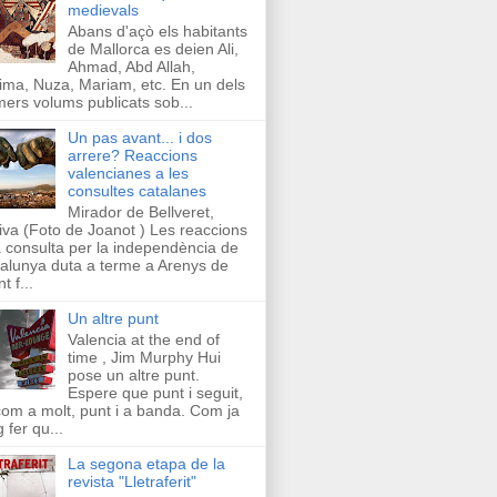
medievals
Abans d'açò els habitants
de Mallorca es deien Ali,
Ahmad, Abd Allah,
ima, Nuza, Mariam, etc. En un dels
mers volums publicats sob...
Un pas avant... i dos
arrere? Reaccions
valencianes a les
consultes catalanes
Mirador de Bellveret,
iva (Foto de Joanot ) Les reaccions
a consulta per la independència de
alunya duta a terme a Arenys de
t f...
Un altre punt
Valencia at the end of
time , Jim Murphy Hui
pose un altre punt.
Espere que punt i seguit,
com a molt, punt i a banda. Com ja
g fer qu...
La segona etapa de la
revista "Lletraferit"