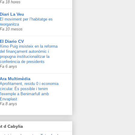
Fa 18 hores
Diari La Veu
El moviment per l’habitatge es
reorganitza
Fa 10 mesos
El Diario CV
Ximo Puig insisteix en la reforma
del finançament autonòmic i
propugna institucionalitzar la
conferència de presidents
Fa 6 anys
Ara Multimèdia
Aprofitament, residu 0 i economia
circular. És possible i tenim
l'exemple a Benimarfull amb
Envaplast
Fa 8 anys
t d Cabylia