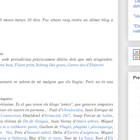
"De
del
"Va
0 mesos menys 10 dies. Poc abans vaig tindre un efímer blog a
"El
val
nt.
n amb periodicitat pràcticament diària dels que més m'agraden:
rta Insa
,
Filant prim
,
Itching like grass
,
Lletres des d'Elsinore
.
Pre
entaris ni sabem de mi malgrat que els llegisc. Però no és una
impatia.
tíssims. És el que tenen els blogs "amics", que generen simpaties
xer els autors en persona...: Paül d'
Ultralocàlia
, Juan Enrique de
 Connection
, Dim3dim3 d'
Irritación 24/7
, Josep Porcar de
Salms
,
ta elitista de
Do de llengua
, Joan Vicenç d'
Amics arbres
, Miquel
m in a rothkovic paint
, Guillem de
Pluges, plugims i plovisqueigs
,
o... Veo
, Pere d'
Invasió subtil
, Dèlia d'
Escrits d'urgència
, Miquel
avia a València
, Blai d'
Hic et nunc
, Toni de
La Soca
, Xavi d'
Els