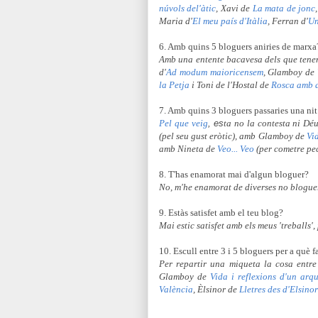
núvols del'àtic
, Xavi de
La mata de jonc
Maria d'
El meu país d'Itàlia
, Ferran d'
Un
6. Amb quins 5 bloguers aniries de marxa
Amb una entente bacavesa dels que tenen
d'
Ad modum maioricensem
, Glamboy de
la Petja
i Toni de l'Hostal de
Rosca amb a
7. Amb quins 3 bloguers passaries una nit
Pel que veig
, es
ta no la contesta ni Dé
(pel seu gust eròtic), amb Glamboy de
Vi
amb Nineta de
Veo... Veo
(per cometre pec
8. T'has enamorat mai d'algun bloguer?
No, m'he enamorat de diverses no bloguer
9. Estàs satisfet amb el teu blog?
Mai estic satisfet amb els meus 'treballs',
10. Escull entre 3 i 5 bloguers per a què 
Per repartir una miqueta la cosa entre
Glamboy de
Vida i reflexions d'un arq
València
, Èlsinor de
Lletres des d'Elsino