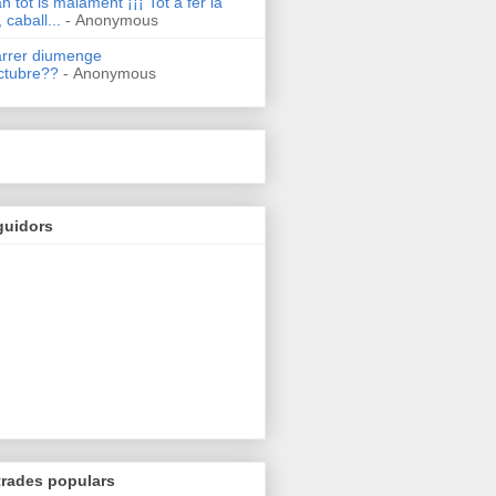
n tot is malament ¡¡¡ Tot a fer la
 caball...
- Anonymous
arrer diumenge
ctubre??
- Anonymous
guidors
trades populars