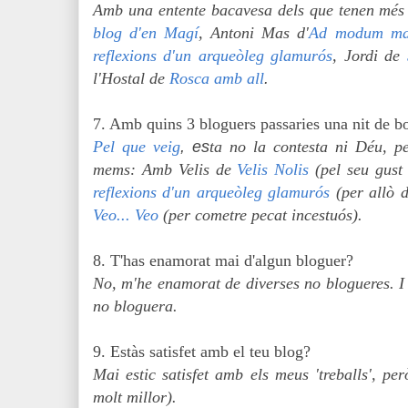
Amb una entente bacavesa dels que tenen més 
blog d'en Magí
, Antoni Mas d'
Ad modum ma
reflexions d'un arqueòleg glamurós
, Jordi de
l'Hostal de
Rosca amb all
.
7. Amb quins 3 bloguers passaries una nit de b
Pel que veig
, es
ta no la contesta ni Déu,
p
mems: Amb Velis de
Velis Nolis
(pel seu gust
reflexions d'un arqueòleg glamurós
(per allò d
Veo... Veo
(per cometre pecat incestuós).
8. T'has enamorat mai d'algun bloguer?
No, m'he enamorat de diverses no blogueres. I
no bloguera.
9. Estàs satisfet amb el teu blog?
Mai estic satisfet amb els meus 'treballs', per
molt millor).