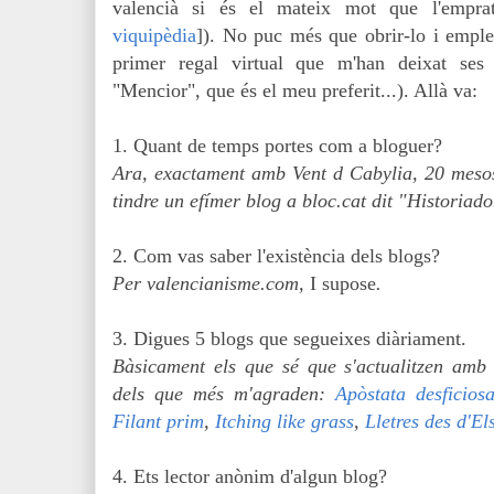
valencià si és el mateix mot que l'emprat
viquipèdia
]). No puc més que obrir-lo i emplena
primer regal virtual que m'han deixat ses
"Mencior", que és el meu preferit...). Allà va:
1. Quant de temps portes com a bloguer?
Ara, exactament amb Vent d Cabylia, 20 meso
tindre un efímer blog a bloc.cat dit "Historiado
2. Com vas saber l'existència dels blogs?
Per valencianisme.com,
I supose
.
3. Digues 5 blogs que segueixes diàriament.
Bàsicament els que sé que s'actualitzen amb 
dels que més m'agraden:
Apòstata desficios
Filant prim
,
Itching like grass
,
Lletres des d'El
4. Ets lector anònim d'algun blog?