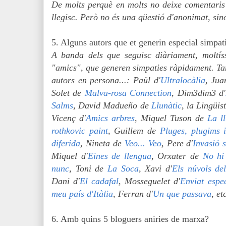
De molts perquè en molts no deixe comentaris
llegisc. Però no és una qüestió d'anonimat, sin
5. Alguns autors que et generin especial simpat
A banda dels que seguisc diàriament, moltís
"amics", que generen simpaties ràpidament. Tam
autors en persona...: Paül d'
Ultralocàlia
, Ju
Solet de
Malva-rosa Connection
, Dim3dim3 d'
Salms
, David Madueño de
Llunàtic
, la Lingüis
Vicenç d'
Amics arbres
, Miquel Tuson de
La l
rothkovic paint
, Guillem de
Pluges, plugims i
diferida
, Nineta de
Veo... Veo
, Pere d'
Invasió s
Miquel d'
Eines de llengua
, Orxater de
No hi
nunc
, Toni de
La Soca
, Xavi d'
Els núvols del
Dani d'
El cadafal
, Mosseguelet d'
Enviat espec
meu país d'Itàlia
, Ferran d'
Un que passava
, et
6. Amb quins 5 bloguers aniries de marxa?