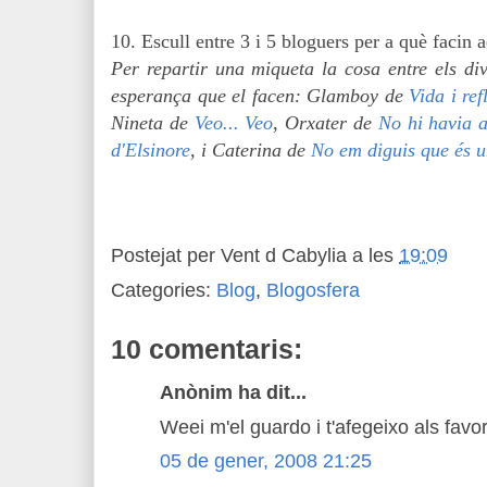
10. Escull entre 3 i 5 bloguers per a què facin
Per repartir una miqueta la cosa entre els div
esperança que el facen: Glamboy de
Vida i re
Nineta de
Veo... Veo
, Orxater de
No hi havia a
d'Elsinore
, i Caterina de
No em diguis que és 
Postejat per
Vent d Cabylia
a les
19:09
Categories:
Blog
,
Blogosfera
10 comentaris:
Anònim ha dit...
Weei m'el guardo i t'afegeixo als favo
05 de gener, 2008 21:25