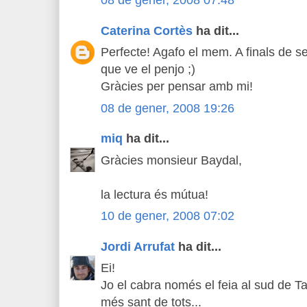
08 de gener, 2008 07:48
Caterina Cortès
ha dit...
Perfecte! Agafo el mem. A finals de se
que ve el penjo ;)
Gràcies per pensar amb mi!
08 de gener, 2008 19:26
miq
ha dit...
Gràcies monsieur Baydal,
la lectura és mútua!
10 de gener, 2008 07:02
Jordi Arrufat
ha dit...
Ei!
Jo el cabra només el feia al sud de Tar
més sant de tots...