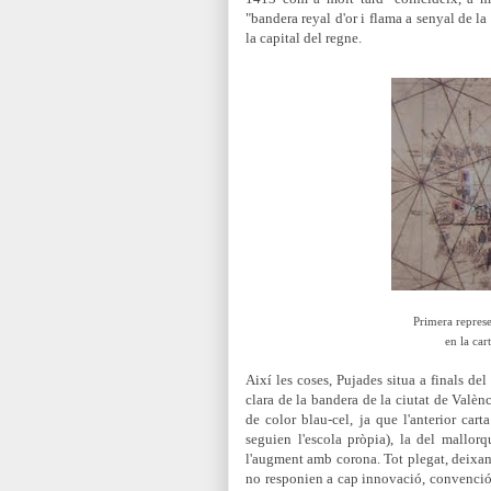
"bandera reyal d'or i flama a senyal de la
la capital del regne.
Primera repres
en la car
Així les coses, Pujades situa a finals d
clara de la bandera de la ciutat de Valè
de color blau-cel, ja que l'anterior car
seguien l'escola pròpia), la del mallo
l'augment amb corona. Tot plegat, deixant
no responien a cap innovació, convenció g