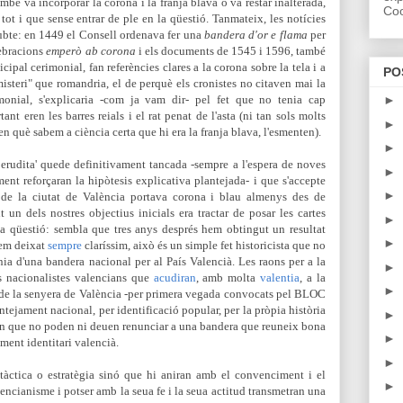
mbé va incorporar la corona i la franja blava o va restar inalterada,
Coo
t i que sense entrar de ple en la qüestió. Tanmateix, les notícies
ubte: en 1449 el Consell ordenava fer una
bandera d'or e flama
per
lebracions
emperò ab corona
i els documents de 1545 i 1596, també
cipal cerimonial, fan referències clares a la corona sobre la tela i a
PO
misteri" que romandria, el de perquè els cronistes no citaven mai la
monial, s'explicaria -com ja vam dir- pel fet que no tenia cap
►
nt eren les barres reials i el rat penat de l'asta (ni tan sols molts
►
n què sabem a ciència certa que hi era la franja blava, l'esmenten).
►
ó erudita' quede definitivament tancada -sempre a l'espera de noves
►
nt reforçaran la hipòtesis explicativa plantejada- i que s'accepte
►
 de la ciutat de València portava corona i blau almenys des de
n dels nostres objectius inicials era tractar de posar les cartes
►
 la qüestió: sembla que tres anys després hem obtingut un resultat
►
hem deixat
sempre
claríssim, això és un simple fet historicista que no
ia d'una bandera nacional per al País Valencià. Les raons per a la
►
ls nacionalistes valencians que
acudiran
, amb molta
valentia
, a la
►
 de la senyera de València -per primera vegada convocats pel BLOC
antejament nacional, per identificació popular, per la pròpia història
►
ben que no poden ni deuen renunciar a una bandera que reuneix bona
►
iment identitari valencià.
►
 tàctica o estratègia sinó que hi aniran amb el convenciment i el
►
alencianisme i potser amb la seua fe i la seua actitud transmetran una