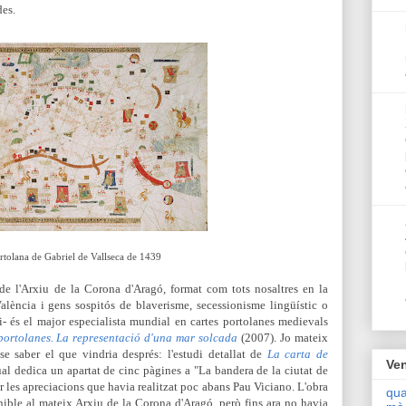
es.
rtolana de Gabriel de Vallseca de 1439
 de l'Arxiu de la Corona d'Arag
ó, format com tots nosaltres en la
 València i gens sospitós de blaverisme, secessionisme lingüístic o
i- és el major especialista mundial en cartes portolanes medievals
 portolanes. La representació d'una mar solcada
(2007). Jo
mateix
nse saber el que vindria després: l'estudi detallat
de
La carta de
Ven
ual dedica un apartat de cinc pàgines a "La bandera de la ciutat de
r les apreciacions que havia realitzat poc abans Pau Viciano. L'obra
qua
ni
ble al mateix Arxiu de la Corona d'Aragó, però fi
ns ara no havia