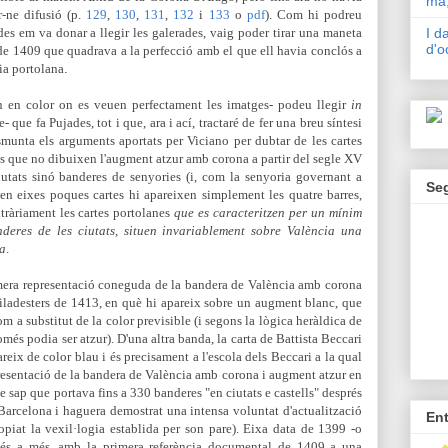
mà,
r-ne difusió (p.
129
,
130
,
131
,
132
i
133
o
pdf
). Com hi podreu
des em va
donar a llegir les galerades, vaig poder tirar una maneta
I d
d'o
de 1409 que quadrava a la perfecció amb el que ell havia co
nclós a
ia portolana
.
en en color on es veuen perfectament les imatges- podeu llegir
in
- que fa Pujades, tot i que, ara i ací, tractaré de fer
una breu síntesi
esmunta els argument
s aportats per Viciano per dubtar de les cartes
es que no dibuixen l'augment atzur amb corona a partir del segle XV
utats sinó banderes de senyories (i, com la se
nyoria governant a
Se
, en eixes poques cartes hi apareixen simplement les quatre barres,
ràriament les cartes portolanes
que es caracteritzen per un mínim
anderes de les ciutats, situen invariablement sobre València una
na
.
imera representació coneguda de la bandera de València amb corona
ila
desters de 1413, en què hi apareix sobre un augment blanc, que
om a substitut de la color previsible (i segons la lògica heràldica de
omés podia ser atzur
). D'una altra banda, la carta de Battista Beccari
reix de color blau i és precisament a l'escola dels Beccari a la qual
esentació de la bandera de València amb corona i augment atzur en
sap que portava fins a 330 banderes "en ciutats e castells" despré
s
Barcelona i haguera demostrat una intensa voluntat d'actualització
En
 copiat la vexil·logia establida per son pare). Eixa data de 1399 -o
és a més, amb la primera referència documental de 1409 a una