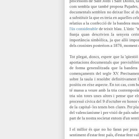
processons de Sant Jordi i Sant Dionís, ta
com sembla que també proposa Pujades, to
documentals semblen no deixar lloc al d
a substituir la que es treia en aquelles ce
relatius a la confecció de la bandera muni
l'ús considerable
de teixit blau. L'únic "
franja quan descrivien la senyera ceri
importància simbòlica, ja que allò importa
dels cronistes posteriors a 1876, moment e
Tot plegat, doncs, espere que la 'qüesti
aportacions documentals que previsibleme
de forma generalitzada que la bandera
començaments del segle XV. Precisament u
sobre la taula i resoldre definitivament
positiu en eixe aspecte. En tot cas, com 
té massa a veure amb la tria contemporàn
tria són totes unes altres i pense que e
processó cívica del 9 d'octubre en honor
de la capital- les tenen ben clares. Per pl
del valencianisme i per visió de país sa
part de la nostra societat entorn d'un sent
I el millor és que no ho faran per pura
sentiment d'estar fent país, d'estar fent v