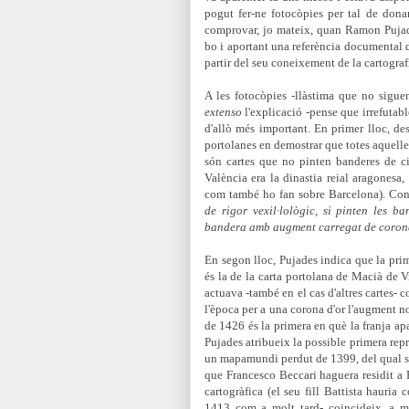
pogut fer-ne fotocòpies per tal de dona
comprovar, jo mateix, quan Ramon Puja
bo i aportant una referència documental 
partir del seu coneixement de la cartograf
A les fotocòpies -llàstima que no sigu
extenso
l'explicació -pense que irrefutable
d'allò més important. En primer lloc, d
portolanes en demostrar que totes aquell
són cartes que
no pinten banderes de ci
Valè
ncia era la dinastia reial aragonesa
com també ho fan sobre Barcelona). Cont
de rigor vexil·lològic, si pinten les b
bandera amb augment carrega
t de coro
En segon lloc, Pujades indica que la pr
és la de la carta portolana de Macià de V
actuava -també en el cas d
'a
ltres car
tes- c
l'època
per a una corona d'or l'augment n
de 1426 és la primera en què la franja apa
Pujades atribueix la possible
primera repr
un mapamundi perdut de 1399, del qual se 
que Francesco Beccari haguera residit a 
cartogràfica (el seu fill Battista hauria
1413 com a molt tard- coincideix, a m