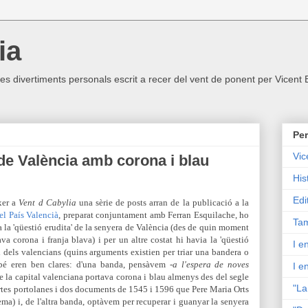
ia
ltres divertiments personals escrit a recer del vent de ponent per Vicent
Per
Vic
 de València amb corona i blau
His
Edi
ixer a
Vent d Cabylia
una sèrie de posts arran de la publicació a la
el País Valencià
, preparat conjuntament amb Ferran Esquilache, ho
Tam
ia la 'qüestió erudita' de la senyera de València (des de quin moment
ava corona i franja blava) i per un
altre costat hi havi
a la 'qüestió
I e
l dels valencians (quins arguments e
xistien per triar una bandera o
mbé eren ben clares: d'una banda, pensàvem -
a l'espera de noves
I e
e la capital valenciana portava corona i blau almenys des del segle
"La
artes portolanes i dos documents de 1545
i 1596 que Pere
Maria Orts
ema) i, de l'altra banda, optàvem per recuperar i guanyar la senyera