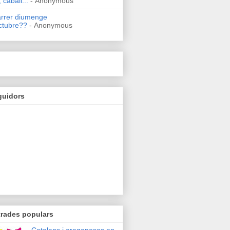
 caball...
- Anonymous
arrer diumenge
ctubre??
- Anonymous
guidors
trades populars
Catalans i aragonesos en