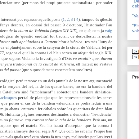
"De
encianisme (per raons del propi projecte nacionalista i per poder
del
"Va
 interessat pot repassar aquells posts (
1
,
2
,
3
i
4
); tampoc és qüestió
d'anys després, en ocasió del passat 9 d'octubre, l'historiador Pau
"El
dera de la ciutat de València (segles XIV-XIX)
, en què, com ja
vaig
val
ològica' de 'qüestió erudita', tot tractant de desballestar la nostra
bretot amb apel·lacions a l'autenticitat històrica
-res més lluny de
mava el
plantejament sobre la senyera de la ciutat de València fet per
77, segons el qual la corona i el blau serien un afegit del segle XIX,
m que segons Viciano la investigació d'Orts
va establir que, durant
 senyera tradic
ional de la ciutat de València
, ell mateix no s'estava
ns del passat
(que suposadament escometíem nosaltres).
Pre
deològica' però ta
m
poc e
n un dels puntals de la nostra argumentació
ue la senyera del rei, la de les quatre barres, no era la bandera del
e Catalunya sinó "simplement" i sobretot una bandera dinàstica-,
caclosques
per tal de plantejar que les representacions
de les cartes
 que potser el cas de la bandera valenciana es podia reduir a una
com jo abans-
entrava a fer càbales sobre les quantitats de drap blau
96. Huitanta pàgines senceres destinades
a demostrar "l'evidència"
nts- no figurava cap corona sobre la tela de la bandera
. Però ara, un
-supose que el mateix Pau ho
haurà d'acceptar- que la corona i
e) existien almenys des del segle XV. Que com ho sabem? Perquè han
ts als quals restàvem oberts fa tres anys, realitzades per l'arxiver i