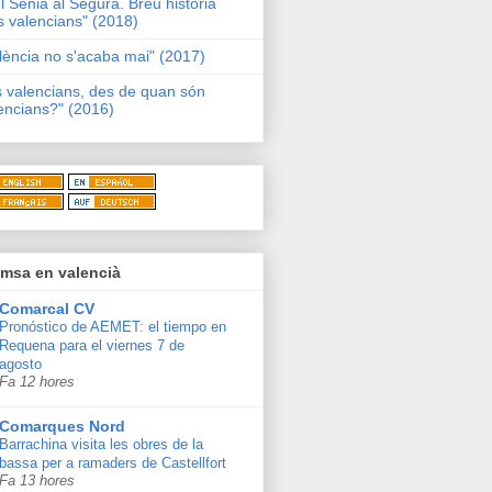
l Sénia al Segura. Breu història
s valencians" (2018)
lència no s'acaba mai" (2017)
s valencians, des de quan són
encians?" (2016)
msa en valencià
Comarcal CV
Pronóstico de AEMET: el tiempo en
Requena para el viernes 7 de
agosto
Fa 12 hores
Comarques Nord
Barrachina visita les obres de la
bassa per a ramaders de Castellfort
Fa 13 hores