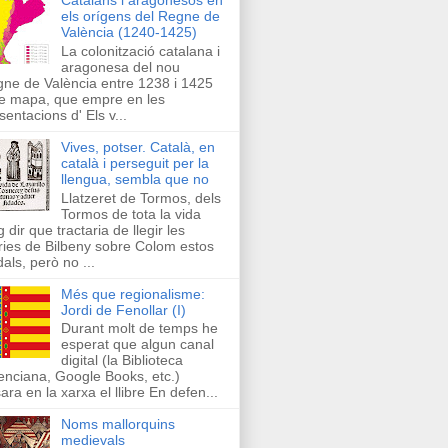
els orígens del Regne de
València (1240-1425)
La colonització catalana i
aragonesa del nou
ne de València entre 1238 i 1425
e mapa, que empre en les
sentacions d' Els v...
Vives, potser. Català, en
català i perseguit per la
llengua, sembla que no
Llatzeret de Tormos, dels
Tormos de tota la vida
g dir que tractaria de llegir les
ries de Bilbeny sobre Colom estos
als, però no ...
Més que regionalisme:
Jordi de Fenollar (I)
Durant molt de temps he
esperat que algun canal
digital (la Biblioteca
enciana, Google Books, etc.)
ara en la xarxa el llibre En defen...
Noms mallorquins
medievals