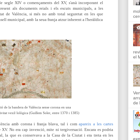
de segle XIV o començaments del XV, s'anà incorporant el
resent als documents reials i els escuts municipals, a les
mol
tat de València, si més no amb total seguretat en les que
cer
sell municipal, amb la seua franja atzur inherent a l'heràldica
rev
el 
Ven
arr
de l
ció de la bandera de València sense corona en una
ivitat vexil·lològica (Guillem Soler, entre 1370 i 1385)
ència amb
corona i franja blava, tal i com
apareix a les cartes
e XV. No era cap invenció, mite ni tergiversació. Encara es podria
ial, la que es conservava a la Casa de la Ciutat i era treta en les
exp