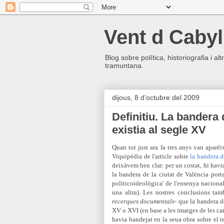
Vent d Cabyl
Blog sobre política, historiografia i a
tramuntana.
dijous, 8 d’octubre del 2009
Definitiu. La bandera
existia al segle XV
Quan tot just ara fa tres anys van aparé
Viquipèdia de l'article sobre
la bandera d
deixàvem be
n clar: per un costat, hi hav
la bandera de la ciutat de València port
politicoideològica' de l'ensenya naciona
una altra). Les nostres conclusions ta
recerques d
ocumentals
- que la bandera d
XV o XVI (en base a les imatges de les c
havia bandejat en la seua obra sobre el t