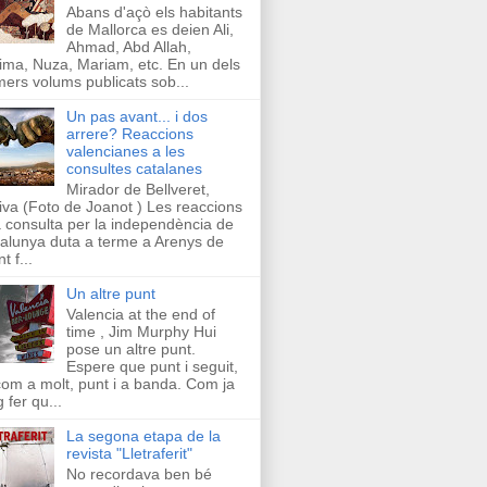
Abans d'açò els habitants
de Mallorca es deien Ali,
Ahmad, Abd Allah,
ima, Nuza, Mariam, etc. En un dels
mers volums publicats sob...
Un pas avant... i dos
arrere? Reaccions
valencianes a les
consultes catalanes
Mirador de Bellveret,
iva (Foto de Joanot ) Les reaccions
a consulta per la independència de
alunya duta a terme a Arenys de
t f...
Un altre punt
Valencia at the end of
time , Jim Murphy Hui
pose un altre punt.
Espere que punt i seguit,
com a molt, punt i a banda. Com ja
g fer qu...
La segona etapa de la
revista "Lletraferit"
No recordava ben bé