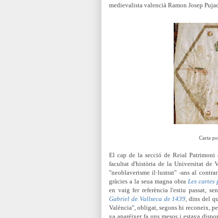
medievalista valencià Ramon Josep Pujad
Carta po
El cap de la secció de Reial Patrimoni
facultat d'història de la Universitat de
"neoblaverisme il·lustrat" -ans
al contrar
gràcies a la seua magna obra
Les cartes
en
vaig fer refer
ència l'estiu passat
, se
Gabriel de Vallseca de 1439
, dins del q
València", obligat, segons hi reconeix, pe
va aparéixer fa uns mesos i estava dispo