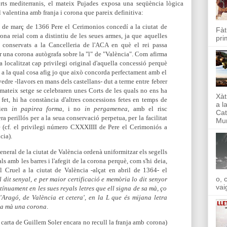
rts mediterranis, el mateix Pujades exposa una seqüència lògica
 valentina amb franja i corona que pareix definitiva:
5 de març de 1366 Pere el Cerimonios concedí a la ciutat de
Fàt
rona reial com a distintiu de les seues armes, ja que aquelles
pri
 conservats a la Cancelleria de l'ACA en què el rei passa
r una c
orona autògrafa sobre la "l" de "València". Com afirma
a localitzat cap privilegi original d'aquella concessió perquè
, a la qual cosa afig jo que això concorda perfectament amb el
vedre -llavors en mans d
els castellans- dut a terme entre febrer
mateix setge se celebraren unes Corts de les quals no ens ha
Xàt
 fet, hi ha constància d'altres concessions fetes en temps de
a l
eien
in papirea forma
, i no
in pergamenea
, amb el risc
Cat
a perillós per a la seua conservació perpetua, per la facilitat
Mun
 (cf. el privilegi número CXXXIIII de Pere el Cerim
oniós a
cia).
neral de la ciutat de Valèn
cia ordenà uniformitzar els segells
ls amb les barres i l'afegit de la corona perquè, com s'hi deia,
l Cruel a la ciutat de València -alçat en abril de 1364- el
o, 
 dit senyal, e per maior certificació e memòria lo dit senyor
vai
ínuament en les sues reyals letres que ell signa de sa mà, ço
 d'Aragó, de València et cetera', en la L que és mijana letra
 sa mà una corona
.
 carta de Guillem Soler encara no recull la franja amb corona)