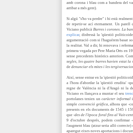
amb corona i blau com a bandera del val
arribar a més gent
).
Si algú "s'ho va perdre" i hi està realment
de repetir-se ací eternament. Un parell 
Viciano publicà
Barres i corones. La ban
explicar
, disfres
sà
la 'qüestió politicoide
argumentació com si l'haguérem basat
so
la realitat. Val a dir, hi renovava i refer
primera vegada per Pere Mari
a Orts en 19
sense precedents històrics anteriors. Co
segles, les quatre barres havien estat la
de
denunciar els mites i les tergiversacio
Així, sense entrar en la 'qüestió politicoi
a l'hora d'abordar la 'qüestió erudita' -q
regne de València ni la d'Aragó ni la d
Viciano es llançava a muntar el seu
tren
portolanes tenien un
caràcter informal
i
simple
convenció gràfica
, alhora que -
presents en els documents de 1545 i 15
que -
des de l'època foral fins al Vuit-ce
9 d'octubre després, podem confirmar 
l'au
gment blau (atzur seria allò correct
aparegut eixes noves aportacions i documen