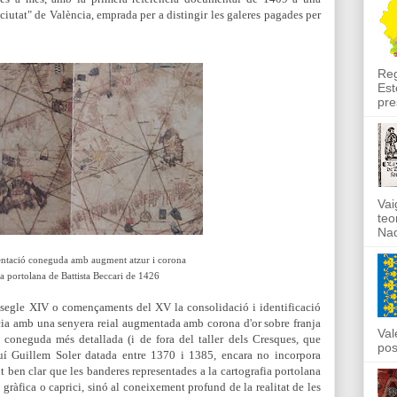
 ciutat" de València, emprada per a distingir les galeres pagades per
Reg
Est
pre
Vai
teo
Nad
entació coneguda amb augment atzur i corona
ta portolana de Battista Beccari de 1426
el segle XIV o començaments del XV la consolidació i identificació
ncia amb una senyera reial augmentada amb corona d'or sobre franja
Val
ta coneguda més detallada
(i de fora del taller dels Cresques, que
pos
rquí Guillem Soler datada entre 1370 i 1385, encara no
incorpora
 ben clar que les banderes representades a la cartografia portolana
ràfica o caprici, sinó al coneixement profund de la realitat de les