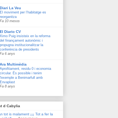
Diari La Veu
El moviment per l’habitatge es
reorganitza
Fa 10 mesos
El Diario CV
Ximo Puig insisteix en la reforma
del finançament autonòmic i
propugna institucionalitzar la
conferència de presidents
Fa 6 anys
Ara Multimèdia
Aprofitament, residu 0 i economia
circular. És possible i tenim
l'exemple a Benimarfull amb
Envaplast
Fa 8 anys
t d Cabylia
n tot is malament ¡¡¡ Tot a fer la