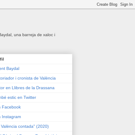
 Baydal, una barreja de xaloc i
fil
ent Baydal
toriador i cronista de València
tor en Llibres de la Drassana
bé estic en Twitter
n Facebook
n Instagram
 València contada" (2020)