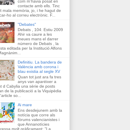
com m'havia posat en
contacte amb ells. Tinc
t mala memòria, jo, i he hagut de
car-ho al correu electrònic. F...
"Debates"
Debats , 104: Estiu 2009
Ahir va caure a les
meues mans el darrer
número de Debats , la
ista editada per la Institució Alfons
Magnànim...
Definitiu. La bandera de
València amb corona i
blau existia al segle XV
Quan tot just ara fa tres
anys van aparéixer a
t d Cabylia una sèrie de posts
an de la publicació a la Viquipèdia
'article so...
Ai mare
Ens desdejunem amb la
notícia que corre als
fòrums valencianistes i
que Annanotícies
ressa molt gràficament: "La