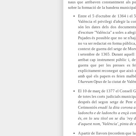
naus que arribaven constantment als po
sobre la formació de la bandera municipal
Entre el 5 d'octubre de 1364 i el 
València el privilegi d'afegir la co
són les dates dels dos documents
d'escriure "València" a soles a afegi
Pujades és possible que no se n'haj
no va ser redactat en forma pública
context de guerra del setge de Mor
i setembre de 1365. Durant aquell 
arribat cap instrument públic i, de
guerra que per les presses es f
explícitament r
econegut que això er
amb què els papers es feien malbé
l'
Aureum Opus
de la ciutat de Valèn
El 10 de març de 1377 el Consell Ge
de totes les corts judicials municipa
després del segon setge de Pere e
Cerimoniós
enadí la dita corona al
ladonchs e de ladonchs a ençà cont
és, en lo seu títol on se diu 'rey
d'aquest nom, 'València', pinta de
A partir de llavors (recordem que la