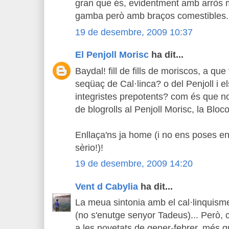
gran que és, evidentment amb arròs m
gamba però amb braços comestibles.
19 de desembre, 2009 10:37
El Penjoll Morisc
ha dit...
Baydal! fill de fills de moriscos, a q
seqüaç de Cal·linca? o del Penjoll i el
integristes prepotents? com és que no 
de blogrolls al Penjoll Morisc, la Blo
Enllaça'ns ja home (i no ens poses e
sèrio!)!
19 de desembre, 2009 14:20
Vent d Cabylia
ha dit...
La meua sintonia amb el cal·linquism
(no s'enutge senyor Tadeus)... Però, 
a les novetats de gener-febrer, més 