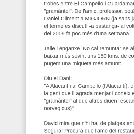
trobes entre El Campello i Guardama
"gramàntol". De l'amic, professor, botà
Daniel Climent a MIGJORN (ja saps ja
el terme es discutí -a bastança- al v
del 2009 fa poc més d'una setmana.
Talle i enganxe. No cal remuntar-se a
baixar més sovint uns 150 kms. de cos
pugem una miqueta més amunt:
Diu el Dani:
"A Alacant i al Campello (l'Alacantí), e
la gent que li agrada menjar i coneix
"gramàntol" al que altres diuen "esc
norvegicus)"
David mira que n'hi ha, de platges ent
Segura! Procura que l'amo del restaura