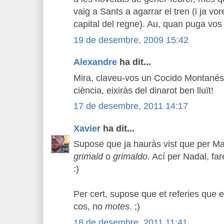
vaig a Sants a agarrar el tren (i ja vor
capital del regne). Au, quan puga vos
19 de desembre, 2009 15:42
Alexandre
ha dit...
Mira, claveu-vos un Cocido Montanés 
ciència, eixiràs del dinarot ben lluït!
17 de desembre, 2011 14:17
Xavier
ha dit...
Supose que ja hauràs vist que per Ma
grimald
o
grimaldo
. Ací per Nadal, f
:)
Per cert, supose que et referies que e
cos, no
motes
. ;)
18 de desembre, 2011 11:41