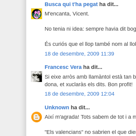
Busca qui t'ha pegat
ha dit...
M'encanta, Vicent.
No tenia ni idea: sempre havia dit bog
És curiós que el llop també nom al llo
18 de desembre, 2009 11:39
Francesc Vera
ha dit...
Si eixe arròs amb llamàntol està tan 
dona, et xuclaràs els dits. Bon profit!
18 de desembre, 2009 12:04
Unknown
ha dit...
Així m'agrada! Tots sabem de tot i a
"Els valencians" no sabrien el que diem