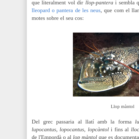
que literalment vol dir
llop-pantera
i sembla q
lleopard o
pantera de les neus
, que com el llam
motes sobre el seu cos:
Llop màntol
Del grec passaria al llatí amb la forma
l
lupocantus
,
lopocantus
,
lopcàntol
i fins al
llo
de l'Empordà
o al
lop màntol
que es document