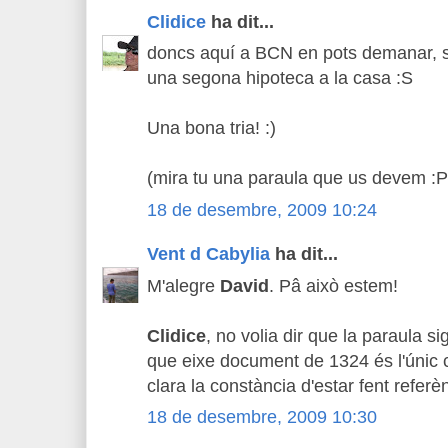
Clidice
ha dit...
doncs aquí a BCN en pots demanar, se
una segona hipoteca a la casa :S
Una bona tria! :)
(mira tu una paraula que us devem :P
18 de desembre, 2009 10:24
Vent d Cabylia
ha dit...
M'alegre
David
. Pâ això estem!
Clidice
, no volia dir que la paraula si
que eixe document de 1324 és l'únic
clara la constància d'estar fent referèn
18 de desembre, 2009 10:30