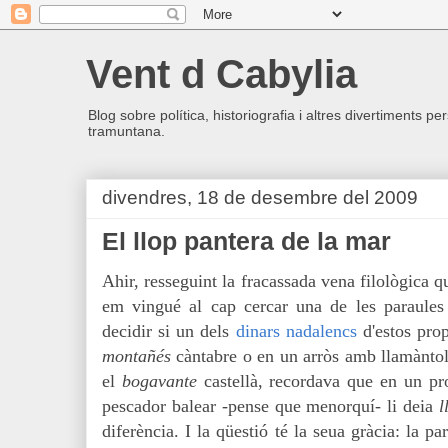
Vent d Cabylia
Blog sobre política, historiografia i altres divertiments p
tramuntana.
divendres, 18 de desembre del 2009
El llop pantera de la mar
Ahir, resseguint la fracassada vena filològica 
em vingué al cap cercar una de les paraules
decidir si un dels
dinars nadalencs
d'estos prop
montañés
càntabre o en un arròs amb llamàntol.
el
bogavante
castellà, recordava que en un p
pescador balear -pense que menorquí- li deia
l
diferència. I la qüestió té la seua gràcia: la p