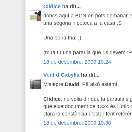
Clidice
ha dit...
doncs aquí a BCN en pots demanar, se
una segona hipoteca a la casa :S
Una bona tria! :)
(mira tu una paraula que us devem :P
18 de desembre, 2009 10:24
Vent d Cabylia
ha dit...
M'alegre
David
. Pâ això estem!
Clidice
, no volia dir que la paraula si
que eixe document de 1324 és l'únic
clara la constància d'estar fent referèn
18 de desembre, 2009 10:30