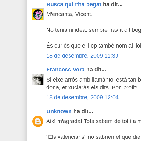
Busca qui t'ha pegat
ha dit...
M'encanta, Vicent.
No tenia ni idea: sempre havia dit bog
És curiós que el llop també nom al llo
18 de desembre, 2009 11:39
Francesc Vera
ha dit...
Si eixe arròs amb llamàntol està tan 
dona, et xuclaràs els dits. Bon profit!
18 de desembre, 2009 12:04
Unknown
ha dit...
Així m'agrada! Tots sabem de tot i a
"Els valencians" no sabrien el que diem