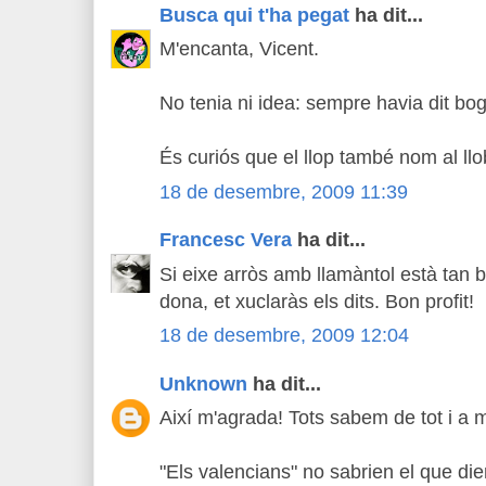
Busca qui t'ha pegat
ha dit...
M'encanta, Vicent.
No tenia ni idea: sempre havia dit bog
És curiós que el llop també nom al llo
18 de desembre, 2009 11:39
Francesc Vera
ha dit...
Si eixe arròs amb llamàntol està tan 
dona, et xuclaràs els dits. Bon profit!
18 de desembre, 2009 12:04
Unknown
ha dit...
Així m'agrada! Tots sabem de tot i a
"Els valencians" no sabrien el que diem