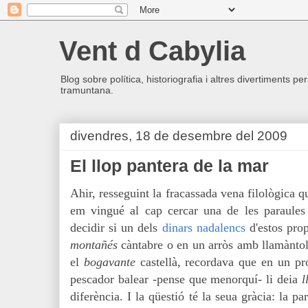
Vent d Cabylia
Blog sobre política, historiografia i altres divertiments p
tramuntana.
divendres, 18 de desembre del 2009
El llop pantera de la mar
Ahir, resseguint la fracassada vena filològica 
em vingué al cap cercar una de les paraules
decidir si un dels
dinars nadalencs
d'estos prop
montañés
càntabre o en un arròs amb llamàntol.
el
bogavante
castellà, recordava que en un p
pescador balear -pense que menorquí- li deia
l
diferència. I la qüestió té la seua gràcia: la p