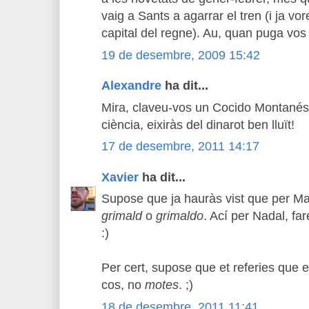
vaig a Sants a agarrar el tren (i ja vor
capital del regne). Au, quan puga vos
19 de desembre, 2009 15:42
Alexandre
ha dit...
Mira, claveu-vos un Cocido Montanés 
ciència, eixiràs del dinarot ben lluït!
17 de desembre, 2011 14:17
Xavier
ha dit...
Supose que ja hauràs vist que per Ma
grimald
o
grimaldo
. Ací per Nadal, f
:)
Per cert, supose que et referies que e
cos, no
motes
. ;)
18 de desembre, 2011 11:41