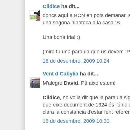
Clidice
ha dit...
doncs aquí a BCN en pots demanar, se
una segona hipoteca a la casa :S
Una bona tria! :)
(mira tu una paraula que us devem :P
18 de desembre, 2009 10:24
Vent d Cabylia
ha dit...
M'alegre
David
. Pâ això estem!
Clidice
, no volia dir que la paraula si
que eixe document de 1324 és l'únic
clara la constància d'estar fent referèn
18 de desembre, 2009 10:30