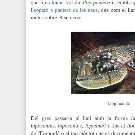
que literalment vol dir
llop-pantera
i sembla q
lleopard o
pantera de les neus
, que com el llam
motes sobre el seu cos:
Llop màntol
Del grec passaria al llatí amb la forma
l
lupocantus
,
lopocantus
,
lopcàntol
i fins al
llo
de l'Empordà
o al
lop màntol
que es document