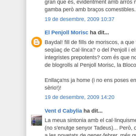
gran que és, evidentment amb arròs m
gamba però amb braços comestibles.
19 de desembre, 2009 10:37
El Penjoll Morisc
ha dit...
Baydal! fill de fills de moriscos, a q
seqüaç de Cal·linca? o del Penjoll i el
integristes prepotents? com és que no 
de blogrolls al Penjoll Morisc, la Blo
Enllaça'ns ja home (i no ens poses e
sèrio!)!
19 de desembre, 2009 14:20
Vent d Cabylia
ha dit...
La meua sintonia amb el cal·linquism
(no s'enutge senyor Tadeus)... Però, 
a les novetats de gener-febrer, més 