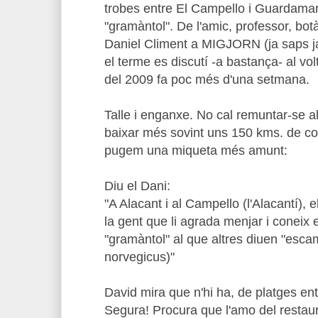
trobes entre El Campello i Guardama
"gramàntol". De l'amic, professor, botà
Daniel Climent a MIGJORN (ja saps ja
el terme es discutí -a bastança- al v
del 2009 fa poc més d'una setmana.
Talle i enganxe. No cal remuntar-se a
baixar més sovint uns 150 kms. de cos
pugem una miqueta més amunt:
Diu el Dani:
"A Alacant i al Campello (l'Alacantí), e
la gent que li agrada menjar i coneix
"gramàntol" al que altres diuen "esc
norvegicus)"
David mira que n'hi ha, de platges ent
Segura! Procura que l'amo del restaura