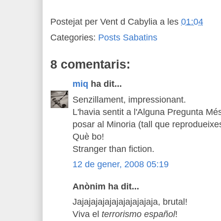
Postejat per
Vent d Cabylia
a les
01:04
Categories:
Posts Sabatins
8 comentaris:
miq
ha dit...
Senzillament, impressionant.
L'havia sentit a l'Alguna Pregunta Mé
posar al Minoria (tall que reprodueixe
Què bo!
Stranger than fiction.
12 de gener, 2008 05:19
Anònim ha dit...
Jajajajajajajajajajajaja, brutal!
Viva el
terrorismo español
!