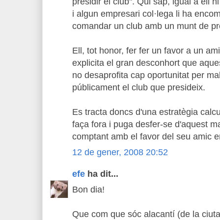
presidir el club". Qui sap, igual a ell n
i algun empresari col·lega li ha enco
comandar un club amb un munt de p
Ell, tot honor, fer fer un favor a un a
explicita el gran desconhort que aquest
no desaprofita cap oportunitat per mal
públicament el club que presideix.
Es tracta doncs d'una estratègia calcul
faça fora i puga desfer-se d'aquest m
comptant amb el favor del seu amic 
12 de gener, 2008 20:52
efe
ha dit...
Bon dia!
Que com que sóc alacantí (de la ciutat