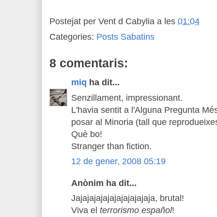
Postejat per
Vent d Cabylia
a les
01:04
Categories:
Posts Sabatins
8 comentaris:
miq
ha dit...
Senzillament, impressionant.
L'havia sentit a l'Alguna Pregunta Mé
posar al Minoria (tall que reprodueixe
Què bo!
Stranger than fiction.
12 de gener, 2008 05:19
Anònim ha dit...
Jajajajajajajajajajajaja, brutal!
Viva el
terrorismo español
!