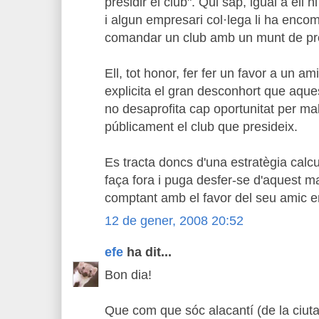
presidir el club". Qui sap, igual a ell n
i algun empresari col·lega li ha enco
comandar un club amb un munt de p
Ell, tot honor, fer fer un favor a un a
explicita el gran desconhort que aquest
no desaprofita cap oportunitat per mal
públicament el club que presideix.
Es tracta doncs d'una estratègia calcul
faça fora i puga desfer-se d'aquest m
comptant amb el favor del seu amic 
12 de gener, 2008 20:52
efe
ha dit...
Bon dia!
Que com que sóc alacantí (de la ciutat