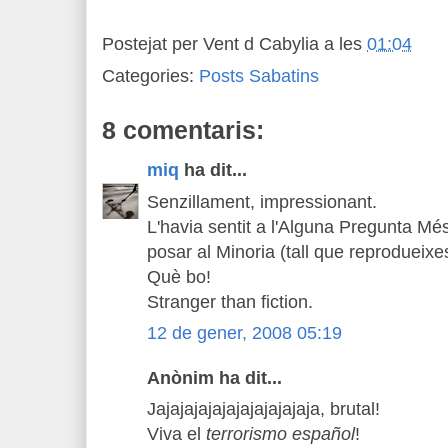
Postejat per
Vent d Cabylia
a les
01:04
Categories:
Posts Sabatins
8 comentaris:
miq
ha dit...
Senzillament, impressionant.
L'havia sentit a l'Alguna Pregunta Mé
posar al Minoria (tall que reprodueixe
Què bo!
Stranger than fiction.
12 de gener, 2008 05:19
Anònim ha dit...
Jajajajajajajajajajajaja, brutal!
Viva el
terrorismo español
!