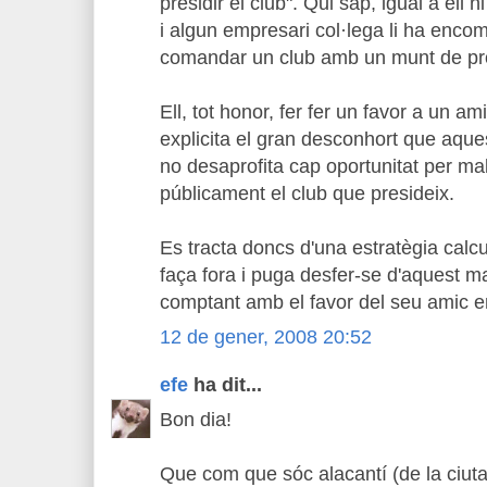
presidir el club". Qui sap, igual a ell n
i algun empresari col·lega li ha enco
comandar un club amb un munt de p
Ell, tot honor, fer fer un favor a un a
explicita el gran desconhort que aquest
no desaprofita cap oportunitat per mal
públicament el club que presideix.
Es tracta doncs d'una estratègia calcul
faça fora i puga desfer-se d'aquest m
comptant amb el favor del seu amic 
12 de gener, 2008 20:52
efe
ha dit...
Bon dia!
Que com que sóc alacantí (de la ciutat