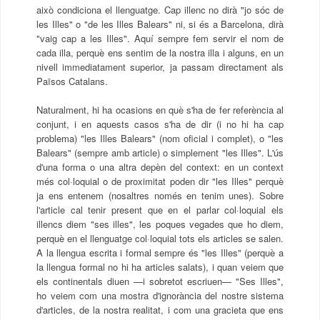
això condiciona el llenguatge. Cap illenc no dirà "jo sóc de
les Illes" o "de les Illes Balears" ni, si és a Barcelona, dirà
"vaig cap a les Illes". Aquí sempre fem servir el nom de
cada illa, perquè ens sentim de la nostra illa i alguns, en un
nivell immediatament superior, ja passam directament als
Països Catalans.
Naturalment, hi ha ocasions en què s'ha de fer referència al
conjunt, i en aquests casos s'ha de dir (i no hi ha cap
problema) "les Illes Balears" (nom oficial i complet), o "les
Balears" (sempre amb article) o simplement "les Illes". L'ús
d'una forma o una altra depèn del context: en un context
més col·loquial o de proximitat poden dir "les Illes" perquè
ja ens entenem (nosaltres només en tenim unes).
Sobre
l'article cal tenir present que en el parlar col·loquial els
illencs diem "ses illes", les poques vegades que ho diem,
perquè en el llenguatge col·loquial tots els articles se salen.
A la llengua escrita i formal sempre és "les Illes" (perquè a
la llengua formal no hi ha articles salats), i quan veiem que
els continentals diuen —i sobretot escriuen— "Ses Illes",
ho veiem com una mostra d'ignorància del nostre sistema
d'articles, de la nostra realitat, i com una gracieta que ens