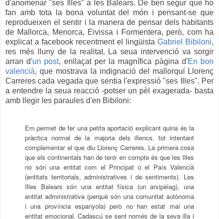
d'anomenar "ses Illes" a les Balears. De ben segur que ho
fan amb tota la bona voluntat del món i pensant-se que
reprodueixen el sentir i la manera de pensar dels habitants
de Mallorca, Menorca, Eivissa i Formentera, però, com ha
explicat a facebook recentment el lingüista
Gabriel Bibiloni
,
res més lluny de la realitat. La seua intervenció va sorgir
arran d'
un post
, enllaçat per la magnífica pàgina d'
En bon
valencià
, que mostrava la indignació del mallorquí Llorenç
Carreres cada vegada que sentia l'expressió "ses Illes". Per
a entendre la seua reacció -potser un pèl exagerada- basta
amb llegir les paraules d'en Bibiloni:
E
m permet de fer una petita aportació explicant quina és la
pràctica normal de la majoria dels illencs, tot intentant
complementar el que diu Llorenç Carreres. La primera cosa
que els continentals han de tenir en compte és que les Illes
no són una entitat com el Principat o el País Valencià
(entitats territorials, administratives i de sentiments). Les
Illes Balears són una entitat física (un arxipèlag), una
entitat administrativa (perquè són una comunitat autònoma
i una província espanyola) però no han estat mai una
entitat emocional. Cadascú se sent només de la seva illa i