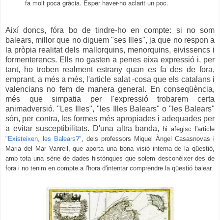
fa molt poca gràcia. Esper haver-ho aclarit un poc.
Així doncs, fóra bo de tindre-ho en compte: si no som
balears, millor que no diguem "ses Illes", ja que no respon a
la pròpia realitat dels mallorquins, menorquins, eivissencs i
formenterencs.
Ells no gasten a penes eixa expressió i, per
tant, ho troben realment estrany quan es fa des de fora,
emprant, a més a més, l'article salat -cosa que els catalans i
valencians no fem de manera general. En conseqüència,
més que simpatia per l'expressió trobarem certa
animadversió. "Les Illes", "les Illes Balears" o "les Balears"
són, per contra, les formes més apropiades i adequades per
a evitar susceptibilitats. D'una altra banda,
hi afegisc l'article
"Existeixen, les Balears?"
, dels professors Miquel Àngel Casasnovas i
Maria del Mar Vanrell, que aporta una bona visió interna de la qüestió,
amb tota una sèrie de dades històriques que solem desconéixer des de
fora i no tenim en compte a l'hora d'intentar comprendre la qüestió balear.