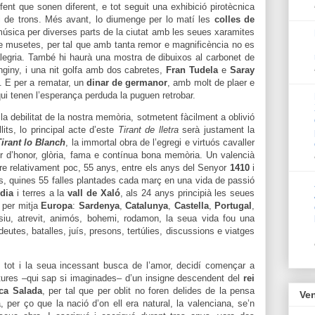
ent que sonen diferent, e tot seguit una exhibició pirotècnica
 i de trons. Més avant, lo diumenge per lo matí les
colles de
música per diverses parts de la ciutat amb les seues xaramites
s e musetes, per tal que amb tanta remor e magnificència no es
alegria. També hi haurà una mostra de dibuixos al carbonet de
’enginy, i una nit golfa amb dos cabretes,
Fran Tudela
e
Saray
e. E per a rematar, un
dinar de germanor
, amb molt de plaer e
 qui tenen l’esperança perduda la puguen retrobar.
a debilitat de la nostra memòria, sotmetent fàcilment a oblivió
its, lo principal acte d’este
Tirant de lletra
serà justament la
Tirant lo Blanch
, la immortal obra de l’egregi e virtuós cavaller
r d’honor, glòria, fama e contínua bona memòria. Un valencià
ure relativament poc, 55 anys, entre els anys del Senyor
1410
i
s, quines 55 falles plantades cada març en una vida de passió
dia
i terres a la
vall de Xaló
, als 24 anys principià les seues
 per mitja
Europa
:
Sardenya
,
Catalunya
,
Castella
,
Portugal
,
iu, atrevit, animós, bohemi, rodamon, la seua vida fou una
utes, batalles, juís, presons, tertúlies, discussions e viatges
í, tot i la seua incessant busca de l’amor, decidí començar a
entures –qui sap si imaginades– d’un insigne descendent del
rei
ca Salada
, per tal que per oblit no foren delides de la pensa
Ven
 per ço que la nació d’on ell era natural, la valenciana, se’n