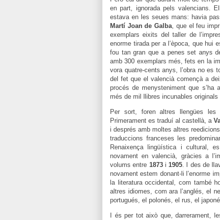
en part, ignorada pels valencians. E
estava en les seues mans: havia pass
Martí Joan de Galba
, que el feu imp
exemplars eixits del taller de l’imp
enorme tirada per a l’època, que hui e
fou tan gran que a penes set anys 
amb 300 exemplars més, fets en la im
vora quatre-cents anys, l’obra no es 
del fet que el valencià començà a deix
procés de menysteniment que s’ha al
més de mil llibres incunables original
Per sort, foren altres llengües le
Primerament es traduí al castellà, a
Va
i després amb moltes altres reedicions 
traduccions franceses les predominan
Renaixença lingüística i cultural, 
novament en valencià, gràcies a l’i
volums entre
1873
i
1905
. I des de ll
novament estem donant-li l’enorme imp
la literatura occidental, com també h
altres idiomes, com ara l’anglés, el ne
portugués, el polonés, el rus, el japon
I és per tot això que, darrerament, le