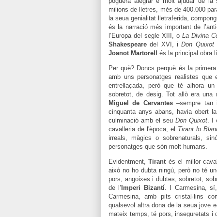
poguera alegrar e molt ajudar de la 
milions de lletres, més de 400.000 para
la seua genialitat lletraferida, compon
és la narració més important de l’ant
l’Europa del segle XIII, o
La Divina C
Shakespeare
del XVI, i
Don Quixot
Joanot Martorell
és la principal obra l
Per què? Doncs perquè és la primera
amb uns personatges realistes que 
entrellaçada, però que té alhora un d
sobretot, de desig. Tot allò era una 
Miguel de Cervantes
–sempre tan in
cinquanta anys abans, havia obert la
culminació amb el seu
Don Quixot
. I
cavalleria de l'època, el
Tirant lo Bla
irreals, màgics o sobrenaturals, si
personatges que són molt humans.
Evidentment,
Tirant
és el millor caval
això no ho dubta ningú, però no té un
pors, angoixes i dubtes; sobretot, so
de l’
Imperi Bizantí
. I Carmesina, sí
Carmesina, amb pits cristal·lins
qualsevol altra dona de la seua jove e
mateix temps, té pors, inseguretats i 