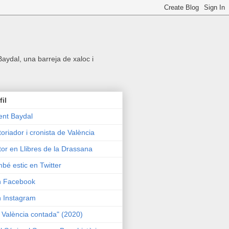
 Baydal, una barreja de xaloc i
fil
ent Baydal
toriador i cronista de València
tor en Llibres de la Drassana
bé estic en Twitter
n Facebook
n Instagram
 València contada" (2020)