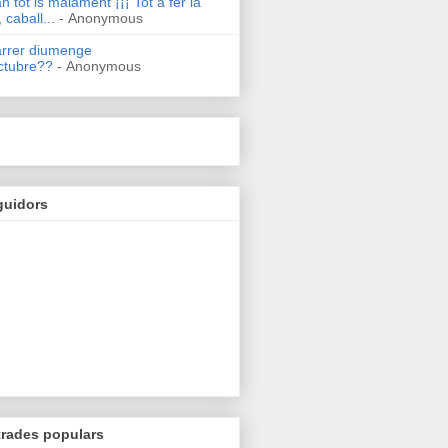
n tot is malament ¡¡¡ Tot a fer la
 caball...
- Anonymous
arrer diumenge
ctubre??
- Anonymous
guidors
trades populars