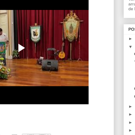
arr
de l
PO
►
▼
►
►
►
►