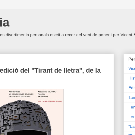
ia
ltres divertiments personals escrit a recer del vent de ponent per Vicent
Per
Vic
edició del "Tirant de lletra", de la
His
Edi
Tam
I e
I e
"La