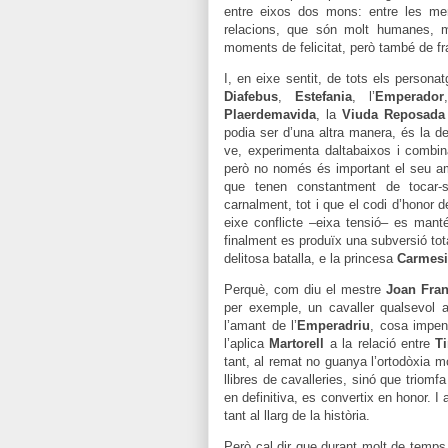
entre eixos dos mons: entre les mer
relacions, que són molt humanes, m
moments de felicitat, però també de 
I, en eixe sentit, de tots els persona
Diafebus
,
Estefania
, l’
Emperador
Plaerdemavida
, la
Viuda Reposad
podia ser d’una altra manera, és la d
ve, experimenta daltabaixos i combina
però no només és important el seu amo
que tenen constantment de tocar-se
carnalment, tot i que el codi d’honor 
eixe conflicte –eixa tensió– es manté
finalment es produïx una subversió tot
delitosa batalla, e la princesa
Carmes
Perquè, com diu el mestre
Joan Fran
per exemple, un cavaller qualsevol
l’amant de l’
Emperadriu
, cosa impen
l’aplica
Martorell
a la relació entre
Ti
tant, al remat no guanya l’ortodòxia m
llibres de cavalleries, sinó que triomfa
en definitiva, es convertix en honor. I
tant al llarg de la història.
Però cal dir que durant molt de temps 