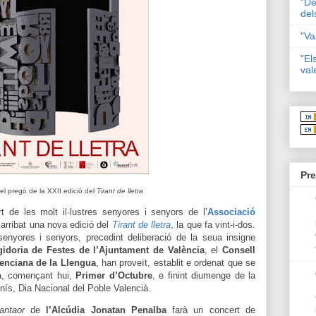
"De
del
"Va
"El
val
Pre
el pregó de la XXII edició del
Tirant de lletra
 de les molt il·lustres senyores i senyors de l’
Associació
arribat una nova edició del
Tirant de lletra
, la que fa vint-i-dos.
senyores i senyors, precedint deliberació de la seua insigne
idoria de Festes de l’Ajuntament de València
, el
Consell
enciana de la Llengua
, han proveït, establit e ordenat que se
ta, començant hui,
Primer d’Octubre
, e finint diumenge de la
nís, Dia Nacional del Poble Valencià.
antaor
de
l’Alcúdia
Jonatan Penalba
farà un concert de