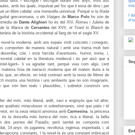
seua obra. I escrigué i escrigué durant tres anys, vora dos
qua
mà,
ules, amb les quals, impulsat pel foc que li eixia de dins i per
gué un llibre cabdal, una meravella universal. Perquè si la
Ilíada
I d
iguitat grecoromana, o els
Viatges
de
Marco Polo
ho són de
d'o
omèdia
de
Dante Alighieri
ho és del XIV,
Romeu i Julieta
de
 de la Manxa
de
Cervantes
del XVII, el
Tirant lo Blanch
de
iterària de la història occidental al llarg de tot el segle XV.
 novel·la moderna: amb uns espais molt concrets i coneguts,
es comporten de manera natural i amb una trama molt ben
esenllaç clar, i està farcida d’aventures, humor, ironia, i,
novetat cabdal en la literatura medieval i és per això que a
Se
tel·ligent– li va agradar tant, perquè veia com algú, cent
 mateixa línia de narració moderna que ell mateix duria a la
 és que, en efecte, en total contrast amb la resta de llibres de
nch
mostra una història i uns ambients que no són imaginaris,
nó que són ben reals i plausibles, i sobretot construïx uns
ler del món, més liberal, ardit, savi e enginyós que tot altre;
es qualitats miraculoses ni sobrehumanes, sinó que patix i té
bretot, en la seua relació amorosa amb
Carmesina
, la princesa
, és la donzella més bonica del món, rica e liberal, la bella
 com dos pomes del Paradís; però també es comporta com
dat, 14 anys: és juganera, revoltosa, ingènua, esperitada, i, al
En
decepcions constants. I la novel·la és una constant imbricació