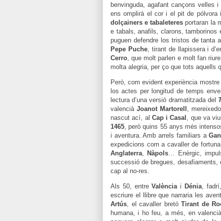
benvinguda, agafant cançons velles i f
ens omplirà el cor i el pit de pólvora
dolçainers e tabaleteres
portaran la 
e tabals, anafils, clarons, tamborino
puguen defendre los tristos de tanta 
Pepe Puche
, tirant de llapissera i d
Cerro
, que molt parlen e molt fan riur
molta alegria, per ço que tots aquells
Però, com evident experiència mostre l
los actes per longitud de temps envell
lectura d’una versió dramatitzada del
valencià
Joanot Martorell
, mereixedo
nascut ací, al
Cap i Casal
, que va vi
1465
, però quins 55 anys més intenso
i aventura. Amb arrels familiars a
Gan
expedicions com a cavaller de fortuna
Anglaterra
,
Nàpols
… Enèrgic, impuls
successió de bregues, desafiaments, de
cap al no-res.
Als 50, entre
València
i
Dénia
, fadr
escriure el llibre que narraria les av
Artús
, el cavaller bretó
Tirant de Ro
humana, i ho feu, a més, en valencià,