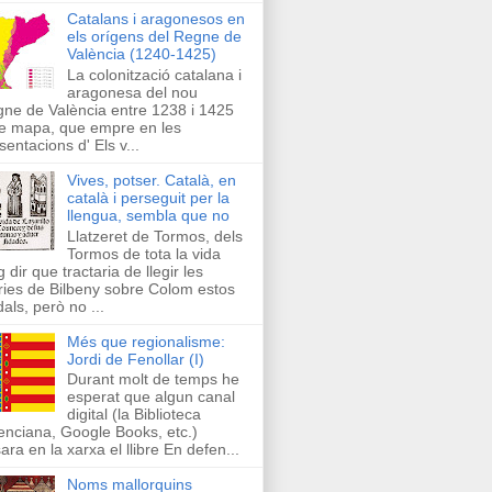
Catalans i aragonesos en
els orígens del Regne de
València (1240-1425)
La colonització catalana i
aragonesa del nou
ne de València entre 1238 i 1425
e mapa, que empre en les
sentacions d' Els v...
Vives, potser. Català, en
català i perseguit per la
llengua, sembla que no
Llatzeret de Tormos, dels
Tormos de tota la vida
g dir que tractaria de llegir les
ries de Bilbeny sobre Colom estos
als, però no ...
Més que regionalisme:
Jordi de Fenollar (I)
Durant molt de temps he
esperat que algun canal
digital (la Biblioteca
enciana, Google Books, etc.)
ara en la xarxa el llibre En defen...
Noms mallorquins