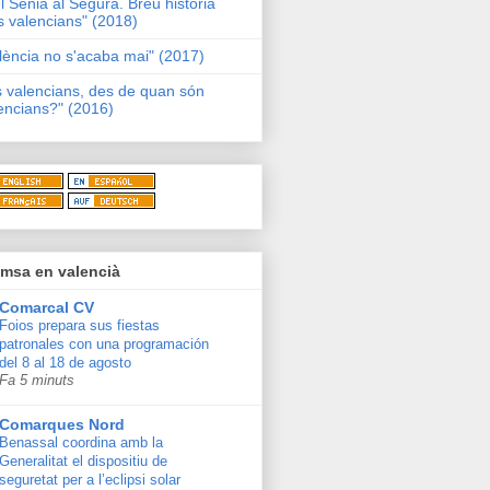
l Sénia al Segura. Breu història
s valencians" (2018)
lència no s'acaba mai" (2017)
s valencians, des de quan són
encians?" (2016)
msa en valencià
Comarcal CV
Foios prepara sus fiestas
patronales con una programación
del 8 al 18 de agosto
Fa 5 minuts
Comarques Nord
Benassal coordina amb la
Generalitat el dispositiu de
seguretat per a l’eclipsi solar