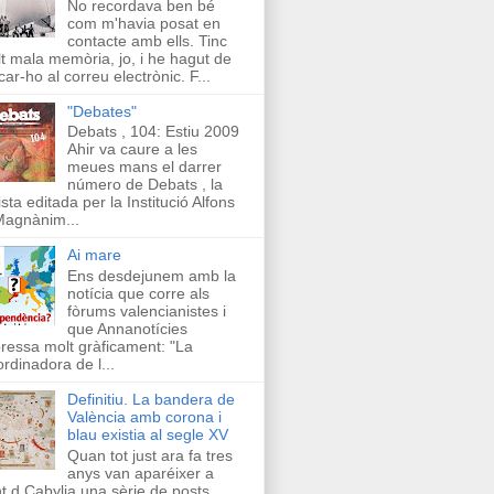
No recordava ben bé
com m'havia posat en
contacte amb ells. Tinc
t mala memòria, jo, i he hagut de
car-ho al correu electrònic. F...
"Debates"
Debats , 104: Estiu 2009
Ahir va caure a les
meues mans el darrer
número de Debats , la
ista editada per la Institució Alfons
Magnànim...
Ai mare
Ens desdejunem amb la
notícia que corre als
fòrums valencianistes i
que Annanotícies
ressa molt gràficament: "La
rdinadora de l...
Definitiu. La bandera de
València amb corona i
blau existia al segle XV
Quan tot just ara fa tres
anys van aparéixer a
t d Cabylia una sèrie de posts