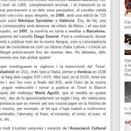
ll morí en 1465, completament arruïnat, i el manuscrit ja no
at precisament a un dels seus prestadors, el cavaller català
rimir vint-i-cinc anys després, en
1490
, amb una edició de 715
ressor saxó
Nikolaus Spindeler
a
València
. Era, de fet, una
Fàt
s correspondria amb desenes de milers de llibres, i el seu èxit
pri
després, en
1497
, la novel·la es tornà a reeditar a
Barcelona
,
premta del castellà
Diego Gumiel
. Però a continuació, durant
tornà a publicar més en la nostra llengua, com a conseqüència
ar de considerar-se com un idioma d’alta cultura i s’inicià un
largat pràcticament fins als nostres dies. No debades, dels
s només ens han arribat quatre!
Xàt
a l
s que mantingueren la vigència i la transmissió del
Tirant
.
Cat
lladolid
en 1511, més tard a l’italià, primer a
Venècia
en 1538
Mun
al llarg dels segles XVI i XVII. Més tard, en el XVIII, foren les
ts i així fou com a finals del XIX, amb l’inici de la nostra
es pogué redescobrir i tornar a publicar el
Tirant lo Blanch
mpuls del mallorquí
Marià Aguiló
, que el reedità en quatre
avors, des de fa aproximadament un segle i mig, els valencians
ortància que es mereix pel seu crucial paper en la història de
o, 
o mostra, per exemple, el fet que s’haja traduït a moltíssims
vai
erlandés, l’alemany, el finés, el romanés, el xinés, el suec, el
és, etc.
s molt il·lustres senyores i senyors de l’
Associació Cultural