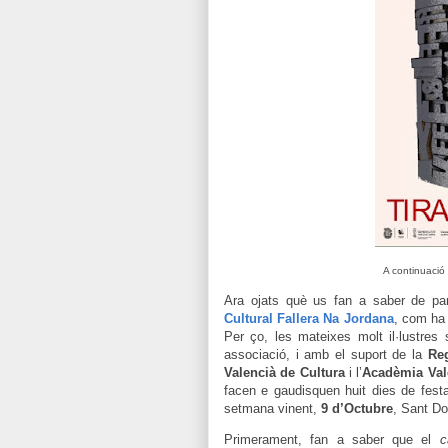
A continuació 
Ara ojats què us fan a saber de part
Cultural Fallera Na Jordana
, com ha 
Per ço, les mateixes molt il·lustres 
associació, i amb el suport de la
Reg
Valencià de Cultura
i l’
Acadèmia Val
facen e gaudisquen huit dies de fes
setmana vinent,
9 d’Octubre
, Sant Do
Primerament, fan a saber que el
c