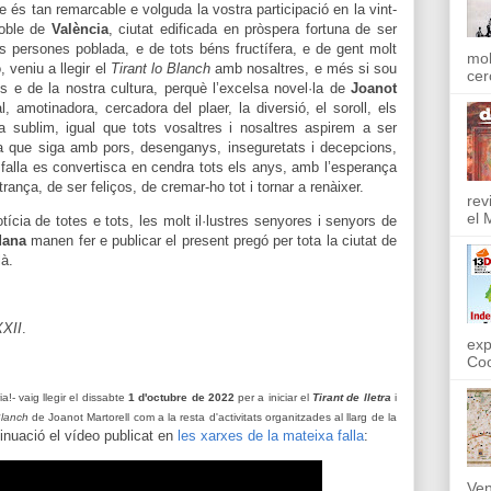
 és tan remarcable e volguda la vostra participació en la vint-
oble de
València
, ciutat edificada en pròspera fortuna de ser
 persones poblada, e de tots béns fructífera, e de gent molt
mol
 veniu a llegir el
Tirant lo Blanch
amb nosaltres, e més si sou
cer
es e de la nostra cultura, perquè l’excelsa novel·la de
Joanot
 amotinadora, cercadora del plaer, la diversió, el soroll, els
a sublim, igual que tots vosaltres i nosaltres aspirem a ser
 que siga amb pors, desenganys, inseguretats i decepcions,
falla es convertisca en cendra tots els anys, amb l’esperança
rança, de ser feliços, de cremar-ho tot i tornar a renàixer.
rev
el 
ícia de totes e tots, les molt il·lustres senyores i senyors de
dana
manen fer e publicar el present pregó per tota la ciutat de
là.
XXII
.
exp
Coo
!- vaig llegir el dissabte
1 d'octubre de 2022
per a iniciar el
Tirant de lletra
i
Blanch
de Joanot Martorell com a la resta d'activitats organitzades al llarg de la
tinuació el vídeo publicat en
les xarxes de la mateixa falla
:
Ven