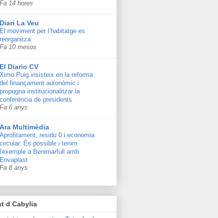
Fa 14 hores
Diari La Veu
El moviment per l’habitatge es
reorganitza
Fa 10 mesos
El Diario CV
Ximo Puig insisteix en la reforma
del finançament autonòmic i
propugna institucionalitzar la
conferència de presidents
Fa 6 anys
Ara Multimèdia
Aprofitament, residu 0 i economia
circular. És possible i tenim
l'exemple a Benimarfull amb
Envaplast
Fa 8 anys
t d Cabylia