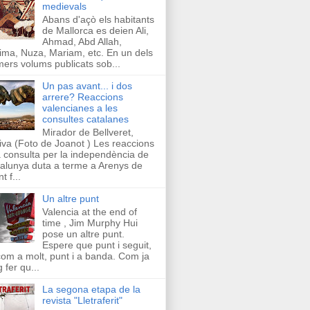
medievals
Abans d'açò els habitants
de Mallorca es deien Ali,
Ahmad, Abd Allah,
ima, Nuza, Mariam, etc. En un dels
mers volums publicats sob...
Un pas avant... i dos
arrere? Reaccions
valencianes a les
consultes catalanes
Mirador de Bellveret,
iva (Foto de Joanot ) Les reaccions
a consulta per la independència de
alunya duta a terme a Arenys de
t f...
Un altre punt
Valencia at the end of
time , Jim Murphy Hui
pose un altre punt.
Espere que punt i seguit,
com a molt, punt i a banda. Com ja
g fer qu...
La segona etapa de la
revista "Lletraferit"