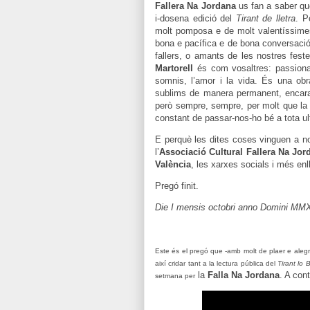
Fallera Na Jordana
us fan a saber que
i-dosena edició del
Tirant de lletra
. P
molt pomposa e de molt valentíssimes
bona e pacífica e de bona conversació,
fallers, o amants de les nostres fest
Martorell
és com vosaltres: passional,
somnis, l’amor i la vida. És una obr
sublims de manera permanent, encara
però sempre, sempre, per molt que la 
constant de passar-nos-ho bé a tota ult
E perquè les dites coses vinguen a not
l’
Associació Cultural Fallera Na Jor
València
, les xarxes socials i més enl
Pregó finit.
Die I mensis octobri anno Domini MM
Este és el pregó que -amb molt de plaer e alegria
així cridar tant a la lectura pública del
Tirant lo 
la
Falla Na Jordana
. A con
setmana per