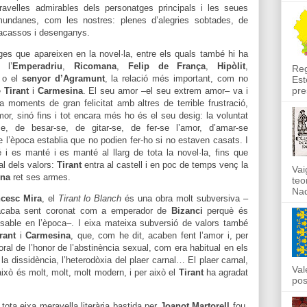
avelles admirables dels personatges principals i les seues
undanes, com les nostres: plenes d’alegries sobtades, de
fracassos i desenganys.
tges que apareixen en la novel·la, entre els quals també hi ha
, l’
Emperadriu
,
Ricomana
,
Felip de França
,
Hipòlit
,
Reg
a
o el
senyor d’Agramunt
, la relació més important, com no
Est
pre
e
Tirant
i
Carmesina
. El seu amor –el seu extrem amor– va i
 moments de gran felicitat amb altres de terrible frustració,
r, sinó fins i tot encara més ho és el seu desig: la voluntat
, de besar-se, de gitar-se, de fer-se l’amor, d’amar-se
de l’època establia que no podien fer-ho si no estaven casats. I
 i es manté i es manté al llarg de tota la novel·la, fins que
al dels valors:
Tirant
entra al castell i en poc de temps venç la
Vai
ina
ret ses armes.
teo
Nad
cesc Mira
, el
Tirant lo Blanch
és una obra molt subversiva –
 acaba sent coronat com a emperador de
Bizanci
perquè és
sable en l’època–. I eixa mateixa subversió de valors també
rant
i
Carmesina
, que, com he dit, acaben fent l’amor i, per
oral de l’honor de l’abstinència sexual, com era habitual en els
 la dissidència, l’heterodòxia del plaer carnal… El plaer carnal,
Val
 això és molt, molt, molt modern, i per això el
Tirant
ha agradat
pos
tota eixa meravella literària bastida per
Joanot Martorell
fou,