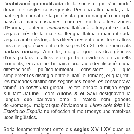
l’arabització generalitzada
de la societat que s’hi produí
durant els segles subsegüents. Per una altra banda, a la
part septentrional de la península que romangué o prompte
passà a mans cristianes, com en moltes altres zones
d’Europa, l’anterior
continuum
llatí anà allunyant-se cada
vegada més de la mateixa llengua llatina i marcant cada
vegada amb més força les diferències entre uns llocs i altres
fins a fer aparéixer, entre els segles IX i XII, els denominats
parlars romanç
. Amb tot, malgrat que les divergències
d’uns parlars a altres eren ja ben evidents en aquells
moments, encara no hi havia una autoidentificació i una
diferenciació político-territorial consistent, ja que
simplement es distingia entre el llatí i el romanç, el qual, tot i
les marcades distincions segons les zones, es considerava
també un
continuum
global. De fet, encara a mitjan segle
XIII tant
Jaume I
com
Alfons X el Savi
designaven la
llengua que parlaven amb el mateix nom genèric
de
«
romanç
»
, malgrat que òbviament el
Llibre dels feits
i la
Estoria de España
no reflectien ni molt menys uns mateixos
usos lingüístics.
Seria fonamentalment entre els
segles XIV i XV
quan es