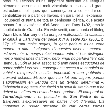
produiria l’eclosió d’una important diversitat de llengües
plenament assumida i molt vinculada a les noves i grans
estructures polítiques que començaren a consolidar-se i
centralitzar-se a partir de llavors, en paral·lel a l’expansió i
l’ocupació cristiana de tota la península Ibèrica, que acabà
posant fi a l’existència d’al-Àndalus en l’any 1492, amb la
capitulació de Granada. En este sentit, com apunta el filòleg
Joan-Lluís Marfany
en
La llengua maltractada. El castellà i
el català a Catalunya del segle XVI al segle XIX
(2001, p.
17): «
Durant molts segles, la gent parlava d’una certa
manera o altra –i algunes d’aquestes diverses maneres
estaven més o menys relacionades entre si i es distingien
més o menys unes d’altres–, però ningú no parlava "
en
" cap
"
llengua
". Són la seva associació amb certes estructures de
poder polític i els seus consegüents accés a la condició de
vehicle d’expressió escrita, imposició a una població i
creixent estandardització que han fet que alguns parlars
s’aglutinessin en llengua dins un territori determinat –i
l’absència d’aquesta vinculació o la seva frustració que n’ha
deixat uns altres en l’estat de mers parlars-. El camperol de
Torredonjimeno
i el pescador de
San Pedro de la
Barquera
s’expressaven en parles molt diferents. Els
lingüistes hi poden discernir, és clar, certes formes