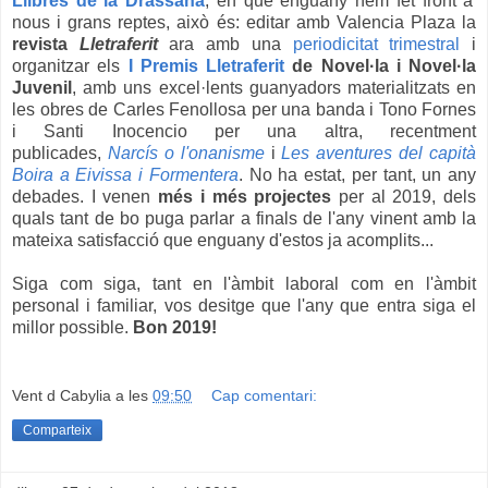
Llibres de la Drassana
, en què enguany hem fet front a
nous i grans reptes, això és: editar amb Valencia Plaza la
revista
Lletraferit
ara amb una
periodicitat trimestral
i
organitzar els
I Premis Lletraferit
de Novel·la i Novel·la
Juvenil
, amb uns excel·lents guanyadors materialitzats en
les obres de Carles Fenollosa per una banda i Tono Fornes
i Santi Inocencio per una altra, recentment
publicades,
Narcís o l'onanisme
i
Les aventures del capità
Boira a Eivissa i Formentera
.
No ha estat, per tant, un any
debades. I venen
més i més
projectes
per al 2019, dels
quals tant de bo puga parlar a finals de l'any vinent amb la
mateixa satisfacció que enguany d'estos ja acomplits...
Siga com siga, tant en l'àmbit laboral com en l'àmbit
personal i familiar, vos desitge que l'any que entra siga el
millor possible.
Bon 2019!
Vent d Cabylia
a les
09:50
Cap comentari:
Comparteix