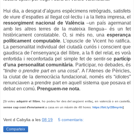
Hui dia, a desgrat d’alguns espècimens retrògrads, satisfets
de viure d’espatles al llegat col·lectiu i a la lletra impresa, el
ressorgiment nacional de València
–un país agermanat
amb les altres terres de la mateixa llengua– és un fet
històricament constatable. O, si més no, una
esperança
políticament computable
. L’opuscle de Vicent ho ratifica.
La personalitat individual del ciutadà curiós i conscient que
gaudisca de l’ensenyança del llibre, a la fi del relat, es vorà
enfortida i reconfortada pel simple fet de sentir-se
partícip
d’una personalitat comunitària
. Participar, no debades, és
“
tindre o prendre part en una cosa
”. A l’Atenes de Pèricles,
la ciutat de la democràcia fundacional, només els “
idiotes
”
renunciaven a prendre part en aquell sistema que posava el
debat en comú.
Prenguem-ne nota
.
[Si voleu
adquirir el llibre
, ho podeu fer des del següent enllaç, en valencià o en castellà,
sense cap cost d'enviament
a casa en un màxim de 48 hores:
https://bit.ly/2Bmyrtn
]
Vent d Cabylia
a les
08:19
5 comentaris:
Comparteix