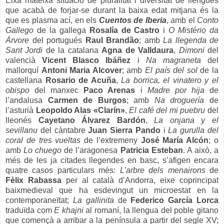
Eixa mateixa situació de pluralitat i diversitat de llengües
que acabà de forjar-se durant la baixa edat mitjana és la
que es plasma ací, en els
Cuentos de Iberia
, amb el
Conto
Gallego
de la gallega
Rosalía de Castro
i
O Mistério da
Árvore
del portugués
Raul Brandão
; amb
La llegenda de
Sant Jordi
de la catalana
Agna de Valldaura
,
Dimoni
del
valencià
Vicent Blasco Ibáñez
i
Na magraneta
del
mallorquí
Antoni Maria Alcover
; amb
El país del sol
de la
castellana
Rosario de Acuña
,
La borrica, el vinatero y el
obispo
del manxec
Paco Arenas
i
Madre por hija
de
l’andalusa
Carmen de Burgos
; amb
Na droguería
de
l’asturià
Leopoldo Alas «Clarín»
,
El café del mi puebru
del
lleonés
Cayetano Álvarez Bardón
,
La onjana y el
sevillanu
del càntabre
Juan Sierra Pando
i
La gurulla del
coral de tres vueltas
de l’extremeny
José María Alcón
; o
amb
Lo chuego
de l’aragonesa
Patricia Esteban
. A això, a
més de les ja citades llegendes en basc, s’afigen encara
quatre casos particulars més:
L’arbre dels menairons
de
Fèlix Rabassa
per al català d’Andorra, eixe coprincipat
baixmedieval que ha esdevingut un microestat en la
contemporaneïtat;
La gallinita
de
Federico García Lorca
traduïda com
E khajni
al romaní, la llengua del poble gitano
que començà a arribar a la península a partir del segle XV;