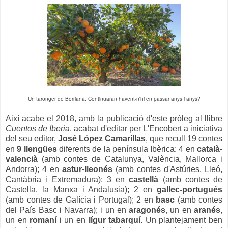
Un taronger de Borriana. Continuaran havent-n'hi en passar anys i anys?
Així acabe el 2018, amb la publicació d'este pròleg al llibre
Cuentos de Iberia
, acabat d'editar per L'Encobert a iniciativa
del seu editor,
José López Camarillas
, que recull 19 contes
en
9 llengües
diferents de la península Ibèrica: 4 en
català-
valencià
(amb contes de Catalunya, València, Mallorca i
Andorra); 4 en
astur-lleonés
(amb contes d'Astúries, Lleó,
Cantàbria i Extremadura); 3 en
castellà
(amb contes de
Castella, la Manxa i Andalusia); 2 en
gallec-portugués
(amb contes de Galícia i Portugal); 2 en
basc
(amb contes
del País Basc i Navarra); i un en
aragonés
, un en
aranés
,
un en
romaní
i un en
lígur tabarquí
. Un plantejament ben