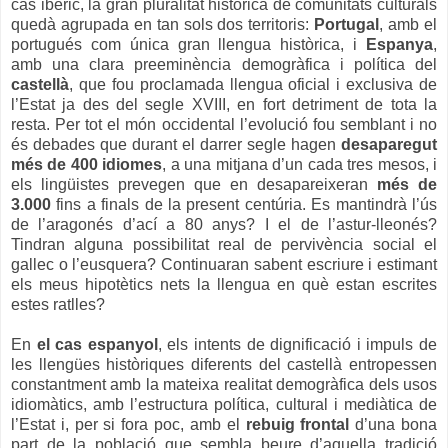
cas ibèric, la gran pluralitat històrica de comunitats culturals
quedà agrupada en tan sols dos territoris:
Portugal
, amb el
portugués com única gran llengua històrica, i
Espanya
,
amb una clara preeminència demogràfica i política del
castellà
, que fou proclamada llengua oficial i exclusiva de
l’Estat ja des del segle XVIII, en fort detriment de tota la
resta. Per tot el món occidental l’evolució fou semblant i no
és debades que durant el darrer segle hagen
desaparegut
més de 400 idiomes
, a una mitjana d’un cada tres mesos, i
els lingüistes prevegen que en desapareixeran
més de
3.000
fins a finals de la present centúria. Es mantindrà l’ús
de l’aragonés d’ací a 80 anys? I el de l’astur-lleonés?
Tindran alguna possibilitat real de pervivència social el
gallec o l’eusquera? Continuaran sabent escriure i estimant
els meus hipotètics nets la llengua en què estan escrites
estes ratlles?
En
el cas espanyol
, els intents de dignificació i impuls de
les llengües històriques diferents del castellà entropessen
constantment amb la mateixa realitat demogràfica dels usos
idiomàtics, amb l’estructura política, cultural i mediàtica de
l’Estat i, per si fora poc, amb el
rebuig frontal
d’una bona
part de la població que sembla beure d’aquella tradició