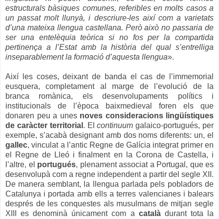
estructurals bàsiques comunes, referibles en molts casos a
un passat molt llunyà, i descriure-les així com a varietats
d’una mateixa llengua castellana. Però això no passaria de
ser una entelèquia teòrica si no fos per la compartida
pertinença a l’Estat amb la història del qual s’entrelliga
inseparablement la formació d’aquesta llengua
».
Així les coses, deixant de banda el cas de l’immemorial
eusquera, completament al marge de l’evolució de la
branca romànica, els desenvolupaments polítics i
institucionals de l’època baixmedieval foren els que
donaren peu a unes
noves consideracions lingüístiques
de caràcter territorial
. El
continuum
galaico-portugués, per
exemple, s’acabà designant amb dos noms diferents: un, el
gallec
, vinculat a l’antic Regne de Galícia integrat primer en
el Regne de Lleó i finalment en la Corona de Castella, i
l’altre, el
portugués
, plenament associat a Portugal, que es
desenvolupà com a regne independent a partir del segle XII.
De manera semblant, la llengua parlada pels pobladors de
Catalunya i portada amb ells a terres valencianes i balears
després de les conquestes als musulmans de mitjan segle
XIII es denominà únicament com a
català
durant tota la