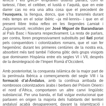
fenicis i els grecs– empraven distints parlars, com el
tartessi, l’iber, el celtiber, el lusità o l’aquità, que en este
darrer cas no era una altra cosa que el precedent de
l’eusquera
, la llengua, doncs, que s’ha transmés durant
més temps en el solar ibèric –ja mil·lennis– i que en el
present llibre troba reflex en les llegendes
Lamiak
i
Zugarramurdi
, recollides per
José Miguel de Barandiaran
al País Basc i Navarra respectivament. La resta de parlars,
per contra, foren progressivament substituïts pel
llatí
portat
pels conqueridors i colonitzadors romans, que el van fer
hegemònic durant les primeres centúries de la nostra era,
absorbint més tard també l’idioma gòtic dels grups visigots
que dominaren Hispània entre els segles VI i VII, després
de la desintegració de l’Imperi Romà d’Occident.
Amb posterioritat, la conquesta islàmica de la major part de
la península Ibèrica a començaments del segle VIII i la
formació d’al-Àndalus
, amb la contínua arribada de
nombrosos colonitzadors àrabs i berbers del Pròxim Orient i
el nord d’Àfrica, comportaren un altre canvi lingüístic
substancial. Per una banda, el llatí vulgar evolucionat que
parlaven en origen la majoria dels habitants del territori
andalusí acabà desapareixent, davant la islamització i