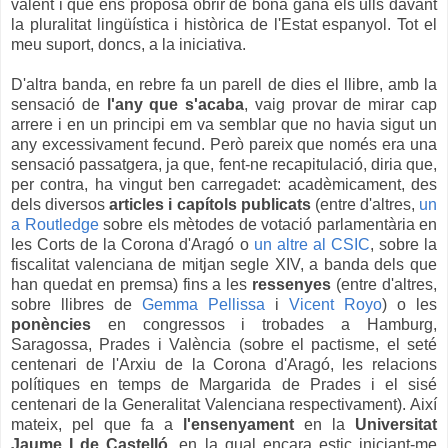
valent i que ens proposa obrir de bona gana els ulls davant
la pluralitat lingüística i històrica de l'Estat espanyol. Tot el
meu suport, doncs, a la iniciativa.
D'altra banda, en rebre fa un parell de dies el llibre, amb la
sensació de
l'any que s'acaba
, vaig provar de mirar cap
arrere i en un principi em va semblar que no havia sigut un
any excessivament fecund. Però pareix que només era una
sensació passatgera, ja que, fent-ne recapitulació, diria que,
per contra, ha vingut ben carregadet: acadèmicament, des
dels diversos
articles i capítols publicats
(entre d'altres,
un
a Routledge
sobre els mètodes de votació parlamentària en
les Corts de la Corona d'Aragó o
un altre al CSIC
, sobre la
fiscalitat valenciana de mitjan segle XIV, a banda dels que
han quedat en premsa) fins a les
ressenyes
(entre d'altres,
sobre llibres de
Gemma Pellissa
i
Vicent Royo
) o les
ponències
en congressos i trobades a Hamburg,
Saragossa, Prades i València (sobre el pactisme, el seté
centenari de l'Arxiu de la Corona d'Aragó, les relacions
polítiques en temps de Margarida de Prades i el sisé
centenari de la Generalitat Valenciana respectivament). Així
mateix, pel que fa a
l'ensenyament
en la
Universitat
Jaume I de Castelló
, en la qual encara estic iniciant-me