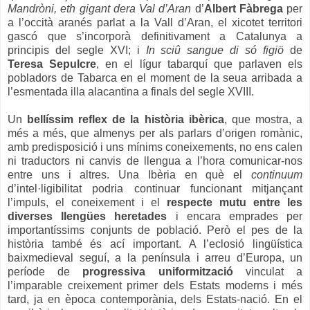
Mandròni, eth gigant dera Val d’Aran
d’
Albert Fàbrega
per
a l’occità aranés parlat a la Vall d’Aran, el xicotet territori
gascó que s’incorporà definitivament a Catalunya a
principis del segle XVI; i
In sciû sangue di só figiö
de
Teresa Sepulcre
, en el lígur tabarquí que parlaven els
pobladors de Tabarca en el moment de la seua arribada a
l’esmentada illa alacantina a finals del segle XVIII.
Un
bellíssim reflex de la història ibèrica
, que mostra, a
més a més, que almenys per als parlars d’origen romànic,
amb predisposició i uns mínims coneixements, no ens calen
ni traductors ni canvis de llengua a l’hora comunicar-nos
entre uns i altres. Una Ibèria en què el
continuum
d’intel·ligibilitat podria continuar funcionant mitjançant
l’impuls, el coneixement i el
respecte mutu entre les
diverses llengües heretades
i encara emprades per
importantíssims conjunts de població. Però el pes de la
història també és ací important. A l’eclosió lingüística
baixmedieval seguí, a la península i arreu d’Europa, un
període de
progressiva uniformització
vinculat a
l’imparable creixement primer dels Estats moderns i més
tard, ja en època contemporània, dels Estats-nació. En el