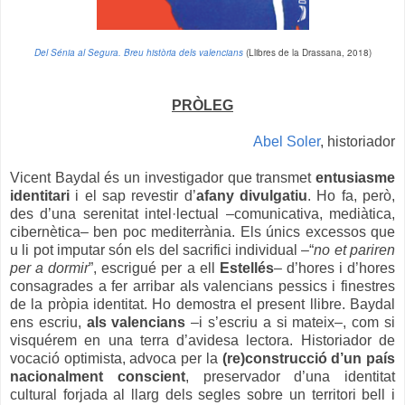
Del Sénia al Segura. Breu història dels valencians
(Llibres de la Drassana, 2018)
PRÒLEG
Abel Soler
, historiador
Vicent Baydal és un investigador que transmet
entusiasme
identitari
i el sap revestir d’
afany divulgatiu
. Ho fa, però,
des d’una serenitat intel·lectual –comunicativa, mediàtica,
cibernètica– ben poc mediterrània. Els únics excessos que
u li pot imputar són els del sacrifici individual –“
no et pariren
per a dormir
”, escrigué per a ell
Estellés
– d’hores i d’hores
consagrades a fer arribar als valencians pessics i finestres
de la pròpia identitat. Ho demostra el present llibre. Baydal
ens escriu,
als valencians
–i s’escriu a si mateix–, com si
visquérem en una terra d’avidesa lectora. Historiador de
vocació optimista, advoca per la
(re)construcció d’un país
nacionalment conscient
, preservador d’una identitat
cultural forjada al llarg dels segles sobre un territori bell i