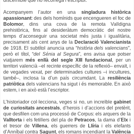
discernible que no recórrega l’escriptor.
Acompanyem l’autor en una
singladura històrica
apassionant
: des dels homínids que encengueren el foc de
Bolomor
, dins una cova de la remota Valldigna
prehistòrica, fins al desideràtum democràtic del nostre
temps d’aconseguir una societat més justa i igualitària,
precisament als cent anys de la
Declaració Valencianista
de 1918. El subtítol anuncia una “
història dels valencians
”,
però el títol, “
del Sénia al Segura
”, ens avisa que potser
viatjarem
més enllà del segle XIII fundacional
, per un
territori valencià –el recinte específic de la reflexió– envaït, i
de vegades vexat, per determinades cultures –i incultures,
també–, inclosa la d’un país circumdant. La
resiliència
patriòtica
dels valencians ha sigut i és memorable. En això
estem, i en això està l’escriptor.
L’historiador col·lecciona, veges si no, un increïble
gabinet
de curiositats ancestrals
, d’herois i d’accions del pretèrit,
que desfilen com una processó de Corpus: els arquers de la
Valltorta
i els fetillers del pla de
Petracos
, la dama d’
Elx
i
el tresor de
Villena
, els guerrers de
Llíria
i els elefants
d’Anníbal contra
Sagunt
, els romans incendiant la
València