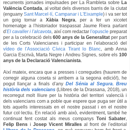
recurrents jornades impulsades per La Rambleta sobre
La
València Contada
, al voltat dels diversos barris de la ciutat
(enguany
Sant Marcel·lí, Campanar i L'Eixample
) i va ser tot
un goig tornar a
Xàbia Negra
, per a fer un xicotet
homenatge a l'historiador traspassat Jaume Riera parlant
d'
El cavaller i l'alcavota
, així com redactar
l'opuscle
preparat
per a la celebració dels
600 anys de la Generalitat
per part
de les Corts Valencianes i participar en l'elaboració del
vídeo de l'Associació Cívica Tirant lo Blanc
, amb Anna
Garcia Escrivà, Marta Negre i Andreu Signes, sobre els
100
anys de la Declaració Valencianista
.
Així mateix, encara que a presses i corregudes (haurem de
corregir alguna coseta si arribem a la segona edició!), he
pogut llançar a finals d'any
Del Sénia al Segura. Breu
història dels valencians
(Llibres de la Drassana, 2018), un
recorregut molt lliure per la història del territori valencià i
dels valencians com a poble que espere que puga ser útil a
tots aquells interessats en el nostre passat i en el nostre
futur col·lectiu. En relació amb això, evidentment, també he
continuat fent costat als meus companys
Toni Sabater
,
Felip Bens
i
Josep Vicent Miralles
al front de l'editorial