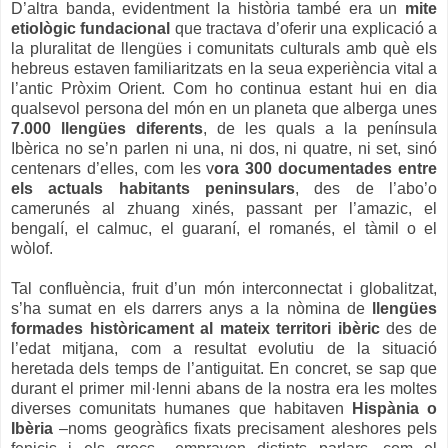
D’altra banda, evidentment la història també era un
mite
etiològic fundacional
que tractava d’oferir una explicació a
la pluralitat de llengües i comunitats culturals amb què els
hebreus estaven familiaritzats en la seua experiència vital a
l’antic Pròxim Orient.
Com ho continua estant hui en dia
qualsevol persona del món en un planeta que alberga unes
7.000 llengües diferents
, de les quals a la península
Ibèrica no se’n parlen ni una, ni dos, ni quatre, ni set, sinó
centenars d’elles, com les v
ora 300 documentades entre
els actuals habitants peninsulars
, des de l’abo’o
camerunés al zhuang xinés, passant per l’amazic, el
bengalí, el calmuc, el guaraní, el romanés, el tàmil o el
wòlof.
Tal confluència, fruit d’un món interconnectat i globalitzat,
s’ha sumat en els darrers anys a la nòmina de
llengües
formades històricament al mateix territori ibèric
des de
l’edat mitjana, com a resultat evolutiu de la situació
heretada dels temps de l’antiguitat. En concret, se sap que
durant el primer mil·lenni abans de la nostra era les moltes
diverses comunitats humanes que habitaven
Hispània o
Ibèria
–noms geogràfics fixats precisament aleshores pels