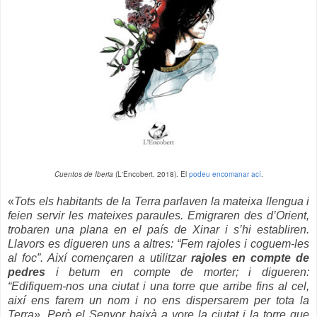
Cuentos de Iberia
(L'Encobert, 2018). El
podeu encomanar ací
.
«
Tots els habitants de la Terra parlaven la mateixa llengua i
feien servir les mateixes paraules. Emigraren des d’Orient,
trobaren una plana en el país de Xinar i s’hi establiren.
Llavors es digueren uns a altres: “Fem rajoles i coguem-les
al foc”. Així començaren a utilitzar
rajoles en compte de
pedres
i betum en compte de morter; i digueren:
“Edifiquem-nos una ciutat i una torre que arribe fins al cel,
així ens farem un nom i no ens dispersarem per tota la
Terra». Però el Senyor baixà a vore la ciutat i la torre que