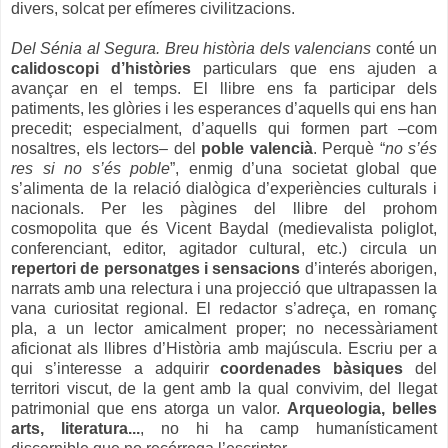
divers, solcat per efímeres civilitzacions.
Del Sénia al Segura. Breu història dels valencians
conté un
calidoscopi d’històries
particulars que ens ajuden a
avançar en el temps. El llibre ens fa participar dels
patiments, les glòries i les esperances d’aquells qui ens han
precedit; especialment, d’aquells qui formen part –com
nosaltres, els lectors– del
poble valencià
. Perquè “
no s’és
res si no s’és poble
”, enmig d’una societat global que
s’alimenta de la relació dialògica d’experiències culturals i
nacionals.
Per les pàgines del llibre del prohom
cosmopolita que és Vicent Baydal (medievalista poliglot,
conferenciant, editor, agitador cultural, etc.) circula un
repertori de personatges i sensacions
d’interés aborigen,
narrats amb una relectura i una projecció que ultrapassen la
vana curiositat regional. El redactor s’adreça, en romanç
pla, a un lector amicalment proper; no necessàriament
aficionat als llibres d’Història amb majúscula. Escriu per a
qui s’interesse a adquirir
coordenades bàsiques
del
territori viscut, de la gent amb la qual convivim, del llegat
patrimonial que ens atorga un valor.
Arqueologia, belles
arts, literatura...
, no hi ha camp humanísticament