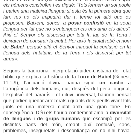
els hòmens construïen i es digué: “Tots formen un sol poble
i parlen una mateixa llengua; si esta és la primera obra que
fan, res no els impedirà dur a terme tot allò que es
proposen. Baixem, doncs, a
posar confusió
en la seua
llengua per tal que no s’entenguen els uns amb els altres”.
Així el Senyor els dispersà per tota la faç de la Terra i
deixaren de construir la ciutat. Per això la ciutat rebé el nom
de
Babel
, perquè allà el Senyor introduí la confusió en la
llengua dels habitants de la Terra i els dispersà per tot
arreu
».
Segons la tradicional interpretació judeo-cristiana del relat
bíblic que explica la història de la
Torre de Babel
(Gènesi,
11:1-9), l’actuació divina hauria sigut
un castic
a
l’arrogància dels humans, qui, després del pecat original,
l’expulsió del paradís i el diluvi universal, haurien pensat
que podien quedar arrecerats i guarits dels perills vivint tots
junts en una mateixa ciutat amb una gran torre. En
conseqüència, Déu els hauria condemnat amb la
diversitat
de llengües i de grups humans
que escampà per les
distintes parts del món, creant així confusió, caos,
problemes, inseguretats i desconfiança on no n’hi havia.