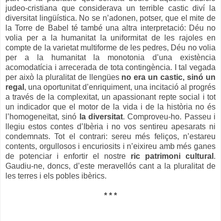
judeo-cristiana que considerava un terrible castic diví la
diversitat lingüística. No se n’adonen, potser, que el mite de
la Torre de Babel té també una altra interpretació: Déu no
volia per a la humanitat la uniformitat de les rajoles en
compte de la varietat multiforme de les pedres, Déu no volia
per a la humanitat la monotonia d’una existència
acomodatícia i arrecerada de tota contingència. I tal vegada
per això la pluralitat de llengües
no era un castic, sinó un
regal
, una oportunitat d’enriquiment, una incitació al progrés
a través de la complexitat, un apassionant repte social i tot
un indicador que el motor de la vida i de la història no és
l’homogeneïtat, sinó
la diversitat
. Comproveu-ho. Passeu i
llegiu estos contes d’Ibèria i no vos sentireu apesarats ni
condemnats. Tot el contrari: sereu més feliços, n’estareu
contents, orgullosos i encuriosits i n’eixireu amb més ganes
de potenciar i enfortir el nostre
ric patrimoni cultural
.
Gaudiu-ne, doncs, d’este meravellós cant a la pluralitat de
les terres i els pobles ibèrics.
* * *