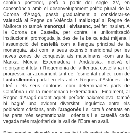
centúria posterior, però a partir del segle XV, en
consonància amb el desenvolupament polític plural de la
Corona d’Aragó, passà gradualment a considerar-se
valencià
al Regne de València i
mallorquí
al Regne de
Mallorca (o també
menorquí
i
eivissenc
, pel fet insular). A
la Corona de Castella, per contra, la uniformització
institucional promoguda ja des de la baixa edat mitjana i
l’assumpció del
castellà
com a llengua principal de la
monarquia, així com la seua extensió meridional per les
noves zones de conquesta als musulmans -com ara la
Manxa, Múrcia, Extremadura i Andalusia-, motivà el
reforçament total i l’hegemonia de la llengua castellana i el
progressiu arraconament tant de l’esmentat gallec com de
l’
astur-lleonés
parlat en els antics Regnes d’Astúries i de
Lleó i els seus contorns -com determinades parts de
Cantàbria i de la mencionada Extremadura-. Finalment, al
Regne d’Aragó durant aquell període baixmedieval també
hi hagué una evident diversitat lingüística entre els
pobladors cristians, amb l’
aragonés
i el català centrats en
les parts més septentrionals i orientals i el castellà cada
vegada més majoritari de la vall de l’Ebre en avall.