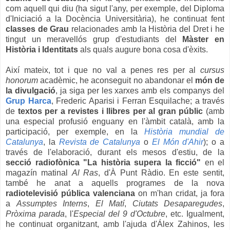
com aquell qui diu (ha sigut l'any, per exemple, del Diploma
d'Iniciació a la Docència Universitària), he continuat fent
classes de Grau
relacionades amb la Història del Dret i he
tingut un meravellós grup d'estudiants del
Màster en
Història i Identitats
als quals augure bona cosa d'èxits.
Així mateix, tot i que no val a penes res per al
cursus
honorum
acadèmic, he aconseguit no abandonar el
món de
la divulgació
, ja siga per les xarxes amb els companys del
Grup Harca
, Frederic Aparisi i Ferran Esquilache; a través
de
textos per a revistes i llibres per al gran públic
(amb
una especial profusió enguany en l'àmbit català, amb la
participació, per exemple, en la
Història mundial de
Catalunya
, la
Revista de Catalunya
o
El Món d'Ahir
); o a
través de l'elaboració, durant els mesos d'estiu, de la
secció radiofònica "La història supera la ficció"
en el
magazín matinal
Al Ras
, d'À Punt Ràdio. En este sentit,
també he anat a aquells programes de la nova
radiotelevisió pública valenciana
on m'han cridat, ja fora
a
Assumptes Interns
,
El Matí
,
Ciutats Desaparegudes
,
Pròxima parada
, l'
Especial del 9 d'Octubre
, etc. Igualment,
he continuat organitzant, amb l'ajuda d'Álex Zahinos, les