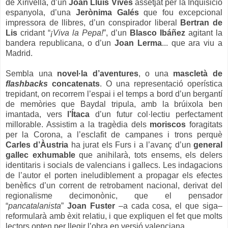
de Xirivella, d’un
Joan Lluís Vives
assetjat per la Inquisició
espanyola, d’una
Jerònima Galés
que fou excepcional
impressora de llibres, d’un conspirador liberal
Bertran de
Lis
cridant “
¡Viva la Pepa!
”, d’un
Blasco Ibáñez
agitant la
bandera republicana, o d’un
Joan Lerma
... que ara viu a
Madrid.
Sembla una
novel·la d’aventures
, o una
mascletà de
flashbacks
concatenats
. O una representació operística
trepidant, on recorrem l’espai i el temps a bord d’un bergantí
de memòries que Baydal tripula, amb la brúixola ben
imantada, vers
l’Ítaca
d’un futur col·lectiu perfectament
millorable. Assistim a la tragèdia dels
moriscos
foragitats
per la Corona, a l’esclafit de campanes i trons perquè
Carles d’Àustria
ha jurat els Furs i a l’avanç d’un
general
gallec exhumable
que anihilarà, tots ensems, els delers
identitaris i socials de valencians i gallecs. Les indagacions
de l’autor el porten ineludiblement a propagar els efectes
benèfics d’un corrent de retrobament nacional, derivat del
regionalisme decimonònic, que el pensador
“
pancatalanista
”
Joan Fuster
–a cada cosa, el que siga–
reformularà amb èxit relatiu, i que expliquen el fet que molts
lectors opten per llegir l’obra en versió valenciana.