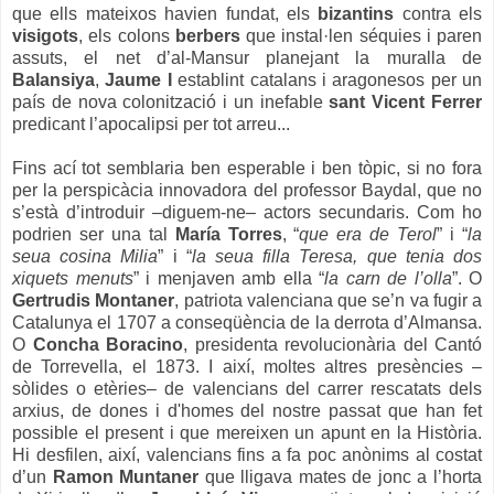
que ells mateixos havien fundat, els
bizantins
contra els
visigots
, els colons
berbers
que instal·len séquies i paren
assuts, el net d’al-Mansur planejant la muralla de
Balansiya
,
Jaume I
establint catalans i aragonesos per un
país de nova colonització i un inefable
sant Vicent Ferrer
predicant l’apocalipsi per tot arreu...
Fins ací tot semblaria ben esperable i ben tòpic, si no fora
per la perspicàcia innovadora del professor Baydal, que no
s’està d’introduir –diguem-ne– actors secundaris. Com ho
podrien ser una tal
María Torres
, “
que era de Terol
” i “
la
seua cosina Milia
” i “
la seua filla Teresa, que tenia dos
xiquets menuts
” i menjaven amb ella “
la carn de l’olla
”. O
Gertrudis Montaner
, patriota valenciana que se’n va fugir a
Catalunya el 1707 a conseqüència de la derrota d’Almansa.
O
Concha Boracino
, presidenta revolucionària del Cantó
de Torrevella, el 1873. I així, moltes altres presències –
sòlides o etèries– de valencians del carrer rescatats dels
arxius, de dones i d'homes del nostre passat que han fet
possible el present i que mereixen un apunt en la Història.
Hi desfilen, així, valencians fins a fa poc anònims al costat
d’un
Ramon Muntaner
que lligava mates de jonc a l’horta