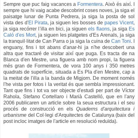
Sempre que puc faig vacances a
Formentera
. Això és així. I
sempre que hi vaig acabe descobrint coses noves, ja siga el
paisatge lunar de Punta Pedrera, ja siga la posta de sol
vista des d'
El Pirata
, ja siguen les bosses de
papes Vicent
,
ja siga recórrer l'illa en bici, ja siguen
els flaons
, ja siga
Es
Caló d'es Mort
,
ja siguen les platgetes d'Es Arenals,
ja siga
la tranquil·litat de Can Parra o
ja siga la cuina de
Can Toni
. I
enguany, fins i tot abans d'anar-hi ja n'he descobert una
altra que tractaré de visitar així que puga. Es tracta de na
Blanca d'en Mestre, una figuera amb nom propi, la figuera
més gran de Formentera, de vora 100 anys i 350 metres
quadrats de superfície, situada a Es Pla d'en Mestre, cap a
la meitat de l'illa a la banda de Migjorn. De moment només
l'he vista per fotos i la veritat és que sembla impressionant.
Tant que fins i tot va ser objecte d'estudi per part de Víctor
Rahola, Stefano Cortellaro i Marià Castelló, que en l'any
2006 publicaren un article sobre la seua estructura i el seu
procés de construcció en els
Quaderns d'arquitectura i
urbanisme
del Col·legi d'Arquitectes de Catalunya (baix del
post incloc imatges de l'article en resolució reduïda).