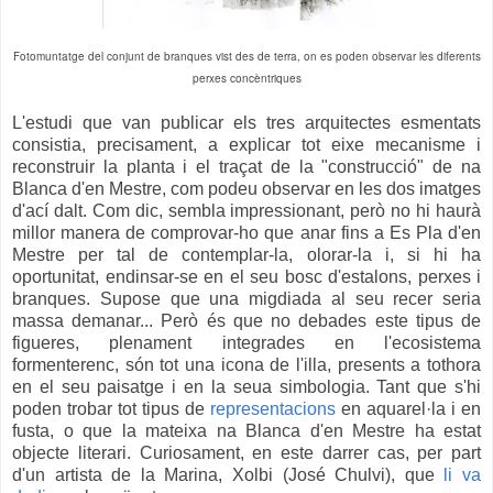
Fotomuntatge del conjunt de branques vist des de terra, on es poden observar les diferents
perxes concèntriques
L'estudi que van publicar els tres arquitectes esmentats
consistia, precisament, a explicar tot eixe mecanisme i
reconstruir la planta i el traçat de la "construcció" de na
Blanca d'en Mestre, com podeu observar en les dos imatges
d'ací dalt. Com dic, sembla impressionant, però no hi haurà
millor manera de comprovar-ho que anar fins a Es Pla d'en
Mestre per tal de contemplar-la, olorar-la i, si hi ha
oportunitat, endinsar-se en el seu bosc d'estalons, perxes i
branques. Supose que una migdiada al seu recer seria
massa demanar... Però és que no debades este tipus de
figueres, plenament integrades en l'ecosistema
formenterenc, són tot una icona de l'illa, presents a tothora
en el seu paisatge i en la seua simbologia. Tant que s'hi
poden trobar tot tipus de
representacions
en aquarel·la i en
fusta, o que la mateixa na Blanca d'en Mestre ha estat
objecte literari. Curiosament, en este darrer cas, per part
d'un artista de la Marina, Xolbi (José Chulvi), que
li va