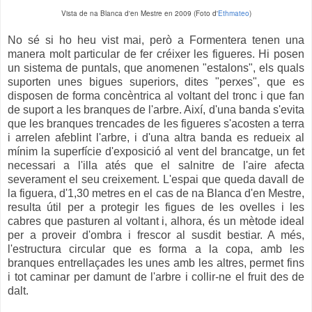
Vista de na Blanca d'en Mestre en 2009 (Foto d'
Ethmateo
)
No sé si ho heu vist mai, però a Formentera tenen una
manera molt particular de fer créixer les figueres. Hi posen
un sistema de puntals, que anomenen "estalons", els quals
suporten unes bigues superiors, dites "perxes", que es
disposen de forma concèntrica al voltant del tronc i que fan
de suport a les branques de l'arbre. Així, d'una banda s'evita
que les branques trencades de les figueres s'acosten a terra
i arrelen afeblint l'arbre, i d'una altra banda es redueix al
mínim la superfície d'exposició al vent del brancatge, un fet
necessari a l'illa atés que el salnitre de l'aire afecta
severament el seu creixement. L'espai que queda davall de
la figuera, d'1,30 metres en el cas de na Blanca d'en Mestre,
resulta útil per a protegir les figues de les ovelles i les
cabres que pasturen al voltant i, alhora, és un mètode ideal
per a proveir d'ombra i frescor al susdit bestiar. A més,
l'estructura circular que es forma a la copa, amb les
branques entrellaçades les unes amb les altres, permet fins
i tot caminar per damunt de l'arbre i collir-ne el fruit des de
dalt.