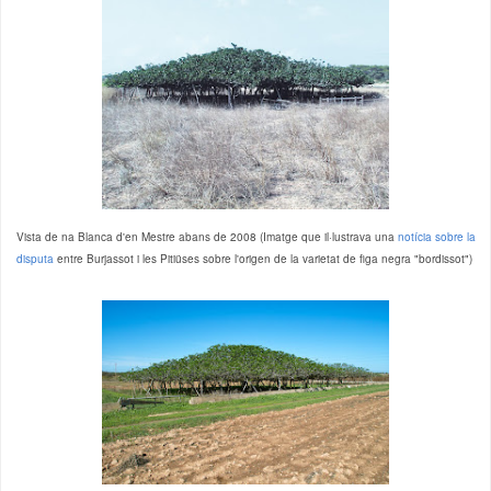
Vista de na Blanca d'en Mestre abans de 200
8
(Imatge que il·lustrava una
notícia sobre la
disputa
entre Burjassot i les Pitiüses sobre l'origen de la vari
etat de
figa negra "bordissot")