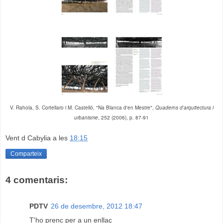
V. Rahola, S. Cortellaro i M. Castelló, "Na Blanca d'en Mestre",
Quaderns d'arquitectura i
urbanisme
, 252 (2006), p. 87-91
Vent d Cabylia
a les
18:15
Comparteix
4 comentaris:
PDTV
26 de desembre, 2012 18:47
T'ho prenc per a un enllaç