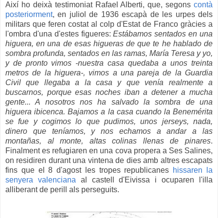
Així ho deixà testimoniat Rafael Alberti, que, segons
contà
posteriorment
, en juliol de 1936 escapà de les urpes dels
militars que feren costat al colp d'Estat de Franco gràcies a
l'ombra d'una d'estes figueres:
Estábamos sentados en una
higuera, en una de esas higueras de que te he hablado de
sombra profunda, sentados en las ramas, María Teresa y yo,
y de pronto vimos -nuestra casa quedaba a unos treinta
metros de la higuera-, vimos a una pareja de la Guardia
Civil que llegaba a la casa y que venía realmente a
buscarnos, porque esas noches iban a detener a mucha
gente... A nosotros nos ha salvado la sombra de una
higuera ibicenca. Bajamos a la casa cuando la Benemérita
se fue y cogimos lo que pudimos, unos jerseys, nada,
dinero que teníamos, y nos echamos a andar a las
montañas, al monte, altas colinas llenas de pinares
.
Finalment es refugiaren en una cova propera a Ses Salines,
on residiren durant una vintena de dies amb altres escapats
fins que el 8 d'agost les tropes republicanes
hissaren la
senyera valenciana
al castell d'Eivissa i ocuparen l'illa
alliberant de perill als perseguits.