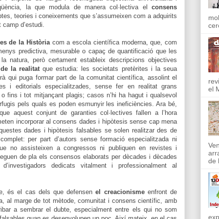
qüència, la que modula de manera col·lectiva el
consens
ceptes, teories i coneixements que s’assumeixen com a adquirits
mol
t camp d’estudi.
cer
es de la Història
com a escola científica moderna, que, com
 menys predictiva, mesurable o capaç de quantificació que les
a natura, però certament estableix descripcions objectives
de la realitat
que estudia: les societats pretèrites i la seua
à qui puga formar part de la comunitat científica, assolint el
rev
es i editorials especialitzades, sense fer en realitat grans
el 
 o fins i tot mitjançant plagis; casos n’hi ha hagut i qualsevol
fugis pels quals es poden esmunyir les ineficiències. Ara bé,
e aquest conjunt de garanties col·lectives fallen a l’hora
ermeten incorporar al consens dades i hipòtesis sense cap mena
aquestes dades i hipòtesis falsables se solen realitzar des de
complet: per part d’autors sense formació especialitzada ni
Ven
 que no assisteixen a congressos ni publiquen en revistes i
arr
ot neguen de pla els consensos elaborats per dècades i dècades
de l
’investigadors dedicats vitalment i professionalment al
le, és el cas dels que defensen
el creacionisme
enfront de
na, al marge de tot mètode, comunitat i consens científic, amb
rribar a sembrar el dubte, especialment entre els qui no som
exp
 falsables quan es desenvolupen un poc. Així mateix, en el cas