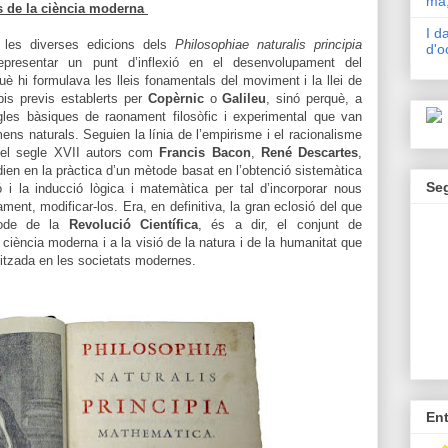
mà,
ns de la ciència moderna
I d
 les diverses edicions dels
Philosophiae naturalis principia
d'o
presentar un punt d’inflexió en el desenvolupament del
è hi formulava les lleis fonamentals del moviment i la llei de
cipis previs establerts per
Copèrnic
o
Galileu
, sinó perquè, a
les bàsiques de raonament filosòfic i experimental que van
mens naturals. Seguien la línia de l’empirisme i el racionalisme
 del segle XVII autors com
Francis Bacon
,
René Descartes
,
dien en la pràctica d’un mètode basat en l’obtenció sistemàtica
Se
 i la inducció lògica i matemàtica per tal d’incorporar nous
ment, modificar-los. Era, en definitiva, la gran eclosió del que
íode de la
Revolució Científica
, és a dir, el conjunt de
 ciència moderna i a la visió de la natura i de la humanitat que
litzada en les societats modernes.
En