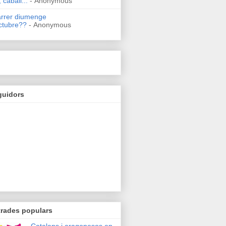
 caball...
- Anonymous
arrer diumenge
ctubre??
- Anonymous
guidors
trades populars
Catalans i aragonesos en