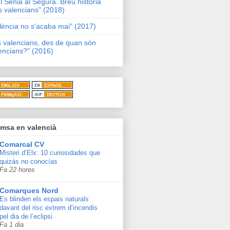
l Sénia al Segura. Breu història
s valencians" (2018)
lència no s'acaba mai" (2017)
s valencians, des de quan són
encians?" (2016)
msa en valencià
Comarcal CV
Misteri d’Elx: 10 curiosidades que
quizás no conocías
Fa 22 hores
Comarques Nord
Es blinden els espais naturals
davant del risc extrem d’incendis
pel dia de l’eclipsi
Fa 1 dia