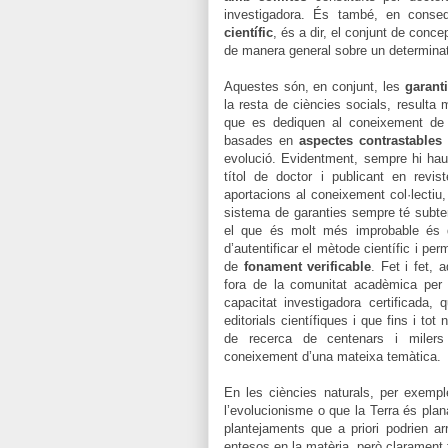
investigadora. És també, en conse
científic
, és a dir, el conjunt de con
de manera general sobre un determina
Aquestes són, en conjunt, les
garanti
la resta de ciències socials, resulta
que es dediquen al coneixement de l
basades en
aspectes contrastables 
evolució. Evidentment, sempre hi haur
títol de doctor i publicant en revist
aportacions al coneixement col·lectiu,
sistema de garanties sempre té subter
el que és molt més improbable és qu
d’autentificar el mètode científic i p
de
fonament verificable
. Fet i fet, 
fora de la comunitat acadèmica per 
capacitat investigadora certificada,
editorials científiques i que fins i t
de recerca de centenars i milers d
coneixement d’una mateixa temàtica.
En les ciències naturals, per exemp
l’evolucionisme o que la Terra és pla
plantejaments que a priori podrien a
entesos en la matèria, però clarament