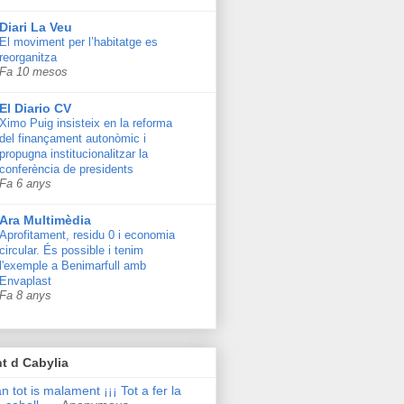
Diari La Veu
El moviment per l’habitatge es
reorganitza
Fa 10 mesos
El Diario CV
Ximo Puig insisteix en la reforma
del finançament autonòmic i
propugna institucionalitzar la
conferència de presidents
Fa 6 anys
Ara Multimèdia
Aprofitament, residu 0 i economia
circular. És possible i tenim
l'exemple a Benimarfull amb
Envaplast
Fa 8 anys
t d Cabylia
n tot is malament ¡¡¡ Tot a fer la