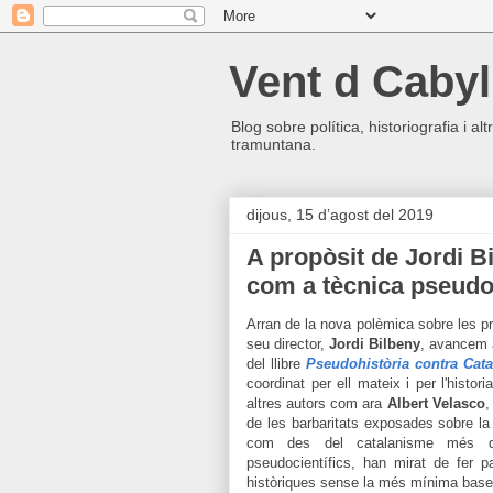
Vent d Cabyl
Blog sobre política, historiografia i a
tramuntana.
dijous, 15 d’agost del 2019
A propòsit de Jordi Bi
com a tècnica pseudoc
Arran de la nova polèmica sobre les pre
seu director,
Jordi Bilbeny
, avancem 
del llibre
Pseudohistòria contra Cata
coordinat per ell mateix i per l'histo
altres autors com ara
Albert Velasco
de les barbaritats exposades sobre la
com des del catalanisme més de
pseudocientífics, han mirat de fer 
històriques sense la més mínima base f