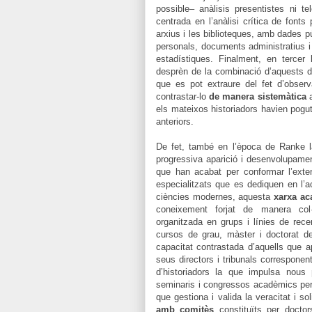
possible– anàlisis presentistes ni t
centrada en l’anàlisi crítica de font
arxius i les biblioteques, amb dades pú
personals, documents administratius i
estadístiques. Finalment, en tercer 
desprèn de la combinació d’aquests do
que es pot extraure del fet d’obser
contrastar-lo
de manera sistemàtica
a
els mateixos historiadors havien pogut
anteriors.
De fet, també en l’època de Ranke l
progressiva aparició i desenvolupamen
que han acabat per conformar l’exte
especialitzats que es dediquen en l’a
ciències modernes, aquesta
xarxa a
coneixement forjat de manera col
organitzada en grups i línies de rece
cursos de grau, màster i doctorat de 
capacitat contrastada d’aquells que ap
seus directors i tribunals correspone
d’historiadors la que impulsa nous
seminaris i congressos acadèmics per
que gestiona i valida la veracitat i s
amb comitès
constituïts per doctors