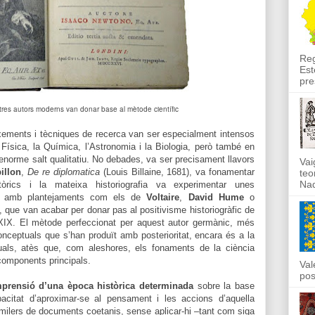
Reg
Est
pre
tres autors moderns van donar base al mètode científic
xements i tècniques de recerca van ser especialment intensos
 Física, la Química, l’Astronomia i la Biologia, però també en
enorme salt qualitatiu. No debades, va ser precisament llavors
Vai
illon
,
De re diplomatica
(Louis Billaine, 1681), va fonamentar
teo
Nad
tòrics i la mateixa historiografia va experimentar unes
ls, amb plantejaments com els de
Voltaire
,
David Hume
o
ó, que van acabar per donar pas al positivisme historiogràfic de
XIX. El mètode perfeccionat per aquest autor germànic, més
onceptuals que s’han produït amb posterioritat, encara és a la
tuals, atès que, com aleshores, els fonaments de la ciència
components principals.
Val
pos
prensió d’una època històrica determinada
sobre la base
apacitat d’aproximar-se al pensament i les accions d’aquella
b milers de documents coetanis, sense aplicar-hi –tant com siga