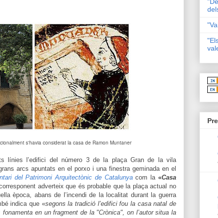
"De
del
"Va
"El
val
Pre
dicionalment s'havia considerat la casa de Ramon Muntaner
s línies l’edifici del número 3 de la plaça Gran de la vila
rans arcs apuntats en el porxo i una finestra geminada en el
ntari del Patrimoni Arquitectònic de Catalunya
com la
«
Casa
a corresponent adverteix que és probable que la plaça actual no
lla època, abans de l’incendi de la localitat durant la guerra
mbé indica que «
segons la tradició l’edifici fou la casa natal de
es fonamenta en un fragment de la "Crònica", on l’autor situa la