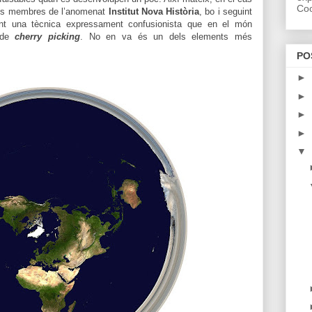
Coo
els membres de l’anomenat
Institut Nova Història
, bo i seguint
nçant una tècnica expressament confusionista que en el món
 de
cherry picking
. No en va és un dels elements més
PO
►
►
►
►
▼