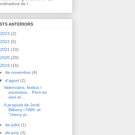
rdinadora de l...
STS ANTERIORS
2023
(2)
2022
(5)
2021
(10)
2020
(20)
2019
(16)
►
de novembre
(4)
▼
d’agost
(2)
Valencians, festius i
excessius... Però és
això el...
A propòsit de Jordi
Bilbeny i l'INH: el
"cherry pi...
►
de juliol
(1)
►
de juny
(3)