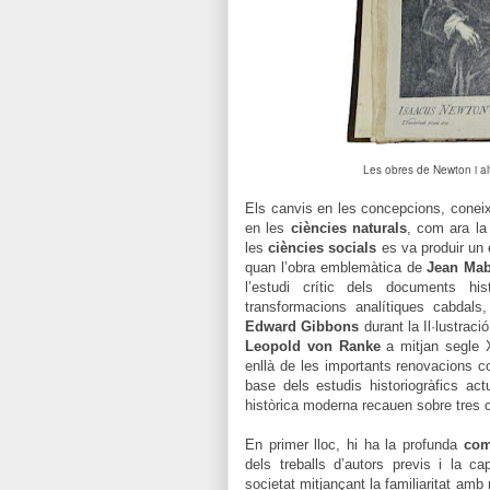
Les obres de Newton i al
Els canvis en les concepcions, conei
en les
ciències naturals
, com ara la
les
ciències socials
es va produir un 
quan l’obra emblemàtica de
Jean Mab
l’estudi crític dels documents his
transformacions analítiques cabda
Edward Gibbons
durant la Il·lustraci
Leopold von Ranke
a mitjan segle 
enllà de les importants renovacions c
base dels estudis historiogràfics ac
històrica moderna recauen sobre tres 
En primer lloc, hi ha la profunda
com
dels treballs d’autors previs i la c
societat mitjançant la familiaritat am