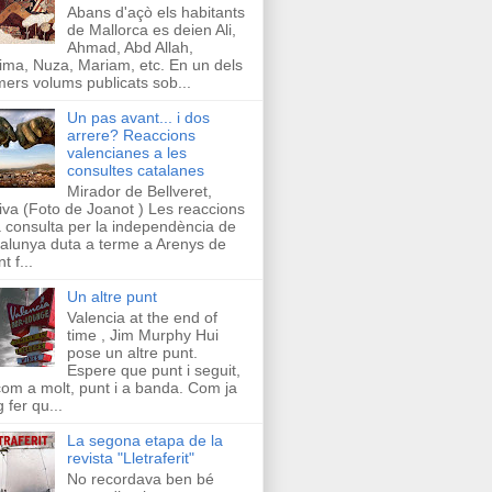
Abans d'açò els habitants
de Mallorca es deien Ali,
Ahmad, Abd Allah,
ima, Nuza, Mariam, etc. En un dels
mers volums publicats sob...
Un pas avant... i dos
arrere? Reaccions
valencianes a les
consultes catalanes
Mirador de Bellveret,
iva (Foto de Joanot ) Les reaccions
a consulta per la independència de
alunya duta a terme a Arenys de
t f...
Un altre punt
Valencia at the end of
time , Jim Murphy Hui
pose un altre punt.
Espere que punt i seguit,
com a molt, punt i a banda. Com ja
g fer qu...
La segona etapa de la
revista "Lletraferit"
No recordava ben bé