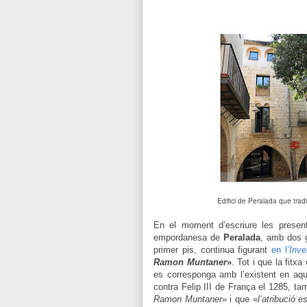
Edifici de Peralada que tra
En el moment d’escriure les present
empordanesa de
Peralada
, amb dos g
primer pis, continua figurant
en l’
Inve
Ramon Muntaner
»
. Tot i que la fitx
es corresponga amb l’existent en aque
contra Felip III de França el 1285, ta
Ramon Muntaner
» i que «
l’atribució 