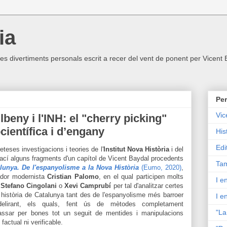
ia
ltres divertiments personals escrit a recer del vent de ponent per Vicent
Per
Vic
lbeny i l'INH: el "cherry picking"
ientífica i d’engany
His
Edi
teses investigacions i teories de l'
Institut Nova Història
i del
ací alguns fragments d'un capítol de Vicent Baydal procedents
Tam
lunya. De l'espanyolisme a la Nova Història
(Eumo, 2020)
,
riador modernista
Cristian Palomo
, en el qual participen molts
I e
,
Stefano Cingolani
o
Xevi Camprubí
per tal d'analitzar certes
 història de Catalunya tant des de l'espanyolisme més barroer
I e
lirant, els quals, fent ús de mètodes completament
"La
passar per bones tot un seguit de mentides i manipulacions
actual ni verificable.