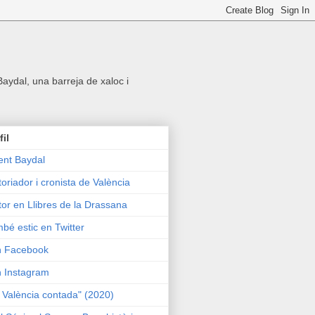
 Baydal, una barreja de xaloc i
fil
ent Baydal
toriador i cronista de València
tor en Llibres de la Drassana
bé estic en Twitter
n Facebook
n Instagram
 València contada" (2020)