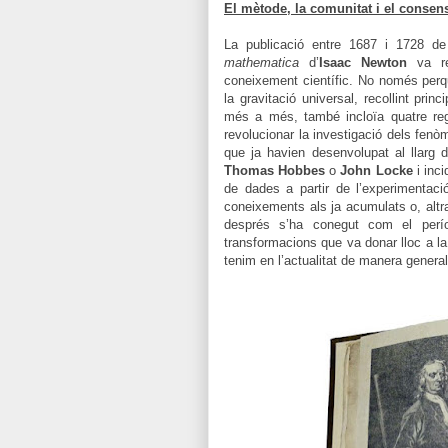
El mètode, la comunitat i el conse
La publicació entre 1687 i 1728 de
mathematica
d’
Isaac Newton
va re
coneixement científic. No només perqu
la gravitació universal, recollint prin
més a més, també incloïa quatre reg
revolucionar la investigació dels fenò
que ja havien desenvolupat al llarg
Thomas Hobbes
o
John Locke
i inci
de dades a partir de l’experimentació
coneixements als ja acumulats o, altra
després s’ha conegut com el per
transformacions que va donar lloc a la
tenim en l’actualitat de manera genera