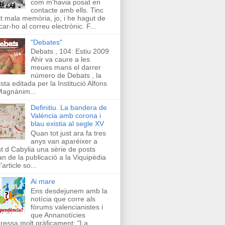
com m'havia posat en
contacte amb ells. Tinc
t mala memòria, jo, i he hagut de
car-ho al correu electrònic. F...
"Debates"
Debats , 104: Estiu 2009
Ahir va caure a les
meues mans el darrer
número de Debats , la
ista editada per la Institució Alfons
Magnànim...
Definitiu. La bandera de
València amb corona i
blau existia al segle XV
Quan tot just ara fa tres
anys van aparéixer a
t d Cabylia una sèrie de posts
an de la publicació a la Viquipèdia
'article so...
Ai mare
Ens desdejunem amb la
notícia que corre als
fòrums valencianistes i
que Annanotícies
ressa molt gràficament: "La