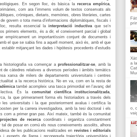
eleològiques. En segon lloc, és bàsica la
recerca empírica
,
s primàries, com ara l’immens volum de textos conservats als
bliques, cròniques, dietaris, memòries, obres literàries, cartes
Fàt
 de govern o tota mena d’informacions diplomàtiques, fiscals i
pri
lloc, resulta essencial la
interpretació inductiva
que se’n
s primers elements, és a dir, el coneixement parcial i global
var empíricament un importantíssim conjunt de documents i
mb el que se sabia fins a aquell moment, això és, amb el que
 establir mitjançant les dades i hipòtesis procedents d’estudis
Xàt
a l
a historiografia va començar a
professionalitzar-se
, amb la
Cat
t de càtedres relatives a diversos períodes i àmbits temàtics
Mun
nsa xarxa de milers de departaments universitaris i centres
ctualitat a la recerca històrica. No en va, com en la resta de
cadèmica
també acompleix una tasca primordial en l’avanç del
·lectiva. És la
comunitat científica institucionalitzada
,
rca, la que primerament forma els historiadors a través dels
les universitats i la que posteriorment avalua i certifica la
o, 
osten per la carrera investigadora, amb la tesi doctoral i els
vai
nts com a primer gran pas. Així mateix, també és la comunitat
projectes de recerca
coordinats i organitza constantment
 tal de posar en comú els nous coneixements assolits, alhora
olidesa de les publicacions realitzades en
revistes i editorials
 i experts de llarga i reconeguda trajectòria universitària i