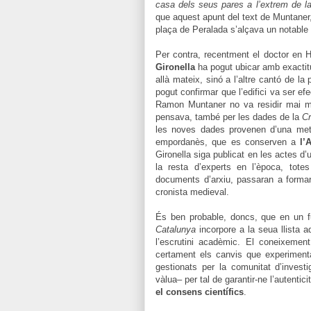
casa dels seus pares a l’extrem de l
que aquest apunt del text de Muntaner,
plaça de Peralada s’alçava un notable ed
Per contra, recentment el doctor en H
Gironella
ha pogut ubicar amb exactit
allà mateix, sinó a l’altre cantó de l
pogut confirmar que l’edifici va ser e
Ramon Muntaner no va residir mai m
pensava, també per les dades de la
Cr
les noves dades provenen d’una metòd
empordanès, que es conserven a
l’
Gironella siga publicat en les actes d’
la resta d’experts en l’època, tot
documents d’arxiu, passaran a formar
cronista medieval.
És ben probable, doncs, que en un fut
Catalunya
incorpore a la seua llista a
l’escrutini acadèmic. El coneixemen
certament els canvis que experimenta 
gestionats per la comunitat d’investi
vàlua– per tal de garantir-ne l’autenti
el consens científics
.