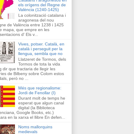
els orígens del Regne de
València (1240-1425)
La colonització catalana i
aragonesa del nou
ne de València entre 1238 i 1425
e mapa, que empre en les
sentacions d' Els v...
Vives, potser. Català, en
català i perseguit per la
llengua, sembla que no
Llatzeret de Tormos, dels
Tormos de tota la vida
g dir que tractaria de llegir les
ries de Bilbeny sobre Colom estos
als, però no ...
Més que regionalisme:
Jordi de Fenollar (I)
Durant molt de temps he
esperat que algun canal
digital (la Biblioteca
enciana, Google Books, etc.)
ara en la xarxa el llibre En defen...
Noms mallorquins
medievals