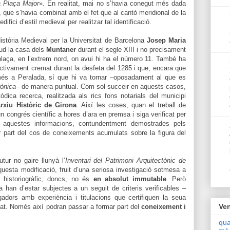
a Plaça Major
». En realitat, mai no s’havia conegut més dada
 que s’havia combinat amb el fet que al cantó meridional de la
ifici d’estil medieval per realitzar tal identificació.
istòria Medieval per la Universitat de Barcelona
Josep Maria
ud la casa dels
Muntaner
durant el segle XIII i no precisament
a plaça, en l’extrem nord, on avui hi ha el número 11. També ha
fectivament cremat durant la desfeta del 1285 i que, encara que
és a Peralada, sí que hi va tornar –oposadament al que es
ònica
– de manera puntual. Com sol succeir en aquests casos,
ica recerca, realitzada als rics fons notarials del municipi
Arxiu Històric de Girona
. Així les coses, quan el treball de
un congrés científic a hores d’ara en premsa i siga verificat per
es aquestes informacions, contundentment demostrades pels
 part del cos de coneixements acumulats sobre la figura del
ur no gaire llunyà l’
Inventari del Patrimoni Arquitectònic de
questa modificació, fruit d’una seriosa investigació sotmesa a
t historiogràfic, doncs, no és
en absolut immutable
. Però
han d’estar subjectes a un seguit de criteris verificables –
gadors amb experiència i titulacions que certifiquen la seua
Ven
citat. Només així podran passar a formar part del
coneixement i
qua