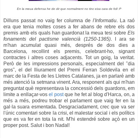
En la meua defensa he de dir que normalment no tinc eixa cara de foll :P
Dilluns passat no vaig fer columna de
l'Informatiu
. La raó
era que tenia moltes coses a fer abans de rebre els dos
premis amb els quals han guardonat la meua tesi sobre
Els
fonaments del pactisme valencià (1250-1365)
. I ara se
m'han acumulat quasi més, després de dos dies a
Barcelona, recollint els premis, celebrant-ho, signant
contractes i altres coses adjacents. Tot un goig, la veritat.
Però de les impressions personals, especialment del "dia
gros", el del lliurament del Premi Ferran Soldevila en el
marc de la Festa de les Lletres Catalanes, ja en parlaré amb
més atenció la setmana vinent. Ara, responent als qui m'han
preguntat què representava la concessió dels guardons, em
limite a enllaçar-vos
el post
que he fet al blog d'Harca, on, a
més a més, podreu trobar el parlament que vaig fer en la
gal·la suara esmentada. Desgraciadament, crec que va ser
l'únic comentari sobre la crisi, el malestar social i els polítics
que es va fer en tota la nit. M'hi estendré sobre açò en un
proper post. Salut i bon Nadal!