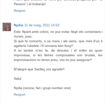
Peixero" i el trobaràs!
Respon
Nydia
11 de maig, 2011 14:53
Estic flipant amb colors, no puc evitar llegir els comentaris i
riurem, juas,
Si que fa concerts, a sa mare i als veins, que més d'un li
agafaria l'ukelele i li'l enviaria ben lluny!!
A mi també m'en fa, de directes i el millor és quan
improvissa, si les lletres composades son brutals, les
improvisacions no tenen preu, vos ho puc asegurar!!
M'alegre que Sanllaç vos agrade!!
Salut
Nydia (xicona, fan i grupi number one)
Respon