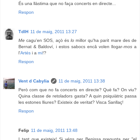
És una llàstima que no faça concerts en directe...
Respon
TdlH
11 de maig, 2011 13:27
Me
cagu'en SOS, açò és
lo
millor qu'ha parit mare des de
Bernat & Baldoví, i estos sabocs encâ volen llogar-
mos
a
l'
Artés
i a
mi
!?
Respon
Vent d Cabylia
11 de maig, 2011 13:38
Però com que no fa concerts en directe? Què fa? On viu?
Quina classe de retoladors gasta? A quin psiquiàtric passa
les estones lliures? Existeix de veritat? Visca Sanllaç!
Respon
Felip
11 de maig, 2011 13:48
I tant que existeix! Si véns per Benissa pregunta per "el