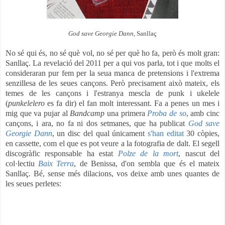
God save Georgie Dann
, Sanllaç
No sé qui és, no sé què vol, no sé per què ho fa, però és molt gran:
Sanllaç. La revelació del 2011 per a qui vos parla, tot i que molts el
consideraran pur fem per la seua manca de pretensions i l'extrema
senzillesa de les seues cançons. Però precisament això mateix, els
temes de les cançons i l'estranya mescla de punk i ukelele
(
punkelelero
es fa dir) el fan molt interessant. Fa a penes un mes i
mig que va pujar al
Bandcamp
una primera
Proba de so
, amb cinc
cançons, i ara, no fa ni dos setmanes, que ha publicat
God save
Georgie Dann
, un disc del qual
únicament
s'han editat
30 còpies,
en cassette, com el que es pot veure a la fotografia de dalt. El segell
discogràfic responsable ha estat
Polze de la mort
, nascut del
col·lectiu
Baix Terra
, de Benissa, d'on sembla que és el mateix
Sanllaç. Bé, sense més dilacions, vos deixe amb unes quantes de
les seues perletes: