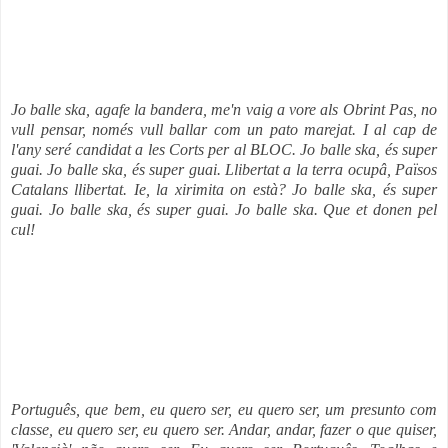
Jo balle ska, agafe la bandera, me'n vaig a vore als Obrint Pas, no
vull pensar, només vull ballar com un pato marejat. I al cap de
l'any seré candidat a les Corts per al BLOC. Jo balle ska, és super
guai.
Jo balle ska, és super guai.
Llibertat a la terra ocupâ, Països
Catalans llibertat. Ie, la xirimita on està?
Jo balle ska, és super
guai.
Jo balle ska, és super guai.
Jo balle ska. Que et donen pel
cul!
Português, que bem, eu quero ser,
eu quero ser,
um presunto com
classe, eu quero ser,
eu quero ser.
Andar, andar, fazer o que quiser,