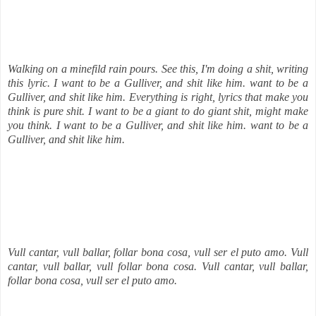
Walking on a minefild rain pours. See this, I'm doing a shit, writing
this lyric. I want to be a Gulliver, and shit like him.
want to be a
Gulliver, and shit like him.
Everything is right, lyrics that make you
think is pure shit. I want to be a giant to do giant shit, might make
you think.
I want to be a Gulliver, and shit like him.
want to be a
Gulliver, and shit like him.
Vull cantar, vull ballar, follar bona cosa, vull ser el puto amo.
Vull
cantar, vull ballar, vull follar bona cosa.
Vull cantar, vull ballar,
follar bona cosa, vull ser el puto amo.