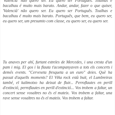
'Valencià' não quero ser. Eu quero ser Português. Toalhas e
bacalhau é muito mais barato.
Andar, andar, fazer o que quiser,
'Valencià' não quero ser. Eu quero ser Português. Toalhas e
bacalhau é muito mais barato.
Português, que bem, eu quero ser,
eu quero ser,
um presumto com classe, eu quero ser,
eu quero ser.
Tu anaves per ahí, furtant estreles de Mercedes, i una cresta d'un
pam i mig. El gos i la flauta t'acompanyaven a tots els concerts i
demés events. "Cerveseta fresqueta a un euro" deies. Què ha
passat d'aquells moments? El Viña rock està buit, el Lumbreiras
també, el kalimotxo ha deixat de fluir... Perroflautes en perill
d'extinció, p
erroflautes en perill d'extinció
... Vos trobem a faltar, un
concert sense vosaltres no és el mateix. Vos trobem a faltar, una
rave sense vosaltres no és el mateix.
Vos trobem a faltar.