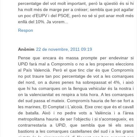
percentatge del vot molt important, però la qüestió és si hi
ha molt més de marge per a créixer; sembla que pot agafar
un poc d'EUPV i del PSOE, però no sé si pot anar molt més
enllà del 10%. Ja vorem...
Respon
Anònim
22 de novembre, 2011 09:19
Pense que encara és massa prompte per endevinar si
UPiD farà mal a Compromís o no a les properes eleccions
al País Valencià. Però el que tinc clar és que Compromís
no pot traure tan poc percentatge de vot a les comarques
del nord, on a dures penes ha sobrepassat el 4%, i això
que hi ha comarques on la llengua vehicular és la nostra i
on la valencianitat es respira a tota hora. A les comarques
del sud passa el mateix. Compromís hauria de fer-se fort a
les marines, El Comptat i L'alcoià. Eixe crec que és el cavall
de batalla. Això i no pedre vots a València i a l'àrea
metropolitana hauria de ser l'objectiu i si s'aconsegueix, es
contrarrestaria a UPiD, que sembla que té els seus
bastions a les comarques castellanes del sud i a les grans