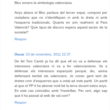
Bloc envers la simbologia valenciana.
Anys abans el Bloc parlava del tercer espai, compost per
ciutadans que no s'identifiquen ni amb la dreta ni amb
l'esquerra tradicionals. Quants en són realment al País
Valencià? Quin tipus de discurs espera aquest sector de la
societat?
Respon
Oscar
23 de novembre, 2011 22:37
De fet Toni Cantó ja ha dit que ell no va a defensar els
interessos valencians ni va a fer valencianisme. Va a
defensar els interessos espanyols perquè, diu, aixina
defensarà també els valencians. Jo conec gent tant de
dretes com d'esquerres que a votat ad este partit. Un partit
al que el PP li ha abonat molt bé la terra durant estos anys.
En este cas coincidisc amb Ynestrillas. Per cert, algú sap
que li ha passat al web de val.com?
Respon