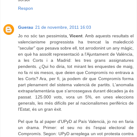
Respon
Guerau
21 de novembre, 2011 16:03
Jo no sóc tan pessimista,
Vicent
. Amb aquests resultats el
valencianisme progressista ha trencat la maledicció
"secular" que pesava sobre ell, tot arrodonint un any màgic,
en què ha assolit representació a l'Ajuntament de València,
a les Corts i a Madrid: les tres grans assignatures
pendents. ¿Qui ho diria, tot mirant les enquestes de maig,
no fa ni sis mesos, que deien que Compromís no entrava a
les Corts? Ara, per fi, ja podem dir que Compromís forma
part plenament del sistema valencià de partits. L'anomalia
extraparlamentària que s'arrossegava durant dècades ja és
passat. 125.000 vots, vora un 5%, en unes eleccions
generals, les més difícils per al nacionalismes perifèrics de
l'Estat, és un gran èxit.
Pel que fa al paper d'UPyD al País Valencià, jo no en faria
un drama. Primer: el seu no és l'espai electoral de
Compromís. Segon: UPyD arreplega un vot protesta contra