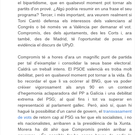
el bipartidisme, que en qualsevol moment pot tornar als
partits d'on prové. ¿Algú podria resumir en una frase el seu
programa? Tercer, i més important, ara veurem realment si
Toni Cantó defensa els interessos dels valencians al
Congrés o bé només ve a València per demanar el vot.
Compromís, des dels ajuntaments, des les Corts i, ara
també, des de Madrid, té l'oportunitat de posar en
evidència el discurs de UPyD.
Compromís té a hores d'ara un magnífic punt de partida
per tal d'eixamplar i consolidar la seua base electoral.
Caldrà un treball intens. El PSOE valencià es troba molt
debilitat, però en qualsevol moment pot tornar a la vida. És
bo recordar el que li va ocórrer al BNG, que va poder
créixer vigorosament als anys 90 en un context
d'hegemonia aclaparadora del PP a Galícia i una debilitat
extrema del PSG; al qual fins i tot va superar en
representació al parlament gallec. Però, això sí, quan hi
hagué la possibilitat d'un canvi de govern, el
transvasament
de vots
de retorn cap al PSG va fer que els socialistes, i no
els nacionalistes, arribaren a la presidència de la Xunta.
Morera ha dit ahir que Compromís pretén arribar a