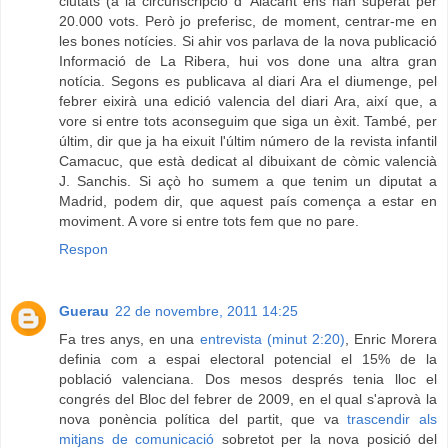
ciutats (a la circunscripció d' Alacant ens han superat per
20.000 vots. Però jo preferisc, de moment, centrar-me en
les bones notícies. Si ahir vos parlava de la nova publicació
Informació de La Ribera, hui vos done una altra gran
notícia. Segons es publicava al diari Ara el diumenge, pel
febrer eixirà una edició valencia del diari Ara, així que, a
vore si entre tots aconseguim que siga un èxit. També, per
últim, dir que ja ha eixuit l'últim número de la revista infantil
Camacuc, que està dedicat al dibuixant de còmic valencià
J. Sanchis. Si açò ho sumem a que tenim un diputat a
Madrid, podem dir, que aquest país comença a estar en
moviment. A vore si entre tots fem que no pare.
Respon
Guerau
22 de novembre, 2011 14:25
Fa tres anys, en una
entrevista (minut 2:20)
, Enric Morera
definia com a espai electoral potencial el 15% de la
població valenciana. Dos mesos després tenia lloc el
congrés del Bloc del febrer de 2009, en el qual s'aprovà la
nova ponència política del partit, que va
trascendir als
mitjans de comunicació
sobretot per la nova posició del