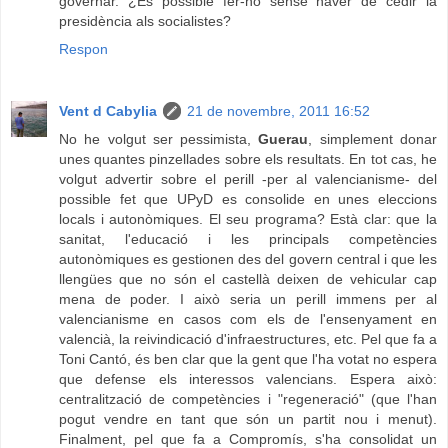
governar. ¿És possible fer-ho sense haver de cedir la
presidència als socialistes?
Respon
Vent d Cabylia
21 de novembre, 2011 16:52
No he volgut ser pessimista,
Guerau
, simplement donar
unes quantes pinzellades sobre els resultats. En tot cas, he
volgut advertir sobre el perill -per al valencianisme- del
possible fet que UPyD es consolide en unes eleccions
locals i autonòmiques. El seu programa? Està clar: que la
sanitat, l'educació i les principals competències
autonòmiques es gestionen des del govern central i que les
llengües que no són el castellà deixen de vehicular cap
mena de poder. I això seria un perill immens per al
valencianisme en casos com els de l'ensenyament en
valencià, la reivindicació d'infraestructures, etc. Pel que fa a
Toni Cantó, és ben clar que la gent que l'ha votat no espera
que defense els interessos valencians. Espera això:
centralització de competències i "regeneració" (que l'han
pogut vendre en tant que són un partit nou i menut).
Finalment, pel que fa a Compromís, s'ha consolidat un