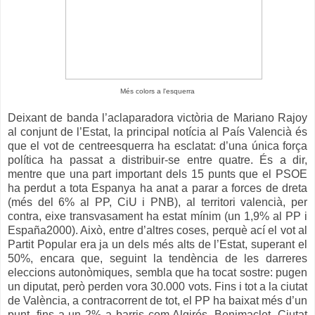
Més colors a l'esquerra
Deixant de banda l’aclaparadora victòria de Mariano Rajoy
al conjunt de l’Estat, la principal notícia al País Valencià és
que el vot de centreesquerra ha esclatat: d’una única força
política ha passat a distribuir-se entre quatre. És a dir,
mentre que una part important dels 15 punts que el PSOE
ha perdut a tota Espanya ha anat a parar a forces de dreta
(més del 6% al PP, CiU i PNB), al territori valencià, per
contra, eixe transvasament ha estat mínim (un 1,9% al PP i
España2000). Això, entre d’altres coses, perquè ací el vot al
Partit Popular era ja un dels més alts de l’Estat, superant el
50%, encara que, seguint la tendència de les darreres
eleccions autonòmiques, sembla que ha tocat sostre: pugen
un diputat, però perden vora 30.000 vots. Fins i tot a la ciutat
de València, a contracorrent de tot, el PP ha baixat més d’un
punt, fins a un 2% a barris com Algirós, Benimaclet, Ciutat