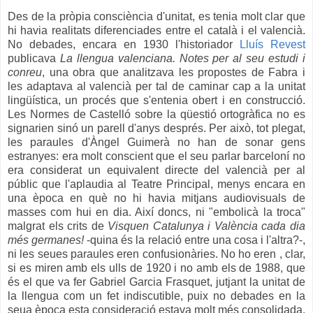
Des de la pròpia consciència d'unitat, es tenia molt clar que
hi havia realitats diferenciades entre el català i el valencià.
No debades, encara en 1930 l'historiador
Lluís Revest
publicava
La llengua valenciana. Notes per al seu estudi i
conreu
, una obra que analitzava les propostes de Fabra i
les adaptava al valencià per tal de caminar cap a la unitat
lingüística, un procés que s'entenia obert i en construcció.
Les Normes de Castelló sobre la qüestió ortogràfica no es
signarien sinó un parell d'anys després. Per això, tot plegat,
les paraules d'Àngel Guimerà no han de sonar gens
estranyes: era molt conscient que el seu parlar barceloní no
era considerat un equivalent directe del valencià per al
públic que l'aplaudia al Teatre Principal, menys encara en
una època en què no hi havia mitjans audiovisuals de
masses com hui en dia. Així doncs, ni "embolicà la troca"
malgrat els crits de
Visquen Catalunya i València cada dia
més germanes!
-quina és la relació entre una cosa i l'altra?-,
n
i les seues paraules eren confusionàries. No ho eren , clar,
si es miren amb els ulls de 1920 i no amb els de 1988, que
és el que va fer Gabriel Garcia Frasquet, jutjant la unitat de
la llengua com un fet indiscutible, puix no debades en la
seua època esta consideració estava molt més consolidada.