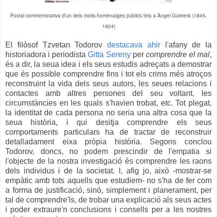
Postal commemorativa d'un dels molts homenatges públics fets a Àngel Guimerà (1845-
1924)
El filòsof Tzvetan Todorov
destacava ahir
l'afany de la
historiadora i periodista
Gitta Sereny
per
comprendre el mal
,
és a dir, la seua idea i els seus estudis adreçats a demostrar
que és possible comprendre fins i tot els crims més atroços
reconstruint la vida dels seus autors, les seues relacions i
contactes amb altres persones del seu voltant, les
circumstàncies en les quals s'havien trobat, etc. Tot plegat,
la identitat de cada persona no seria una altra cosa que la
seua història, i qui desitja comprendre els seus
comportaments particulars ha de tractar de reconstruir
detalladament eixa pròpia història. Segons conclou
Todorov,
doncs, no podem prescindir de l'empatia si
l'objecte de la nostra investigació és comprendre les raons
dels individus i de la societat. I, afig jo, això -mostrar-se
empàtic amb tots aquells que estudiem- n
o s'ha de fer com
a forma de justificació,
sinó, simplement i planerament, per
tal de comprendre'ls, de trobar una explicació als seus actes
i poder extraure'n conclusions i consells per a les nostres