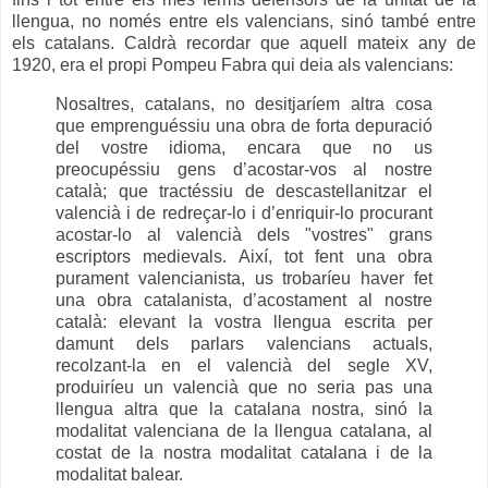
llengua, no només entre els valencians, sinó també entre
els catalans. Caldrà recordar que aquell mateix any de
1920, era el propi Pompeu Fabra qui deia als valencians:
Nosaltres, catalans, no desitjaríem altra cosa
que emprenguéssiu una obra de forta depuració
del vostre idioma, encara que no us
preocupéssiu gens d’acostar-vos al nostre
català; que tractéssiu de descastellanitzar el
valencià i de redreçar-lo i d’enriquir-lo procurant
acostar-lo al valencià dels "vostres" grans
escriptors medievals. Així, tot fent una obra
purament valencianista, us trobaríeu haver fet
una obra catalanista, d’acostament al nostre
català: elevant la vostra llengua escrita per
damunt dels parlars valencians actuals,
recolzant-la en el valencià del segle XV,
produiríeu un valencià que no seria pas una
llengua altra que la catalana nostra, sinó la
modalitat valenciana de la llengua catalana, al
costat de la nostra modalitat catalana i de la
modalitat balear.