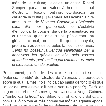
món de la cultura; l’alcalde unionista Ricard
Samper, parlant un valencià horrible acabat
d’estrenar, li besà el front i prometé dedicar-li un
carrer de la ciutat [...] Guimerà, tot i acabar la gira
amb un crit de
Visquen Catalunya i València
cada dia més germanes!
, no s’estalvià
d’embolicar la troca el dia de la presentació en
el Principal, quan, aplaudit pel públic com una
glòria nacional, no cal dir que espanyola,
pronuncià aquestes paraules tan confusionàries:
Sento no posseir la llengua valenciana per a
donar-vos les gràcies en ella pels vostres
aplaudiments; però en llengua catalana us envio
el meu testimoni de gratitud
.
Primerament, ja és de destacar el comentari sobre el
"valencià horrible" de l'alcalde de València, una apreciació
sobre la qual, a més, no s'indica cap mena de font (o és que
l'autor del text estava allí per a sentir-lo parlar?). Però, en
segon lloc, el que és més greu, s'acusa a Àngel Guimera
d'"embolicar la troca" per diferenciar el valencià del català,
com si allò no fóra el més normal del món en aquella època,
fins i tot entre els més ferms defensors de la unitat de la