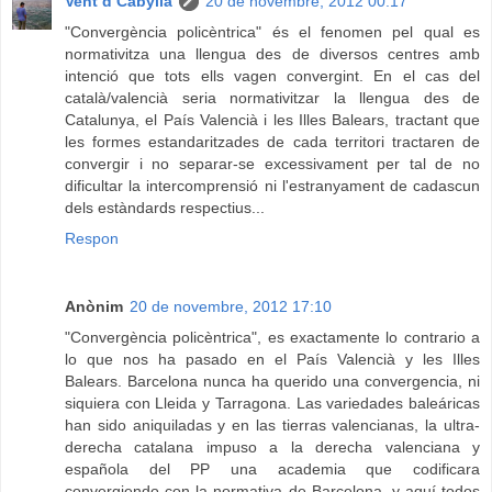
Vent d Cabylia
20 de novembre, 2012 00:17
"Convergència policèntrica" és el fenomen pel qual es
normativitza una llengua des de diversos centres amb
intenció que tots ells vagen convergint. En el cas del
català/valencià seria normativitzar la llengua des de
Catalunya, el País Valencià i les Illes Balears, tractant que
les formes estandaritzades de cada territori tractaren de
convergir i no separar-se excessivament per tal de no
dificultar la intercomprensió ni l'estranyament de cadascun
dels estàndards respectius...
Respon
Anònim
20 de novembre, 2012 17:10
"Convergència policèntrica", es exactamente lo contrario a
lo que nos ha pasado en el País Valencià y les Illes
Balears. Barcelona nunca ha querido una convergencia, ni
siquiera con Lleida y Tarragona. Las variedades baleáricas
han sido aniquiladas y en las tierras valencianas, la ultra-
derecha catalana impuso a la derecha valenciana y
española del PP una academia que codificara
convergiendo con la normativa de Barcelona, y aquí todos