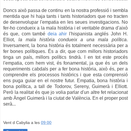
Doncs això passa de continu en la nostra professió i sembla
mentida que hi haja tants i tants historiadors que no tracten
de desenvolupar l'empatia en les seues investigacions. No
fer-ho condueix a la mala història i el veritable drama d'això
és que, com també
deia ahir
l'hispanista anglés John H.
Elliot,
la mala història condueix a una mala política
.
Inversament, la bona història és totalment necessària per a
fer bones polítiques. És a dir, que
com millors historiadors
tinga un país, millors polítics tindrà. I en tot este procés
l'empatia, com hem vist, és fonamental, ja que és un dels
requeriments cabdals per a fer bona història, això és,
per a
comprendre els processos històrics i que esta comprensió
ens puga guiar en el nostre futur. Empatia, bona història i
bona política, a tall de Todorov, Sereny, Guimerà i Elliott.
Però la realitat és que jo volia parlar d'un altre fet relacionat
amb Àngel Guimerà i la ciutat de València. En el proper post
serà...
Vent d Cabylia
a les
09:00