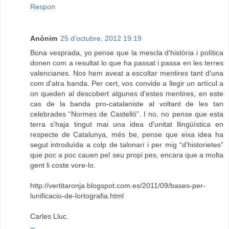
Respon
Anònim
25 d’octubre, 2012 19:19
Bona vesprada, yo pense que la mescla d'història i política
donen com a resultat lo que ha passat i passa en les terres
valencianes. Nos hem aveat a escoltar mentires tant d'una
com d'atra banda. Per cert, vos convide a llegir un artícul a
on queden al descobert algunes d'estes mentires, en este
cas de la banda pro-catalaniste al voltant de les tan
celebrades “Normes de Castelló”. I no, no pense que esta
terra s'haja tingut mai una idea d'unitat llingüística en
respecte de Catalunya, més be, pense que eixa idea ha
segut introduïda a colp de talonari i per mig “d'historietes”
que poc a poc cauen pel seu propi pes, encara que a molta
gent li coste vore-lo.
http://vertitaronja.blogspot.com.es/2011/09/bases-per-
lunificacio-de-lortografia.html
Carles Lluc.