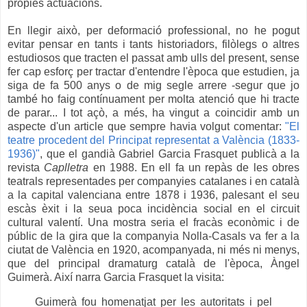
pròpies actuacions.
En llegir això, per deformació professional, no he pogut
evitar pensar en tants i tants historiadors, filòlegs o altres
estudiosos que tracten el passat amb ulls del present, sense
fer cap esforç per tractar d'entendre l'època que estudien, ja
siga de fa 500 anys o de mig segle arrere -segur que jo
també ho faig contínuament per molta atenció que hi tracte
de parar... I tot açò, a més, ha vingut a coincidir amb un
aspecte d'un article que sempre havia volgut comentar:
"El
teatre procedent del Principat representat a València (1833-
1936)"
, que
el gandià Gabriel Garcia Frasquet publicà
a la
revista
Caplletra
en 1988. En ell fa un repàs de les obres
teatrals representades per companyies catalanes i en català
a la capital valenciana entre 1878 i 1936, palesant el seu
escàs èxit i la seua poca incidència social en el circuit
cultural valentí. Una mostra seria el fracàs econòmic i de
públic de la gira que la companyia Nolla-Casals va fer a la
ciutat de València en 1920, acompanyada, ni més ni menys,
que del principal dramaturg català de l'època, Àngel
Guimerà. Així narra Garcia Frasquet la visita:
Guimerà
fou homenatjat per les autoritats i pel