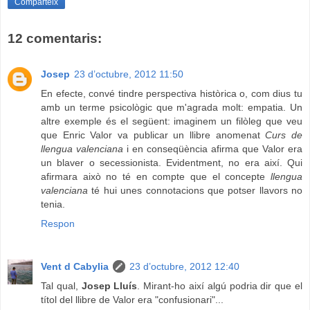
Comparteix
12 comentaris:
Josep
23 d’octubre, 2012 11:50
En efecte, convé tindre perspectiva històrica o, com dius tu
amb un terme psicològic que m'agrada molt: empatia. Un
altre exemple és el següent: imaginem un filòleg que veu
que Enric Valor va publicar un llibre anomenat
Curs de
llengua valenciana
i en conseqüència afirma que Valor era
un blaver o secessionista. Evidentment, no era així. Qui
afirmara això no té en compte que el concepte
llengua
valenciana
té hui unes connotacions que potser llavors no
tenia.
Respon
Vent d Cabylia
23 d’octubre, 2012 12:40
Tal qual,
Josep Lluís
. Mirant-ho així algú podria dir que el
títol del llibre de Valor era "confusionari"...