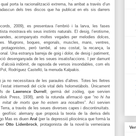
ual porta la racionalització extrema, ha arribat a través d’un
dascun dels tres discos que ha publicat en els sis darrers
ords, 2009), es presentava l’embrió i la larva, les fases
tista mostrava els seus instints naturals. El desig, l’erotisme,
 bandes, acompanyats moltes vegades per melodies dolces,
tides. Mugrons, boques, engonals, muscles, mans, ventres,
 protagonistes, però també, al seu costat, la recança, la
ional. Una estranya barreja de goig i dolor, de desig i patiment,
pció desenganyada de les seues insatisfaccions. I per damunt
 d’alcoià indòmit, de rapsoda de versos insondables, com els
i Pol, Rodríguez Castelló, la menuda Kalpakis.
 ja no necessitava de les paraules d’altres. Totes les lletres
l’estat intermedi del cicle vital dels holometàbols. Únicament
rafs de
Lawrence Durrell
, germà del zoòleg, que servien
elisk Press, 1938), amb la rotunda afirmació que “
no hi ha
a mitat de morts que ho estem ara nosaltres
”. Ací servien
a Terra, a través de les seues diverses capes i discontinuïtats.
 geofísic alemany que proposà la teoria de la deriva dels
Hugo Mas es diuen
Aral
(per la depressió pliocènica que formà la
per
Otto Lidenbrock
, protagonista de la novel·la vernesiana
Ven