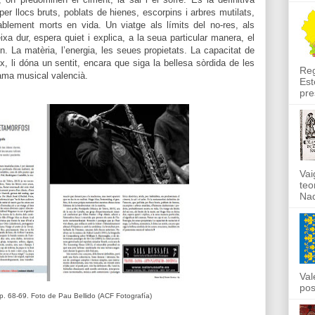
per llocs bruts, poblats de hienes, escorpins i arbres mutilats,
ablement morts en vida. Un viatge als límits del no-res, als
a dur, espera quiet i explica, a la seua particular manera, el
n. La matèria, l’energia, les seues propietats. La capacitat de
ix, li dóna un sentit, encara que siga la bellesa sòrdida de les
Reg
rama musical valencià.
Est
pre
Vai
teo
Nad
Val
pos
p. 68-69. Foto de Pau Bellido (ACF Fotografía)