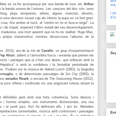
qua
t, Mas es va fer acompanyar per una banda de luxe, els
Arthur
mà,
 la banda sonora de l’univers. Les cançons del disc són, sens
I d
 fang, pluja, tempestes, arbres, algues, insectes, deserts,
d'o
 en eixe descens incaut cap als inferns la pupa es va fent gran,
ua, fins arribar al nucli, al “
ventre on no et busca ningú
”. La
 i de níquel, esperant l’últim estadi del seu desenvolupament,
 maduresa, una mort aparent que no ho és realitat. Hugo Mas,
ua pròpia metamorfosi mentres dissecciona l’abisme de la
rs, 2015), ara de la mà de
Cavallo
, un grup d’experimentació
Se
Pep Ahuir
, adient a l’atmosfera fosca i enrarida que prenen els
nzits i paratges que ja s’han vist abans, que enllacen amb la
“Hepàtica” o amb la sordidesa i la brutalitat pertorbada de
ors. Podrien ser la música de
Naked Lunch
(1991), la biografia
urroughs
, o de determinats passatges de
Sin City
(2005), la
lsiu
senador Roark
, o encara de
The Seasoning House
(2012),
una jove òrfena i sordmuda viu una angoixant tortura durant la
t definibles però amb una forta coherència. Sons densos i
x i formes simples, uns instruments distorsionats, una veu
zz
i el
punk jazz
. Així ho definixen ells. I així és. Melodies
terpretacions turmentades, música amb contorsions i paisatges
En
s, on predominen el ciment, la sal i el sofre. És la definitiva