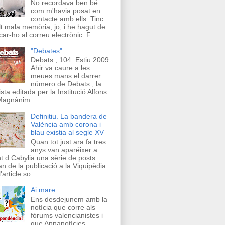
No recordava ben bé
com m'havia posat en
contacte amb ells. Tinc
t mala memòria, jo, i he hagut de
car-ho al correu electrònic. F...
"Debates"
Debats , 104: Estiu 2009
Ahir va caure a les
meues mans el darrer
número de Debats , la
ista editada per la Institució Alfons
Magnànim...
Definitiu. La bandera de
València amb corona i
blau existia al segle XV
Quan tot just ara fa tres
anys van aparéixer a
t d Cabylia una sèrie de posts
an de la publicació a la Viquipèdia
'article so...
Ai mare
Ens desdejunem amb la
notícia que corre als
fòrums valencianistes i
que Annanotícies