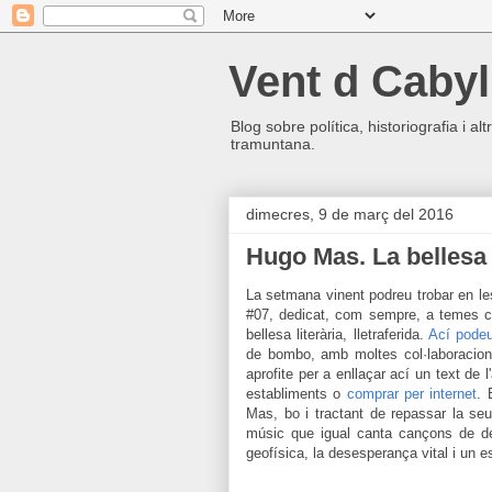
Vent d Cabyl
Blog sobre política, historiografia i a
tramuntana.
dimecres, 9 de març del 2016
Hugo Mas. La bellesa
La setmana vinent podreu trobar en les 
#07
, dedicat
, com sempre, a temes cu
bellesa literària, lletraferida.
Ací podeu
de bombo, amb moltes col·laboracion
aprofite per a enllaçar
ací un text de
l'
establiments o
comprar
per internet
. 
Mas,
bo i
tractant de repassar la seua
músic que igual c
anta cançons de
d
geo
física,
la dese
sperança vital i
un e