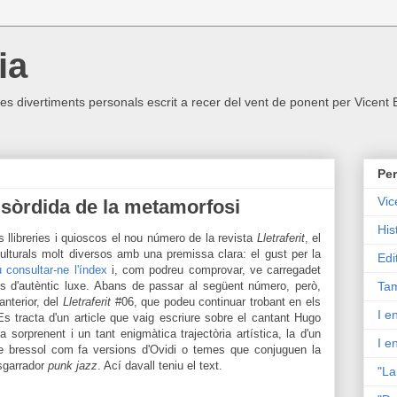
ia
ltres divertiments personals escrit a recer del vent de ponent per Vicent
Per
Vic
 sòrdida de la metamorfosi
His
llibreries i qui
oscos el nou número de la revista
Lletraferit
, el
lturals molt diversos
amb
una premissa clara: e
l gust per la
Edi
 consultar-ne l'ín
de
x
i, com podreu compr
ovar,
ve carregadet
s d'autèntic luxe. Abans de passar al següent número, però,
Tam
anterior, del
Lletraferit
#06, que podeu continuar troba
nt
en
els
I e
Es tracta d'un article que vaig escriure sobre el cantant Hugo
 sorprenent i un tant enigmàtica trajectòria artística, la d'un
I e
e
bres
sol com
fa versi
ons
d'Ovidi o
tem
es
que conjug
uen
la
sgarrador
punk jazz
. Ací davall
teniu
el text.
"La