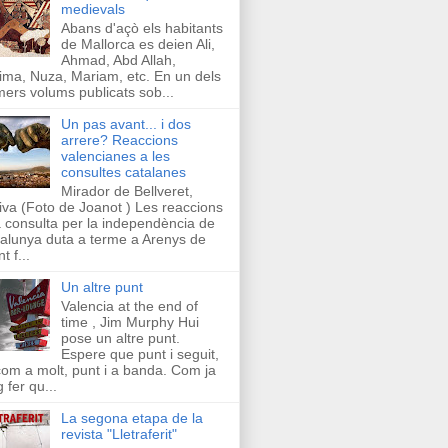
medievals
Abans d'açò els habitants
de Mallorca es deien Ali,
Ahmad, Abd Allah,
ima, Nuza, Mariam, etc. En un dels
mers volums publicats sob...
Un pas avant... i dos
arrere? Reaccions
valencianes a les
consultes catalanes
Mirador de Bellveret,
iva (Foto de Joanot ) Les reaccions
a consulta per la independència de
alunya duta a terme a Arenys de
t f...
Un altre punt
Valencia at the end of
time , Jim Murphy Hui
pose un altre punt.
Espere que punt i seguit,
com a molt, punt i a banda. Com ja
g fer qu...
La segona etapa de la
revista "Lletraferit"