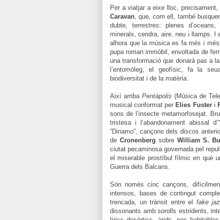
Per a viatjar a eixe lloc, precisamen
Caravan
, que, com ell, també busquen
dubte, terrestres: plenes d’oceans,
minerals, cendra, aire, neu i llamps. I
alhora que la música es fa més i més cr
pupa roman immòbil, envoltada de ferro
una transformació que donarà pas a la
l’entomòleg, el geofísic, fa la se
biodiversitat i de la matèria.
Així arriba
Pentàpolis
(Música de Tele
musical conformat per
Elies Fuster
i
sons de l’insecte metamorfosejat. Bru
tristesa i l’abandonament abissal d’
“Dinamo”, cançons dels discos anteri
de
Cronenberg
sobre
William S. B
ciutat pecaminosa governada pel repu
el miserable prostíbul fílmic en què 
Guerra dels Balcans.
Són només cinc cançons, difícilmen
intensos, bases de contingut comple
trencada, un trànsit entre el
fake ja
dissonants amb sorolls estridents, in
lírics desèrtics, àrids, poc habitable