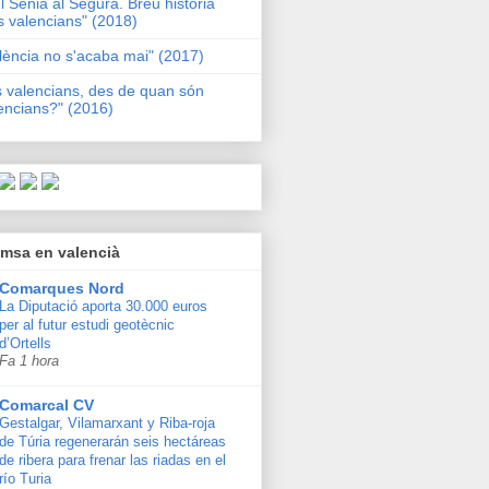
l Sénia al Segura. Breu història
s valencians" (2018)
lència no s'acaba mai" (2017)
s valencians, des de quan són
encians?" (2016)
msa en valencià
Comarques Nord
La Diputació aporta 30.000 euros
per al futur estudi geotècnic
d’Ortells
Fa 1 hora
Comarcal CV
Gestalgar, Vilamarxant y Riba-roja
de Túria regenerarán seis hectáreas
de ribera para frenar las riadas en el
río Turia