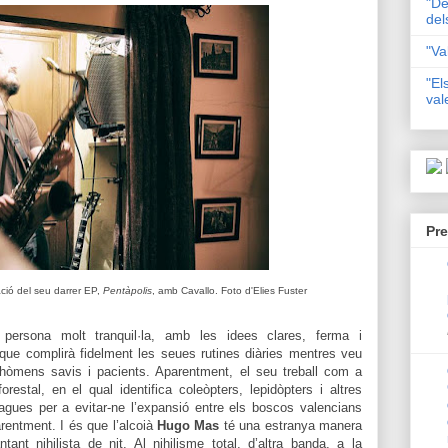
"De
del
"Va
"El
val
Pre
ció del seu darrer EP,
Pentàpolis
, amb Cavallo. Foto d'Elies Fuster
persona molt tranquil·la, amb les idees clares, ferma i
ue complirà fidelment les seues rutines diàries mentres veu
 hòmens savis i pacients. Aparentment, el seu treball com a
forestal, en el qual identifica coleòpters, lepidòpters i altres
agues per a evitar-ne l’expansió entre els boscos valencians
entment. I és que l’alcoià
Hugo Mas
té una estranya manera
tant nihilista de nit. Al nihilisme total, d’altra banda, a la