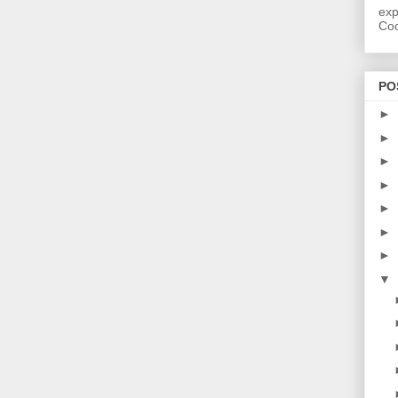
exp
Coo
PO
►
►
►
►
►
►
►
▼