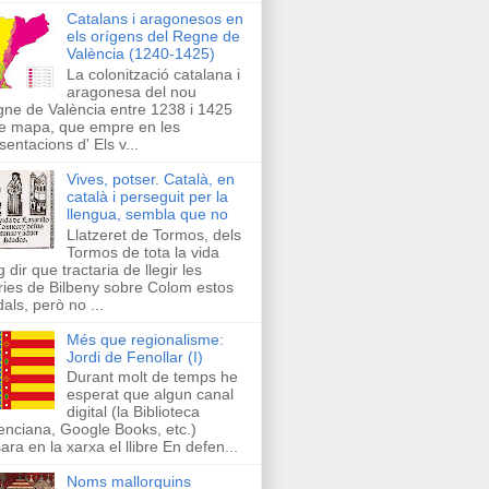
Catalans i aragonesos en
els orígens del Regne de
València (1240-1425)
La colonització catalana i
aragonesa del nou
ne de València entre 1238 i 1425
e mapa, que empre en les
sentacions d' Els v...
Vives, potser. Català, en
català i perseguit per la
llengua, sembla que no
Llatzeret de Tormos, dels
Tormos de tota la vida
g dir que tractaria de llegir les
ries de Bilbeny sobre Colom estos
als, però no ...
Més que regionalisme:
Jordi de Fenollar (I)
Durant molt de temps he
esperat que algun canal
digital (la Biblioteca
enciana, Google Books, etc.)
ara en la xarxa el llibre En defen...
Noms mallorquins