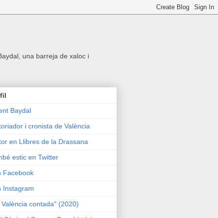
 Baydal, una barreja de xaloc i
fil
ent Baydal
toriador i cronista de València
tor en Llibres de la Drassana
bé estic en Twitter
n Facebook
n Instagram
 València contada" (2020)