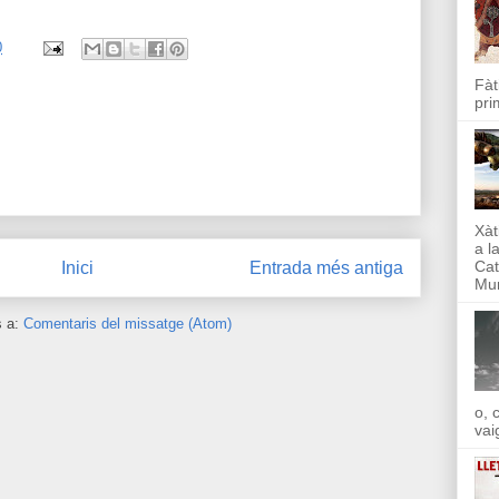
0
Fàt
pri
Xàt
a l
Cat
Inici
Entrada més antiga
Mun
s a:
Comentaris del missatge (Atom)
o, 
vai