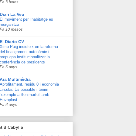
Fa 3 hores
Diari La Veu
El moviment per l’habitatge es
reorganitza
Fa 10 mesos
El Diario CV
Ximo Puig insisteix en la reforma
del finançament autonòmic i
propugna institucionalitzar la
conferència de presidents
Fa 6 anys
Ara Multimèdia
Aprofitament, residu 0 i economia
circular. És possible i tenim
l'exemple a Benimarfull amb
Envaplast
Fa 8 anys
t d Cabylia