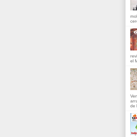
mol
cer
rev
el 
Ven
arr
de l