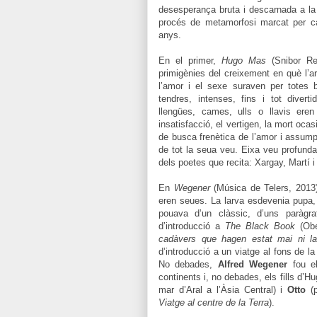
desesperança bruta i descarnada a la q
procés de metamorfosi marcat per ca
anys.
En el primer,
Hugo Mas
(Snibor Rec
primigènies del creixement en què l’ar
l’amor i el sexe suraven per totes
tendres, intenses, fins i tot diver
llengües, cames, ulls o llavis eren
insatisfacció, el vertigen, la mort ocas
de busca frenètica de l’amor i assum
de tot la seua veu. Eixa veu profunda
dels poetes que recita: Xargay, Martí 
En
Wegener
(Música de Telers, 2013)
eren seues. La larva esdevenia pupa, 
pouava d’un clàssic, d’uns paràg
d’introducció a
The Black Book
(Ob
cadàvers que hagen estat mai ni l
d’introducció a un viatge al fons de l
No debades,
Alfred Wegener
fou el
continents i, no debades, els fills d’
mar d’Aral a l’Àsia Central) i
Otto
(
Viatge al centre de la Terra
).