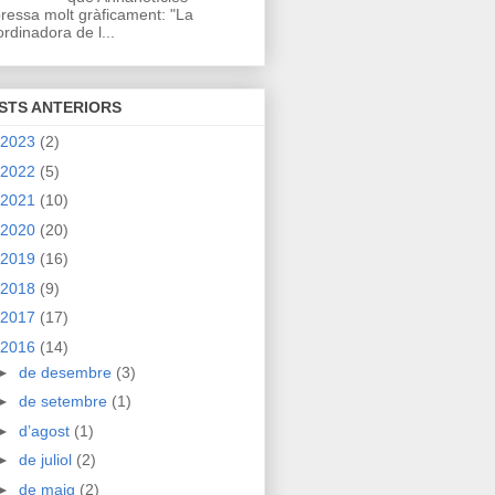
ressa molt gràficament: "La
rdinadora de l...
STS ANTERIORS
2023
(2)
2022
(5)
2021
(10)
2020
(20)
2019
(16)
2018
(9)
2017
(17)
2016
(14)
►
de desembre
(3)
►
de setembre
(1)
►
d’agost
(1)
►
de juliol
(2)
►
de maig
(2)