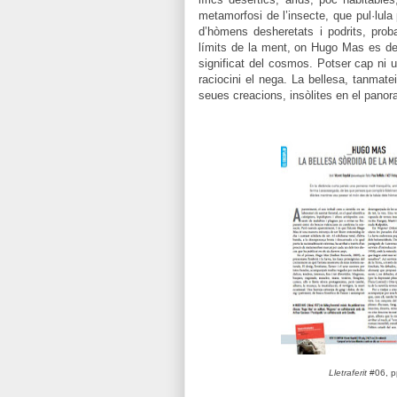
metamorfosi de l’insecte, que pul·lula 
d’hòmens desheretats i podrits, prob
límits de la ment, on Hugo Mas es deix
significat del cosmos. Potser cap ni u
raciocini el nega. La bellesa, tanmate
seues creacions, insòlites en el pano
Lletraferit
#06, p