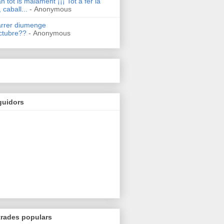
n tot is malament ¡¡¡ Tot a fer la
 caball...
- Anonymous
arrer diumenge
ctubre??
- Anonymous
guidors
trades populars