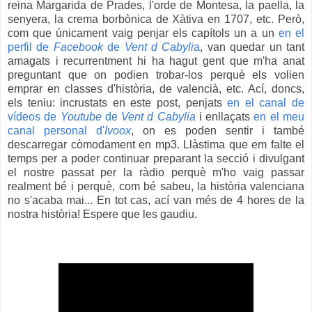
reina Margarida de Prades, l'orde de Montesa, la paella, la
senyera, la crema borbònica de Xàtiva en 1707, etc. Però,
com que únicament vaig penjar els capítols un a un
en el
perfil de
Facebook
de
Vent d Cabyli
a
, van quedar un tant
amagats i recurrentment hi ha hagut gent que m'ha anat
preguntant que on podien trobar-los perquè els volien
emprar en classes d'història, de valencià, etc. Ací, doncs,
els teniu: incrustats en este post, penjats
en el canal de
vídeos de
Youtube
de
Vent d Cabylia
i enllaçats
en el meu
canal personal d'
Ivoox
, on es poden sentir i també
descarregar còmodament en mp3. Llàstima que em falte el
temps per a poder continuar preparant la secció i divulgant
el nostre passat per la ràdio perquè m'ho vaig passar
realment bé i perquè, com bé sabeu, la història valenciana
no s'acaba mai... En tot cas, ací van més de 4 hores de la
nostra història! Espere que les gaudiu.