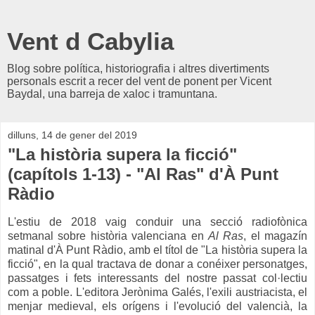
Vent d Cabylia
Blog sobre política, historiografia i altres divertiments
personals escrit a recer del vent de ponent per Vicent
Baydal, una barreja de xaloc i tramuntana.
dilluns, 14 de gener del 2019
"La història supera la ficció"
(capítols 1-13) - "Al Ras" d'À Punt
Ràdio
L'estiu de 2018 vaig conduir una secció radiofònica
setmanal sobre història valenciana en
Al Ras
, el magazín
matinal d'À Punt Ràdio, amb el títol de "La història supera la
ficció", en la qual tractava de donar a conéixer personatges,
passatges i fets interessants del nostre passat col·lectiu
com a poble. L'editora Jerònima Galés, l'exili austriacista, el
menjar medieval, els orígens i l'evolució del valencià, la