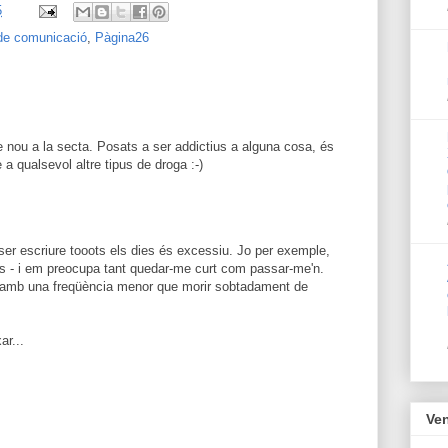
5
de comunicació
,
Pàgina26
e nou a la secta. Posats a ser addictius a alguna cosa, és
 a qualsevol altre tipus de droga :-)
ser escriure tooots els dies és excessiu. Jo per exemple,
es - i em preocupa tant quedar-me curt com passar-me'n.
 amb una freqüència menor que morir sobtadament de
ar...
Ven