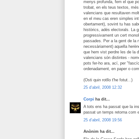
menys profunda, fem el que po
trobat, en els teus textos, mé
valencians que resultaven mol
en el meu cas eren simples int
obertament), sovint tu has sa
històrics, adés electorals. La 
progressivament un cert monoli
passades. Per a la gent de la 
necessàriament) aquella herènc
que hem vist perdre les de la d
valencians són distintes - no
pots fer-ho ara, ací, per "fascí
ordenadament, en paper o com
(Osti quin rotllo t'he fotut...)
25 d’abril, 2008 12:32
Corpi
ha dit...
A tots ens ha passat que la ins
passat un temps retorna com el 
25 d’abril, 2008 19:56
Anònim ha dit...