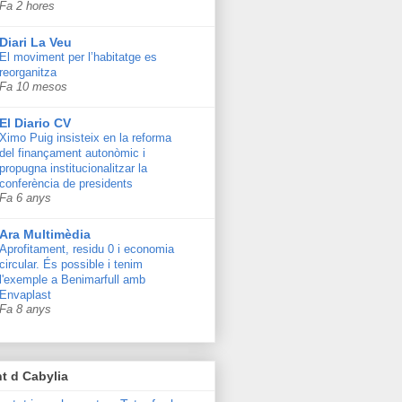
Fa 2 hores
Diari La Veu
El moviment per l’habitatge es
reorganitza
Fa 10 mesos
El Diario CV
Ximo Puig insisteix en la reforma
del finançament autonòmic i
propugna institucionalitzar la
conferència de presidents
Fa 6 anys
Ara Multimèdia
Aprofitament, residu 0 i economia
circular. És possible i tenim
l'exemple a Benimarfull amb
Envaplast
Fa 8 anys
t d Cabylia