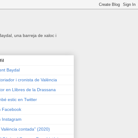
 Baydal, una barreja de xaloc i
fil
ent Baydal
toriador i cronista de València
tor en Llibres de la Drassana
bé estic en Twitter
n Facebook
n Instagram
 València contada" (2020)