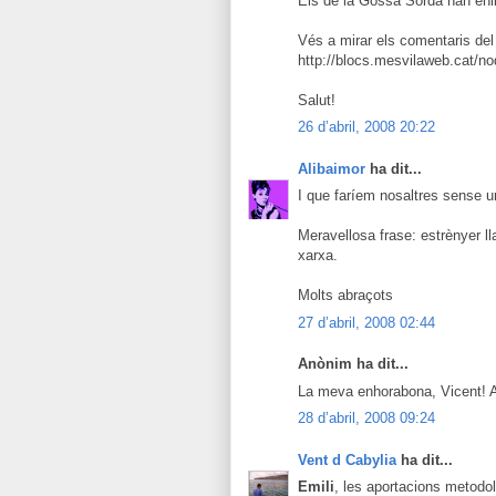
Els de la Gossa Sorda han enlla
Vés a mirar els comentaris del
http://blocs.mesvilaweb.cat/n
Salut!
26 d’abril, 2008 20:22
Alibaimor
ha dit...
I que faríem nosaltres sense un
Meravellosa frase: estrènyer l
xarxa.
Molts abraçots
27 d’abril, 2008 02:44
Anònim ha dit...
La meva enhorabona, Vicent! A
28 d’abril, 2008 09:24
Vent d Cabylia
ha dit...
Emili
, les aportacions metodol