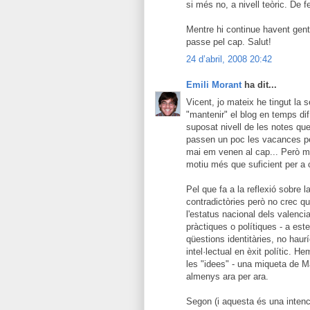
si més no, a nivell teòric. De 
Mentre hi continue havent gent
passe pel cap. Salut!
24 d’abril, 2008 20:42
Emili Morant
ha dit...
Vicent, jo mateix he tingut la 
"mantenir" el blog en temps difí
suposat nivell de les notes qu
passen un poc les vacances per
mai em venen al cap... Però mi
motiu més que suficient per a 
Pel que fa a la reflexió sobre
contradictòries però no crec qu
l'estatus nacional dels valenc
pràctiques o polítiques - a es
qüestions identitàries, no haur
intel·lectual en èxit polític. H
les "idees" - una miqueta de M
almenys ara per ara.
Segon (i aquesta és una intenc