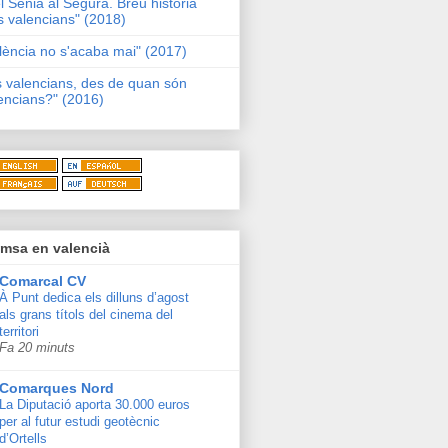
l Sénia al Segura. Breu història
s valencians" (2018)
lència no s'acaba mai" (2017)
s valencians, des de quan són
encians?" (2016)
msa en valencià
Comarcal CV
À Punt dedica els dilluns d’agost
als grans títols del cinema del
territori
Fa 20 minuts
Comarques Nord
La Diputació aporta 30.000 euros
per al futur estudi geotècnic
d’Ortells