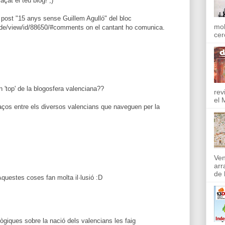
çat el teu blog! ;)
 post "15 anys sense Guillem Agulló" del bloc
mol
ode/view/id/88650/#comments on el cantant ho comunica.
cer
 'top' de la blogosfera valenciana??
rev
el 
laços entre els diversos valencians que naveguen per la
Ven
arr
de l
questes coses fan molta il·lusió :D
ògiques sobre la nació dels valencians les faig