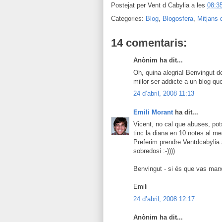
Postejat per
Vent d Cabylia
a les
08:3
Categories:
Blog
,
Blogosfera
,
Mitjans 
14 comentaris:
Anònim ha dit...
Oh, quina alegria! Benvingut d
millor ser addicte a un blog que
24 d’abril, 2008 11:13
Emili Morant
ha dit...
Vicent, no cal que abuses, pot
tinc la diana en 10 notes al m
Preferim prendre Ventdcabylia
sobredosi :-))))
Benvingut - si és que vas marx
Emili
24 d’abril, 2008 12:17
Anònim ha dit...