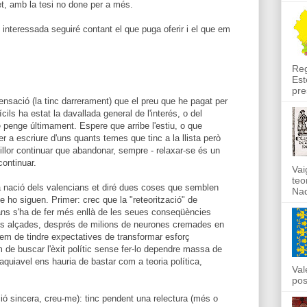
fet, amb la tesi no done per a més.
 interessada seguiré contant el que puga oferir i el que em
Reg
Est
pre
sensació (la tinc darrerament) que el preu que he pagat per
cils ha estat la davallada general de l'interés, o del
e penge últimament. Espere que arribe l'estiu, o que
 a escriure d'uns quants temes que tinc a la llista però
llor continuar que abandonar, sempre - relaxar-se és un
continuar.
Vai
teo
 la nació dels valencians et diré dues coses que semblen
Nad
e ho siguen. Primer: crec que la "reteorització" de
ians s'ha de fer més enllà de les seues conseqüències
tes alçades, després de milions de neurones cremades en
íem de tindre expectatives de transformar esforç
em de buscar l'èxit polític sense fer-lo dependre massa de
aquiavel ens hauria de bastar com a teoria política,
Val
pos
ió sincera, creu-me): tinc pendent una relectura (més o