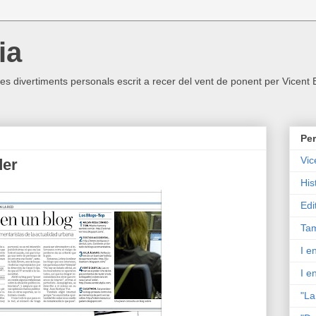
ia
ltres divertiments personals escrit a recer del vent de ponent per Vicent
Per
Vic
der
His
Edi
Tam
I e
I e
"La