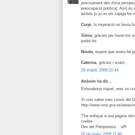
precisament des d'una perspect
preocupació política). Això és 
àmbits (o jo no els sàpiga fer 
Corpi
, la inspiració no havia f
Sònia
, gràcies per haver-los a
podré fer.
Nineta
, espere que anara bé pe
Caterina
, gràcies i avant.
28 d’abril, 2008 21:44
Anònim ha dit...
Enhorabona xiquet, eres un cr
Si vols saber més coses del G
http://www.cma.gva.es/areas/
T'he enllaçat a una pàgina ofic
creible.
Des del Peloponeso... uff!
02 de maig, 2008 11:46