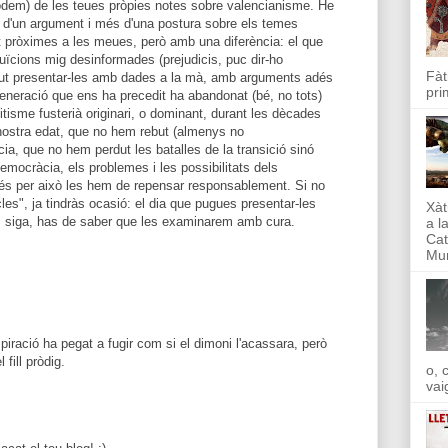
dem) de les teues pròpies notes sobre valencianisme. He
s d'un argument i més d'una postura sobre els temes
t pròximes a les meues, però amb una diferència: el que
uïcions mig desinformades (prejudicis, puc dir-ho
Fàt
but presentar-les amb dades a la mà, amb arguments adés
pri
generació que ens ha precedit ha abandonat (bé, no tots)
tisme fusterià originari, o dominant, durant les dècades
nostra edat, que no hem rebut (almenys no
ia, que no hem perdut les batalles de la transició sinó
emocràcia, els problemes i les possibilitats dels
més per això les hem de repensar responsablement. Si no
cles", ja tindràs ocasió: el dia que pugues presentar-les
Xàt
 siga, has de saber que les examinarem amb cura.
a l
Cat
Mun
piració ha pegat a fugir com si el dimoni l'acassara, però
fill pròdig.
o, 
vai