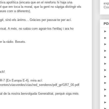
iva apolítica (encara que en el rerefons hi haja una
exp
el que em toca la moral, que la gent no sàpiga distingir els
Coo
veure com a diferents).
ugit, sinó els ànims... Gràcies per passar-te per ací.
PO
visat. A més, no sabia com agrair-los l'enllaç i ara ho
►
►
r la ràdio. Besets.
►
►
►
►
►
ack!
►
R-7 (En Europa E-4), mira ací:
►
montes/viasverdes/vias/red_senderos/pdf_gr/GR7_00.pdf
►
ial de la nostra benvolguda Generalitat, perquè siga més
►
►
►