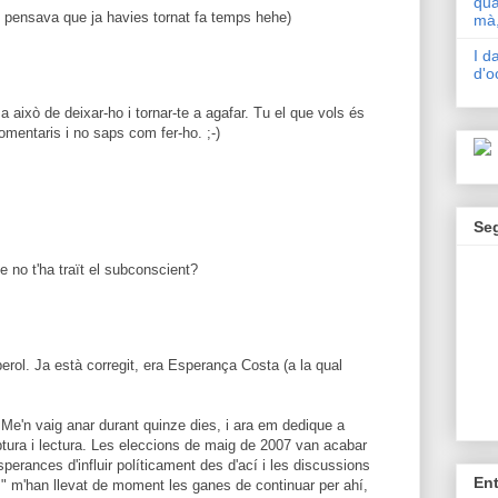
qua
 pensava que ja havies tornat fa temps hehe)
mà,
I d
d'o
a això de deixar-ho i tornar-te a agafar. Tu el que vols és
comentaris i no saps com fer-ho. ;-)
Se
no t'ha traït el subconscient?
perol. Ja està corregit, era Esperança Costa (a la qual
 Me'n vaig anar durant quinze dies, i ara em dedique a
iptura i lectura. Les eleccions de maig de 2007 van acabar
erances d'influir políticament des d'ací i les discussions
En
s" m'han llevat de moment les ganes de continuar per ahí,