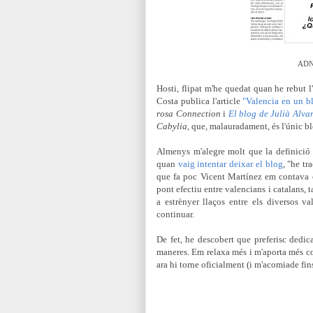
ADN-
Hosti, flipat m'he quedat quan he rebut l
Costa publica l'article
"Valencia en un b
rosa Connection
i
El blog de Julià Alva
Cabylia
, que, malauradament, és l'únic bl
Almenys m'alegre molt que la definició
quan
vaig intentar deixar el blog
,
"he tr
que fa poc Vicent Martínez em contava
pont efectiu entre valencians i catalans,
a estrènyer llaços entre els diversos 
continuar.
De fet, he descobert que preferisc dedic
maneres. Em relaxa més i m'aporta més c
ara hi torne oficialment (i m'acomiade fins