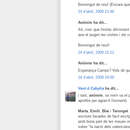
Benvingut de nou! (Encara que
24 d’abril, 2008 13:46
Anònim ha dit...
Xè, crec que t'estàs aficionant 
que et pugen les visites i els 
Benvingut de nou!!
24 d’abril, 2008 15:12
Anònim ha dit...
Esperança Camps? Vols dir que 
24 d’abril, 2008 19:00
Vent d Cabylia
ha dit...
I tant,
anònim
, se me'n va el 
aprofite per agrair-li l'esment).
Marta
,
Emili
,
Blai
i
Taronget
:
escriure favades de fàcil escr
amb bona part de les meues esp
sobre "la nació dels valencian