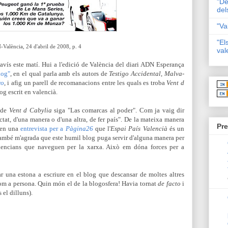
"De
del
"Va
"El
València, 24 d'abril de 2008, p. 4
val
'avís este matí. Hui a l'edició de València del diari ADN Esperança
log"
, en el qual parla amb els autors de
Testigo Accidental
,
Malva-
ro
, i afig un parell de recomanacions entre les quals es troba
Vent d
og escrit en valencià.
 de
Vent d Cabylia
siga "Las comarcas al poder". Com ja vaig dir
actat, d'una manera o d'una altra, de fer país". De la mateixa manera
Pre
 en una
entrevista per a
Pàgina26
que l'
Espai País Valencià
és un
 també m'agrada que este humil blog puga servir d'alguna manera per
valencians que naveguen per la xarxa. Això em dóna forces per a
ar una estona a escriure en el blog que descansar de moltes altres
om a persona. Quin món el de la blogosfera! Havia tornat
de facto
i
 el dilluns).