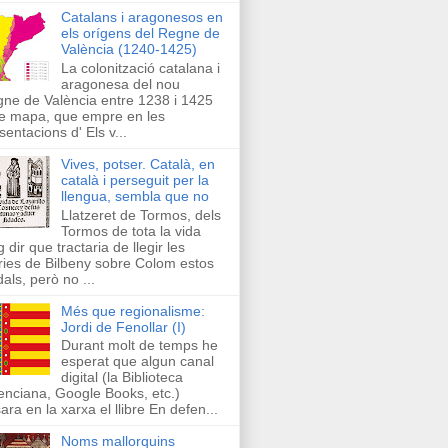
Catalans i aragonesos en
els orígens del Regne de
València (1240-1425)
La colonització catalana i
aragonesa del nou
ne de València entre 1238 i 1425
e mapa, que empre en les
sentacions d' Els v...
Vives, potser. Català, en
català i perseguit per la
llengua, sembla que no
Llatzeret de Tormos, dels
Tormos de tota la vida
g dir que tractaria de llegir les
ries de Bilbeny sobre Colom estos
als, però no ...
Més que regionalisme:
Jordi de Fenollar (I)
Durant molt de temps he
esperat que algun canal
digital (la Biblioteca
enciana, Google Books, etc.)
ara en la xarxa el llibre En defen...
Noms mallorquins