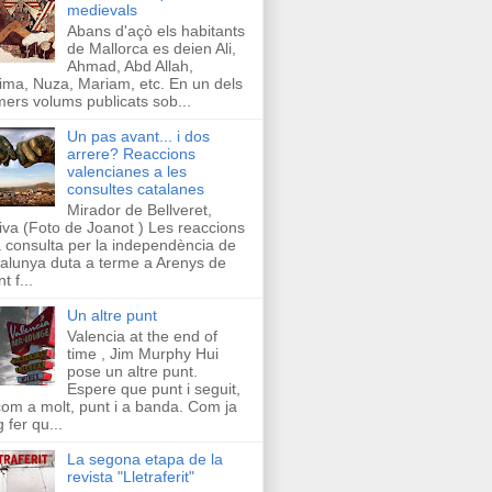
medievals
Abans d'açò els habitants
de Mallorca es deien Ali,
Ahmad, Abd Allah,
ima, Nuza, Mariam, etc. En un dels
mers volums publicats sob...
Un pas avant... i dos
arrere? Reaccions
valencianes a les
consultes catalanes
Mirador de Bellveret,
iva (Foto de Joanot ) Les reaccions
a consulta per la independència de
alunya duta a terme a Arenys de
t f...
Un altre punt
Valencia at the end of
time , Jim Murphy Hui
pose un altre punt.
Espere que punt i seguit,
com a molt, punt i a banda. Com ja
g fer qu...
La segona etapa de la
revista "Lletraferit"