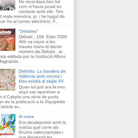
No recordava ben bé
com m'havia posat en
contacte amb ells. Tinc
t mala memòria, jo, i he hagut de
car-ho al correu electrònic. F...
"Debates"
Debats , 104: Estiu 2009
Ahir va caure a les
meues mans el darrer
número de Debats , la
ista editada per la Institució Alfons
Magnànim...
Definitiu. La bandera de
València amb corona i
blau existia al segle XV
Quan tot just ara fa tres
anys van aparéixer a
t d Cabylia una sèrie de posts
an de la publicació a la Viquipèdia
'article so...
Ai mare
Ens desdejunem amb la
notícia que corre als
fòrums valencianistes i
que Annanotícies