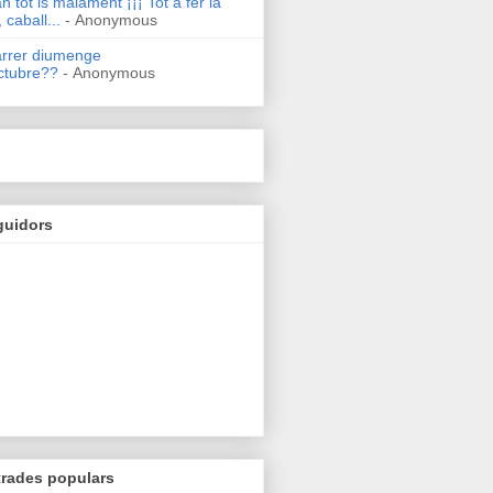
n tot is malament ¡¡¡ Tot a fer la
 caball...
- Anonymous
arrer diumenge
ctubre??
- Anonymous
guidors
trades populars