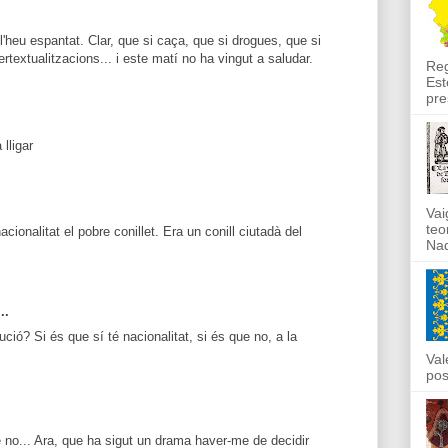
 l'heu espantat. Clar, que si caça, que si drogues, que si
rtextualitzacions... i este matí no ha vingut a saludar.
Reg
Est
pre
 lligar
Vai
teo
cionalitat el pobre conillet. Era un conill ciutadà del
Nad
..
ució? Si és que sí té nacionalitat, si és que no, a la
Val
pos
e no... Ara, que ha sigut un drama haver-me de decidir