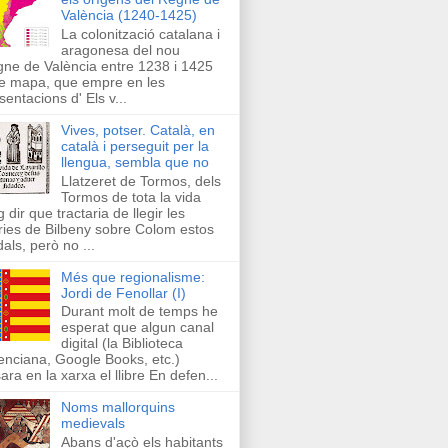
València (1240-1425)
La colonització catalana i
aragonesa del nou
ne de València entre 1238 i 1425
e mapa, que empre en les
sentacions d' Els v...
Vives, potser. Català, en
català i perseguit per la
llengua, sembla que no
Llatzeret de Tormos, dels
Tormos de tota la vida
g dir que tractaria de llegir les
ries de Bilbeny sobre Colom estos
als, però no ...
Més que regionalisme:
Jordi de Fenollar (I)
Durant molt de temps he
esperat que algun canal
digital (la Biblioteca
enciana, Google Books, etc.)
ara en la xarxa el llibre En defen...
Noms mallorquins
medievals
Abans d'açò els habitants