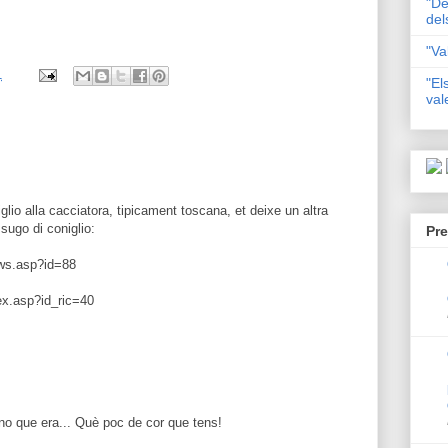
"De
del
"Va
1
"El
val
glio alla cacciatora, tipicament toscana, et deixe un altra
ugo di coniglio:
Pre
news.asp?id=88
ex.asp?id_ric=40
ino que era... Què poc de cor que tens!