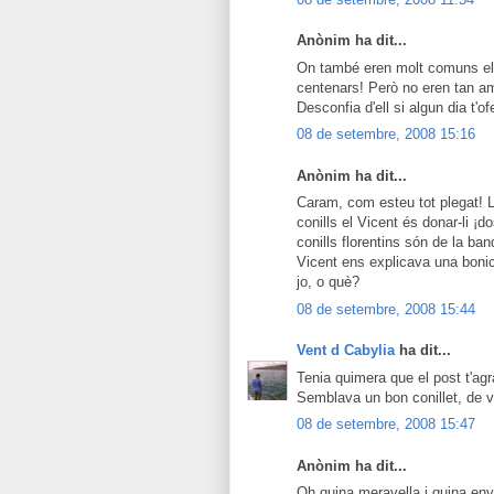
Anònim ha dit...
On també eren molt comuns els 
centenars! Però no eren tan am
Desconfia d'ell si algun dia t'of
08 de setembre, 2008 15:16
Anònim ha dit...
Caram, com esteu tot plegat! L
conills el Vicent és donar-li ¡dos
conills florentins són de la ba
Vicent ens explicava una bonic
jo, o què?
08 de setembre, 2008 15:44
Vent d Cabylia
ha dit...
Tenia quimera que el post t'agra
Semblava un bon conillet, de 
08 de setembre, 2008 15:47
Anònim ha dit...
Oh quina meravella i quina enve