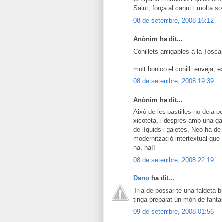
Salut, força al canut i molta sort
08 de setembre, 2008 16:12
Anònim ha dit...
Conillets amigables a la Tosca
molt bonico el conill. enveja, e
08 de setembre, 2008 19:39
Anònim ha dit...
Això de les pastilles ho deia pe
xicoteta, i després amb una gal
de líquids i galetes, Neo ha de t
modernització intertextual que 
ha, ha!!
08 de setembre, 2008 22:19
Dano
ha dit...
Tria de possar-te una faldeta b
tinga preparat un mòn de fanta
09 de setembre, 2008 01:56