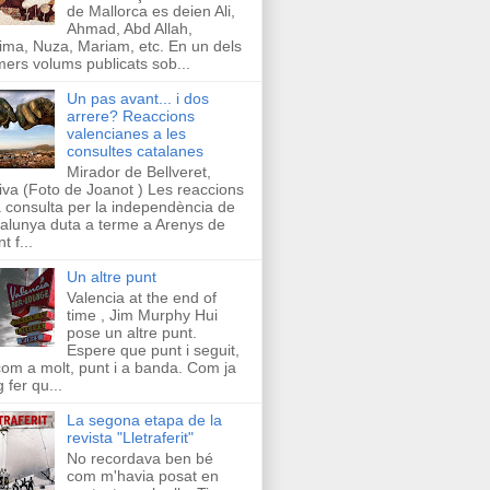
de Mallorca es deien Ali,
Ahmad, Abd Allah,
ima, Nuza, Mariam, etc. En un dels
mers volums publicats sob...
Un pas avant... i dos
arrere? Reaccions
valencianes a les
consultes catalanes
Mirador de Bellveret,
iva (Foto de Joanot ) Les reaccions
a consulta per la independència de
alunya duta a terme a Arenys de
t f...
Un altre punt
Valencia at the end of
time , Jim Murphy Hui
pose un altre punt.
Espere que punt i seguit,
com a molt, punt i a banda. Com ja
g fer qu...
La segona etapa de la
revista "Lletraferit"
No recordava ben bé
com m'havia posat en