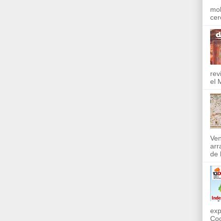
mol
cer
rev
el 
Ven
arr
de l
exp
Coo