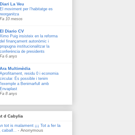
Diari La Veu
El moviment per l’habitatge es
reorganitza
Fa 10 mesos
El Diario CV
Ximo Puig insisteix en la reforma
del finançament autonòmic i
propugna institucionalitzar la
conferència de presidents
Fa 6 anys
Ara Multimèdia
Aprofitament, residu 0 i economia
circular. És possible i tenim
l'exemple a Benimarfull amb
Envaplast
Fa 8 anys
t d Cabylia
n tot is malament ¡¡¡ Tot a fer la
 caball...
- Anonymous