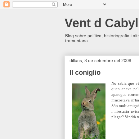
Vent d Cabyl
Blog sobre política, historiografia i a
tramuntana.
dilluns, 8 de setembre del 2008
Il coniglio
No sabia que vi
quan anava pel
aparegut corren
m'acostava m'ha
Són molt amigabl
i m'estaria avi
plegat? Vindrà 