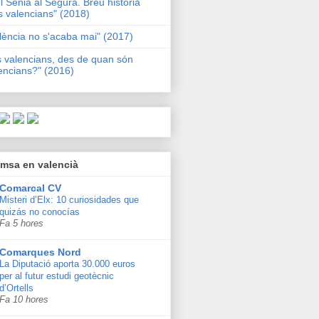
l Sénia al Segura. Breu història
s valencians" (2018)
lència no s'acaba mai" (2017)
s valencians, des de quan són
encians?" (2016)
msa en valencià
Comarcal CV
Misteri d’Elx: 10 curiosidades que
quizás no conocías
Fa 5 hores
Comarques Nord
La Diputació aporta 30.000 euros
per al futur estudi geotècnic
d’Ortells
Fa 10 hores