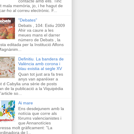
contacte amb ells. Tinc
t mala memòria, jo, i he hagut de
car-ho al correu electrònic. F...
"Debates"
Debats , 104: Estiu 2009
Ahir va caure a les
meues mans el darrer
número de Debats , la
ista editada per la Institució Alfons
Magnànim...
Definitiu. La bandera de
València amb corona i
blau existia al segle XV
Quan tot just ara fa tres
anys van aparéixer a
t d Cabylia una sèrie de posts
an de la publicació a la Viquipèdia
'article so...
Ai mare
Ens desdejunem amb la
notícia que corre als
fòrums valencianistes i
que Annanotícies
ressa molt gràficament: "La
rdinadora de l...