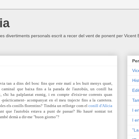
ia
ltres divertiments personals escrit a recer del vent de ponent per Vicent
Per
Vic
His
via tan a dins del bosc fins que este matí a les huit menys quart,
 caminal que baixa fins a la parada de l'autobús, un conill ha
Edi
t, s'hi ha palplantat enmig, i en compte d'eixir-ne corrents quan
 -pràcticament- acompanyat en el meu trajecte fins a la carretera.
Tam
es els conills florentins? Tindria un rellotge com el
conill d'Alícia
I e
sant que l'autobús estava a punt de passar? Ho hauré somiat tot
també demà a dir-me "buon giorno"?
I e
"La