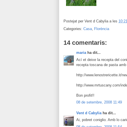
Postejat per
Vent d Cabylia
a les
10:2
Categories:
Casa
,
Florència
14 comentaris:
maria
ha dit...
Ací et deixe la recepta del coni
recepta toscana de pasta amb s
http://www.lenostrericette.it/
http://www.mrtuscany.com/ind
Bon profit!!
08 de setembre, 2008 11:49
Vent d Cabylia
ha dit...
Ai, pobret coniglio. Amb lo car
08 de setembre, 2008 11:54