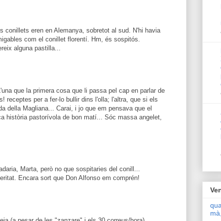
conillets eren en Alemanya, sobretot al sud. N'hi havia
igables com el conillet florentí. Hm, és sospitós.
ereix alguna pastilla...
'una que la primera cosa que li passa pel cap en parlar de
! receptes per a fer-lo bullir dins l'olla; l'altra, que si els
nda della Magliana... Carai, i jo que em pensava que el
a història pastorívola de bon matí... Sóc massa angelet,
daria, Marta, però no que sospitaries del conill...
veritat. Encara sort que Don Alfonso em comprén!
Ven
qua
mà,
ja (a pesar de les "zanzare" i els 30 correus/hora).