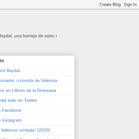
 Baydal, una barreja de xaloc i
fil
ent Baydal
toriador i cronista de València
tor en Llibres de la Drassana
bé estic en Twitter
n Facebook
n Instagram
 València contada" (2020)