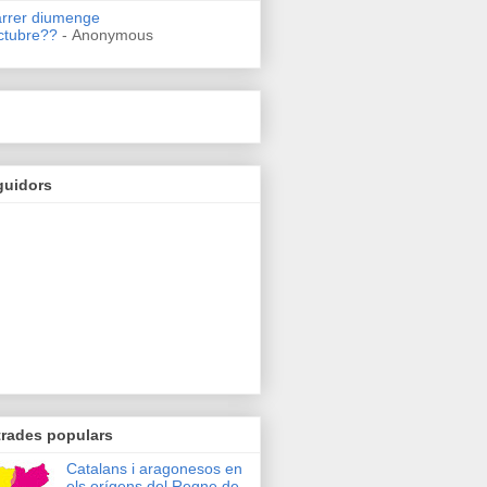
arrer diumenge
ctubre??
- Anonymous
guidors
trades populars
Catalans i aragonesos en
els orígens del Regne de