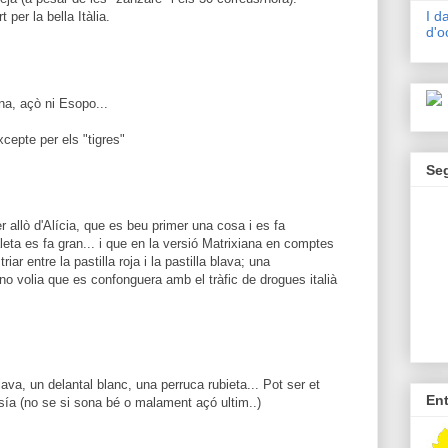
I d
 per la bella Itàlia.
d'o
na, açò ni Esopo...
xcepte per els "tigres"
Se
r allò d'Alícia, que es beu primer una cosa i es fa
eta es fa gran... i que en la versió Matrixiana en comptes
riar entre la pastilla roja i la pastilla blava; una
no volia que es confonguera amb el tràfic de drogues italià
lava, un delantal blanc, una perruca rubieta... Pot ser et
En
sía (no se si sona bé o malament açó ultim..)