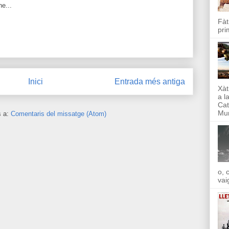
ne...
Fàt
pri
Inici
Entrada més antiga
Xàt
a l
Cat
Mun
s a:
Comentaris del missatge (Atom)
o, 
vai