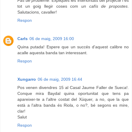
Pas de problème
. Expliques les interioritats del projecte i és
tot un goig llegir coses com
un cafís de propostes
.
Salutacions, cavaller!
Respon
Carls
06 de maig, 2009 16:00
Quina putada! Espere que un succés d'aquest calibre no
acalle aquesta banda tan interessant.
Respon
Xungarro
06 de maig, 2009 16:44
Pos venen divendres 15 al Casal Jaume Faller de Sueca!.
Conque mira Baydal quina oportunitat que tens pa
apareixer-te a l'altre costat del Xúquer, a no, que la que
està a l'altra banda és Riola, o no?, bé segons es mire,
clar!
Salut
Respon