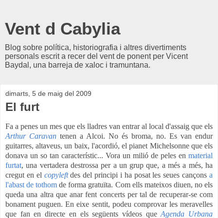
Vent d Cabylia
Blog sobre política, historiografia i altres divertiments
personals escrit a recer del vent de ponent per Vicent
Baydal, una barreja de xaloc i tramuntana.
dimarts, 5 de maig del 2009
El furt
Fa a penes un mes que els lladres van entrar al local d'assaig que els
Arthur Caravan
tenen a Alcoi. No és broma, no. Es van endur
guitarres, altaveus, un baix, l'acordió, el pianet Michelsonne que els
donava un so tan característic... Vora un milió de peles en
material
furtat
, una vertadera destrossa per a un grup que, a més a més, ha
cregut en el
copyleft
des del principi i ha posat
les seues cançons
a
l'abast de tothom
de forma gratuïta. Com ells mateixos diuen, no els
queda una altra que anar fent concerts per tal de recuperar-se com
bonament puguen. En eixe sentit, podeu comprovar les meravelles
que fan en directe en els següents vídeos que
Agenda Urbana