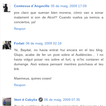
Comtessa d´Angeville
05 de maig, 2009 17:09
pos claro que suenan bien morena, cómo van a sonar
malament si son de Alcoi!!! Cuando vuelva ya iremos a
conciertos, ya!
Respon
Forlati
06 de maig, 2009 02:18
Ye, Baydal, no havia entrat hui encara en el teu blog.
Glups, acabe de fer un post sobre el Audiències… I no
havia volgut posar res sobre el furt, q m'ho contaren el
dumenge. Això estava pensant mentres punchava el teu
link.
Maemeua, quines coses!
Respon
Vent d Cabylia
06 de maig, 2009 07:35