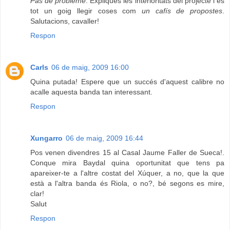
Pas de problème
. Expliques les interioritats del projecte i és
tot un goig llegir coses com
un cafís de propostes
.
Salutacions, cavaller!
Respon
Carls
06 de maig, 2009 16:00
Quina putada! Espere que un succés d'aquest calibre no
acalle aquesta banda tan interessant.
Respon
Xungarro
06 de maig, 2009 16:44
Pos venen divendres 15 al Casal Jaume Faller de Sueca!.
Conque mira Baydal quina oportunitat que tens pa
apareixer-te a l'altre costat del Xúquer, a no, que la que
està a l'altra banda és Riola, o no?, bé segons es mire,
clar!
Salut
Respon