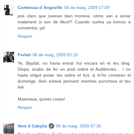
Comtessa d´Angeville
05 de maig, 2009 17:09
pos claro que suenan bien morena, cómo van a sonar
malament si son de Alcoi!!! Cuando vuelva ya iremos a
conciertos, ya!
Respon
Forlati
06 de maig, 2009 02:18
Ye, Baydal, no havia entrat hui encara en el teu blog.
Glups, acabe de fer un post sobre el Audiències… I no
havia volgut posar res sobre el furt, q m'ho contaren el
dumenge. Això estava pensant mentres punchava el teu
link.
Maemeua, quines coses!
Respon
Vent d Cabylia
06 de maig, 2009 07:35