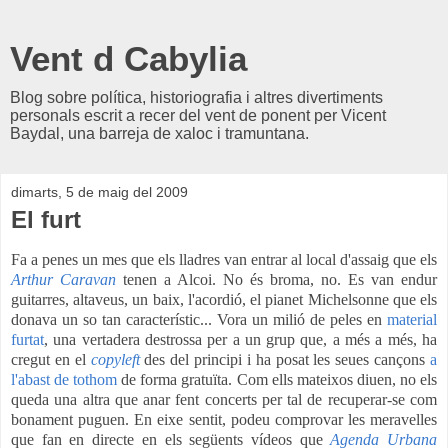
Vent d Cabylia
Blog sobre política, historiografia i altres divertiments
personals escrit a recer del vent de ponent per Vicent
Baydal, una barreja de xaloc i tramuntana.
dimarts, 5 de maig del 2009
El furt
Fa a penes un mes que els lladres van entrar al local d'assaig que els
Arthur Caravan
tenen a Alcoi. No és broma, no. Es van endur
guitarres, altaveus, un baix, l'acordió, el pianet Michelsonne que els
donava un so tan característic... Vora un milió de peles en
material
furtat
, una vertadera destrossa per a un grup que, a més a més, ha
cregut en el
copyleft
des del principi i ha posat
les seues cançons
a
l'abast de tothom
de forma gratuïta. Com ells mateixos diuen, no els
queda una altra que anar fent concerts per tal de recuperar-se com
bonament puguen. En eixe sentit, podeu comprovar les meravelles
que fan en directe en els següents vídeos que
Agenda Urbana