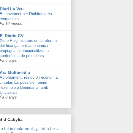
Diari La Veu
El moviment per l’habitatge es
reorganitza
Fa 10 mesos
El Diario CV
Ximo Puig insisteix en la reforma
del finançament autonòmic i
propugna institucionalitzar la
conferència de presidents
Fa 6 anys
Ara Multimèdia
Aprofitament, residu 0 i economia
circular. És possible i tenim
l'exemple a Benimarfull amb
Envaplast
Fa 8 anys
t d Cabylia
n tot is malament ¡¡¡ Tot a fer la