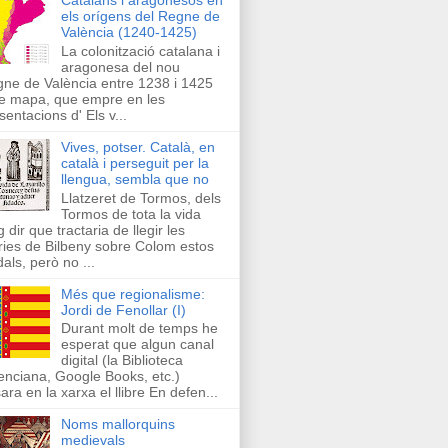
els orígens del Regne de
València (1240-1425)
La colonització catalana i
aragonesa del nou
ne de València entre 1238 i 1425
e mapa, que empre en les
sentacions d' Els v...
Vives, potser. Català, en
català i perseguit per la
llengua, sembla que no
Llatzeret de Tormos, dels
Tormos de tota la vida
g dir que tractaria de llegir les
ries de Bilbeny sobre Colom estos
als, però no ...
Més que regionalisme:
Jordi de Fenollar (I)
Durant molt de temps he
esperat que algun canal
digital (la Biblioteca
enciana, Google Books, etc.)
ara en la xarxa el llibre En defen...
Noms mallorquins
medievals