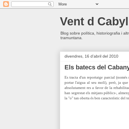
Vent d Cabyl
Blog sobre política, historiografia i a
tramuntana.
divendres, 16 d’abril del 2010
Els batecs del Caban
Es tracta d'un reportatge parcial (només
portar l'aigua al seu molí), però, ja q
absolutament res a favor de la rehabili
han segrestat els mitjans públics-, alme
la "o" tan oberta és ben característic del t