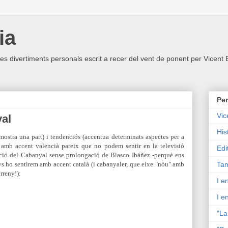
ia
ltres divertiments personals escrit a recer del vent de ponent per Vicent
Per
Vic
yal
His
 mostra una part) i tendenciós (accentua determinats aspectes per a
ue amb accent valencià pareix que no podem sentir en la televisió
Edi
tació del Cabanyal sense prolongació de Blasco Ibáñez -perquè ens
nys ho sentirem amb accent català (i cabanyaler, que eixe "nòu" amb
Tam
erreny!):
I e
I e
"La