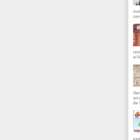
mol
cer
rev
el 
Ven
arr
de l
exp