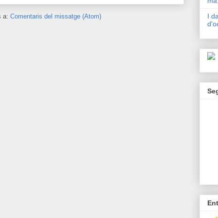
mà,
I d
s a:
Comentaris del missatge (Atom)
d'o
Se
En