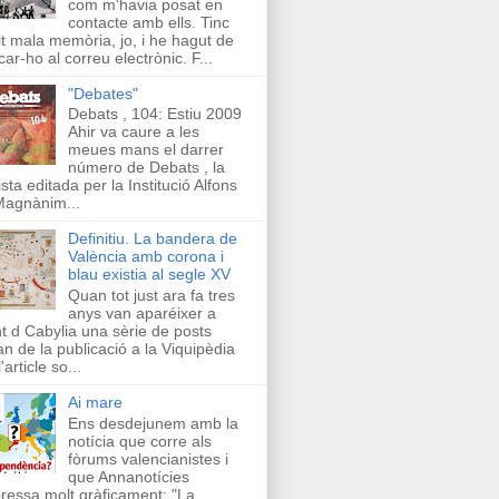
com m'havia posat en
contacte amb ells. Tinc
t mala memòria, jo, i he hagut de
car-ho al correu electrònic. F...
"Debates"
Debats , 104: Estiu 2009
Ahir va caure a les
meues mans el darrer
número de Debats , la
ista editada per la Institució Alfons
Magnànim...
Definitiu. La bandera de
València amb corona i
blau existia al segle XV
Quan tot just ara fa tres
anys van aparéixer a
t d Cabylia una sèrie de posts
an de la publicació a la Viquipèdia
'article so...
Ai mare
Ens desdejunem amb la
notícia que corre als
fòrums valencianistes i
que Annanotícies
ressa molt gràficament: "La