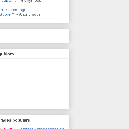
 caball...
- Anonymous
arrer diumenge
ctubre??
- Anonymous
guidors
trades populars
Catalans i aragonesos en