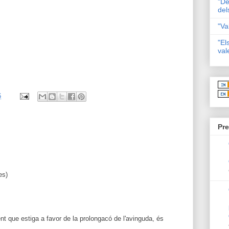
"De
del
"Va
"El
val
6
Pre
es)
t que estiga a favor de la prolongacó de l'avinguda, és