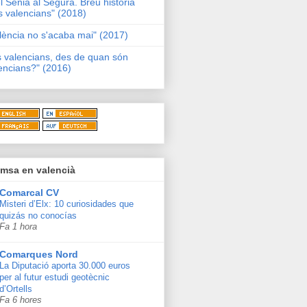
l Sénia al Segura. Breu història
s valencians" (2018)
lència no s'acaba mai" (2017)
s valencians, des de quan són
encians?" (2016)
msa en valencià
Comarcal CV
Misteri d’Elx: 10 curiosidades que
quizás no conocías
Fa 1 hora
Comarques Nord
La Diputació aporta 30.000 euros
per al futur estudi geotècnic
d’Ortells
Fa 6 hores