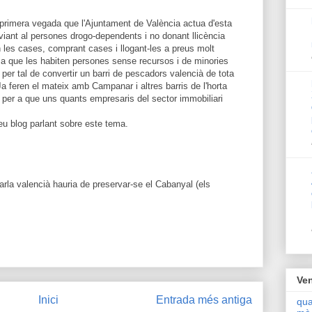
 primera vegada que l'Ajuntament de València actua d'esta
viant al persones drogo-dependents i no donant llicència
n les cases, comprant cases i llogant-les a preus molt
 a que les habiten persones sense recursos i de minories
per tal de convertir un barri de pescadors valencià de tota
a feren el mateix amb Campanar i altres barris de l'horta
 per a que uns quants empresaris del sector immobiliari
u blog parlant sobre este tema.
rla valencià hauria de preservar-se el Cabanyal (els
Ven
Inici
Entrada més antiga
qua