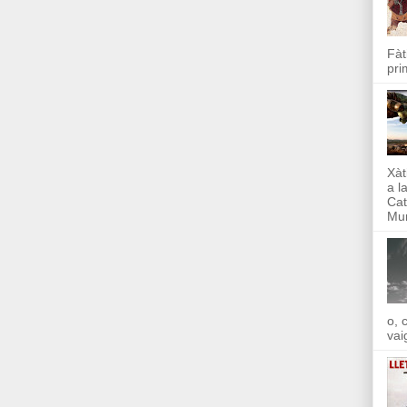
Fàt
pri
Xàt
a l
Cat
Mun
o, 
vai