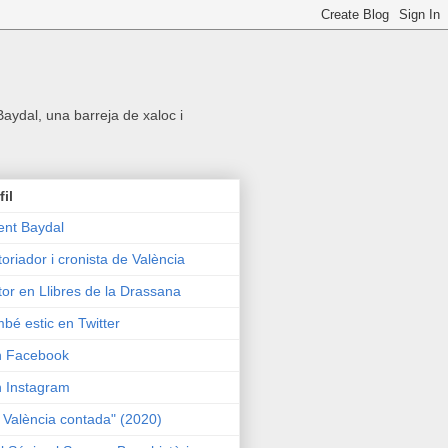
 Baydal, una barreja de xaloc i
fil
ent Baydal
toriador i cronista de València
tor en Llibres de la Drassana
bé estic en Twitter
n Facebook
n Instagram
 València contada" (2020)