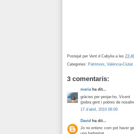
Postejat per
Vent d Cabylia
a les
23:4
Categories:
Patrimoni
,
València-Ciutat
3 comentaris:
maria
ha dit...
gràcies per penjar-ho, Vicent
(pobra gent i pobres de nosaltr
17 d’abril, 2010 08:09
David
ha dit...
Jo no entenc com pot haver gen
una barbaritat.