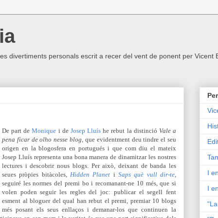
ia
ltres divertiments personals escrit a recer del vent de ponent per Vicent
Per
Vic
His
De part de
Monique
i de
Josep Lluís
he rebut la distinció
V
ale a
pena ficar de olho nesse blog
, que evidentment deu tindre el seu
Edi
origen en la blogosfera en portugués i que com diu el mateix
Josep Lluís representa una bona manera de dinamitzar les nostres
Tam
lectures i descobrir nous blogs. Per això, deixant de banda les
I e
seues pròpies bitàcoles,
Hidden Planet
i
Saps què vull dir-te
,
seguiré les normes del premi bo i recomanant-ne 10 més, que si
I e
volen poden seguir les regles del joc: publicar el segell fent
esment al bloguer del qual han rebut el premi, premiar 10 blogs
"La
més posant els seus enllaços i demanar-los que continuen la