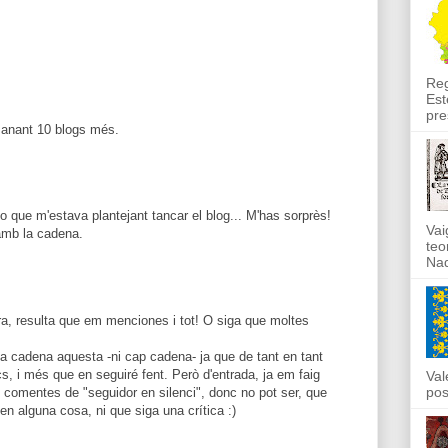
Reg
Est
pre
anant 10 blogs més.
 jo que m'estava plantejant tancar el blog... M'has sorprès!
Vai
amb la cadena.
teo
Nad
ira, resulta que em menciones i tot! O siga que moltes
la cadena aquesta -ni cap cadena- ja que de tant en tant
s, i més que en seguiré fent. Però d'entrada, ja em faig
Val
pos
e comentes de "seguidor en silenci", donc no pot ser, que
n alguna cosa, ni que siga una crítica :)