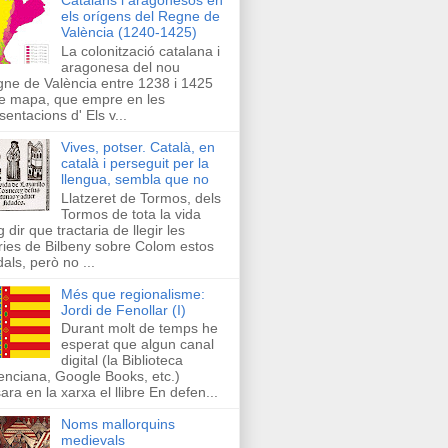
els orígens del Regne de
València (1240-1425)
La colonització catalana i
aragonesa del nou
ne de València entre 1238 i 1425
e mapa, que empre en les
sentacions d' Els v...
Vives, potser. Català, en
català i perseguit per la
llengua, sembla que no
Llatzeret de Tormos, dels
Tormos de tota la vida
g dir que tractaria de llegir les
ries de Bilbeny sobre Colom estos
als, però no ...
Més que regionalisme:
Jordi de Fenollar (I)
Durant molt de temps he
esperat que algun canal
digital (la Biblioteca
enciana, Google Books, etc.)
ara en la xarxa el llibre En defen...
Noms mallorquins
medievals