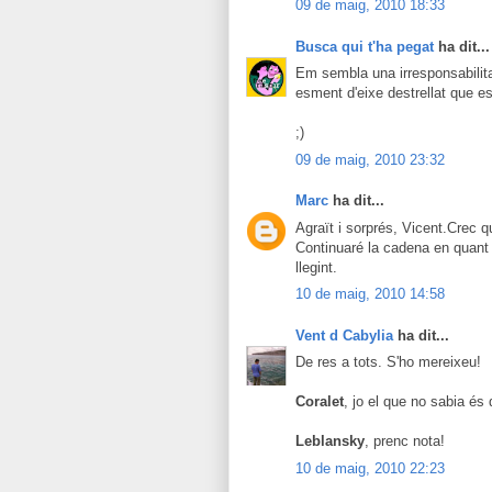
09 de maig, 2010 18:33
Busca qui t'ha pegat
ha dit...
Em sembla una irresponsabilit
esment d'eixe destrellat que e
;)
09 de maig, 2010 23:32
Marc
ha dit...
Agraït i sorprés, Vicent.Crec 
Continuaré la cadena en quant
llegint.
10 de maig, 2010 14:58
Vent d Cabylia
ha dit...
De res a tots. S'ho mereixeu!
Coralet
, jo el que no sabia és
Leblansky
, prenc nota!
10 de maig, 2010 22:23