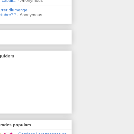
 caball...
- Anonymous
arrer diumenge
ctubre??
- Anonymous
guidors
trades populars
Catalans i aragonesos en