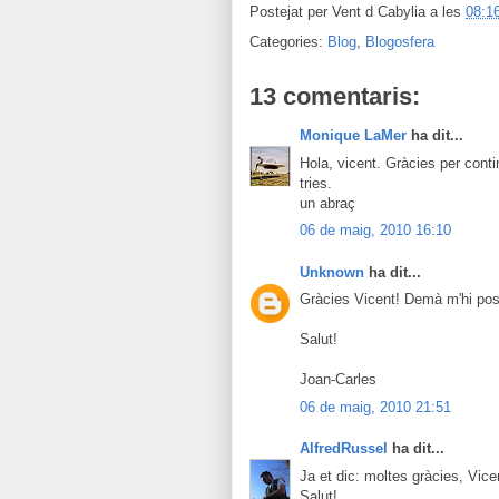
Postejat per
Vent d Cabylia
a les
08:1
Categories:
Blog
,
Blogosfera
13 comentaris:
Monique LaMer
ha dit...
Hola, vicent. Gràcies per cont
tries.
un abraç
06 de maig, 2010 16:10
Unknown
ha dit...
Gràcies Vicent! Demà m'hi pose
Salut!
Joan-Carles
06 de maig, 2010 21:51
AlfredRussel
ha dit...
Ja et dic: moltes gràcies, Vice
Salut!