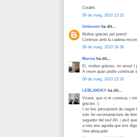
Coralet.
08 de maig, 2010 13:32
Unknown
ha dit...
Moltes gràcies pel premi!
Continue amb la cadena recom
08 de maig, 2010 16:36
Marina
ha dit...
Ei, moltes gràcies,
mi arma
! I
A veure quan podré continuar 
09 de maig, 2010 13:26
LEBLANSKY
ha dit...
Vicent, que ni et coneixia, i m
gràcies :)
I no tinc pensament de seguir 
solc fer recomanacions de bloc
seguidor del teu! Ah, i això qu
a tots ens agrada que ens digue
Una abraçada!