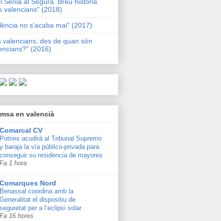
l Sénia al Segura. Breu història
s valencians" (2018)
lència no s'acaba mai" (2017)
s valencians, des de quan són
encians?" (2016)
msa en valencià
Comarcal CV
Potries acudirá al Tribunal Supremo
y baraja la vía público-privada para
conseguir su residencia de mayores
Fa 1 hora
Comarques Nord
Benassal coordina amb la
Generalitat el dispositiu de
seguretat per a l’eclipsi solar
Fa 16 hores