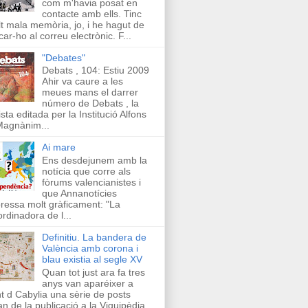
com m'havia posat en
contacte amb ells. Tinc
t mala memòria, jo, i he hagut de
car-ho al correu electrònic. F...
"Debates"
Debats , 104: Estiu 2009
Ahir va caure a les
meues mans el darrer
número de Debats , la
ista editada per la Institució Alfons
Magnànim...
Ai mare
Ens desdejunem amb la
notícia que corre als
fòrums valencianistes i
que Annanotícies
ressa molt gràficament: "La
rdinadora de l...
Definitiu. La bandera de
València amb corona i
blau existia al segle XV
Quan tot just ara fa tres
anys van aparéixer a
t d Cabylia una sèrie de posts
an de la publicació a la Viquipèdia