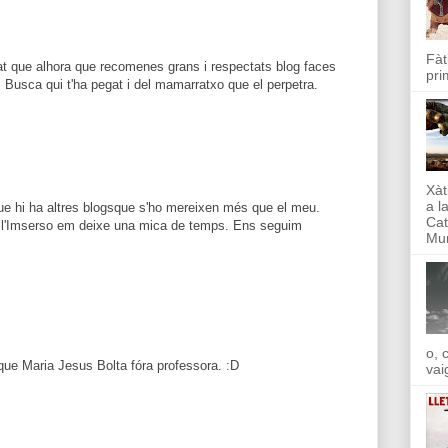
Fàt
at que alhora que recomenes grans i respectats blog faces
pri
s Busca qui t'ha pegat i del mamarratxo que el perpetra.
Xàt
a l
que hi ha altres blogsque s'ho mereixen més que el meu.
Cat
 l'Imserso em deixe una mica de temps. Ens seguim
Mun
o, 
 que Maria Jesus Bolta fóra professora. :D
vai