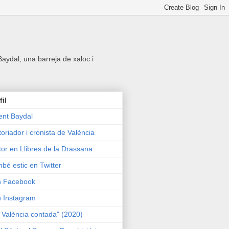
 Baydal, una barreja de xaloc i
fil
ent Baydal
toriador i cronista de València
tor en Llibres de la Drassana
bé estic en Twitter
n Facebook
n Instagram
 València contada" (2020)