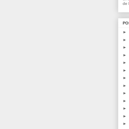
de l
PO
►
►
►
►
►
►
►
►
►
►
►
►
►