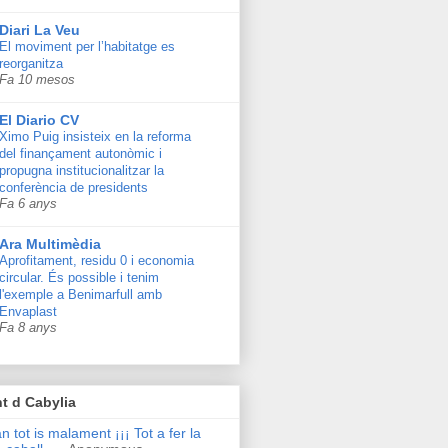
Diari La Veu
El moviment per l’habitatge es
reorganitza
Fa 10 mesos
El Diario CV
Ximo Puig insisteix en la reforma
del finançament autonòmic i
propugna institucionalitzar la
conferència de presidents
Fa 6 anys
Ara Multimèdia
Aprofitament, residu 0 i economia
circular. És possible i tenim
l'exemple a Benimarfull amb
Envaplast
Fa 8 anys
t d Cabylia
n tot is malament ¡¡¡ Tot a fer la