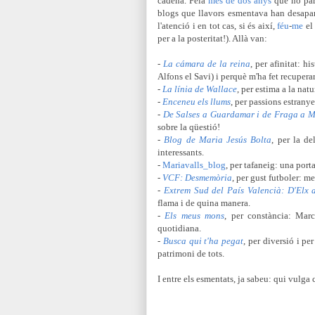
cadena. Feia
més de dos anys
que no part
blogs que llavors esmentava han desapar
l'atenció i en tot cas, si és així,
féu
-
me
el 
per a la posteritat!). Allà van:
-
La cámara de la reina
, per afinitat: hi
Alfons el Savi) i perquè m'ha fet recupera
-
La línia de Wallace
, per estima a la nat
-
Enceneu els llums
, per passions estranye
-
De Salses a Guardamar i de Fraga a 
sobre la qüestió!
-
Blog de Maria Jesús Bolta
, per la de
interessants.
-
Mariavalls_blog
, per tafaneig: una port
-
VCF: Desmemòria
, per gust futboler: m
-
Extrem Sud del País Valencià: D'Elx
flama i de quina manera.
-
Els meus mons
, per constància: Marc
quotidiana.
-
Busca qui t'ha pegat
, per diversió i pe
patrimoni de tots.
I entre els esmentats, ja sabeu: qui vulga