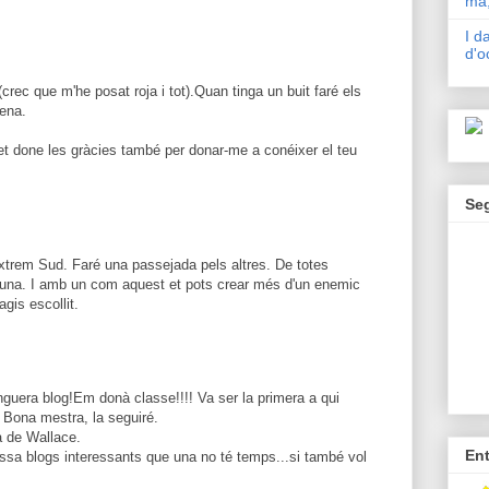
mà,
I d
d'o
(crec que m'he posat roja i tot).Quan tinga un buit faré els
dena.
 et done les gràcies també per donar-me a conéixer el teu
Se
xtrem Sud. Faré una passejada pels altres. De totes
una. I amb un com aquest et pots crear més d'un enemic
gis escollit.
guera blog!Em donà classe!!!! Va ser la primera a qui
^ Bona mestra, la seguiré.
a de Wallace.
En
massa blogs interessants que una no té temps...si també vol