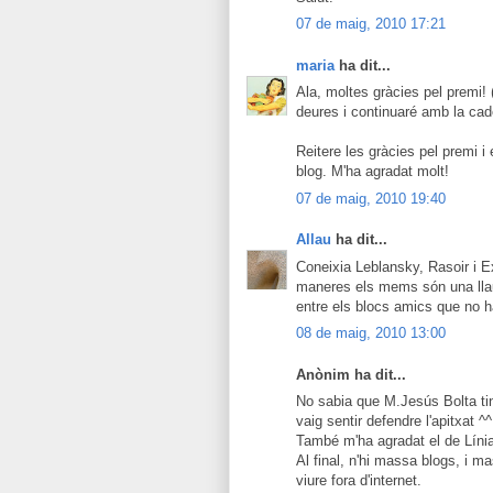
07 de maig, 2010 17:21
maria
ha dit...
Ala, moltes gràcies pel premi! 
deures i continuaré amb la ca
Reitere les gràcies pel premi i
blog. M'ha agradat molt!
07 de maig, 2010 19:40
Allau
ha dit...
Coneixia Leblansky, Rasoir i E
maneres els mems són una lla
entre els blocs amics que no ha
08 de maig, 2010 13:00
Anònim ha dit...
No sabia que M.Jesús Bolta tin
vaig sentir defendre l'apitxat ^
També m'ha agradat el de Líni
Al final, n'hi massa blogs, i 
viure fora d'internet.