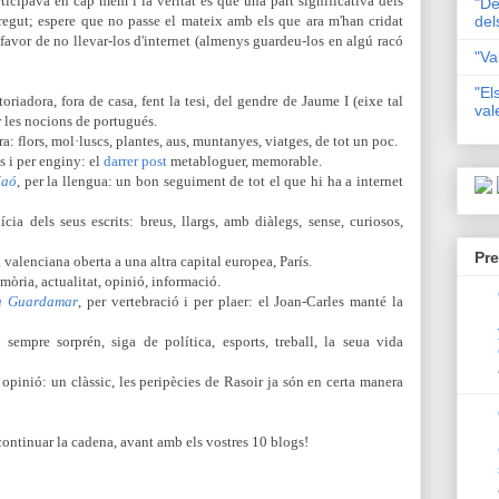
icipava en cap mem i la veritat és que una part significativa dels
"De
egut; espere que no passe el mateix amb els que ara m'han cridat
del
favor de no llevar-los d'internet (almenys guardeu-los en algú racó
"Va
"El
storiadora, fora de casa, fent la tesi, del gendre de Jaume I (eixe tal
val
r les nocions de portugués.
ura: flors, mol·luscs, plantes, aus, muntanyes, viatges, de tot un poc.
s i per enginy: el
darrer post
metabloguer, memorable.
Maó
, per la llengua: un bon seguiment de tot el que hi ha a internet
lícia dels seus escrits: breus, llargs, amb diàlegs, sense, curiosos,
Pre
a valenciana oberta a una altra capital europea, París.
emòria, actualitat, opinió, informació.
 a Guardamar
, per vertebració i per plaer: el Joan-Carles manté la
 sempre sorprén, siga de política, esports, treball, la seua vida
r opinió: un clàssic, les peripècies de Rasoir ja són en certa manera
 continuar la cadena, avant amb els vostres 10 blogs!