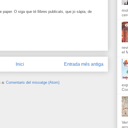
mol
 paper. O siga que té llibres publicats, que jo sàpia, de
cer
rev
el 
Inici
Entrada més antiga
s a:
Comentaris del missatge (Atom)
exp
Coo
Ven
arr