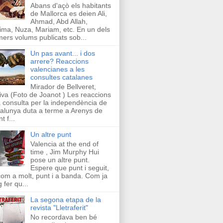
Abans d'açò els habitants
de Mallorca es deien Ali,
Ahmad, Abd Allah,
ima, Nuza, Mariam, etc. En un dels
mers volums publicats sob...
Un pas avant... i dos
arrere? Reaccions
valencianes a les
consultes catalanes
Mirador de Bellveret,
iva (Foto de Joanot ) Les reaccions
a consulta per la independència de
alunya duta a terme a Arenys de
t f...
Un altre punt
Valencia at the end of
time , Jim Murphy Hui
pose un altre punt.
Espere que punt i seguit,
com a molt, punt i a banda. Com ja
g fer qu...
La segona etapa de la
revista "Lletraferit"
No recordava ben bé