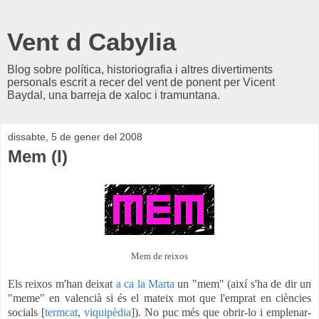
Vent d Cabylia
Blog sobre política, historiografia i altres divertiments
personals escrit a recer del vent de ponent per Vicent
Baydal, una barreja de xaloc i tramuntana.
dissabte, 5 de gener del 2008
Mem (I)
Mem de reixos
Els reixos m'han deixat
a ca la Marta
un "mem" (així s'ha de dir un
"meme" en valencià si és el mateix mot que l'emprat en ciències
socials [
termcat
,
viquipèdia
]). No puc més que obrir-lo i emplenar-