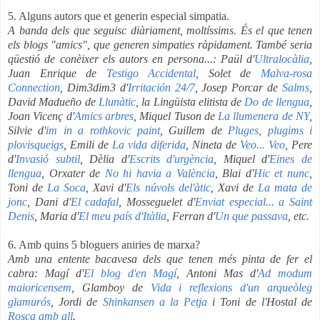
5. Alguns autors que et generin especial simpatia.
A banda dels que seguisc diàriament, moltíssims. És el que tenen
els blogs "amics", que generen simpaties ràpidament. També seria
qüestió de conèixer els autors en persona...: Paül d'
Ultralocàlia
,
Juan Enrique de
Testigo Accidental
, Solet de
Malva-rosa
Connection
, Dim3dim3 d'
Irritación 24/7
, Josep Porcar de
Salms
,
David Madueño de
Llunàtic
, la Lingüista elitista de
Do de llengua
,
Joan Vicenç d'
Amics arbres
, Miquel Tuson de
La llumenera de NY
,
Silvie d'
im in a rothkovic paint
, Guillem de
Pluges, plugims i
plovisqueigs
, Emili de
La vida diferida
, Nineta de
Veo... Veo
, Pere
d'
Invasió subtil
, Dèlia d'
Escrits d'urgència
, Miquel d'
Eines de
llengua
, Orxater de
No hi havia a València
, Blai d'
Hic et nunc
,
Toni de
La Soca
, Xavi d'
Els núvols del'àtic
, Xavi de
La mata de
jonc
, Dani d'
El cadafal
, Mosseguelet d'
Enviat especial... a Saint
Denis
, Maria d'
El meu país d'Itàlia
, Ferran d'
Un que passava
, etc.
6. Amb quins 5 bloguers aniries de marxa?
Amb una entente bacavesa dels que tenen més pinta de fer el
cabra: Magí d'
El blog d'en Magí
, Antoni Mas d'
Ad modum
maioricensem
, Glamboy de
Vida i reflexions d'un arqueòleg
glamurós
, Jordi de
Shinkansen a la Petja
i Toni de l'Hostal de
Rosca amb all
.