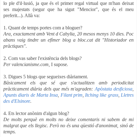
lo ple d'il·lusió, ja que és el primer regal virtual que m'han deixat
ses majestats (segur que ha sigut "Mencior", que és el meu
preferit...). Allà va:
1. Quant de temps portes com a bloguer?
Ara, exactament amb Vent d Cabylia, 20 mesos menys 10 dies. Poc
abans vaig tindre un efímer blog a bloc.cat dit "Historiador en
pràctiques".
2. Com vas saber l'existència dels blogs?
Per valencianisme.com,
I supose
.
3. Digues 5 blogs que segueixes diàriament.
Bàsicament els que sé que s'actualitzen amb periodicitat
pràcticament diària dels que més m'agraden:
Apòstata desficiosa
,
Apunts diaris de Marta Insa
,
Filant prim
,
Itching like grass
,
Lletres
des d'Elsinore
.
4. Ets lector anònim d'algun blog?
De molts perquè en molts no deixe comentaris ni sabem de mi
malgrat que els llegisc. Però no és una qüestió d'anonimat, sinó de
temps.