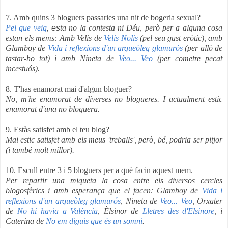
7. Amb quins 3 bloguers passaries una nit de bogeria sexual?
Pel que veig
, es
ta no la contesta ni Déu,
però per a alguna cosa
estan els mems: Amb Velis de
Velis Nolis
(pel seu gust eròtic), amb
Glamboy de
Vida i reflexions d'un arqueòleg glamurós
(per allò de
tastar-ho tot) i amb Nineta de
Veo... Veo
(per cometre pecat
incestuós).
8. T'has enamorat mai d'algun bloguer?
No, m'he enamorat de diverses no blogueres. I actualment estic
enamorat d'una no bloguera.
9. Estàs satisfet amb el teu blog?
Mai estic satisfet amb els meus 'treballs', però, bé, podria ser pitjor
(i també molt millor).
10. Escull entre 3 i 5 bloguers per a què facin aquest mem.
Per repartir una miqueta la cosa entre els diversos cercles
blogosfèrics i amb esperança que el facen: Glamboy de
Vida i
reflexions d'un arqueòleg glamurós
, Nineta de
Veo... Veo
, Orxater
de
No hi havia a València
, Èlsinor de
Lletres des d'Elsinore
, i
Caterina de
No em diguis que és un somni
.