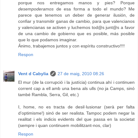
porque nos entregamos manos y pies? Porque
desempoderamos
de esa forma a todo el mundo? Me
parece que tenemos un deber de generar ilusión, de
confiar y transmitir ganas de cambio, para que valencianos
y valencianas se activen y luchemos tod@s junt@s a favor
de una cambio de gobierno que es posible, más posible
que lo que podamos imaginar.
Ánimo, trabajemos juntos y con espíritu constructivo!!!!
Respon
Vent d Cabylia
27 de maig, 2010 08:26
El mur (de la corrupció i la justícia) continua ahí i continuen
corrent cap a ell amb una bena als ulls (no ja Camps, sinó
també Rambla, Serra, Gil, etc.)
I, home, no es tracta de desil·lusionar (serà per falta
d'optimisme!) sinó de ser realista. Tampoc podem negar la
realitat i els indicis evidents del que passa en la societat
(sempre i quan continuem mobilitzant-nos, clar)
Respon