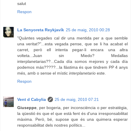
salut
Respon
La Senyoreta Reykjavík
25 de maig, 2010 00:28
"Quàntes vegades cal dir una mentida per a que semble
una veritat?"...esta vegada pense, que se li ha acabat el
carret, però ell intenta pegar-li encara una altra
volteta...Juan sin Miedo? Medallas
interplanetarias??...Cada día somos mejores y cada día
podemos más?????...la llàstima és que tindrem PP 4 anys
més, amb o sense el místic
interplanetario
este.
Respon
Vent d Cabylia
25 de maig, 2010 07:21
Giuseppe
, per bogeria, per inconsciència o per estratègia,
la qüestió és que el que està fent és d'una irresponsabilitat
màxima. Però, bé, supose que és una quimera esperar
responsabilitat dels nostres polítics...