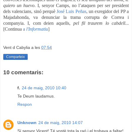
quiero un huevo
. I, senyor Camps, no l’ataquen per ser president
dels valencians, sinó perquè
José Luis Peñas
, un exregidor del PP a
Majadahonda, va denunciar la trama corrupta de
Correa
i
companyia. I, com deien aquells,
pel fil traurem lo cabdell.
..
[Continua
a
l'Informatiu
]
Vent d Cabylia
a les
07:54
Comparteix
10 comentaris:
f.
24 de maig, 2010 10:40
Te Deum laudamus.
Respon
Unknown
24 de maig, 2010 14:07
Sí senyor Vicent! Té vostè tota la raó i el trobava a faltar!