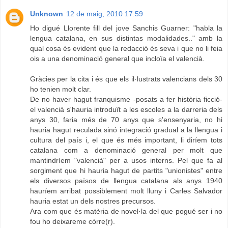
Unknown
12 de maig, 2010 17:59
Ho digué Llorente fill del jove Sanchis Guarner: "habla la
lengua catalana, en sus distintas modalidades.." amb la
qual cosa és evident que la redacció és seva i que no li feia
ois a una denominació general que incloïa el valencià.
Gràcies per la cita i és que els il·lustrats valencians dels 30
ho tenien molt clar.
De no haver hagut franquisme -posats a fer història ficció-
el valencià s'hauria introduït a les escoles a la darreria dels
anys 30, faria més de 70 anys que s'ensenyaria, no hi
hauria hagut reculada sinó integració gradual a la llengua i
cultura del país i, el que és més important, li diríem tots
catalana com a denominació general per molt que
mantindríem "valencià" per a usos interns. Pel que fa al
sorgiment que hi hauria hagut de partits "unionistes" entre
els diversos països de llengua catalana als anys 1940
hauríem arribat possiblement molt lluny i Carles Salvador
hauria estat un dels nostres precursos.
Ara com que és matèria de novel·la del que pogué ser i no
fou ho deixareme córre(r).