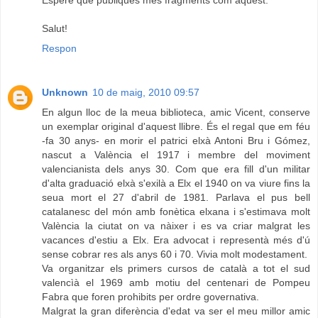
Salut!
Respon
Unknown
10 de maig, 2010 09:57
En algun lloc de la meua biblioteca, amic Vicent, conserve
un exemplar original d'aquest llibre. És el regal que em féu
-fa 30 anys- en morir el patrici elxà Antoni Bru i Gómez,
nascut a València el 1917 i membre del moviment
valencianista dels anys 30. Com que era fill d'un militar
d'alta graduació elxà s'exilà a Elx el 1940 on va viure fins la
seua mort el 27 d'abril de 1981. Parlava el pus bell
catalanesc del món amb fonètica elxana i s'estimava molt
València la ciutat on va nàixer i es va criar malgrat les
vacances d'estiu a Elx. Era advocat i representà més d'ú
sense cobrar res als anys 60 i 70. Vivia molt modestament.
Va organitzar els primers cursos de català a tot el sud
valencìà el 1969 amb motiu del centenari de Pompeu
Fabra que foren prohibits per ordre governativa.
Malgrat la gran diferència d'edat va ser el meu millor amic