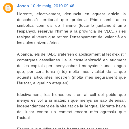
Josep
10 de maig, 2010 09:46
Llorente, efectivament, denuncia en aquest article la
descohesió territorial que pretenia Primo amb actes
simbòlics com els de l'himne (tocar-lo juntament amb
l'espanyol, reservar l'himne a la província de VLC...) i es
resigna al veure que retiren l'ensenyament del valencià en
les aules universitàries.
A banda, els de l'ABC s'aferren diabòlicament al fet d'existir
comarques castellanes i a la castellanització en augment
de les capitals per menyscabar i menystenir una llengua
que, per cert, tenia (i té) molta més vitalitat de la que
aquests articulistes mostren (molta més segurament que
l'èuscar, al qual no ataquen).
Efectivament, les hienes es tiren al coll del poble que
menys es vol a si mateix i que menys se sap defensar,
independentment de la vitalitat de la llengua. Llorente havia
de lluitar contra un context encara més agressiu que
l'actual.
Espere que publiques més fragments com aquest.