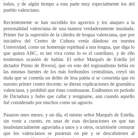
todos, y de algún tiempo a esta parte muy especialmente los del
pueblo valenciano.
Recientemente se han sucedido los agravios y los ataques a la
personalidad valenciana de una manera verdaderamente inusitada.
Primer fue la supresión de la cátedra de lengua valenciana, que por
iniciativa del Centro de Cultura venía dándose en nuestra
Universdad, como un homenaje espiritual a una lengua, que diga lo
que quiera ABC, es tan viva como lo es el castellano, y de ello
tendremos ocasión de hablar. El señor Marqués de Estella [el
dictador Primo de Rivera], que en esto del regionalismo bebía en
las mismas fuentes de los más foribundos centralistas, creyó sin
duda que se cometía un delito de lesa patria si se consentía que en
nuestro primer centro docente, se dieran explicaciones de gramática
valenciana, y prohibió que éstas continuaran. Estábamos en período
de Dictadura y hubo que callar y resignarse, aun cuando aquello
fué considerado por muchos como un agravio.
Pasaron unes meses, y un día, el mismo señor Marqués de Estella,
sin venir a cuento, en unas de esas declaraciones en que tan
insubstancialmente agraviaba a unos y a otros, ocurriósele censurar
que los valencianos se pusieran en pie y se descubriesen al