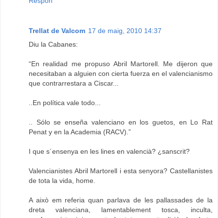
Respon
Trellat de Valcom
17 de maig, 2010 14:37
Diu la Cabanes:
“En realidad me propuso Abril Martorell. Me dijeron que
necesitaban a alguien con cierta fuerza en el valencianismo
que contrarrestara a Ciscar...
..En política vale todo...
.. Sólo se enseña valenciano en los guetos, en Lo Rat
Penat y en la Academia (RACV).”
I que s´ensenya en les lines en valencià? ¿sanscrit?
Valencianistes Abril Martorell i esta senyora? Castellanistes
de tota la vida, home.
A això em referia quan parlava de les pallassades de la
dreta valenciana, lamentablement tosca, inculta,