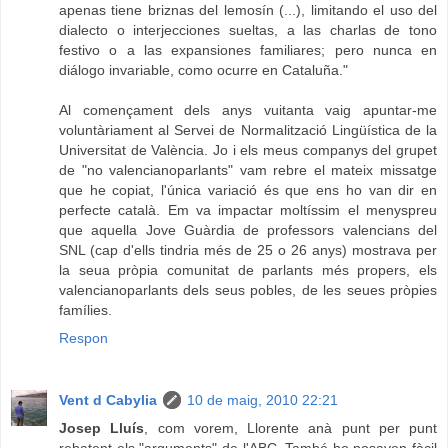
apenas tiene briznas del lemosín (...), limitando el uso del
dialecto o interjecciones sueltas, a las charlas de tono
festivo o a las expansiones familiares; pero nunca en
diálogo invariable, como ocurre en Cataluña."
Al començament dels anys vuitanta vaig apuntar-me
voluntàriament al Servei de Normalització Lingüística de la
Universitat de València. Jo i els meus companys del grupet
de "no valencianoparlants" vam rebre el mateix missatge
que he copiat, l'única variació és que ens ho van dir en
perfecte català. Em va impactar moltíssim el menyspreu
que aquella Jove Guàrdia de professors valencians del
SNL (cap d'ells tindria més de 25 o 26 anys) mostrava per
la seua pròpia comunitat de parlants més propers, els
valencianoparlants dels seus pobles, de les seues pròpies
famílies.
Respon
Vent d Cabylia
10 de maig, 2010 22:21
Josep Lluís
, com vorem, Llorente anà punt per punt
rebatent els "arguments" de l'ABC. També ho posaven fàcil