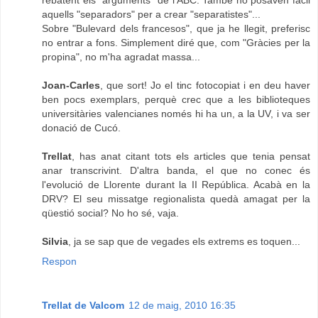
aquells "separadors" per a crear "separatistes"...
Sobre "Bulevard dels francesos", que ja he llegit, preferisc
no entrar a fons. Simplement diré que, com "Gràcies per la
propina", no m'ha agradat massa...
Joan-Carles
, que sort! Jo el tinc fotocopiat i en deu haver
ben pocs exemplars, perquè crec que a les biblioteques
universitàries valencianes només hi ha un, a la UV, i va ser
donació de Cucó.
Trellat
, has anat citant tots els articles que tenia pensat
anar transcrivint. D'altra banda, el que no conec és
l'evolució de Llorente durant la II República. Acabà en la
DRV? El seu missatge regionalista quedà amagat per la
qüestió social? No ho sé, vaja.
Silvia
, ja se sap que de vegades els extrems es toquen...
Respon
Trellat de Valcom
12 de maig, 2010 16:35