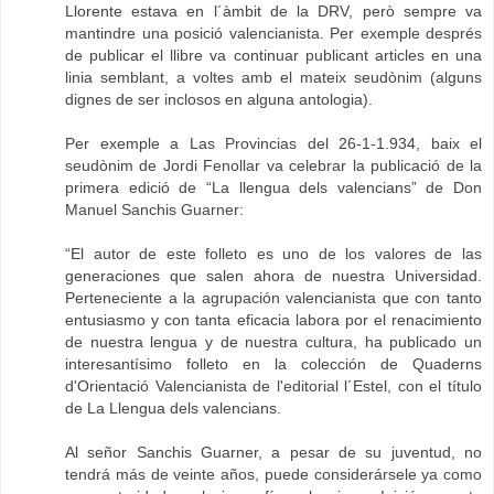
Llorente estava en l´àmbit de la DRV, però sempre va
mantindre una posició valencianista. Per exemple després
de publicar el llibre va continuar publicant articles en una
linia semblant, a voltes amb el mateix seudònim (alguns
dignes de ser inclosos en alguna antologia).
Per exemple a Las Provincias del 26-1-1.934, baix el
seudònim de Jordi Fenollar va celebrar la publicació de la
primera edició de “La llengua dels valencians” de Don
Manuel Sanchis Guarner:
“El autor de este folleto es uno de los valores de las
generaciones que salen ahora de nuestra Universidad.
Perteneciente a la agrupación valencianista que con tanto
entusiasmo y con tanta eficacia labora por el renacimiento
de nuestra lengua y de nuestra cultura, ha publicado un
interesantísimo folleto en la colección de Quaderns
d'Orientació Valencianista de l'editorial l´Estel, con el título
de La Llengua dels valencians.
Al señor Sanchis Guarner, a pesar de su juventud, no
tendrá más de veinte años, puede considerársele ya como