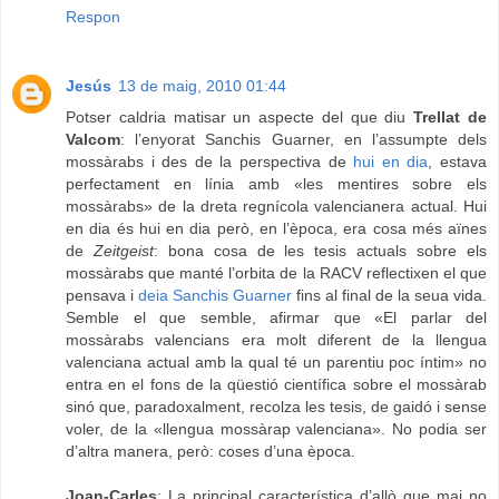
Respon
Jesús
13 de maig, 2010 01:44
Potser caldria matisar un aspecte del que diu
Trellat de
Valcom
: l’enyorat Sanchis Guarner, en l’assumpte dels
mossàrabs i des de la perspectiva de
hui en dia
, estava
perfectament en línia amb «les mentires sobre els
mossàrabs» de la dreta regnícola valencianera actual. Hui
en dia és hui en dia però, en l’època, era cosa més aïnes
de
Zeitgeist
: bona cosa de les tesis actuals sobre els
mossàrabs que manté l’orbita de la RACV reflectixen el que
pensava i
deia Sanchis Guarner
fins al final de la seua vida.
Semble el que semble, afirmar que «El parlar del
mossàrabs valencians era molt diferent de la llengua
valenciana actual amb la qual té un parentiu poc íntim» no
entra en el fons de la qüestió científica sobre el mossàrab
sinó que, paradoxalment, recolza les tesis, de gaidó i sense
voler, de la «llengua mossàrap valenciana». No podia ser
d’altra manera, però: coses d’una època.
Joan-Carles
: La principal característica d’allò que mai no