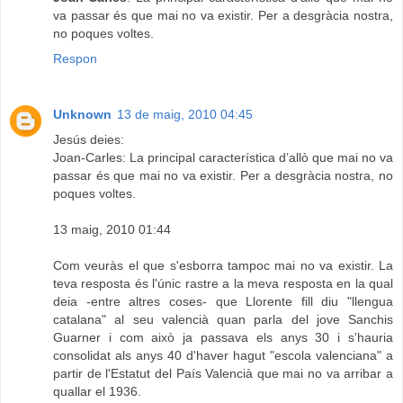
va passar és que mai no va existir. Per a desgràcia nostra,
no poques voltes.
Respon
Unknown
13 de maig, 2010 04:45
Jesús deies:
Joan-Carles: La principal característica d’allò que mai no va
passar és que mai no va existir. Per a desgràcia nostra, no
poques voltes.
13 maig, 2010 01:44
Com veuràs el que s'esborra tampoc mai no va existir. La
teva resposta és l'únic rastre a la meva resposta en la qual
deia -entre altres coses- que Llorente fill diu "llengua
catalana" al seu valencià quan parla del jove Sanchis
Guarner i com això ja passava els anys 30 i s'hauria
consolidat als anys 40 d'haver hagut "escola valenciana" a
partir de l'Estatut del País Valencià que mai no va arribar a
quallar el 1936.