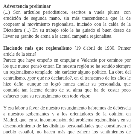
Advertencia preliminar
(...) Son artículos periodísticos, escritos a vuela pluma, con
erudición de segunda mano, sin más trascendencia que la de
cooperar al movimiento regionalista, iniciado con la caída de la
Dictadura (...) En su trabajo sólo le ha guiado el buen deseo de
llevar su granito de arena a la actual campaña regionalista.
Haciendo más que regionalismo
[19 d'abril de 1930. Primer
article de la sèrie]
Parece que haya empeño en empujar a Valencia por caminos por
los que nunca pensó entrar. En nuestra región se ha sentido siempre
un regionalismo templado, sin carácter alguno político. La obra del
centralismo, ¿por qué no declararlo?, en el transcurso de los años le
hizo daño, aunque no logró nunca anular su personalida, que
continúa tan latente dentro de su alma que ha de costar poco
esfuerzo para su resurgimiento con todo vigor.
Y esa labor a favor de nuestro resurgimiento habremos de debérsela
a nuestros gobernantes y a los orientadores de la opinión en
Madrid, que, en su incomprensión del problema regionalista y en su
desconocimiento de las distintas personalidades que constituyen el
pueblo español, no hacen más que zaherir los sentimientos de