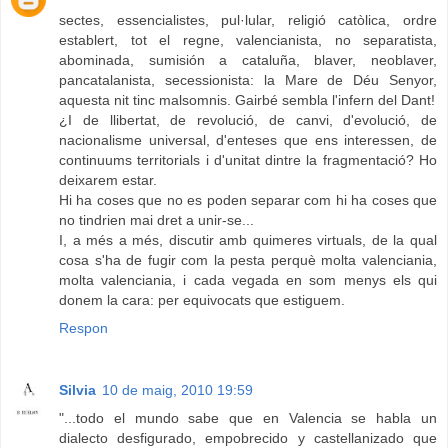
sectes, essencialistes, pul·lular, religió catòlica, ordre
establert, tot el regne, valencianista, no separatista,
abominada, sumisión a cataluña, blaver, neoblaver,
pancatalanista, secessionista: la Mare de Déu Senyor,
aquesta nit tinc malsomnis. Gairbé sembla l'infern del Dant!
¿I de llibertat, de revolució, de canvi, d'evolució, de
nacionalisme universal, d'enteses que ens interessen, de
continuums territorials i d'unitat dintre la fragmentació? Ho
deixarem estar.
Hi ha coses que no es poden separar com hi ha coses que
no tindrien mai dret a unir-se...
I, a més a més, discutir amb quimeres virtuals, de la qual
cosa s'ha de fugir com la pesta perquè molta valenciania,
molta valenciania, i cada vegada en som menys els qui
donem la cara: per equivocats que estiguem.
Respon
Silvia
10 de maig, 2010 19:59
"...todo el mundo sabe que en Valencia se habla un
dialecto desfigurado, empobrecido y castellanizado que