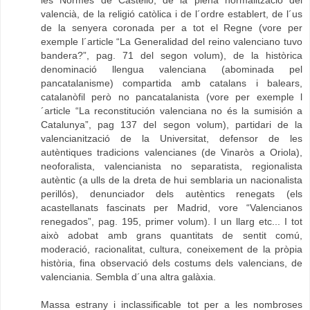
valencià, de la religió catòlica i de l´ordre establert, de l´us
de la senyera coronada per a tot el Regne (vore per
exemple l´article “La Generalidad del reino valenciano tuvo
bandera?”, pag. 71 del segon volum), de la històrica
denominació llengua valenciana (abominada pel
pancatalanisme) compartida amb catalans i balears,
catalanòfil però no pancatalanista (vore per exemple l
´article “La reconstitución valenciana no és la sumisión a
Catalunya”, pag 137 del segon volum), partidari de la
valencianització de la Universitat, defensor de les
autèntiques tradicions valencianes (de Vinaròs a Oriola),
neoforalista, valencianista no separatista, regionalista
autèntic (a ulls de la dreta de hui semblaria un nacionalista
perillós), denunciador dels autèntics renegats (els
acastellanats fascinats per Madrid, vore “Valencianos
renegados”, pag. 195, primer volum). I un llarg etc... I tot
això adobat amb grans quantitats de sentit comú,
moderació, racionalitat, cultura, coneixement de la pròpia
història, fina observació dels costums dels valencians, de
valenciania. Sembla d´una altra galàxia.
Massa estrany i inclassificable tot per a les nombroses