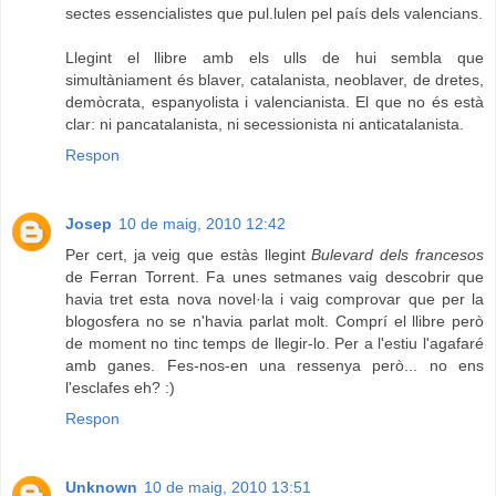
sectes essencialistes que pul.lulen pel país dels valencians.
Llegint el llibre amb els ulls de hui sembla que
simultàniament és blaver, catalanista, neoblaver, de dretes,
demòcrata, espanyolista i valencianista. El que no és està
clar: ni pancatalanista, ni secessionista ni anticatalanista.
Respon
Josep
10 de maig, 2010 12:42
Per cert, ja veig que estàs llegint
Bulevard dels francesos
de Ferran Torrent. Fa unes setmanes vaig descobrir que
havia tret esta nova novel·la i vaig comprovar que per la
blogosfera no se n'havia parlat molt. Comprí el llibre però
de moment no tinc temps de llegir-lo. Per a l'estiu l'agafaré
amb ganes. Fes-nos-en una ressenya però... no ens
l'esclafes eh? :)
Respon
Unknown
10 de maig, 2010 13:51