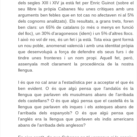
dels segles XIII i XIV ja està fet per Enric Guinot (sobre el
seu llibre la pròpia Cabanes féu unes crítiques amb uns
arguments ben febles que en tot cas no afectaven ni al 5%
dels cognoms analitzats). Els resultats, a grans trets, foren
ben clars: un 65% de catalans (o més o menys en funció
del lloc), un 30% d'aragonesos (idem) i un 5% d'altres llocs.
I això no vol dir res, és un fet i ja està. Tota eixa gent formà
un nou poble, anomenat valencià i amb una identitat pròpia
que desenvolupà a força de defendre els seus furs i de
tindre unes fronteres i un nom propi. Aquell fet, però,
assenyala molt clarament la procedència de la nostra
llengua.
I és que no cal anar a l'estadística per a acceptar el que és
ben evident. O és que algú pensa que l'andalús és la
llengua que parlaven els musulmans abans de l'arribada
dels castellans? O és que algú pensa que el castellà és la
llengua que parlaven els inques i els asteques abans de
l'arribada dels espanyols? O és que algú pensa que
l'anglés era la llengua que parlaven els indis americans
abans de l'arribada dels anglesos?