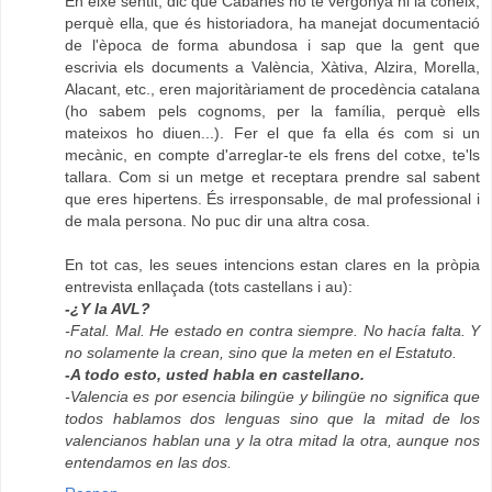
En eixe sentit, dic que Cabanes no té vergonya ni la coneix,
perquè ella, que és historiadora, ha manejat documentació
de l'època de forma abundosa i sap que la gent que
escrivia els documents a València, Xàtiva, Alzira, Morella,
Alacant, etc., eren majoritàriament de procedència catalana
(ho sabem pels cognoms, per la família, perquè ells
mateixos ho diuen...). Fer el que fa ella és com si un
mecànic, en compte d'arreglar-te els frens del cotxe, te'ls
tallara. Com si un metge et receptara prendre sal sabent
que eres hipertens. És irresponsable, de mal professional i
de mala persona. No puc dir una altra cosa.
En tot cas, les seues intencions estan clares en la pròpia
entrevista enllaçada (tots castellans i au):
-¿Y la AVL?
-Fatal. Mal. He estado en contra siempre. No hacía falta. Y
no solamente la crean, sino que la meten en el Estatuto.
-A todo esto, usted habla en castellano.
-Valencia es por esencia bilingüe y bilingüe no significa que
todos hablamos dos lenguas sino que la mitad de los
valencianos hablan una y la otra mitad la otra, aunque nos
entendamos en las dos.