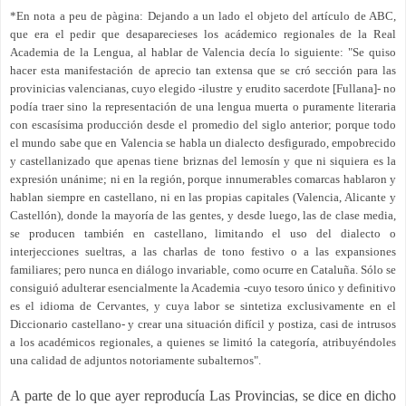
*En nota a peu de pàgina: Dejando a un lado el objeto del artículo de ABC,
que era el pedir que desaparecieses los acádemico regionales de la Real
Academia de la Lengua, al hablar de Valencia decía lo siguiente: "Se quiso
hacer esta manifestación de aprecio tan extensa que se cró sección para las
provinicias valencianas, cuyo elegido -ilustre y erudito sacerdote [Fullana]- no
podía traer sino la representación de una lengua muerta o puramente literaria
con escasísima producción desde el promedio del siglo anterior; porque todo
el mundo sabe que en Valencia se habla un dialecto desfigurado, empobrecido
y castellanizado que apenas tiene briznas del lemosín y que ni siquiera es la
expresión unánime; ni en la región, porque innumerables comarcas hablaron y
hablan siempre en castellano, ni en las propias capitales (Valencia, Alicante y
Castellón), donde la mayoría de las gentes, y desde luego, las de clase media,
se producen también en castellano, limitando el uso del dialecto o
interjecciones sueltras, a las charlas de tono festivo o a las expansiones
familiares; pero nunca en diálogo invariable, como ocurre en Cataluña. Sólo se
consiguió adulterar esencialmente la Academia -cuyo tesoro único y definitivo
es el idioma de Cervantes, y cuya labor se sintetiza exclusivamente en el
Diccionario castellano- y crear una situación difícil y postiza, casi de intrusos
a los académicos regionales, a quienes se limitó la categoría, atribuyéndoles
una calidad de adjuntos notoriamente subalternos".
A parte de lo que ayer reproducía Las Provincias, se dice en dicho