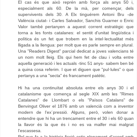
El cas és que això reprén amb força als anys 50 i,
especialment als 60. De la mà, per començar, dels
supervivents dels 30. A Elx tinguérem Antoni Bru -de
València ciutat- i Carles Salvador, Sanchis Guarner o Enric
Valor també pertanyen a aquest corrent estratègic que
torna a les fonts catalanes: el sentit d'unitat lingüística i
política és un fet que trobem en la intel·lectualitat més
lligada a la llengua: per molt que es parle sempre en plural.
Una "Readers Digest" parcial dedicat a joves valencians té
un nom molt lleig. Els qui hem fet de clau i volta entre
aquella generació i les actuals -tinc 51 anys- sabem ben bé
a quina cosa referim. I que et diguen que "pul·lules" o que
pertanys a una "secta" és francament patètic.
Hi ha una continuïtat absoluta entre els anys 30 i el
catalanisme que comença al segle XIX amb les "Rimes
Catalanes" de Llombart o els "Països Catalans" de
Benvingut Oliver el 1876 amb un valencià com a inventor
modern de l'ex´pressió. Alguns, però, volen donar a
entendre que hi ha un trencament entre el 30 i els 60 quan
la llavor és la que és i no es va malfer mai malgrat
l'escassesa.
Pel que fa a la història ficció estic plenament d'acord amb