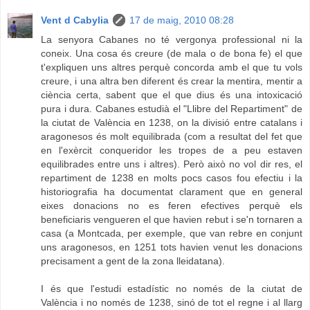
Vent d Cabylia
17 de maig, 2010 08:28
La senyora Cabanes no té vergonya professional ni la
coneix. Una cosa és creure (de mala o de bona fe) el que
t'expliquen uns altres perquè concorda amb el que tu vols
creure, i una altra ben diferent és crear la mentira, mentir a
ciència certa, sabent que el que dius és una intoxicació
pura i dura. Cabanes estudià el "Llibre del Repartiment" de
la ciutat de València en 1238, on la divisió entre catalans i
aragonesos és molt equilibrada (com a resultat del fet que
en l'exèrcit conqueridor les tropes de a peu estaven
equilibrades entre uns i altres). Però això no vol dir res, el
repartiment de 1238 en molts pocs casos fou efectiu i la
historiografia ha documentat clarament que en general
eixes donacions no es feren efectives perquè els
beneficiaris vengueren el que havien rebut i se'n tornaren a
casa (a Montcada, per exemple, que van rebre en conjunt
uns aragonesos, en 1251 tots havien venut les donacions
precisament a gent de la zona lleidatana).
I és que l'estudi estadístic no només de la ciutat de
València i no només de 1238, sinó de tot el regne i al llarg