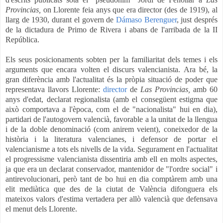
Provincias,
on Llorente feia anys que era director (des de 1919), al
llarg de 1930, durant el govern de
Dámaso Berenguer
, just després
de la dictadura de Primo de Rivera i abans de l'arribada de la II
República.
Els seus posicionaments sobten per la familiaritat dels temes i els
arguments que encara volten el discurs valencianista. Ara bé, la
gran diferència amb l'actualitat és la pròpia situació de poder que
representava llavors Llorente:
director
de
Las Provincias,
amb 60
anys d'edat, declarat regionalista (amb el consegüent estigma que
això comportava a l'època, com el de "nacionalista" hui en dia),
partidari de l'autogovern valencià, favorable a la unitat de la llengua
i de la doble denominació (com anirem veient), coneixedor de la
història i la literatura valencianes, i defensor de portar el
valencianisme a tots els nivells de la vida. Segurament en l'actualitat
el progressisme valencianista dissentiria amb ell en molts aspectes,
ja que era un declarat conservador, mantenidor de "l'ordre social" i
antirevolucionari, però tant de bo hui en dia comptàrem amb una
elit mediàtica que des de la ciutat de València difonguera els
mateixos valors d'estima vertadera per allò valencià que defensava
el menut dels Llorente.