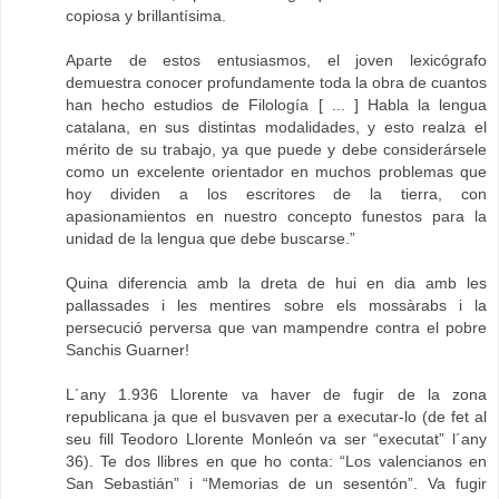
copiosa y brillantísima.
Aparte de estos entusiasmos, el joven lexicógrafo
demuestra conocer profundamente toda la obra de cuantos
han hecho estudios de Filología [ ... ] Habla la lengua
catalana, en sus distintas modalidades, y esto realza el
mérito de su trabajo, ya que puede y debe considerársele
como un excelente orientador en muchos problemas que
hoy dividen a los escritores de la tierra, con
apasionamientos en nuestro concepto funestos para la
unidad de la lengua que debe buscarse.”
Quina diferencia amb la dreta de hui en dia amb les
pallassades i les mentires sobre els mossàrabs i la
persecució perversa que van mampendre contra el pobre
Sanchis Guarner!
L´any 1.936 Llorente va haver de fugir de la zona
republicana ja que el busvaven per a executar-lo (de fet al
seu fill Teodoro Llorente Monleón va ser “executat” l´any
36). Te dos llibres en que ho conta: “Los valencianos en
San Sebastián” i “Memorias de un sesentón”. Va fugir