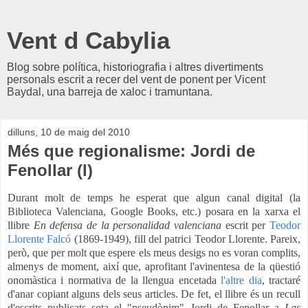
Vent d Cabylia
Blog sobre política, historiografia i altres divertiments
personals escrit a recer del vent de ponent per Vicent
Baydal, una barreja de xaloc i tramuntana.
dilluns, 10 de maig del 2010
Més que regionalisme: Jordi de
Fenollar (I)
Durant molt de temps he esperat que algun canal digital (la
Biblioteca Valenciana, Google Books, etc.) posara en la xarxa el
llibre
En defensa de la personalidad valenciana
escrit per
Teodor
Llorente Falcó
(1869-1949), fill del patrici Teodor Llorente. Pareix,
però, que per molt que espere els meus desigs no es voran complits,
almenys de moment, així que, aprofitant l'avinentesa de la qüestió
onomàstica i normativa de la llengua encetada
l'altre dia
, tractaré
d'anar copiant alguns dels seus articles. De fet, el llibre és un recull
d'escrits publicats sota el "pseudònim" Jordi de Fenollar a
Las