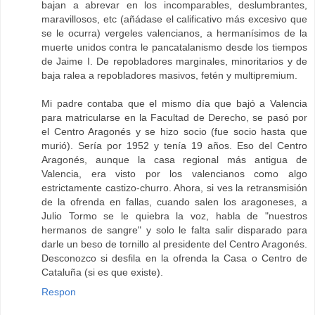
bajan a abrevar en los incomparables, deslumbrantes,
maravillosos, etc (añádase el calificativo más excesivo que
se le ocurra) vergeles valencianos, a hermanísimos de la
muerte unidos contra le pancatalanismo desde los tiempos
de Jaime I. De repobladores marginales, minoritarios y de
baja ralea a repobladores masivos, fetén y multipremium.
Mi padre contaba que el mismo día que bajó a Valencia
para matricularse en la Facultad de Derecho, se pasó por
el Centro Aragonés y se hizo socio (fue socio hasta que
murió). Sería por 1952 y tenía 19 años. Eso del Centro
Aragonés, aunque la casa regional más antigua de
Valencia, era visto por los valencianos como algo
estrictamente castizo-churro. Ahora, si ves la retransmisión
de la ofrenda en fallas, cuando salen los aragoneses, a
Julio Tormo se le quiebra la voz, habla de "nuestros
hermanos de sangre" y solo le falta salir disparado para
darle un beso de tornillo al presidente del Centro Aragonés.
Desconozco si desfila en la ofrenda la Casa o Centro de
Cataluña (si es que existe).
Respon