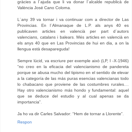
gràcies a l´ajuda que li va donar l´alcalde republicà de
València José Cano Coloma.
L´any 39 va tornar i va continuar com a director de Las
Provincias. En l´Almanaque de L.P. als anys 40 es
publicaven articles en valencià per part d´autors
valencians, catalans i balears. Més articles en valencià en
els anys 40 que en Las Provincias de hui en dia, a on la
llengua està desapareguda!
Sempre lúcid, va escriure per exemple això (LP, I -X-1946)
“no creo en la eficacia del valencianismo de pandereta
porque se abusa mucho del tipismo en el sentido de elevar
a la categoría de las más puras esencias valencianas todo
lo chabacano que proviene de las costumbres rurales....
Hay otro valencianismo más hondo y fundamental: aquel
que se deduce del estudio y al cual apenas se da
importancia”.
Ja ho va dir Carles Salvador: “Hem de tornar a Llorente”.
Respon