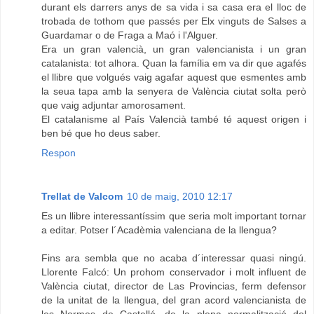
durant els darrers anys de sa vida i sa casa era el lloc de
trobada de tothom que passés per Elx vinguts de Salses a
Guardamar o de Fraga a Maó i l'Alguer.
Era un gran valencià, un gran valencianista i un gran
catalanista: tot alhora. Quan la família em va dir que agafés
el llibre que volgués vaig agafar aquest que esmentes amb
la seua tapa amb la senyera de València ciutat solta però
que vaig adjuntar amorosament.
El catalanisme al País Valencià també té aquest origen i
ben bé que ho deus saber.
Respon
Trellat de Valcom
10 de maig, 2010 12:17
Es un llibre interessantíssim que seria molt important tornar
a editar. Potser l´Acadèmia valenciana de la llengua?
Fins ara sembla que no acaba d´interessar quasi ningú.
Llorente Falcó: Un prohom conservador i molt influent de
València ciutat, director de Las Provincias, ferm defensor
de la unitat de la llengua, del gran acord valencianista de
les Normes de Castelló, de la plena normalització del