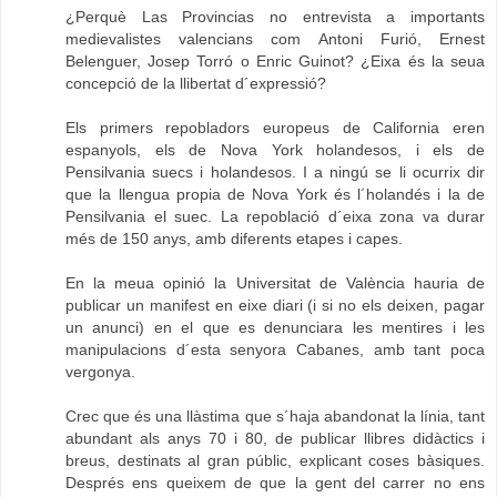
¿Perquè Las Provincias no entrevista a importants
medievalistes valencians com Antoni Furió, Ernest
Belenguer, Josep Torró o Enric Guinot? ¿Eixa és la seua
concepció de la llibertat d´expressió?
Els primers repobladors europeus de California eren
espanyols, els de Nova York holandesos, i els de
Pensilvania suecs i holandesos. I a ningú se li ocurrix dir
que la llengua propia de Nova York és l´holandés i la de
Pensilvania el suec. La repoblació d´eixa zona va durar
més de 150 anys, amb diferents etapes i capes.
En la meua opinió la Universitat de València hauria de
publicar un manifest en eixe diari (i si no els deixen, pagar
un anunci) en el que es denunciara les mentires i les
manipulacions d´esta senyora Cabanes, amb tant poca
vergonya.
Crec que és una llàstima que s´haja abandonat la línia, tant
abundant als anys 70 i 80, de publicar llibres didàctics i
breus, destinats al gran públic, explicant coses bàsiques.
Després ens queixem de que la gent del carrer no ens