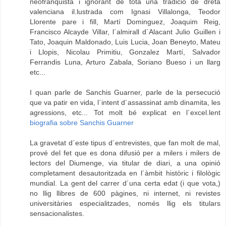
neofranquista i ignorant de tota una tradició de dreta
valenciana il.lustrada com Ignasi Villalonga, Teodor
Llorente pare i fill, Martí Dominguez, Joaquim Reig,
Francisco Alcayde Villar, l´almirall d´Alacant Julio Guillen i
Tato, Joaquin Maldonado, Luis Lucia, Joan Beneyto, Mateu
i Llopis, Nicolau Primitiu, Gonzalez Martí, Salvador
Ferrandis Luna, Arturo Zabala, Soriano Bueso i un llarg
etc...
I quan parle de Sanchis Guarner, parle de la persecució
que va patir en vida, l´intent d´assassinat amb dinamita, les
agressions, etc... Tot molt bé explicat en l´excel.lent
biografia sobre Sanchis Guarner
La gravetat d´este tipus d´entrevistes, que fan molt de mal,
prové del fet que es dona difusió per a milers i milers de
lectors del Diumenge, via titular de diari, a una opinió
completament desautoritzada en l´àmbit històric i filològic
mundial. La gent del carrer d´una certa edat (i que vota,)
no llig llibres de 600 pàgines, ni internet, ni revistes
universitàries especialitzades, només llig els titulars
sensacionalistes.