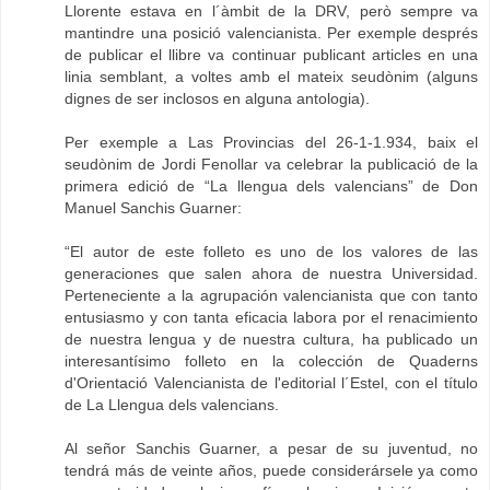
Llorente estava en l´àmbit de la DRV, però sempre va
mantindre una posició valencianista. Per exemple després
de publicar el llibre va continuar publicant articles en una
linia semblant, a voltes amb el mateix seudònim (alguns
dignes de ser inclosos en alguna antologia).
Per exemple a Las Provincias del 26-1-1.934, baix el
seudònim de Jordi Fenollar va celebrar la publicació de la
primera edició de “La llengua dels valencians” de Don
Manuel Sanchis Guarner:
“El autor de este folleto es uno de los valores de las
generaciones que salen ahora de nuestra Universidad.
Perteneciente a la agrupación valencianista que con tanto
entusiasmo y con tanta eficacia labora por el renacimiento
de nuestra lengua y de nuestra cultura, ha publicado un
interesantísimo folleto en la colección de Quaderns
d'Orientació Valencianista de l'editorial l´Estel, con el título
de La Llengua dels valencians.
Al señor Sanchis Guarner, a pesar de su juventud, no
tendrá más de veinte años, puede considerársele ya como