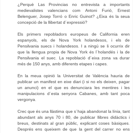
¿Perquè Las Provincias no entrevista a importants
medievalistes valencians com Antoni Furió, Ernest
Belenguer, Josep Torró o Enric Guinot? ¿Eixa és la seua
concepció de la llibertat d´expressió?
Els primers repobladors europeus de California eren
espanyols, els de Nova York holandesos, i els de
Pensilvania suecs i holandesos. I a ningú se li ocurrix dir
que la llengua propia de Nova York és l´holandés i la de
Pensilvania el suec. La repoblació d´eixa zona va durar
més de 150 anys, amb diferents etapes i capes.
En la meua opinió la Universitat de València hauria de
publicar un manifest en eixe diari (i si no els deixen, pagar
un anunci) en el que es denunciara les mentires i les
manipulacions d´esta senyora Cabanes, amb tant poca
vergonya.
Crec que és una llàstima que s´haja abandonat la línia, tant
abundant als anys 70 i 80, de publicar llibres didàctics i
breus, destinats al gran públic, explicant coses bàsiques.
Després ens queixem de que la gent del carrer no ens