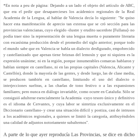
*En nota a peu de pàgina: Dejando a un lado el objeto del artículo de ABC,
que era el pedir que desaparecieses los acádemico regionales de la Real
Academia de la Lengua, al hablar de Valencia decía lo siguiente: "Se quiso
hacer esta manifestación de aprecio tan extensa que se cró sección para las
provinicias valencianas, cuyo elegido -ilustre y erudito sacerdote [Fullana]- no
podía traer sino la representación de una lengua muerta o puramente literaria
con escasísima producción desde el promedio del siglo anterior; porque todo
el mundo sabe que en Valencia se habla un dialecto desfigurado, empobrecido
y castellanizado que apenas tiene briznas del lemosín y que ni siquiera es la
expresión unánime; ni en la región, porque innumerables comarcas hablaron y
hablan siempre en castellano, ni en las propias capitales (Valencia, Alicante y
Castellón), donde la mayoría de las gentes, y desde luego, las de clase media,
se producen también en castellano, limitando el uso del dialecto o
interjecciones sueltras, a las charlas de tono festivo o a las expansiones
familiares; pero nunca en diálogo invariable, como ocurre en Cataluña. Sólo se
consiguió adulterar esencialmente la Academia -cuyo tesoro único y definitivo
es el idioma de Cervantes, y cuya labor se sintetiza exclusivamente en el
Diccionario castellano- y crear una situación difícil y postiza, casi de intrusos
a los académicos regionales, a quienes se limitó la categoría, atribuyéndoles
una calidad de adjuntos notoriamente subalternos".
A parte de lo que ayer reproducía Las Provincias, se dice en dicho