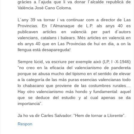
gràcies a l´ajuda que li va donar l´alcalde republicà de
València José Cano Coloma.
L´any 39 va tornar i va continuar com a director de Las
Provincias. En l´Almanaque de L.P. als anys 40 es
publicaven articles en valencià per part d´autors
valencians, catalans i balears. Més articles en valencià en
els anys 40 que en Las Provincias de hui en dia, a on la
llengua està desapareguda!
Sempre lúcid, va escriure per exemple això (LP, I -X-1946)
“no creo en la eficacia del valencianismo de pandereta
porque se abusa mucho del tipismo en el sentido de elevar
a la categoría de las más puras esencias valencianas todo
lo chabacano que proviene de las costumbres rurales....
Hay otro valencianismo más hondo y fundamental: aquel
que se deduce del estudio y al cual apenas se da
importancia”.
Ja ho va dir Carles Salvador: “Hem de tornar a Llorente”.
Respon