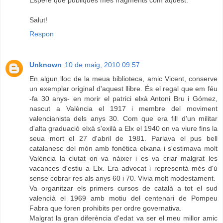
Salut!
Respon
Unknown
10 de maig, 2010 09:57
En algun lloc de la meua biblioteca, amic Vicent, conserve
un exemplar original d'aquest llibre. És el regal que em féu
-fa 30 anys- en morir el patrici elxà Antoni Bru i Gómez,
nascut a València el 1917 i membre del moviment
valencianista dels anys 30. Com que era fill d'un militar
d'alta graduació elxà s'exilà a Elx el 1940 on va viure fins la
seua mort el 27 d'abril de 1981. Parlava el pus bell
catalanesc del món amb fonètica elxana i s'estimava molt
València la ciutat on va nàixer i es va criar malgrat les
vacances d'estiu a Elx. Era advocat i representà més d'ú
sense cobrar res als anys 60 i 70. Vivia molt modestament.
Va organitzar els primers cursos de català a tot el sud
valencìà el 1969 amb motiu del centenari de Pompeu
Fabra que foren prohibits per ordre governativa.
Malgrat la gran diferència d'edat va ser el meu millor amic