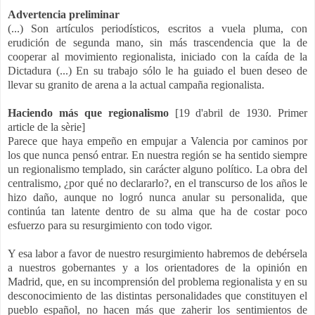
Advertencia preliminar
(...) Son artículos periodísticos, escritos a vuela pluma, con
erudición de segunda mano, sin más trascendencia que la de
cooperar al movimiento regionalista, iniciado con la caída de la
Dictadura (...) En su trabajo sólo le ha guiado el buen deseo de
llevar su granito de arena a la actual campaña regionalista.
Haciendo más que regionalismo
[19 d'abril de 1930. Primer
article de la sèrie]
Parece que haya empeño en empujar a Valencia por caminos por
los que nunca pensó entrar. En nuestra región se ha sentido siempre
un regionalismo templado, sin carácter alguno político. La obra del
centralismo, ¿por qué no declararlo?, en el transcurso de los años le
hizo daño, aunque no logró nunca anular su personalida, que
continúa tan latente dentro de su alma que ha de costar poco
esfuerzo para su resurgimiento con todo vigor.
Y esa labor a favor de nuestro resurgimiento habremos de debérsela
a nuestros gobernantes y a los orientadores de la opinión en
Madrid, que, en su incomprensión del problema regionalista y en su
desconocimiento de las distintas personalidades que constituyen el
pueblo español, no hacen más que zaherir los sentimientos de