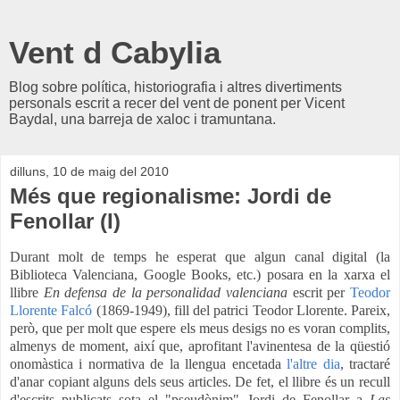
Vent d Cabylia
Blog sobre política, historiografia i altres divertiments
personals escrit a recer del vent de ponent per Vicent
Baydal, una barreja de xaloc i tramuntana.
dilluns, 10 de maig del 2010
Més que regionalisme: Jordi de
Fenollar (I)
Durant molt de temps he esperat que algun canal digital (la
Biblioteca Valenciana, Google Books, etc.) posara en la xarxa el
llibre
En defensa de la personalidad valenciana
escrit per
Teodor
Llorente Falcó
(1869-1949), fill del patrici Teodor Llorente. Pareix,
però, que per molt que espere els meus desigs no es voran complits,
almenys de moment, així que, aprofitant l'avinentesa de la qüestió
onomàstica i normativa de la llengua encetada
l'altre dia
, tractaré
d'anar copiant alguns dels seus articles. De fet, el llibre és un recull
d'escrits publicats sota el "pseudònim" Jordi de Fenollar a
Las