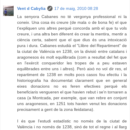
Vent d Cabylia
17 de maig, 2010 08:28
La senyora Cabanes no té vergonya professional ni la
coneix. Una cosa és creure (de mala o de bona fe) el que
t'expliquen uns altres perquè concorda amb el que tu vols
creure, i una altra ben diferent és crear la mentira, mentir a
ciència certa, sabent que el que dius és una intoxicació
pura i dura. Cabanes estudià el "Llibre del Repartiment" de
la ciutat de València en 1238, on la divisió entre catalans i
aragonesos és molt equilibrada (com a resultat del fet que
en l'exèrcit conqueridor les tropes de a peu estaven
equilibrades entre uns i altres). Però això no vol dir res, el
repartiment de 1238 en molts pocs casos fou efectiu i la
historiografia ha documentat clarament que en general
eixes donacions no es feren efectives perquè els
beneficiaris vengueren el que havien rebut i se'n tornaren a
casa (a Montcada, per exemple, que van rebre en conjunt
uns aragonesos, en 1251 tots havien venut les donacions
precisament a gent de la zona lleidatana).
I és que l'estudi estadístic no només de la ciutat de
València i no només de 1238, sinó de tot el regne i al llarg