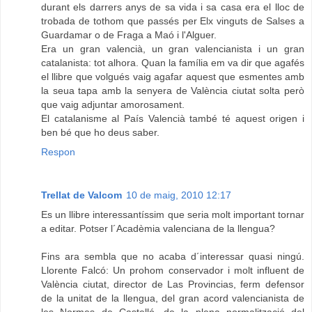
durant els darrers anys de sa vida i sa casa era el lloc de
trobada de tothom que passés per Elx vinguts de Salses a
Guardamar o de Fraga a Maó i l'Alguer.
Era un gran valencià, un gran valencianista i un gran
catalanista: tot alhora. Quan la família em va dir que agafés
el llibre que volgués vaig agafar aquest que esmentes amb
la seua tapa amb la senyera de València ciutat solta però
que vaig adjuntar amorosament.
El catalanisme al País Valencià també té aquest origen i
ben bé que ho deus saber.
Respon
Trellat de Valcom
10 de maig, 2010 12:17
Es un llibre interessantíssim que seria molt important tornar
a editar. Potser l´Acadèmia valenciana de la llengua?
Fins ara sembla que no acaba d´interessar quasi ningú.
Llorente Falcó: Un prohom conservador i molt influent de
València ciutat, director de Las Provincias, ferm defensor
de la unitat de la llengua, del gran acord valencianista de
les Normes de Castelló, de la plena normalització del