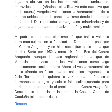
bajan a abrevar en los incomparables, deslumbrantes,
maravillosos, etc (añádase el calificativo más excesivo que
se le ocurra) vergeles valencianos, a hermanísimos de la
muerte unidos contra le pancatalanismo desde los tiempos
de Jaime I. De repobladores marginales, minoritarios y de
baja ralea a repobladores masivos, fetén y multipremium.
Mi padre contaba que el mismo día que bajó a Valencia
para matricularse en la Facultad de Derecho, se pasó por
el Centro Aragonés y se hizo socio (fue socio hasta que
murió). Sería por 1952 y tenía 19 años. Eso del Centro
Aragonés, aunque la casa regional más antigua de
Valencia, era visto por los valencianos como algo
estrictamente castizo-churro. Ahora, si ves la retransmisión
de la ofrenda en fallas, cuando salen los aragoneses, a
Julio Tormo se le quiebra la voz, habla de "nuestros
hermanos de sangre" y solo le falta salir disparado para
darle un beso de tornillo al presidente del Centro Aragonés.
Desconozco si desfila en la ofrenda la Casa o Centro de
Cataluña (si es que existe).
Respon