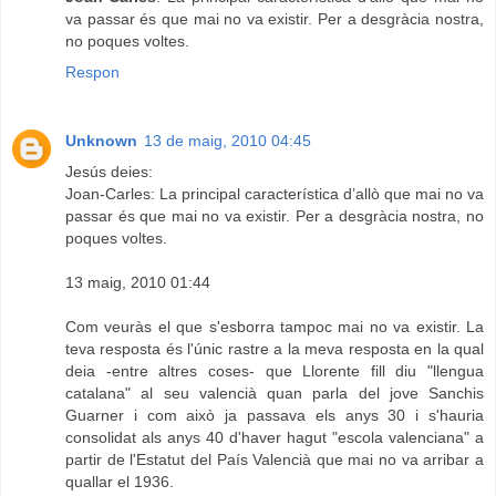
va passar és que mai no va existir. Per a desgràcia nostra,
no poques voltes.
Respon
Unknown
13 de maig, 2010 04:45
Jesús deies:
Joan-Carles: La principal característica d’allò que mai no va
passar és que mai no va existir. Per a desgràcia nostra, no
poques voltes.
13 maig, 2010 01:44
Com veuràs el que s'esborra tampoc mai no va existir. La
teva resposta és l'únic rastre a la meva resposta en la qual
deia -entre altres coses- que Llorente fill diu "llengua
catalana" al seu valencià quan parla del jove Sanchis
Guarner i com això ja passava els anys 30 i s'hauria
consolidat als anys 40 d'haver hagut "escola valenciana" a
partir de l'Estatut del País Valencià que mai no va arribar a
quallar el 1936.