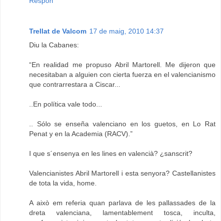
Respon
Trellat de Valcom
17 de maig, 2010 14:37
Diu la Cabanes:
“En realidad me propuso Abril Martorell. Me dijeron que
necesitaban a alguien con cierta fuerza en el valencianismo
que contrarrestara a Ciscar...
..En política vale todo...
.. Sólo se enseña valenciano en los guetos, en Lo Rat
Penat y en la Academia (RACV).”
I que s´ensenya en les lines en valencià? ¿sanscrit?
Valencianistes Abril Martorell i esta senyora? Castellanistes
de tota la vida, home.
A això em referia quan parlava de les pallassades de la
dreta valenciana, lamentablement tosca, inculta,