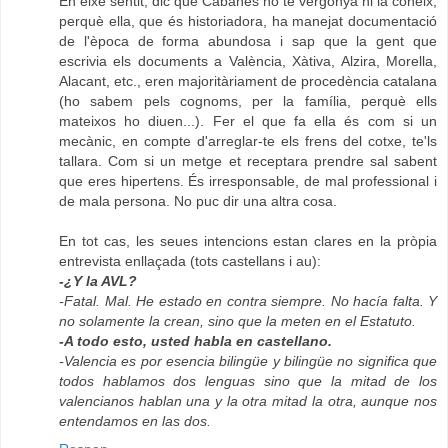
En eixe sentit, dic que Cabanes no té vergonya ni la coneix,
perquè ella, que és historiadora, ha manejat documentació
de l'època de forma abundosa i sap que la gent que
escrivia els documents a València, Xàtiva, Alzira, Morella,
Alacant, etc., eren majoritàriament de procedència catalana
(ho sabem pels cognoms, per la família, perquè ells
mateixos ho diuen...). Fer el que fa ella és com si un
mecànic, en compte d'arreglar-te els frens del cotxe, te'ls
tallara. Com si un metge et receptara prendre sal sabent
que eres hipertens. És irresponsable, de mal professional i
de mala persona. No puc dir una altra cosa.
En tot cas, les seues intencions estan clares en la pròpia
entrevista enllaçada (tots castellans i au):
-¿Y la AVL?
-Fatal. Mal. He estado en contra siempre. No hacía falta. Y
no solamente la crean, sino que la meten en el Estatuto.
-A todo esto, usted habla en castellano.
-Valencia es por esencia bilingüe y bilingüe no significa que
todos hablamos dos lenguas sino que la mitad de los
valencianos hablan una y la otra mitad la otra, aunque nos
entendamos en las dos.