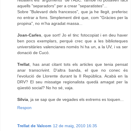
aquells "separadors" per a crear "separatistes"...
Sobre "Bulevard dels francesos", que ja he llegit, preferisc
no entrar a fons. Simplement diré que, com "Gràcies per la
propina", no m'ha agradat massa...
Joan-Carles
, que sort! Jo el tinc fotocopiat i en deu haver
ben pocs exemplars, perquè crec que a les biblioteques
universitàries valencianes només hi ha un, a la UV, i va ser
donació de Cucó.
Trellat
, has anat citant tots els articles que tenia pensat
anar transcrivint. D'altra banda, el que no conec és
l'evolució de Llorente durant la II República. Acabà en la
DRV? El seu missatge regionalista quedà amagat per la
qüestió social? No ho sé, vaja.
Silvia
, ja se sap que de vegades els extrems es toquen...
Respon
Trellat de Valcom
12 de maig, 2010 16:35