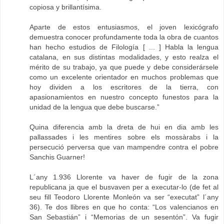
copiosa y brillantísima.
Aparte de estos entusiasmos, el joven lexicógrafo
demuestra conocer profundamente toda la obra de cuantos
han hecho estudios de Filología [ ... ] Habla la lengua
catalana, en sus distintas modalidades, y esto realza el
mérito de su trabajo, ya que puede y debe considerársele
como un excelente orientador en muchos problemas que
hoy dividen a los escritores de la tierra, con
apasionamientos en nuestro concepto funestos para la
unidad de la lengua que debe buscarse.”
Quina diferencia amb la dreta de hui en dia amb les
pallassades i les mentires sobre els mossàrabs i la
persecució perversa que van mampendre contra el pobre
Sanchis Guarner!
L´any 1.936 Llorente va haver de fugir de la zona
republicana ja que el busvaven per a executar-lo (de fet al
seu fill Teodoro Llorente Monleón va ser “executat” l´any
36). Te dos llibres en que ho conta: “Los valencianos en
San Sebastián” i “Memorias de un sesentón”. Va fugir