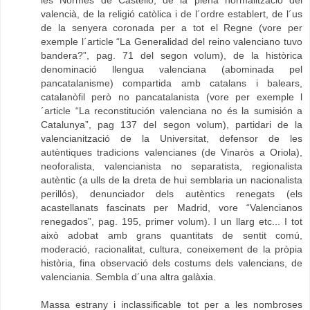
valencià, de la religió catòlica i de l´ordre establert, de l´us
de la senyera coronada per a tot el Regne (vore per
exemple l´article “La Generalidad del reino valenciano tuvo
bandera?”, pag. 71 del segon volum), de la històrica
denominació llengua valenciana (abominada pel
pancatalanisme) compartida amb catalans i balears,
catalanòfil però no pancatalanista (vore per exemple l
´article “La reconstitución valenciana no és la sumisión a
Catalunya”, pag 137 del segon volum), partidari de la
valencianització de la Universitat, defensor de les
autèntiques tradicions valencianes (de Vinaròs a Oriola),
neoforalista, valencianista no separatista, regionalista
autèntic (a ulls de la dreta de hui semblaria un nacionalista
perillós), denunciador dels autèntics renegats (els
acastellanats fascinats per Madrid, vore “Valencianos
renegados”, pag. 195, primer volum). I un llarg etc... I tot
això adobat amb grans quantitats de sentit comú,
moderació, racionalitat, cultura, coneixement de la pròpia
història, fina observació dels costums dels valencians, de
valenciania. Sembla d´una altra galàxia.
Massa estrany i inclassificable tot per a les nombroses