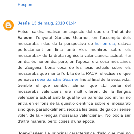
Respon
Jesús
13 de maig, 2010 01:44
Potser caldria matisar un aspecte del que diu
Trellat de
Valcom
: l’enyorat Sanchis Guarner, en l’assumpte dels
mossàrabs i des de la perspectiva de
hui en dia
, estava
perfectament en línia amb «les mentires sobre els
mossàrabs» de la dreta regnícola valencianera actual. Hui
en dia és hui en dia però, en l’època, era cosa més aïnes
de
Zeitgeist
: bona cosa de les tesis actuals sobre els
mossàrabs que manté l’orbita de la RACV reflectixen el que
pensava i
deia Sanchis Guarner
fins al final de la seua vida.
Semble el que semble, afirmar que «El parlar del
mossàrabs valencians era molt diferent de la llengua
valenciana actual amb la qual té un parentiu poc íntim» no
entra en el fons de la qüestió científica sobre el mossàrab
sinó que, paradoxalment, recolza les tesis, de gaidó i sense
voler, de la «llengua mossàrap valenciana». No podia ser
d’altra manera, però: coses d’una època.
Joan-Carles
: La principal característica d’allò que mai no