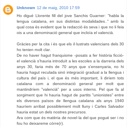
Unknown
12 de maig, 2010 17:59
Ho digué Llorente fill del jove Sanchis Guarner: "habla la
lengua catalana, en sus distintas modalidades.." amb la
qual cosa és evident que la redacció és seva i que no li feia
ois a una denominació general que incloïa el valencià.
Gràcies per la cita i és que els il·lustrats valencians dels 30
ho tenien molt clar.
De no haver hagut franquisme -posats a fer història ficció-
el valencià s'hauria introduït a les escoles a la darreria dels
anys 30, faria més de 70 anys que s'ensenyaria, no hi
hauria hagut reculada sinó integració gradual a la llengua i
cultura del país i, el que és més important, li diríem tots
catalana com a denominació general per molt que
mantindríem "valencià" per a usos interns. Pel que fa al
sorgiment que hi hauria hagut de partits "unionistes" entre
els diversos països de llengua catalana als anys 1940
hauríem arribat possiblement molt lluny i Carles Salvador
hauria estat un dels nostres precursos.
Ara com que és matèria de novel·la del que pogué ser i no
fou ho deixareme córre(r).