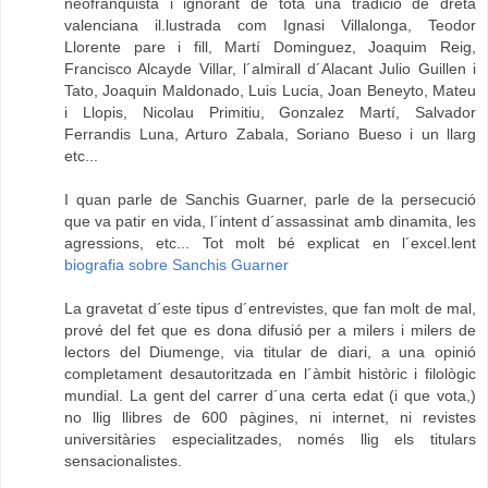
neofranquista i ignorant de tota una tradició de dreta
valenciana il.lustrada com Ignasi Villalonga, Teodor
Llorente pare i fill, Martí Dominguez, Joaquim Reig,
Francisco Alcayde Villar, l´almirall d´Alacant Julio Guillen i
Tato, Joaquin Maldonado, Luis Lucia, Joan Beneyto, Mateu
i Llopis, Nicolau Primitiu, Gonzalez Martí, Salvador
Ferrandis Luna, Arturo Zabala, Soriano Bueso i un llarg
etc...
I quan parle de Sanchis Guarner, parle de la persecució
que va patir en vida, l´intent d´assassinat amb dinamita, les
agressions, etc... Tot molt bé explicat en l´excel.lent
biografia sobre Sanchis Guarner
La gravetat d´este tipus d´entrevistes, que fan molt de mal,
prové del fet que es dona difusió per a milers i milers de
lectors del Diumenge, via titular de diari, a una opinió
completament desautoritzada en l´àmbit històric i filològic
mundial. La gent del carrer d´una certa edat (i que vota,)
no llig llibres de 600 pàgines, ni internet, ni revistes
universitàries especialitzades, només llig els titulars
sensacionalistes.