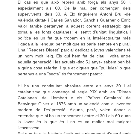
El cas és que això reprén amb força als anys 50 i,
especialment als 60. De la mà, per començar, dels
supervivents dels 30. A Elx tinguérem Antoni Bru -de
València ciutat- i Carles Salvador, Sanchis Guarner o Enric
Valor també pertanyen a aquest corrent estratègic que
torna a les fonts catalanes: el sentit d'unitat lingüística i
política és un fet que trobem en la intel·lectualitat més
lligada a la llengua: per molt que es parle sempre en plural.
Una "Readers Digest" parcial dedicat a joves valencians té
un nom molt lleig. Els qui hem fet de clau i volta entre
aquella generació i les actuals -tinc 51 anys- sabem ben bé
a quina cosa referim. I que et diguen que "pul·lules" o que
pertanys a una "secta" és francament patètic.
Hi ha una continuïtat absoluta entre els anys 30 i el
catalanisme que comença al segle XIX amb les "Rimes
Catalanes" de Llombart o els "Països Catalans" de
Benvingut Oliver el 1876 amb un valencià com a inventor
modern de l'ex´pressió. Alguns, però, volen donar a
entendre que hi ha un trencament entre el 30 i els 60 quan
la llavor és la que és i no es va malfer mai malgrat
l'escassesa.
Pel que fa a la història ficció estic plenament d'acord amb