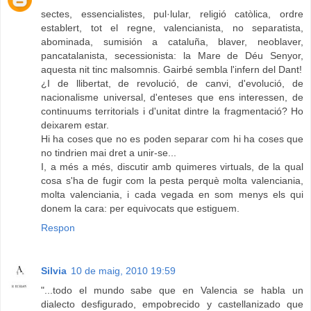
sectes, essencialistes, pul·lular, religió catòlica, ordre
establert, tot el regne, valencianista, no separatista,
abominada, sumisión a cataluña, blaver, neoblaver,
pancatalanista, secessionista: la Mare de Déu Senyor,
aquesta nit tinc malsomnis. Gairbé sembla l'infern del Dant!
¿I de llibertat, de revolució, de canvi, d'evolució, de
nacionalisme universal, d'enteses que ens interessen, de
continuums territorials i d'unitat dintre la fragmentació? Ho
deixarem estar.
Hi ha coses que no es poden separar com hi ha coses que
no tindrien mai dret a unir-se...
I, a més a més, discutir amb quimeres virtuals, de la qual
cosa s'ha de fugir com la pesta perquè molta valenciania,
molta valenciania, i cada vegada en som menys els qui
donem la cara: per equivocats que estiguem.
Respon
Silvia
10 de maig, 2010 19:59
"...todo el mundo sabe que en Valencia se habla un
dialecto desfigurado, empobrecido y castellanizado que