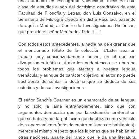
una autoridad en lexicografía valenciana. Inició en esta
clase de estudios aliado del doctisimo catedrático de esta
Facultad de Filosofía y Letras, don Luis Gonzalvo, en el
Seminario de Filología creado en dicha Facultad, pasando
de aquí a Madrid, al Centro de Investigaciones Históricas,
que preside el señor Menéndez Pidal [ ... ]
Con todos estos antecedentes, a nadie ha de extrañar que
el mencionado folleto de la colección 'L'Estel' sea un
trabajo muy concienzudamente hecho, en el que sin
divagaciones inútiles ni alardes pedantescos se abordan
todos los problemas que afectan a nuestra lengua
vernácula; y aunque de carácter objetivo, el autor no puede
sustraerse de sentar la doctrina que se deduce de sus
estudios y de sus investigaciones.
El señor Sanchis Guarner es un enamorado de su lengua,
y no sólo la ama entrañablemente, sino que con
argumentos demuestra que por la extensión territorial en
que se habla y por la población que la utiliza como vehículo
de su pensamiento (más de cuatro millones de habitantes),
merece el mismo respeto que los idiomas que se hablan en
otras naciones, aparte del rango que le da una literatura