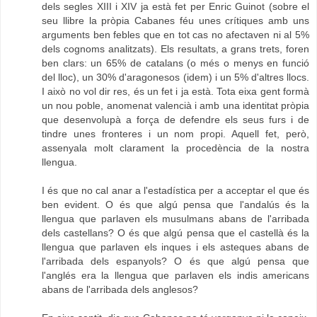
dels segles XIII i XIV ja està fet per Enric Guinot (sobre el
seu llibre la pròpia Cabanes féu unes crítiques amb uns
arguments ben febles que en tot cas no afectaven ni al 5%
dels cognoms analitzats). Els resultats, a grans trets, foren
ben clars: un 65% de catalans (o més o menys en funció
del lloc), un 30% d'aragonesos (idem) i un 5% d'altres llocs.
I això no vol dir res, és un fet i ja està. Tota eixa gent formà
un nou poble, anomenat valencià i amb una identitat pròpia
que desenvolupà a força de defendre els seus furs i de
tindre unes fronteres i un nom propi. Aquell fet, però,
assenyala molt clarament la procedència de la nostra
llengua.
I és que no cal anar a l'estadística per a acceptar el que és
ben evident. O és que algú pensa que l'andalús és la
llengua que parlaven els musulmans abans de l'arribada
dels castellans? O és que algú pensa que el castellà és la
llengua que parlaven els inques i els asteques abans de
l'arribada dels espanyols? O és que algú pensa que
l'anglés era la llengua que parlaven els indis americans
abans de l'arribada dels anglesos?