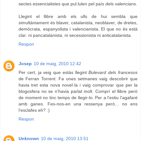
sectes essencialistes que pul.lulen pel país dels valencians.
Llegint el llibre amb els ulls de hui sembla que
simultàniament és blaver, catalanista, neoblaver, de dretes,
demòcrata, espanyolista i valencianista. El que no és està
clar: ni pancatalanista, ni secessionista ni anticatalanista.
Respon
Josep
10 de maig, 2010 12:42
Per cert, ja veig que estàs llegint
Bulevard dels francesos
de Ferran Torrent. Fa unes setmanes vaig descobrir que
havia tret esta nova novel·la i vaig comprovar que per la
blogosfera no se n'havia parlat molt. Comprí el llibre però
de moment no tinc temps de llegir-lo. Per a l'estiu l'agafaré
amb ganes. Fes-nos-en una ressenya però... no ens
l'esclafes eh? :)
Respon
Unknown
10 de maig, 2010 13:51