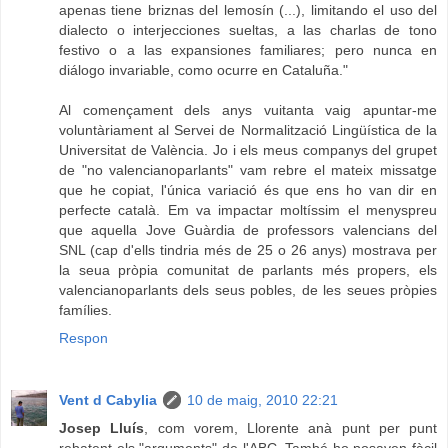
apenas tiene briznas del lemosín (...), limitando el uso del
dialecto o interjecciones sueltas, a las charlas de tono
festivo o a las expansiones familiares; pero nunca en
diálogo invariable, como ocurre en Cataluña."
Al començament dels anys vuitanta vaig apuntar-me
voluntàriament al Servei de Normalització Lingüística de la
Universitat de València. Jo i els meus companys del grupet
de "no valencianoparlants" vam rebre el mateix missatge
que he copiat, l'única variació és que ens ho van dir en
perfecte català. Em va impactar moltíssim el menyspreu
que aquella Jove Guàrdia de professors valencians del
SNL (cap d'ells tindria més de 25 o 26 anys) mostrava per
la seua pròpia comunitat de parlants més propers, els
valencianoparlants dels seus pobles, de les seues pròpies
famílies.
Respon
Vent d Cabylia
10 de maig, 2010 22:21
Josep Lluís
, com vorem, Llorente anà punt per punt
rebatent els "arguments" de l'ABC. També ho posaven fàcil