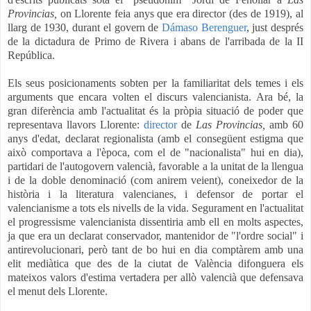
Provincias,
on Llorente feia anys que era director (des de 1919), al
llarg de 1930, durant el govern de
Dámaso Berenguer
, just després
de la dictadura de Primo de Rivera i abans de l'arribada de la II
República.
Els seus posicionaments sobten per la familiaritat dels temes i els
arguments que encara volten el discurs valencianista. Ara bé, la
gran diferència amb l'actualitat és la pròpia situació de poder que
representava llavors Llorente:
director
de
Las Provincias,
amb 60
anys d'edat, declarat regionalista (amb el consegüent estigma que
això comportava a l'època, com el de "nacionalista" hui en dia),
partidari de l'autogovern valencià, favorable a la unitat de la llengua
i de la doble denominació (com anirem veient), coneixedor de la
història i la literatura valencianes, i defensor de portar el
valencianisme a tots els nivells de la vida. Segurament en l'actualitat
el progressisme valencianista dissentiria amb ell en molts aspectes,
ja que era un declarat conservador, mantenidor de "l'ordre social" i
antirevolucionari, però tant de bo hui en dia comptàrem amb una
elit mediàtica que des de la ciutat de València difonguera els
mateixos valors d'estima vertadera per allò valencià que defensava
el menut dels Llorente.