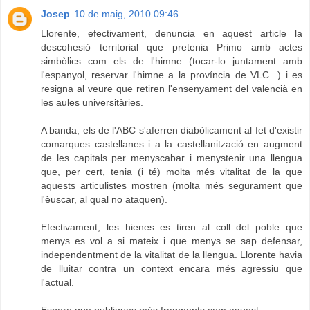
Josep
10 de maig, 2010 09:46
Llorente, efectivament, denuncia en aquest article la
descohesió territorial que pretenia Primo amb actes
simbòlics com els de l'himne (tocar-lo juntament amb
l'espanyol, reservar l'himne a la província de VLC...) i es
resigna al veure que retiren l'ensenyament del valencià en
les aules universitàries.
A banda, els de l'ABC s'aferren diabòlicament al fet d'existir
comarques castellanes i a la castellanització en augment
de les capitals per menyscabar i menystenir una llengua
que, per cert, tenia (i té) molta més vitalitat de la que
aquests articulistes mostren (molta més segurament que
l'èuscar, al qual no ataquen).
Efectivament, les hienes es tiren al coll del poble que
menys es vol a si mateix i que menys se sap defensar,
independentment de la vitalitat de la llengua. Llorente havia
de lluitar contra un context encara més agressiu que
l'actual.
Espere que publiques més fragments com aquest.