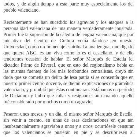
todos, y de algún tiempo a esta parte muy especialmente los del
pueblo valenciano.
Recientemente se han sucedido los agravios y los ataques a la
personalidad valenciana de una manera verdaderamente inusitada.
Primer fue la supresión de la cátedra de lengua valenciana, que por
iniciativa del Centro de Cultura venía dándose en nuestra
Universdad, como un homenaje espiritual a una lengua, que diga lo
que quiera ABC, es tan viva como lo es el castellano, y de ello
tendremos ocasión de hablar. El señor Marqués de Estella [el
dictador Primo de Rivera], que en esto del regionalismo bebía en
las mismas fuentes de los más foribundos centralistas, creyó sin
duda que se cometía un delito de lesa patria si se consentía que en
nuestro primer centro docente, se dieran explicaciones de gramática
valenciana, y prohibió que éstas continuaran. Estábamos en período
de Dictadura y hubo que callar y resignarse, aun cuando aquello
fué considerado por muchos como un agravio.
Pasaron unes meses, y un día, el mismo señor Marqués de Estella,
sin venir a cuento, en unas de esas declaraciones en que tan
insubstancialmente agraviaba a unos y a otros, ocurriósele censurar
que los valencianos se pusieran en pie y se descubriesen al