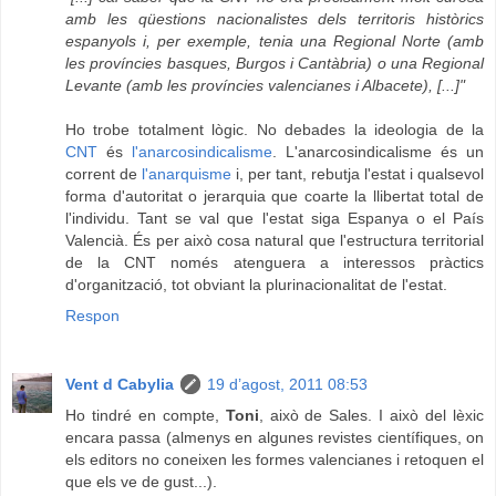
amb les qüestions nacionalistes dels territoris històrics
espanyols i, per exemple, tenia una Regional Norte (amb
les províncies basques, Burgos i Cantàbria) o una Regional
Levante (amb les províncies valencianes i Albacete), [...]"
Ho trobe totalment lògic. No debades la ideologia de la
CNT
és
l'anarcosindicalisme
. L'anarcosindicalisme és un
corrent de
l'anarquisme
i, per tant, rebutja l'estat i qualsevol
forma d'autoritat o jerarquia que coarte la llibertat total de
l'individu. Tant se val que l'estat siga Espanya o el País
Valencià. És per això cosa natural que l'estructura territorial
de la CNT només atenguera a interessos pràctics
d'organització, tot obviant la plurinacionalitat de l'estat.
Respon
Vent d Cabylia
19 d’agost, 2011 08:53
Ho tindré en compte,
Toni
, això de Sales. I això del lèxic
encara passa (almenys en algunes revistes científiques, on
els editors no coneixen les formes valencianes i retoquen el
que els ve de gust...).