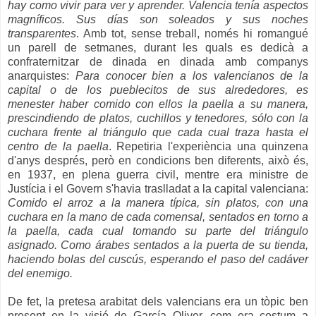
hay como vivir para ver y aprender. Valencia tenía aspectos
magníficos. Sus días son soleados y sus noches
transparentes
. Amb tot, sense treball, només hi romangué
un parell de setmanes, durant les quals es dedicà a
confraternitzar de dinada en dinada amb companys
anarquistes:
Para conocer bien a los valencianos de la
capital o de los pueblecitos de sus alrededores, es
menester haber comido con ellos la paella a su manera,
prescindiendo de platos, cuchillos y tenedores, sólo con la
cuchara frente al triángulo que cada cual traza hasta el
centro de la paella
. Repetiria l'experiència una quinzena
d'anys després, però en condicions ben diferents, això és,
en 1937, en plena guerra civil, mentre era ministre de
Justícia i el Govern s'havia traslladat a la capital valenciana:
Comido el arroz a la manera típica, sin platos, con una
cuchara en la mano de cada comensal, sentados en torno a
la paella, cada cual tomando su parte del triángulo
asignado. Como árabes sentados a la puerta de su tienda,
haciendo bolas del cuscús, esperando el paso del cadáver
del enemigo.
De fet, la pretesa arabitat dels valencians era un tòpic ben
present en la visió de García Oliver, com era costum a