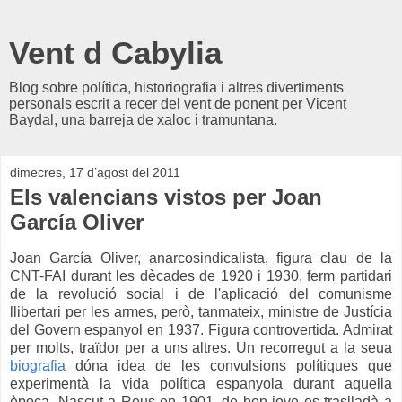
Vent d Cabylia
Blog sobre política, historiografia i altres divertiments
personals escrit a recer del vent de ponent per Vicent
Baydal, una barreja de xaloc i tramuntana.
dimecres, 17 d’agost del 2011
Els valencians vistos per Joan
García Oliver
Joan García Oliver, anarcosindicalista, figura clau de la
CNT-FAI durant les dècades de 1920 i 1930, ferm partidari
de la revolució social i de l'aplicació del comunisme
llibertari per les armes, però, tanmateix, ministre de Justícia
del Govern espanyol en 1937. Figura controvertida. Admirat
per molts, traïdor per a uns altres. Un recorregut a la seua
biografia
dóna idea de les convulsions polítiques que
experimentà la vida política espanyola durant aquella
època. Nascut a Reus en 1901, de ben jove es traslladà a