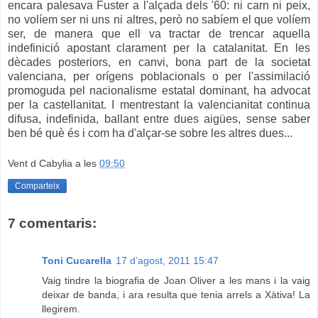
encara palesava Fuster a l'alçada dels '60: ni carn ni peix,
no volíem ser ni uns ni altres, però no sabíem el que volíem
ser, de manera que ell va tractar de trencar aquella
indefinició apostant clarament per la catalanitat. En les
dècades posteriors, en canvi, bona part de la societat
valenciana, per orígens poblacionals o per l'assimilació
promoguda pel nacionalisme estatal dominant, ha advocat
per la castellanitat. I mentrestant la valencianitat continua
difusa, indefinida, ballant entre dues aigües, sense saber
ben bé què és i com ha d'alçar-se sobre les altres dues...
Vent d Cabylia
a les
09:50
Comparteix
7 comentaris:
Toni Cucarella
17 d’agost, 2011 15:47
Vaig tindre la biografia de Joan Oliver a les mans i la vaig
deixar de banda, i ara resulta que tenia arrels a Xàtiva! La
llegirem.