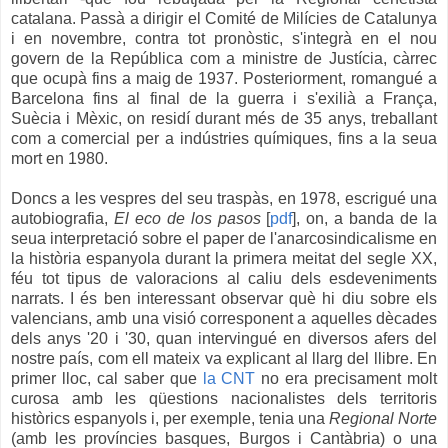
catalana. Passà a dirigir el Comité de Milícies de Catalunya
i en novembre, contra tot pronòstic, s'integrà en el nou
govern de la República com a ministre de Justícia, càrrec
que ocupà fins a maig de 1937. Posteriorment, romangué a
Barcelona fins al final de la guerra i s'exilià a França,
Suècia i Mèxic, on residí durant més de 35 anys, treballant
com a comercial per a indústries químiques, fins a la seua
mort en 1980.
Doncs a les vespres del seu traspàs, en 1978, escrigué una
autobiografia,
El eco de los pasos
[
pdf
], on, a banda de la
seua interpretació sobre el paper de l'anarcosindicalisme en
la història espanyola durant la primera meitat del segle XX,
féu tot tipus de valoracions al caliu dels esdeveniments
narrats. I és ben interessant observar què hi diu sobre els
valencians, amb una visió corresponent a aquelles dècades
dels anys '20 i '30, quan intervingué en diversos afers del
nostre país, com ell mateix va explicant al llarg del llibre. En
primer lloc, cal saber que
la CNT
no era precisament molt
curosa amb les qüestions nacionalistes dels territoris
històrics espanyols i, per exemple, tenia una
Regional Norte
(amb les províncies basques, Burgos i Cantàbria) o una