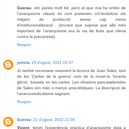
Guerau
, em pareix molt bé, però el que mai he entés de
l'anarquisme clàssic és com pretenien col·lectivitzar els
mitjans de producció sense cap mena
d'institucionalització... (encara que supose que allò més
important de l'anarquisme era la via de lluita que oferia
contra la precarietat).
Respon
jortola
19 d’agost, 2011 19:37
Jo també recomane vivament la lectura de Joan Sales, tant
de les 'Cartes de la guerra' com de la novel·la 'Incerta
glòria', basada en les cartes. Les efusions pancatalanistes
de Sales són més o menys anecdòtiques. La descripció de
l'anarcosindicalisme sagnant.
Respon
Guerau
21 d’agost, 2011 21:04
Vicent
, tenim l'experiència pràctica d'anarquisme duta a