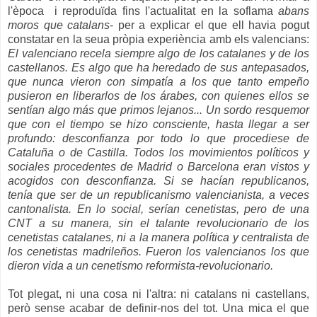
l'època i reproduïda fins l'actualitat en la soflama
abans
moros que catalans
- per a explicar el que ell havia pogut
constatar
en la seua pròpia experiència amb els valencians:
El valenciano recela siempre algo de los catalanes y de los
castellanos. Es algo que ha heredado de sus antepasados,
que nunca vieron con simpatía a los que tanto empeño
pusieron en liberarlos de los árabes, con quienes ellos se
sentían algo más que primos lejanos... Un sordo resquemor
que con el tiempo se hizo consciente, hasta llegar a ser
profundo: desconfianza por todo lo que procediese de
Cataluña o de Castilla. Todos los movimientos políticos y
sociales procedentes de Madrid o Barcelona eran vistos y
acogidos con desconfianza. Si se hacían republicanos,
tenía que ser de un republicanismo valencianista, a veces
cantonalista. En lo social, serían cenetistas, pero de una
CNT a su manera, sin el talante revolucionario de los
cenetistas catalanes, ni a la manera política y centralista de
los cenetistas madrileños. Fueron los valencianos los que
dieron vida a un cenetismo reformista-revolucionario.
Tot plegat, ni una cosa ni l'altra: ni catalans ni castellans,
però sense acabar de definir-nos del tot. Una mica el que