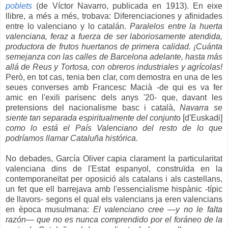
poblets
(de Víctor Navarro, publicada en 1913). En eixe
llibre, a més a més, trobava: Diferenciaciones y afinidades
entre lo valenciano y lo catalán.
Paralelos entre la huerta
valenciana, feraz a fuerza de ser laboriosamente atendida,
productora de frutos huertanos de primera calidad. ¡Cuánta
semejanza con las calles de Barcelona adelante, hasta más
allá de Reus y Tortosa, con obreros industriales y agrícolas!
Però, en tot cas, tenia ben clar, com demostra en una de les
seues converses amb Francesc Macià -de qui es va fer
amic en l'exili parisenc dels anys '20- que, davant les
pretensions del nacionalisme basc i català,
Navarra se
siente tan separada espiritualmente del conjunt
o [d'Euskadi]
como lo está el País Valenciano del resto de lo que
podríamos llamar Cataluña histórica.
No debades, García Oliver capia clarament la particularitat
valenciana dins de l'Estat espanyol, construïda en la
contemporaneïtat per oposició als catalans i als castellans,
un fet que ell barrejava amb l'essencialisme hispànic -típic
de llavors- segons el qual els valencians ja eren valencians
en època musulmana:
El valenciano cree —y no le falta
razón— que no es nunca comprendido por el foráneo de la