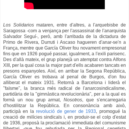
Los Solidarios
mataren, entre d'altres, a l'arquebisbe de
Saragossa -com a venjança per l'assassinat de l'anarquista
Salvador Seguí-, però, amb l'arribada de la dictadura de
Primo de Rivera, Durruti i Ascaso hagueren d'anar-se'n a
França, mentre que García Oliver fou novament empresonat
fins que en 1926 pogué passar, igualment, a l'exili parisenc.
Des d'allà mateix, el grup planejà un atemptat contra Alfons
XIII, per la qual cosa la major part d'ells acabaren tancats en
presons espanyoles. Així, en arribar la Segona República,
García Oliver es trobava al penal de Burgos, d'on fou
alliberat el mateix 1931. Retornà a Barcelona i liderà el
"faïsme", la branca més radical de l'anarcosindicalisme,
partidària de la "gimnàstica revolucionària", per a la qual es
formà un nou grup armat,
Nosotros
, que s'encarregaria
d'hostilitzar la República. En consonància amb això,
participà en la
revolució de gener de 1933
, promogué la
creació de milícies sindicals i, en produir-se el colp d'estat
de 1936, proposà la proclamació immediata del comunisme
llibertari -que fou rebutjada per la Regional cenetista