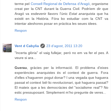
terme pel
Consell Regional de Defensa d'Aragó
, organisme
creat per la CNT durant la Guerra Civil. Podríem dir que
Aragó va esdevenir llavors l'únic
Estat anarquista
que ha
existit en la Història. Fóra bo estudiar com la CNT va
intentar aleshores posar en pràctica les seues idees.
Respon
Vent d Cabylia
23 d’agost, 2011 13:20
"Incerta glòria" el vaig fullejar, però no em va fer el pes. A
veure si ara...
Guerau
, gràcies per la informació. El problema d'eixes
experiències anarquistes és el context de guerra. Fora
d'elles s'hagueren pogut donar? I una vegada que haguera
passat el context bèl·lic-revolucionari, què haguera passat?
El mateix que a les democràcies del "socialisme real"? No
estic pressuposant. Simplement m'ho pregunte de veres...
Respon