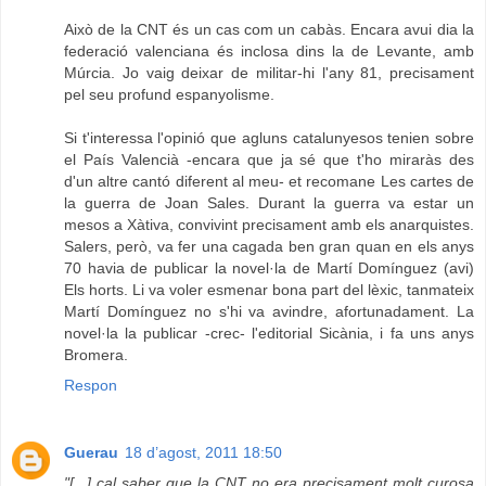
Això de la CNT és un cas com un cabàs. Encara avui dia la
federació valenciana és inclosa dins la de Levante, amb
Múrcia. Jo vaig deixar de militar-hi l'any 81, precisament
pel seu profund espanyolisme.
Si t'interessa l'opinió que agluns catalunyesos tenien sobre
el País Valencià -encara que ja sé que t'ho miraràs des
d'un altre cantó diferent al meu- et recomane Les cartes de
la guerra de Joan Sales. Durant la guerra va estar un
mesos a Xàtiva, convivint precisament amb els anarquistes.
Salers, però, va fer una cagada ben gran quan en els anys
70 havia de publicar la novel·la de Martí Domínguez (avi)
Els horts. Li va voler esmenar bona part del lèxic, tanmateix
Martí Domínguez no s'hi va avindre, afortunadament. La
novel·la la publicar -crec- l'editorial Sicània, i fa uns anys
Bromera.
Respon
Guerau
18 d’agost, 2011 18:50
"[...] cal saber que la CNT no era precisament molt curosa