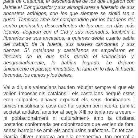
parte de Cataluña, el descendiente de los que llegaron con
Jaime el Conquistador y sus almogávares a liberarlo de sus
ancestros arábigos, con los que siempre se sintió tan a
gusto. Tampoco cree ser comprendido por los foráneos del
centro peninsular, descendientes de los que, en días más
lejanos, llegaron con el Cid y sus mesnadas, también a
liberarlos de sus ancestros, a quienes debía cuanto sabía
del trabajo de la huerta, sus suaves canciones y sus
danzas.
Sí, catalanes y castellanos se empeñaron en
liberarlo de lo que más quería el valenciano y,
desgraciadamente, lo habían logrado. Le dejaron
únicamente el paisaje inmutable, la luna en lo alto, la huerta
fecunda, los cantos y los bailes.
Val a dir, els valencians haurien rebutjat sempre el que els
volien imposar els catalans i els castellans perquè estos
eren culpables d'haver expulsat els seus dominadors i
amics musulmans, cosa que hui sabem ben incerta, puix la
societat andalusí anterior al segle XIII no tenia res a veure -
ni poblacionalment ni culturalment- amb la cristiana
posterior, conformada per colonitzadors que venien de fora,
sense barrejar-se amb els andalusins autòctons. En tot cas,
García Oliver emprava aquella perspectiva -tan normal a