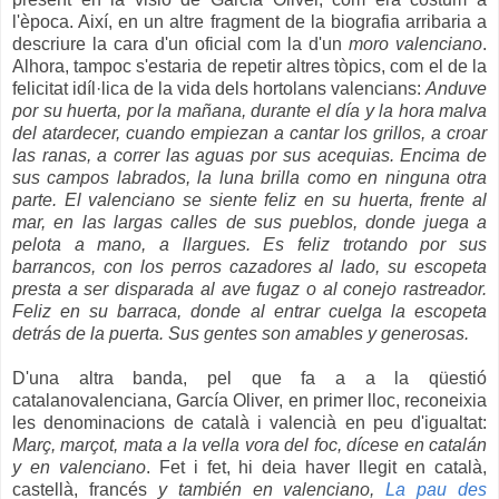
l'època. Així, en un altre fragment de la biografia arribaria a
descriure la cara d'un oficial com la d'un
moro valenciano
.
Alhora, tampoc s'estaria de repetir altres tòpics, com el de la
felicitat idíl·lica de la vida dels hortolans valencians:
Anduve
por su huerta, por la mañana, durante el día y la hora malva
del atardecer, cuando empiezan a cantar los grillos, a croar
las ranas, a correr las aguas por sus acequias. Encima de
sus campos labrados, la luna brilla como en ninguna otra
parte. El valenciano se siente feliz en su huerta, frente al
mar, en las largas calles de sus pueblos, donde juega a
pelota a mano, a llargues. Es feliz trotando por sus
barrancos, con los perros cazadores al lado, su escopeta
presta a ser disparada al ave fugaz o al conejo rastreador.
Feliz en su barraca, donde al entrar cuelga la escopeta
detrás de la puerta.
Sus gentes son amables y generosas.
D'una altra banda, pel que fa a a la qüestió
catalanovalenciana, García Oliver, en primer lloc, reconeixia
les denominacions de català i valencià en peu d'igualtat:
Març, marçot, mata a la vella vora del foc, dícese en catalán
y en valenciano
. Fet i fet, hi deia haver llegit en català,
castellà, francés
y también en valenciano,
La pau des