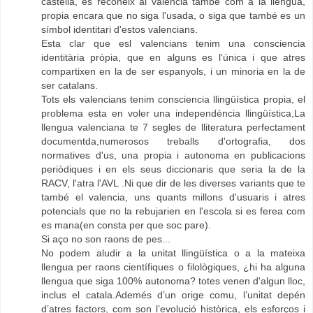
castella, es reconeix al valencia també com a la llengua,
propia encara que no siga l'usada, o siga que també es un
símbol identitari d'estos valencians.
Esta clar que esl valencians tenim una consciencia
identitària pròpia, que en alguns es l'única i que atres
compartixen en la de ser espanyols, i un minoria en la de
ser catalans.
Tots els valencians tenim consciencia llingüística propia, el
problema esta en voler una independència llingüística,La
llengua valenciana te 7 segles de lliteratura perfectament
documentda,numerosos treballs d'ortografia, dos
normatives d'us, una propia i autonoma en publicacions
periòdiques i en els seus diccionaris que seria la de la
RACV, l'atra l'AVL .Ni que dir de les diverses variants que te
també el valencia, uns quants millons d'usuaris i atres
potencials que no la rebujarien en l'escola si es ferea com
es mana(en consta per que soc pare).
Si aço no son raons de pes...
No podem aludir a la unitat llingüística o a la mateixa
llengua per raons científiques o filològiques, ¿hi ha alguna
llengua que siga 100% autonoma? totes venen d'algun lloc,
inclus el catala.Ademés d’un orige comu, l’unitat depén
d’atres factors, com son l’evolució històrica, els esforços i