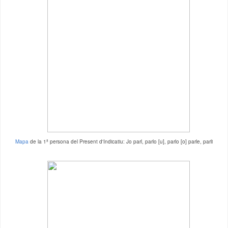
Mapa
de la 1ª persona del Present d'Indicatiu: Jo parl, parlo [u], parlo [o] parle, parli