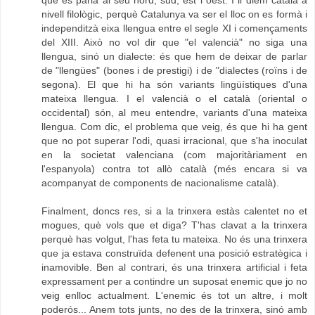
que es parla al seu nord, sud, est i oest. I li diem català a
nivell filològic, perquè Catalunya va ser el lloc on es formà i
independitzà eixa llengua entre el segle XI i començaments
del XIII. Això no vol dir que "el valencià" no siga una
llengua, sinó un dialecte: és que hem de deixar de parlar
de "llengües" (bones i de prestigi) i de "dialectes (roïns i de
segona). El que hi ha són variants lingüístiques d'una
mateixa llengua. I el valencià o el català (oriental o
occidental) són, al meu entendre, variants d'una mateixa
llengua. Com dic, el problema que veig, és que hi ha gent
que no pot superar l'odi, quasi irracional, que s'ha inoculat
en la societat valenciana (com majoritàriament en
l'espanyola) contra tot allò català (més encara si va
acompanyat de components de nacionalisme català).
Finalment, doncs res, si a la trinxera estàs calentet no et
mogues, què vols que et diga? T'has clavat a la trinxera
perquè has volgut, l'has feta tu mateixa. No és una trinxera
que ja estava construïda defenent una posició estratègica i
inamovible. Ben al contrari, és una trinxera artificial i feta
expressament per a contindre un suposat enemic que jo no
veig enlloc actualment. L'enemic és tot un altre, i molt
poderós... Anem tots junts, no des de la trinxera, sinó amb