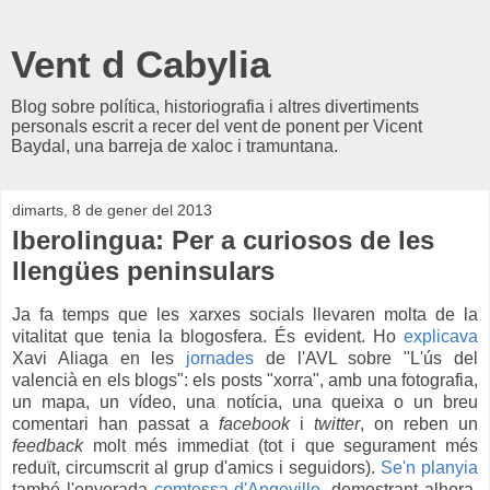
Vent d Cabylia
Blog sobre política, historiografia i altres divertiments
personals escrit a recer del vent de ponent per Vicent
Baydal, una barreja de xaloc i tramuntana.
dimarts, 8 de gener del 2013
Iberolingua: Per a curiosos de les
llengües peninsulars
Ja fa temps que les xarxes socials llevaren molta de la
vitalitat que tenia la blogosfera. És evident. Ho
explicava
Xavi Aliaga en les
jornades
de l'AVL sobre "L'ús del
valencià en els blogs": els posts "xorra", amb una fotografia,
un mapa, un vídeo, una notícia, una queixa o un breu
comentari han passat a
facebook
i
twitter
, on reben un
feedback
molt més immediat (tot i que segurament més
reduït, circumscrit al grup d'amics i seguidors).
Se'n planyia
també l'enyorada
comtessa d'Angeville
, demostrant alhora,