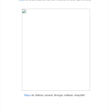
Mapa
de relliscar, esvarar, llenegar, esllissar, resquitllar