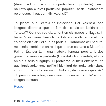
(donant vida a noves formes particulars de parlar-la). I això
no lleva que a nivell particular, popular i oficial, plenament
reconeguts, li puguem dir "valencià".
Tot plegat, si el "català de Barcelona" i el "valencià" són
llengües diferents, què en fem del "català de Lleida o de
Tortosa"? Com es veu clarament en els mapes enllaçats, hi
ha un "continuum" ben clar, a tots els nivells, entre el que
es parla en Sort i el que es parla a Guardamar del Segura,
molt més semblants entre si que el que es parla a Mataró o
Palma. És, per tant, una mateixa llengua, però amb dos
grans maneres de parlar-la (l'oriental i l'occidental), alhora
amb els seus subgrups. El problema, al meu entendre, és
que l'anticatalanisme polític i identitari de molts valencians
supera qualsevol raonament filològic, de manera que això
els provoca un rebuig quasi innat a nomenar "català" a esta
llengua comuna...
Respon
PJV
10 de gener, 2013 19:53