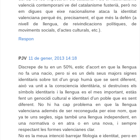
valencià contemporani ve del catalanisme fusterià, però no
em digues que eixe nacionalisme ataca la identitat
valenciana perquè és, precisament, el que més la defén (a
nivell de llengua, de reivindicacions polítiques, de
moviments socials, d'actes culturals, etc.).
Respon
PJV
11 de gener, 2013 14:18
Discrepe de tu en un 50%, estic d'acort en que la llengua
no fa una nacio, pero si es un dels seus majors signes
identitaris sobre tot d'un grup humà que se sent diferent,
això va unit a la consciencia identitària, si destruïxes els
símbols identitaris i la llengua es el mes important, estàs
fent un genocidi cultural e identitari d'un poble que es sent
diferent. No hi ha cap problema en que la llengua
valenciana ademés de ser reconeguda per eixe nom, que
ya te uns segles, siga també una llengua independent, en
una normativa o en atra o en una nova, i sempre
respectant les formes valencianes clar.
No es la meua intenció barrejar filologia e identitat, pero en