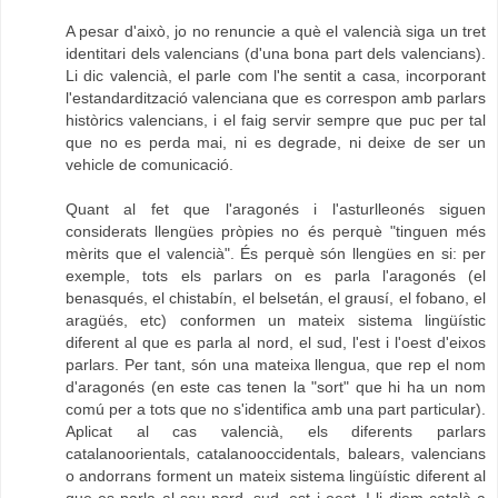
A pesar d'això, jo no renuncie a què el valencià siga un tret
identitari dels valencians (d'una bona part dels valencians).
Li dic valencià, el parle com l'he sentit a casa, incorporant
l'estandardització valenciana que es correspon amb parlars
històrics valencians, i el faig servir sempre que puc per tal
que no es perda mai, ni es degrade, ni deixe de ser un
vehicle de comunicació.
Quant al fet que l'aragonés i l'asturlleonés siguen
considerats llengües pròpies no és perquè "tinguen més
mèrits que el valencià". És perquè són llengües en si: per
exemple, tots els parlars on es parla l'aragonés (el
benasqués, el chistabín, el belsetán, el grausí, el fobano, el
aragüés, etc) conformen un mateix sistema lingüístic
diferent al que es parla al nord, el sud, l'est i l'oest d'eixos
parlars. Per tant, són una mateixa llengua, que rep el nom
d'aragonés (en este cas tenen la "sort" que hi ha un nom
comú per a tots que no s'identifica amb una part particular).
Aplicat al cas valencià, els diferents parlars
catalanoorientals, catalanooccidentals, balears, valencians
o andorrans forment un mateix sistema lingüístic diferent al