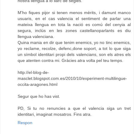
nostra llengua a lo llarc de segles.
M'ho fiques pijor si tenen menos mèrits, i damunt manco
usuaris, en el cas valencia el sentiment de parlar una
mateixa llengua en tota la nació es comú del cenyia al
segura, inclús en les zones castellanoparlants es diu
llengua valenciana.
Quina mania en dir que tenim enemics, yo no tinc enemics,
yo reclame, recolze, defenc,done soport, a tot lo que siga
un símbol identitari propi dels valencians, son els atres els
que atenten contra mi. Gràcies atra volta pel teu temps.
http://el-blog-de-
masclet.blogspot.com.es/2010/10/experiment-multilingue-
occita-aragones.html
Segur que ho has vist.
PD, Si tu no renuncies a que el valencia siga un tret
identitari, imaginat mosatros. Fins atra.
Respon