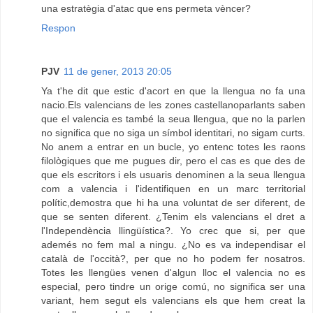
una estratègia d'atac que ens permeta vèncer?
Respon
PJV
11 de gener, 2013 20:05
Ya t'he dit que estic d'acort en que la llengua no fa una
nacio.Els valencians de les zones castellanoparlants saben
que el valencia es també la seua llengua, que no la parlen
no significa que no siga un símbol identitari, no sigam curts.
No anem a entrar en un bucle, yo entenc totes les raons
filològiques que me pugues dir, pero el cas es que des de
que els escritors i els usuaris denominen a la seua llengua
com a valencia i l'identifiquen en un marc territorial
polític,demostra que hi ha una voluntat de ser diferent, de
que se senten diferent. ¿Tenim els valencians el dret a
l'Independència llingüística?. Yo crec que si, per que
ademés no fem mal a ningu. ¿No es va independisar el
català de l'occità?, per que no ho podem fer nosatros.
Totes les llengües venen d'algun lloc el valencia no es
especial, pero tindre un orige comú, no significa ser una
variant, hem segut els valencians els que hem creat la