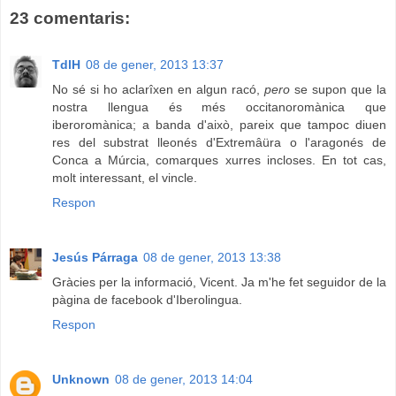
23 comentaris:
TdlH
08 de gener, 2013 13:37
No sé si ho aclarîxen en algun racó,
pero
se supon que la
nostra llengua és més occitanoromànica que
iberoromànica; a banda d'això, pareix que tampoc diuen
res del substrat lleonés d'Extremâüra o l'aragonés de
Conca a Múrcia, comarques xurres incloses. En tot cas,
molt interessant, el vincle.
Respon
Jesús Párraga
08 de gener, 2013 13:38
Gràcies per la informació, Vicent. Ja m'he fet seguidor de la
pàgina de facebook d'Iberolingua.
Respon
Unknown
08 de gener, 2013 14:04