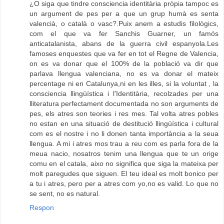
¿O siga que tindre consciencia identitària pròpia tampoc es
un argument de pes per a que un grup humà es senta
valencià, o català o vasc?.Puix anem a estudis filològics,
com el que va fer Sanchis Guarner, un famós
anticatalanista, abans de la guerra civil espanyola.Les
famoses enquestes que va fer en tot el Regne de Valencia,
on es va donar que el 100% de la població va dir que
parlava llengua valenciana, no es va donar el mateix
percentage ni en Catalunya,ni en les illes, si la voluntat , la
consciencia llingüística i l'Identitària, recolzades per una
lliteratura perfectament documentada no son arguments de
pes, els atres son teories i res mes. Tal volta atres pobles
no estan en una situació de destitució llingüística i cultural
com es el nostre i no li donen tanta importància a la seua
llengua. A mi i atres mos trau a reu com es parla fora de la
meua nacio, nosatros tenim una llengua que te un orige
comu en el catala, aixo no significa que siga la mateixa per
molt paregudes que siguen. El teu ideal es molt bonico per
a tu i atres, pero per a atres com yo,no es valid. Lo que no
se sent, no es natural.
Respon