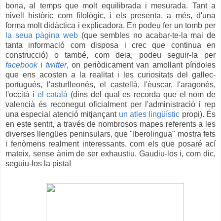
bona, al temps que molt equilibrada i mesurada. Tant a
nivell històric com filològic, i els presenta, a més, d'una
forma molt didàctica i explicadora. En podeu fer un tomb per
la seua pàgina web
(que sembles no acabar-te-la mai de
tanta informació com disposa i crec que continua en
construcció) o també, com deia, podeu seguir-la per
facebook
i
twitter
, on periòdicament van amollant píndoles
que ens acosten a la realitat i les curiositats del gallec-
portugués, l'asturlleonés, el castellà, l'èuscar, l'aragonés,
l'occità i
el català
(dins del qual es recorda que el nom de
valencià és reconegut oficialment per l'administració i rep
una especial atenció mitjançant
un atles lingüístic
propi). És
en este sentit, a través de nombrosos mapes referents a les
diverses llengües peninsulars, que "Iberolingua" mostra fets
i fenòmens realment interessants, com els que posaré ací
mateix, sense ànim de ser exhaustiu. Gaudiu-los i, com dic,
seguiu-los la pista!