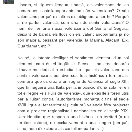
Llavors, si lliguem llengua i nació, els valencians de les
comarques castellanoparlants no són valencians? O són
valencians perquè els altres els obliguem a ser-ho? Perquè
si no parlen valencià, com s'han de sentir valencians? O
hem de fer una nació valenciana del Sénia al Segura,
deixant de banda els llocs on els valencianoparlants ja no
són majoria, passant per València, la Marina, Alacant, Elx,
Guardamar, etc.?
No sé, jo intente deslligar el sentiment identitari d'un sol
element, com és el lingüístic. Pense -i ho crec després
d'haver-me dedicat a estudiar-ho- que els valencians ens
sentim valencians per diversos fets històrics i territorials,
com ara que es creara un regne de València al segle XIII,
que hi haguera una lluita per la imposició d'una sola llei en
tot el regne -els Furs de València-, que eixes lleis foren útils
per a lluitar contra l'autoritarisme monàrquic fins al segle
XVIII i que el fet territorial (i cultural) valencià fóra projectat
com a projecte regionalista i nacionalista en el segle XIX.
Una identitat que respon a una història i un territori (a un
territori històric), no exclusivament a una llengua (perquè,
si no, hem d'excloure als castellanoparlants...)