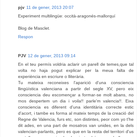
pjv
11 de gener, 2013 20:07
Experiment multilingüe: occità-aragonés-mallorquí
Blog de Masclet.
Respon
PJV
12 de gener, 2013 09:14
En el teu permís voldria aclarir un parell de temes,que tal
volta no haja pogut explicar per la meua falta de
experiència en escriure o lliterària.
Tu mateixa reconeixes l'aparició d'una consciencia
llingüística valenciana a partir del segle XV, pero eix
consciencia deu escomençar a formar-se molt abans, no
mos despertem un dia i voila!! parle'm valencia!!. Eixa
consciencia es diferent d'una identitària correcte estic
d'acort, i tambe es forma al mateix temps de la creació del
Regne de Valencia, furs etc, son distintes, peor com yo t'he
dit ades, en una part de mosatros van unides, en la dels
valencian-parlants, pero es que en la resta del territori d'us