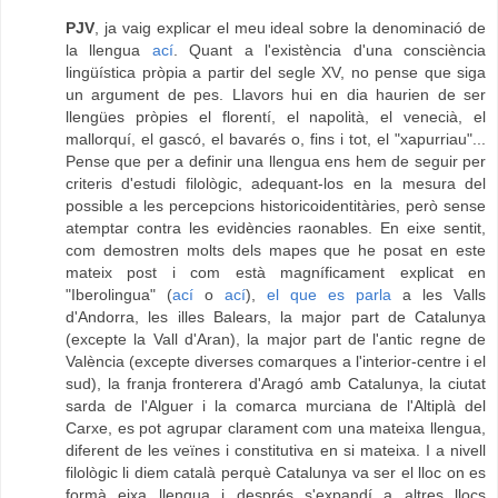
PJV
, ja vaig explicar el meu ideal sobre la denominació de
la llengua
ací
. Quant a l'existència d'una consciència
lingüística pròpia a partir del segle XV, no pense que siga
un argument de pes. Llavors hui en dia haurien de ser
llengües pròpies el florentí, el napolità, el venecià, el
mallorquí, el gascó, el bavarés o, fins i tot, el "xapurriau"...
Pense que per a definir una llengua ens hem de seguir per
criteris d'estudi filològic, adequant-los en la mesura del
possible a les percepcions historicoidentitàries, però sense
atemptar contra les evidències raonables. En eixe sentit,
com demostren molts dels mapes que he posat en este
mateix post i com està magníficament explicat en
"Iberolingua" (
ací
o
ací
),
el que es parla
a les Valls
d'Andorra, les illes Balears, la major part de Catalunya
(excepte la Vall d'Aran), la major part de l'antic regne de
València (excepte diverses comarques a l'interior-centre i el
sud), la franja fronterera d'Aragó amb Catalunya, la ciutat
sarda de l'Alguer i la comarca murciana de l'Altiplà del
Carxe, es pot agrupar clarament com una mateixa llengua,
diferent de les veïnes i constitutiva en si mateixa. I a nivell
filològic li diem català perquè Catalunya va ser el lloc on es
formà eixa llengua i després s'expandí a altres llocs