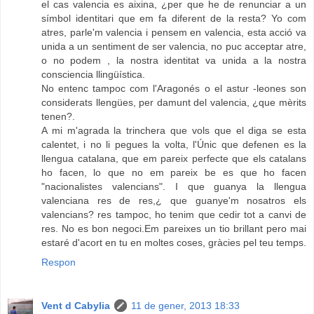
el cas valencia es aixina, ¿per que he de renunciar a un
símbol identitari que em fa diferent de la resta? Yo com
atres, parle'm valencia i pensem en valencia, esta acció va
unida a un sentiment de ser valencia, no puc acceptar atre,
o no podem , la nostra identitat va unida a la nostra
consciencia llingüística.
No entenc tampoc com l'Aragonés o el astur -leones son
considerats llengües, per damunt del valencia, ¿que mèrits
tenen?.
A mi m'agrada la trinchera que vols que el diga se esta
calentet, i no li pegues la volta, l'Únic que defenen es la
llengua catalana, que em pareix perfecte que els catalans
ho facen, lo que no em pareix be es que ho facen
"nacionalistes valencians". I que guanya la llengua
valenciana res de res,¿ que guanye'm nosatros els
valencians? res tampoc, ho tenim que cedir tot a canvi de
res. No es bon negoci.Em pareixes un tio brillant pero mai
estaré d'acort en tu en moltes coses, gràcies pel teu temps.
Respon
Vent d Cabylia
11 de gener, 2013 18:33