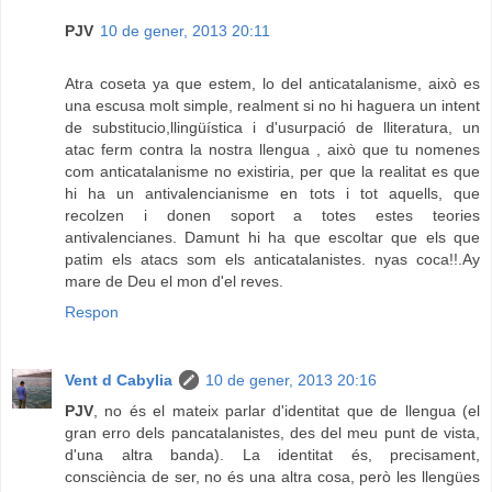
PJV
10 de gener, 2013 20:11
Atra coseta ya que estem, lo del anticatalanisme, això es
una escusa molt simple, realment si no hi haguera un intent
de substitucio,llingüística i d'usurpació de lliteratura, un
atac ferm contra la nostra llengua , això que tu nomenes
com anticatalanisme no existiria, per que la realitat es que
hi ha un antivalencianisme en tots i tot aquells, que
recolzen i donen soport a totes estes teories
antivalencianes. Damunt hi ha que escoltar que els que
patim els atacs som els anticatalanistes. nyas coca!!.Ay
mare de Deu el mon d'el reves.
Respon
Vent d Cabylia
10 de gener, 2013 20:16
PJV
, no és el mateix parlar d'identitat que de llengua (el
gran erro dels pancatalanistes, des del meu punt de vista,
d'una altra banda). La identitat és, precisament,
consciència de ser, no és una altra cosa, però les llengües