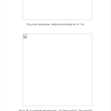
Mapa
del betacisme, distinció-confussió de /v/ i /b/
Mapa
de la confusió de mos-vos > se [mon·a'nem] / [se·na'nem]