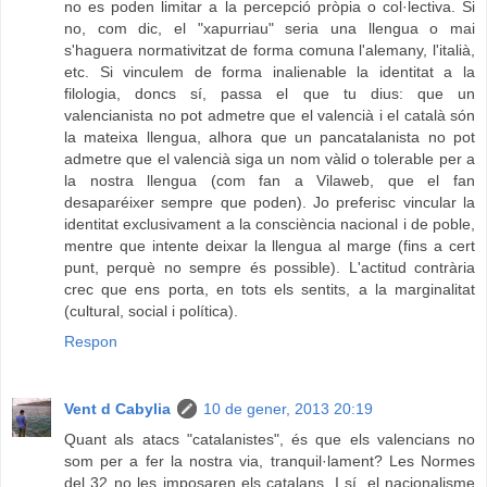
no es poden limitar a la percepció pròpia o col·lectiva. Si
no, com dic, el "xapurriau" seria una llengua o mai
s'haguera normativitzat de forma comuna l'alemany, l'italià,
etc. Si vinculem de forma inalienable la identitat a la
filologia, doncs sí, passa el que tu dius: que un
valencianista no pot admetre que el valencià i el català són
la mateixa llengua, alhora que un pancatalanista no pot
admetre que el valencià siga un nom vàlid o tolerable per a
la nostra llengua (com fan a Vilaweb, que el fan
desaparéixer sempre que poden). Jo preferisc vincular la
identitat exclusivament a la consciència nacional i de poble,
mentre que intente deixar la llengua al marge (fins a cert
punt, perquè no sempre és possible). L'actitud contrària
crec que ens porta, en tots els sentits, a la marginalitat
(cultural, social i política).
Respon
Vent d Cabylia
10 de gener, 2013 20:19
Quant als atacs "catalanistes", és que els valencians no
som per a fer la nostra via, tranquil·lament? Les Normes
del 32 no les imposaren els catalans. I sí, el nacionalisme