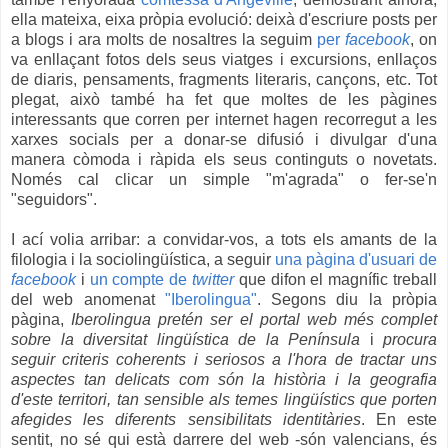
ella mateixa, eixa pròpia evolució: deixà d'escriure posts per
a blogs i ara molts de nosaltres la seguim
per
facebook
, on
va enllaçant fotos dels seus viatges i excursions, enllaços
de diaris, pensaments, fragments literaris, cançons, etc. Tot
plegat, això també ha fet que moltes de les pàgines
interessants que corren per internet hagen recorregut a les
xarxes socials per a donar-se difusió i divulgar d'una
manera còmoda i ràpida els seus continguts o novetats.
Només cal clicar un simple "m'agrada" o fer-se'n
"seguidors".
I ací volia arribar: a convidar-vos, a tots els amants de la
filologia i la sociolingüística, a seguir
una pàgina d'usuari de
facebook
i
un compte de
twitter
que difon el magnífic treball
del web anomenat
"Iberolingua"
. Segons diu la pròpia
pàgina,
Iberolingua pretén ser el portal web més complet
sobre la diversitat lingüística de la Península
i
procura
seguir criteris coherents i seriosos a l'hora de tractar uns
aspectes tan delicats com són la història i la geografia
d'este territori, tan sensible als temes lingüístics que porten
afegides les diferents sensibilitats identitàries
. En este
sentit, no sé qui està darrere del web -són valencians, és