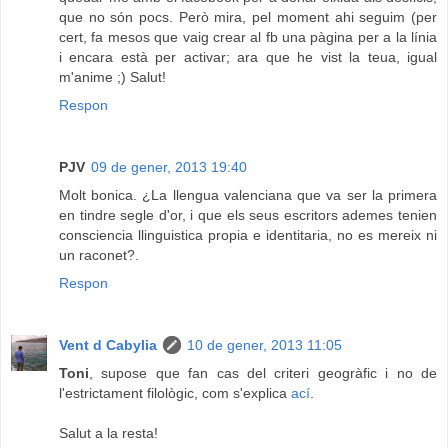
que no són pocs. Però mira, pel moment ahi seguim (per
cert, fa mesos que vaig crear al fb una pàgina per a la línia
i encara està per activar; ara que he vist la teua, igual
m'anime ;) Salut!
Respon
PJV
09 de gener, 2013 19:40
Molt bonica. ¿La llengua valenciana que va ser la primera
en tindre segle d'or, i que els seus escritors ademes tenien
consciencia llinguistica propia e identitaria, no es mereix ni
un raconet?.
Respon
Vent d Cabylia
10 de gener, 2013 11:05
Toni
, supose que fan cas del criteri geogràfic i no de
l'estrictament filològic, com s'explica
ací
.
Salut a la resta!