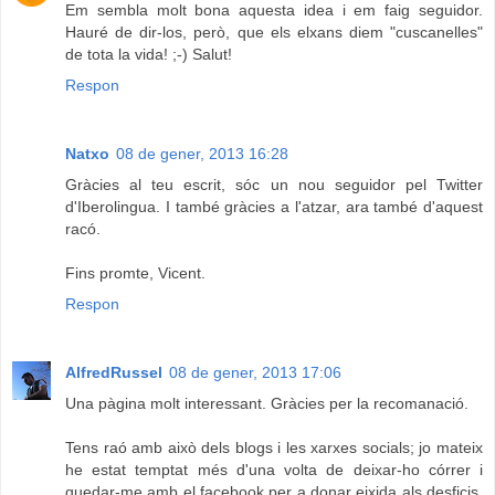
Em sembla molt bona aquesta idea i em faig seguidor.
Hauré de dir-los, però, que els elxans diem "cuscanelles"
de tota la vida! ;-) Salut!
Respon
Natxo
08 de gener, 2013 16:28
Gràcies al teu escrit, sóc un nou seguidor pel Twitter
d'Iberolingua. I també gràcies a l'atzar, ara també d'aquest
racó.
Fins promte, Vicent.
Respon
AlfredRussel
08 de gener, 2013 17:06
Una pàgina molt interessant. Gràcies per la recomanació.
Tens raó amb això dels blogs i les xarxes socials; jo mateix
he estat temptat més d'una volta de deixar-ho córrer i
quedar-me amb el facebook per a donar eixida als desficis,