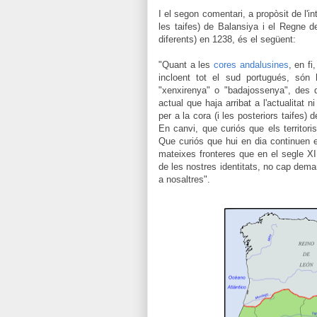
I el segon comentari, a propòsit de l'in
les taifes) de Balansiya i el Regne 
diferents) en 1238, és el següent:
"
Quant a les
cores andalusines
, en f
incloent tot el sud portugués, són 
"xenxirenya" o "badajossenya", des 
actual que haja arribat a l'actualitat 
per a la cora (i les posteriors taifes
En canvi, que curiós que els territori
Que curiós que hui en dia continuen e
mateixes fronteres que en el segle XIII
de les nostres identitats, no cap demar
a nosaltres".