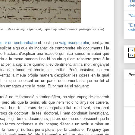
"De
del
"Va
"El
cie
.... Més clar, aigua (per a algú que haja rebut formació paleogràfica, clar)
val
actar de contrarebatre
el post que
vaig escriure ahir
, però ja no
 replicar algú que és incapaç de comprendre els documents i la
jo tractara d'explicar una reacció química sense ni saber què
ia a la meua manera i no hi hauria qui em rebatera perquè la
llat per a cap altre químic i, evidentment, aniria molt enganyat
ria cap fonament tècnic ni científic. Però, insistisc, no em
Pre
nventat la meua pròpia manera d'explicar les coses en la qual
í, el que he escrit en un parell de comentaris que he fet al
den amagats entre la resta. El primer és el següent:
què no té formació historiogràfica, no siga capaç de discernir
, però als que la tenim, als que hem fet cinc anys de carrera,
al, hem fet cursos de paleografia i llatí medieval, hem anat
sos de doctorat i la tesi doctoral, i hem continuat investigant,
o sap llegir bé els documents, pareix que no és conscient que hi
en terres occitanes o és incapaç d'anar a un arxiu a mirar un
fa riure (si no fóra per a plorar, per la confusió i l'engany que
ta té molt bona fe). No li tornaré a rebatre, doncs, perquè és