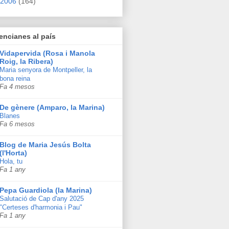
2006
(164)
encianes al país
Vidapervida (Rosa i Manola
Roig, la Ribera)
Maria senyora de Montpeller, la
bona reina
Fa 4 mesos
De gènere (Amparo, la Marina)
Blanes
Fa 6 mesos
Blog de Maria Jesús Bolta
(l'Horta)
Hola, tu
Fa 1 any
Pepa Guardiola (la Marina)
Salutació de Cap d'any 2025
"Certeses d'harmonia i Pau"
Fa 1 any