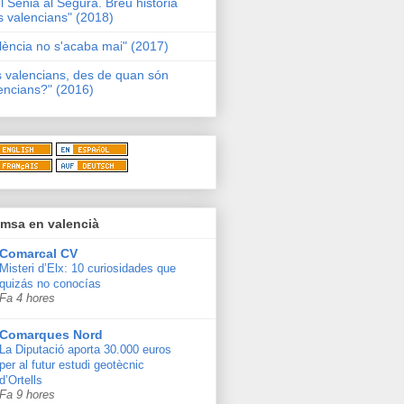
l Sénia al Segura. Breu història
s valencians" (2018)
lència no s'acaba mai" (2017)
s valencians, des de quan són
encians?" (2016)
msa en valencià
Comarcal CV
Misteri d’Elx: 10 curiosidades que
quizás no conocías
Fa 4 hores
Comarques Nord
La Diputació aporta 30.000 euros
per al futur estudi geotècnic
d’Ortells
Fa 9 hores