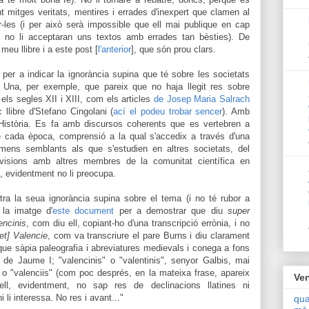
t mitges veritats, mentires i errades d'inexpert que clamen al
r-les (i per això serà impossible que ell mai publique en cap
uè no li acceptaran uns textos amb errades tan bèsties). De
eu llibre i a este post [
l'anterior
], que són prou clars.
er a indicar la ignorància supina que té sobre les societats
 Una, per exemple, que pareix que no haja llegit res sobre
e els segles XII i XIII, com els articles
de Josep Maria Salrach
 llibre d'Stefano Cingolani (
ací el podeu trobar sencer
). Amb
 Història. Es fa amb discursos coherents que es vertebren a
de cada època, comprensió a la qual s'accedix a través d'una
òmens semblants als que s'estudien en altres societats, del
visions amb altres membres de la comunitat científica en
ò, evidentment no li preocupa.
ra la seua ignorància supina sobre el tema (i no té rubor a
 la imatge d'
este document
per a demostrar que diu
super
encinis
, com diu ell, copiant-ho d'una transcripció errònia, i no
[et] Valencie
, com va transcriure el pare Burns i diu clarament
ue sàpia paleografia i abreviatures medievals i conega a fons
 de Jaume I; "valencinis" o "valentinis", senyor Galbis, mai
 o "valen
c
iis" (com poc després, en la mateixa frase, apareix
Ven
 ell, evidentment, no sap res de declinacions llatines ni
 li interessa. No res i avant..."
qua