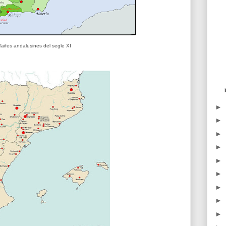
Taifes andalusines del segle XI
►
►
►
►
►
►
►
►
►