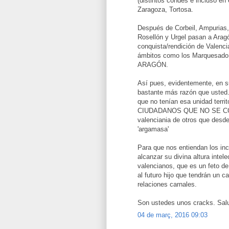
(distintos condes e incluso en
Zaragoza, Tortosa.
Después de Corbeil, Ampurias,
Rosellón y Urgel pasan a Arag
conquista/rendición de Valenci
ámbitos como los Marquesado 
ARAGÓN.
Así pues, evidentemente, en s
bastante más razón que usted. 
que no tenían esa unidad ter
CIUDADANOS QUE NO SE CON
valenciania de otros que des
'argamasa'
Para que nos entiendan los in
alcanzar su divina altura intel
valencianos, que es un feto d
al futuro hijo que tendrán un 
relaciones carnales.
Son ustedes unos cracks. Sal
04 de març, 2016 09:03