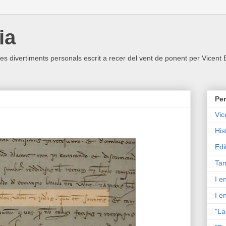
ia
ltres divertiments personals escrit a recer del vent de ponent per Vicent
Per
Vic
His
Edi
Tam
I e
I e
"La