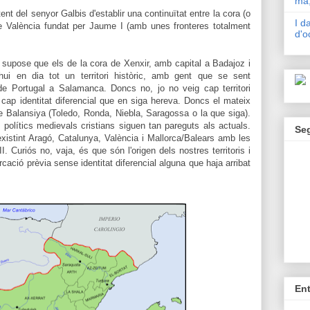
mà,
tent del senyor Galbis d'establir una continuïtat entre la cora (o
I d
de València fundat per Jaume I (amb unes fronteres totalment
d'o
i, supose que els de la cora de Xenxir, amb capital a Badajoz i
hui en dia tot un territori històric, amb gent que se sent
de Portugal a Salamanca. Doncs no, jo no veig cap territori
ni cap identitat diferencial que en siga hereva. Doncs el mateix
) de Balansiya (Toledo, Ronda, Niebla, Saragossa o la que siga).
s polítics medievals cristians siguen tan pareguts als actuals.
Se
xistint Aragó, Catalunya, València i Mallorca/Balears amb les
. Curiós no, vaja, és que són l'origen dels nostres territoris i
cació prèvia sense identitat diferencial alguna que haja arribat
En