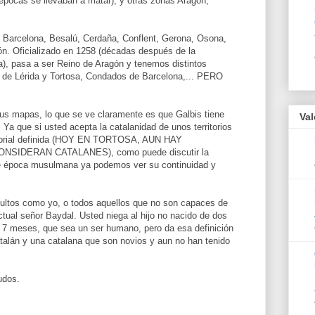
 épocas se llevaban a matar), y otras zonas Aragón,
 Barcelona, Besalú, Cerdaña, Conflent, Gerona, Osona,
ón. Oficializado en 1258 (décadas después de la
a), pasa a ser Reino de Aragón y tenemos distintos
de Lérida y Tortosa, Condados de Barcelona,... PERO
us mapas, lo que se ve claramente es que Galbis tiene
Va
Ya que si usted acepta la catalanidad de unos territorios
ritorial definida (HOY EN TORTOSA, AUN HAY
SIDERAN CATALANES), como puede discutir la
de época musulmana ya podemos ver su continuidad y
cultos como yo, o todos aquellos que no son capaces de
ectual señor Baydal. Usted niega al hijo no nacido de dos
e 7 meses, que sea un ser humano, pero da esa definición
catalán y una catalana que son novios y aun no han tenido
udos.