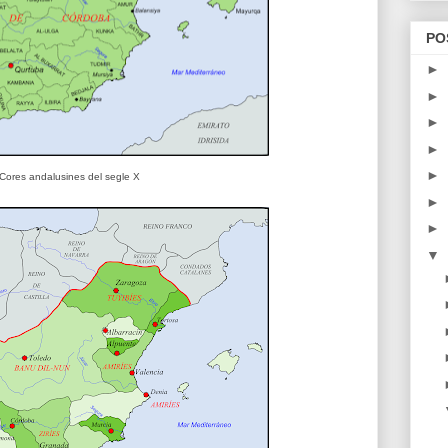
PO
►
►
►
►
►
Cores andalusines del segle X
►
►
▼