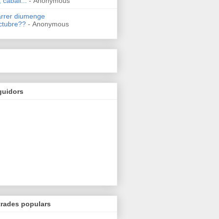
 caball...
- Anonymous
arrer diumenge
ctubre??
- Anonymous
guidors
trades populars