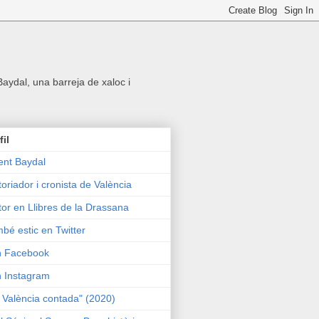
 Baydal, una barreja de xaloc i
fil
ent Baydal
toriador i cronista de València
tor en Llibres de la Drassana
bé estic en Twitter
n Facebook
n Instagram
 València contada" (2020)