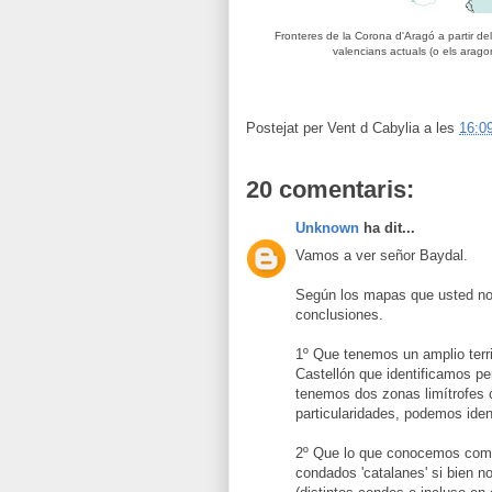
Fronteres de la Corona d'Aragó a partir del 
valencians actuals (o els arago
Postejat per
Vent d Cabylia
a les
16:0
20 comentaris:
Unknown
ha dit...
Vamos a ver señor Baydal.
Según los mapas que usted nos
conclusiones.
1º Que tenemos un amplio terri
Castellón que identificamos pe
tenemos dos zonas limítrofes 
particularidades, podemos iden
2º Que lo que conocemos como
condados 'catalanes' si bien n