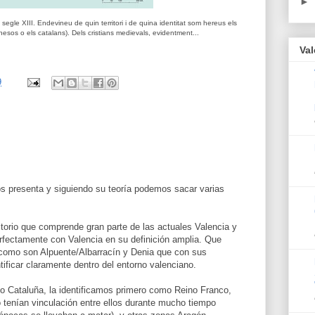
►
segle XIII. Endevineu de quin territori i de quina identitat som hereus els
nesos o els catalans). Dels cristians medievals, evidentment...
Val
9
 presenta y siguiendo su teoría podemos sacar varias
torio que comprende gran parte de las actuales Valencia y
rfectamente con Valencia en su definición amplia. Que
como son Alpuente/Albarracín y Denia que con sus
tificar claramente dentro del entorno valenciano.
 Cataluña, la identificamos primero como Reino Franco,
o tenían vinculación entre ellos durante mucho tiempo