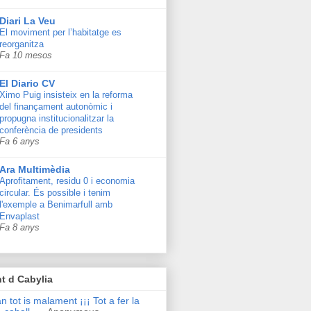
Diari La Veu
El moviment per l’habitatge es
reorganitza
Fa 10 mesos
El Diario CV
Ximo Puig insisteix en la reforma
del finançament autonòmic i
propugna institucionalitzar la
conferència de presidents
Fa 6 anys
Ara Multimèdia
Aprofitament, residu 0 i economia
circular. És possible i tenim
l'exemple a Benimarfull amb
Envaplast
Fa 8 anys
t d Cabylia
n tot is malament ¡¡¡ Tot a fer la