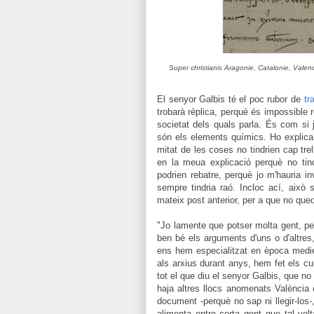
Super christianis Aragonie, Catalonie, Valen
El senyor Galbis té el poc rubor de
tr
trobarà rèplica, perquè és impossible
societat dels quals parla. És com si 
són els elements químics. Ho explicar
mitat de les coses no tindrien cap tre
en la meua explicació perquè no tind
podrien rebatre, perquè jo m'hauria i
sempre tindria raó. Inclo
c
ací, això s
mateix post anterior, per a que no que
"Jo lamente que potser molta gent, per
ben bé els arguments d'uns o d'altres
ens hem especialitzat en època mediev
als arxius durant anys, hem fet els cur
tot el que diu el senyor Galbis, que n
haja altres llocs anomenats València 
document -perquè no sap ni llegir-los-, 
alimenta entre certa gent que tal vol