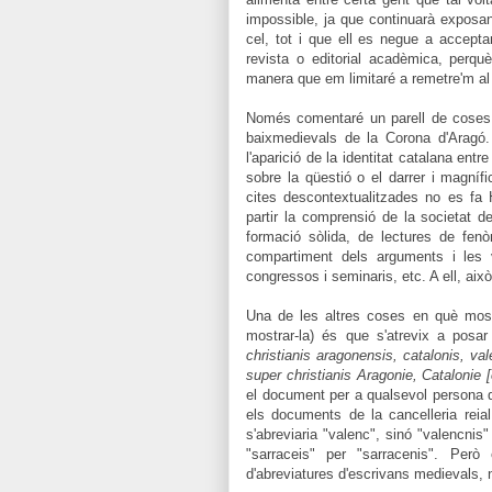
impossible, ja que continuarà exposan
cel, tot i que ell es negue a accepta
revista o editorial acadèmica, perq
manera que em limitaré a remetre'm al m
Només comentaré un parell de coses p
baixmedievals de la Corona d'Aragó.
l'aparició de la identitat catalana entr
sobre la qüestió o el darrer i magnífic
cites descontextualitzades no es fa
partir la comprensió de la societat 
formació sòlida, de lectures de fen
compartiment dels arguments i les 
congressos i seminaris, etc. A ell, aix
Una de les altres coses en què most
mostrar-la) és que s'atrevix a posar
christianis aragonensis, catalonis, val
super christianis Aragonie, Catalonie 
el document per a qualsevol persona q
els documents de la cancelleria reial
s'abreviaria "valen
c
", sinó "valen
c
nis"
"sarraceis" per "sarracenis". Però
d'abreviatures d'escrivans medievals, ni